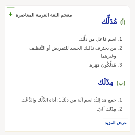
+
معجم اللغة العربية المعاصرة
مُدَلِّك
(أ)
اسم فاعل من دلَّكَ.
من يحترف تَدْليك الجسد للتمريض أو التَّنظيف
وغيرهما.
مُدَلِّكُون مَهَرة.
مِدْلَك
(ب)
جمع مَدالِكُ: اسم آلة من دلَكَ1: أداة الدَّلْك والدَّعْك.
مِدْلك آليّ.
عرض المزيد