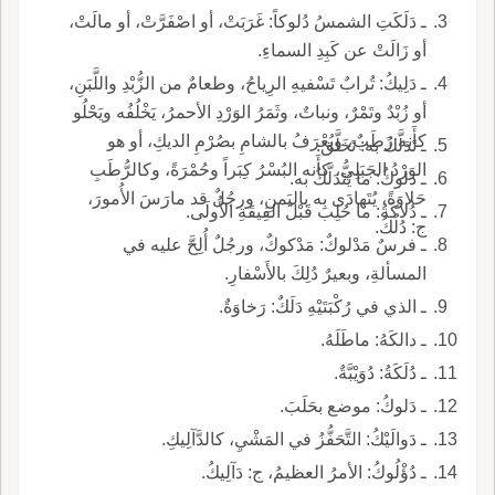
ـ دَلَكَتِ الشمسُ دُلوكاً: غَرَبَتْ، أو اصْفَرَّتْ، أو مالَتْ،
أو زَالَتْ عن كَبِدِ السماءِ.
ـ دَلِيكُ: تُرابٌ تَسْفيهِ الرِياحُ، وطعامٌ من الزُّبْدِ واللَّبَنِ،
أو زُبْدٌ وتَمْرٌ، ونباتٌ، وثَمَرُ الوَرْدِ الأحمرُ، يَخْلُفُه ويَحْلُو
كأَنه رُطَبٌ، ويُعْرَفُ بالشامِ بصُرْمِ الديكِ، أو هو
ـ تَدَلَّكَ به: تَخَلَّقَ.
الوَرْدُ الجَبَلِيُّ، كأَنه البُسْرُ كِبَراً وحُمْرَةً، وكالرُّطَبِ
ـ دَلوكُ: ما يُتَدَلَّكُ به.
حَلاوَةً، يُتَهادَى به باليَمنِ، ورجُلٌ قد مارَسَ الأُمورَ،
ـ دُلاكَةُ: ما حُلِبَ قَبْلَ الفِيقَةِ الأُولَى.
ج: دُلُكُ.
ـ فرسٌ مَدْلوكٌ: مَدْكوكٌ، ورجُلٌ أُلِحَّ عليه في
المسألةِ، وبعيرٌ دُلِكَ بالأَسْفارِ.
ـ الذي في رُكْبَتَيْهِ دَلَكٌ: رَخاوَةٌ.
ـ دالكَهُ: ماطَلَهُ.
ـ دُلَكَةُ: دُوَيْبَّةٌ.
ـ دَلوكُ: موضع بحَلَبَ.
ـ دَوالَيْكُ: التَّحَفُّزُ في المَشْيِ، كالدَّآلِيكِ.
ـ دُؤْلُوكُ: الأمرُ العظيمُ، ج: دَآلِيكُ.