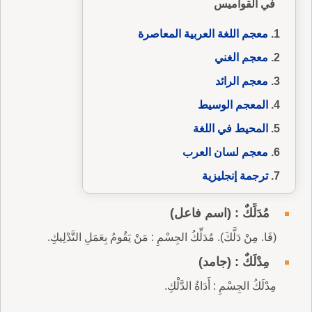
في القواميس
معجم اللغة العربية المعاصرة
معجم الغني
معجم الرائد
المعجم الوسيط
المحيط في اللغة
معجم لسان العرب
ترجمة إنجليزية
مُدَلِّكٌ : (اسم فاعل)
(فَا. مِنْ دَلَّكَ). مُدَلِّكُ الجِسْمِ : مَنْ يَقُومُ بِعَمَلِ التَّدْلِيكِ.
مِدْلَكٌ : (جامد)
مِدْلَكُ الجِسْمِ : أَدَاةُ الدَّلْكِ.