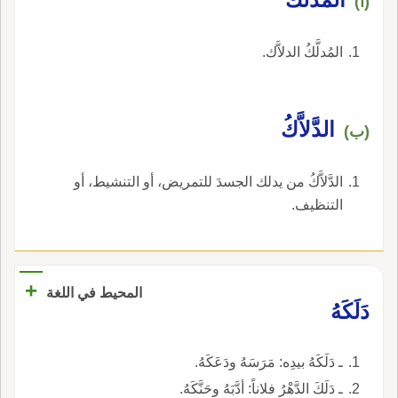
(أ)
المُدلَّكُ الدلاَّك.
الدَّلاَّكُ
(ب)
الدَّلاَّكُ من يدلك الجسدَ للتمريض، أو التنشيط، أو
التنظيف.
+
المحيط في اللغة
دَلَكَهُ
ـ دَلَكَهُ بيدِه: مَرَسَهُ ودَعَكَهُ.
ـ دَلَكَ الدَّهْرُ فلاناً: أدَّبَهُ وحَنَّكَهُ.