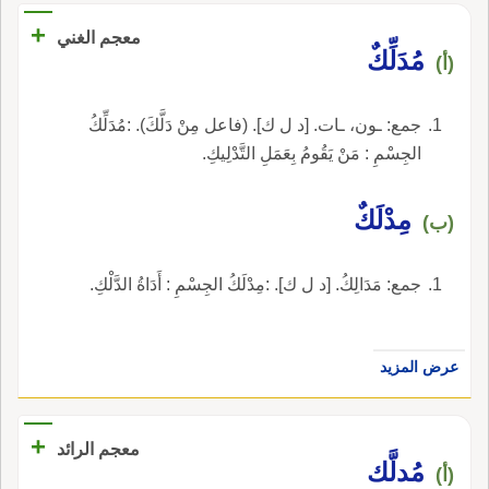
+
معجم الغني
مُدَلِّكٌ
(أ)
جمع: ـون، ـات. [د ل ك]. (فاعل مِنْ دَلَّكَ). :مُدَلِّكُ
الجِسْمِ : مَنْ يَقُومُ بِعَمَلِ التَّدْلِيكِ.
مِدْلَكٌ
(ب)
جمع: مَدَالِكُ. [د ل ك]. :مِدْلَكُ الجِسْمِ : أَدَاةُ الدَّلْكِ.
عرض المزيد
+
معجم الرائد
مُدلَّك
(أ)