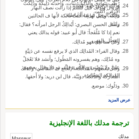
رُطَب يَتَهادى والدَّلِيكُ: نبات، واحدته دَلِيكة ودُلِكَت
ودَلَك الرجلَ حقه: مَطَله.
الزوال ولذلك قيل للشم إذا زالت نصف النهار
الأرض: أكلت.
ودَلَك الرجلُ غريمَه أ ماطله.
دَالِكة، وقيل لها إذا أَفَلَتْ دالكة لأَنها ف الحالتين
زائلة.
وسئل الحسن البصري: أَيُدالِكُ الرجل امرأَته؟ فقال:
نعم إذا كا مُلْفَجاً؛ قال أَبو عبيد: قوله يدالك يعني
المَطْل بالمهر.
وكل مماطِل فهو مُدالِك.
وقال الفراء: المُدالِك الذي لا يرفع نفسه عن دَنِيَّةٍ
وه مُدْلِك، وهم يفسرونه المَطُول؛ وأَنشد فلا تَعْجَلْ
عليَّ ولا تَبُصْني ودالِكْني، فإنِّي ذو دَلا وقال بعضهم:
وقال بعضهم: المُدالكة الإلحاح ف التقاضي، وكذلك
المُدالكة المصابرة.
المُعارَكة والدُّلَكةُ: دوَيْبَّة، قال ابن دريد: ولا أَحقها.
ودَلُوك: موضع.
عرض المزيد
ترجمة مدلك باللغة الإنجليزية
مدلك
Masseur