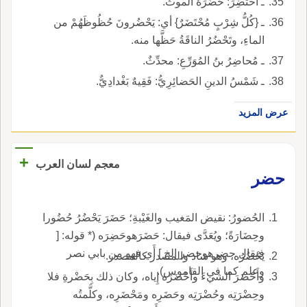
ـ احْتُضِرَ: حَضَرَهُ الموتُ.
ـ {كُلُّ شِرْبٍ مُحْتَضَرٌ} أي: يَحْضُرونَ حُظُوظَهُمْ من
الماءِ، وتَحْضُرُ الناقَةُ حَظَّها منه.
ـ مُحاضِرُ بنُ المُوَرِّعِ: محدِّثٌ.
ـ شَمْسُ الدينِ الحَضائِرِيُّ: فَقِيهٌ بَغْدادِيٌّ.
عرض المزيد
+
معجم لسان العرب
حضر
الحُضورُ: نقيض المَغيب والغَيْبةِ؛ حَضَرَ يَحْضُرُ حُضُورا
وحِضَارَةً؛ ويُعَدَّى فيقال: حَضَرَهوحَضِرَه (* قوله: [
فيقال حضرهوحضر إلخ ] أَي فهو من بابي نصر
يَحْضُرُه، وهو شاذ والمصدر كالمصدر.
وعلم كما في القاموس).
وأَحْضَرَ الشيءَ وأَحْضَرَه إِياه، وكان ذلك بِحَضْرةِ فلا
وحِضْرَتِه وحُضْرَتِه وحَضَرِه ومَحْضَرِه، وكلَّمتُه