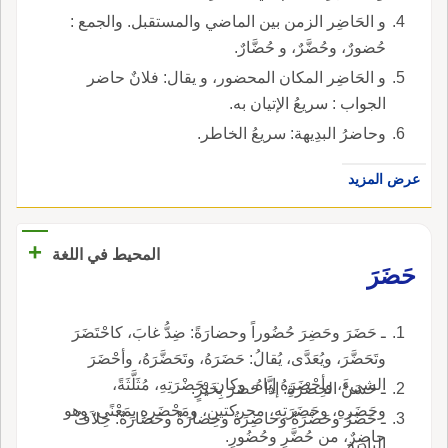
و الحَاضِر الزمن بين الماضي والمستقبل. والجمع :
حُضورٌ، وحُضَّرٌ، و حُضَّارٌ.
و الحَاضِر المكان المحضور، و يقال: فلانٌ حاضر
الجواب : سريعُ الإتيان به.
وحاضرُ البدِيهة: سريعُ الخاطر.
عرض المزيد
+
المحيط في اللغة
حَضَرَ
ـ حَضَرَ وحَضِرَ حُضُوراً وحضارَةً: ضِدُّ غابَ، كاحْتَضَرَ
وتَحَضَّرَ، ويُعَدَّى، يُقالُ: حَضَرَهُ، وتَحَضَّرَهُ، وأحْضَرَ
الشيءَ، وأحْضَرَهُ إيَّاهُ، وكان بِحَضْرَتِهِ، مُثَلَّثَةً،
ـ حَسَنُ الحِضْرَةِ: إذا حَضَرَ بِخَيْرٍ.
وحَضَرِهِ، وحَضَرَتِهِ، محركتينِ، ومَحْضَرِهِ بِمَعْنًى، وهو
ـ حَضَرُ وحَضْرَةُ وحاضِرَةُ وحِضارَةُ وحَضَارَةُ: خِلاَفُ
حاضِرٌ، من حُضَّرٍ وحُضُورٍ.
البادِيَةِ.