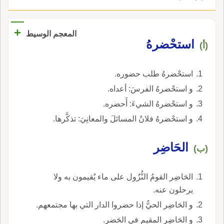
+
المعجم الوسيط
استحْضرهُ
(أ)
استحْضرهُ طلب حضوره.
و استحْضرهُ الفرسَ: أعداه.
و استحْضرهُ الشيءَ: أَحضره.
و استحْضرهُ فلانٌ المسائلَ والمعانِيَ: تذكَّرها.
الحَاضِر
(ب)
الحَاضِر القومُ النُّزُول على ماء يُقيمون به ولا
يرحلون عنه.
و الحَاضِر الحيُّ إذا حضروا الدار التي بها مجتمعهم.
و الحَاضِر المقيم في الحَضر.