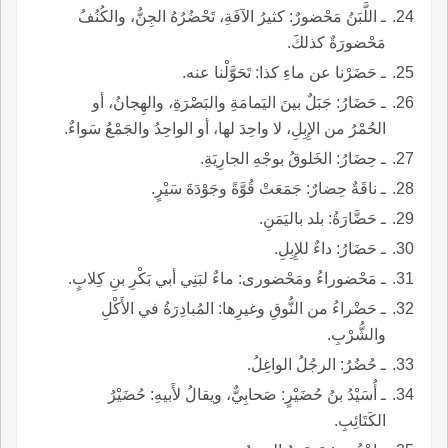
ـ اللَّبَنُ مَحْضورٌ: كثيرُ الآفَةِ، تَحْضُرُهُ الجِنُّ، والكُنُفُ
مَحْضورَةٌ كذلكَ.
ـ حَضَرْنا عن ماءِ كذا: تَحَوَّلْنا عنه.
ـ حَضَارُ: جَبَلٌ بينَ اليَمامَةِ والبَصْرَةِ، والهِجانُ، أو
الحُمْرُ من الإِبِلِ، لا واحِدَ لها، أو الواحِدُ والجَمْعُ سَواءٌ.
ـ حِضَارُ: الخَلوقُ بوجْهِ الجارِيَةِ.
ـ ناقَةٌ حِضارٌ: جَمَعَتْ قُوَّةً وجَوْدَةَ سَيْرٍ.
ـ حَضَّارَةُ: بلد باليَمَنِ.
ـ حَضَارُ: داءٌ للإِبِلِ.
ـ مَحْضوراءُ ومَحْضورى: ماءٌ لبَنِي أبي بَكْرِ بنِ كِلابٍ.
ـ حَضْراءُ من النُّوقِ وغيرِها: المُبادِرَةُ في الأَكْلِ
والشُّرْبِ.
ـ حُضُرُ: الرجُلُ الواغِلُ.
ـ أُسَيْدُ بنُ حُضَيْرٍ: صَحابِيٌّ، ويقالُ لأَبيهِ: حُضَيْرُ
الكَتَائِبِ.