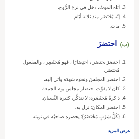
أتاه الموتُ، دخل في نزع الرُّوح.
إنّه يُحْتَضَر منذ ثلاثة أيّام.
مات.
احتضرَ
(ب)
احتضرَ يحتضر ، احتِضارًا ، فهو مُحتَضِر ، والمفعول
مُحتضَر.
احتضر المجلسَ ونحوَه شهدَه وأتى إليه.
كان لا يفوِّت احتضار مجلس يوم الجمعة.
ذاكرةٌ مُحتَضَرة: لا تتذكَّر، كثيرة النِّسيان.
احتضر المكانَ: نزل به.
{كُلُّ شِرْبٍ مُحْتَضَرٌ}: يحضره صاحبُه في نوبته.
عرض المزيد