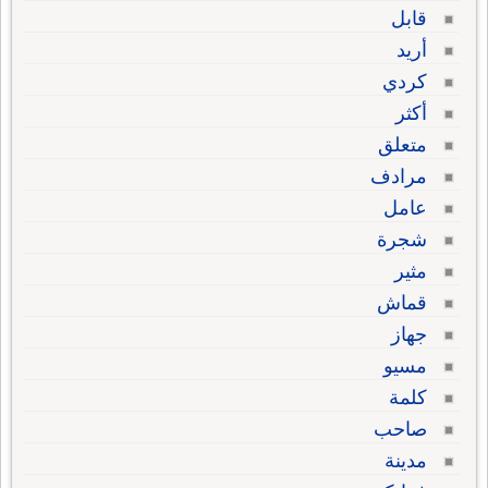
قابل
أريد
كردي
أكثر
متعلق
مرادف
عامل
شجرة
مثير
قماش
جهاز
مسيو
كلمة
صاحب
مدينة