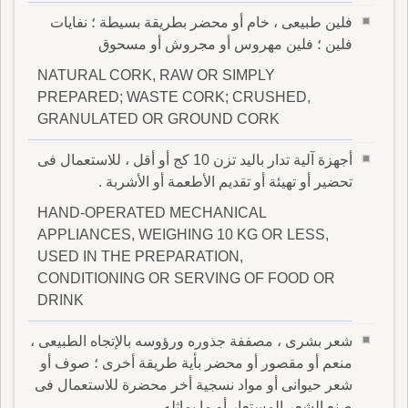
فلين طبيعى ، خام أو محضر بطريقة بسيطة ؛ نفايات
فلين ؛ فلين مهروس أو مجروش أو مسحوق
NATURAL CORK, RAW OR SIMPLY
PREPARED; WASTE CORK; CRUSHED,
GRANULATED OR GROUND CORK
أجهزة آلية تدار باليد تزن 10 كج أو أقل ، للاستعمال فى
تحضير أو تهيئة أو تقديم الأطعمة أو الأشربة .
HAND-OPERATED MECHANICAL
APPLIANCES, WEIGHING 10 KG OR LESS,
USED IN THE PREPARATION,
CONDITIONING OR SERVING OF FOOD OR
DRINK
شعر بشرى ، مصففة جذوره ورؤوسه بالإتجاه الطبيعى ،
منعم أو مقصور أو محضر بأية طريقة أخرى ؛ صوف أو
شعر حيوانى أو مواد نسجية أخر محضرة للاستعمال فى
صنع الشعر المستعار أو ما يماثله .