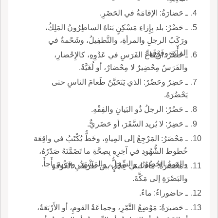
ـ حَضارَةُ: الإقامَةُ في الحَضَرِ.
ـ حَضْرُ: بلد بِإِزاءِ مَسْكِنٍ بَناهُ الساطِرُونُ المَلِكُ،
ورَكَبُ الرجلِ والمرأةِ، والتَّطفِيلُ، وشَحْمةٌ في
المأْنَةِ وفَوْقَها.
ـ حُضْرُ: ارتِفاعُ الفَرَسِ في عَدْوِهِ، كالإِحْضارِ،
والفَرَسُ مِحْضِيرٌ لا مِحْضارٌ، أو لُغَيَّةٌ.
ـ حَضِرُ وحَضُرُ: الذي يَتَحَيَّنُ طَعامَ الناسِ حتى
يَحْضُرَهُ.
ـ حَضُرُ: الرجلُ ذُو البَيانِ والفِقْهِ.
ـ حَضِرُ: لا يُريد السَّفَرَ، أو حَضَريٌّ.
ـ مَحْضَرُ: المَرْجِعُ إلى المِياهِ، وخَطٌّ يُكْتَبُ في واقِعَة
خُطوط الشُّهُودِ في آخِرِهِ بِصِحَّةِ ما تَضَمَّنَهُ صَدْرُهُ،
والقومُ الحُضُورُ، والسِّجِلُّ، والمَشْهَدُ، وقرية بِأَجأَ.
ـ مَحْضَرَةُ: ماءٌ لبني عِجْلٍ بينَ طَريقَيِ الكُوفَةِ
والبَصْرَةِ إلى مَكَّةَ.
ـ حاضوراءُ: ماءٌ.
ـ حَضيرَةُ: مَوْضِعُ التَّمْرِ، وجماعَةُ القومِ، أو الأَرْبَعَةُ،