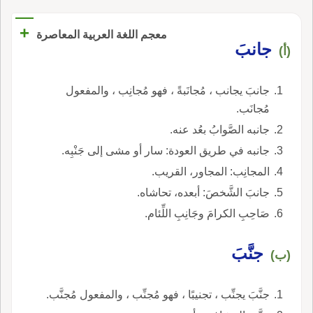
+
معجم اللغة العربية المعاصرة
جانبَ
(أ)
جانبَ يجانب ، مُجانَبةً ، فهو مُجانِب ، والمفعول
مُجانَب.
جانبه الصَّوابُ بعُد عنه.
جانبه في طريق العودة: سار أو مشى إلى جَنْبِه.
المجانِب: المجاور، القريب.
جانبَ الشَّخصَ: أبعده، تحاشاه.
صَاحِبِ الكرامَ وجَانِبِ اللِّئام.
جنَّبَ
(ب)
جنَّبَ يجنِّب ، تجنيبًا ، فهو مُجنِّب ، والمفعول مُجنَّب.