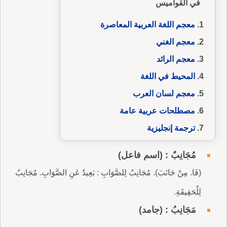
في القواميس
معجم اللغة العربية المعاصرة
معجم الغني
معجم الرائد
المحيط في اللغة
معجم لسان العرب
مصطلحات عربية عامة
ترجمة إنجليزية
مُجَانِبٌ : (اسم فاعل)
(فَا. مِنْ جَانَبَ). مُجَانِبٌ لِلصَّوَابِ : بَعِيدٌ عَنِ الصَّوَابِ. مُجَانِبٌ
لِلْحَقِيقَةِ.
مَجَانِبُ : (جامد)