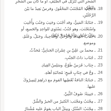
الشجرِ التي تَتَرَبَّلُ في الصَّيْفِ، أو ما كان بين الشَّجَرِ
والبَقْلِ.
ـ جانِبُ: المُجْتَنَبُ المَحْقُورُ، وفرسٌ بَعِيدُ ما بَيْنَ
الرِّجْلَيْنِ.
ـ جَنَابَةُ: المَنِيُّ، وقد أجْنَبَ وجَنِبَ وجَنُبَ وأُجْنِبَ
واسْتَجْنَبَ، وهو جُنُبٌ، يَسْتَوِي للواحِدِ والجَميعِ، أو
يقالُ: جُنُبانِ وأجْنابٌ، لا جُنُبَةٌ.
ـ جَنَابُ: الفِناءُ، والرَّحْلُ، والناحِيةُ، وجَبَلٌ، وعَلَمٌ،
وموضع.
ـ محمدُ بن عَلِيِّ بنِ عِمْرانَ الجَنابِيُّ: مُحَدِّثٌ.
ـ جُنَاب: ذاتُ الجَنْبِ.
ـ جِنَاب: فَرَسٌ طَوْعُ، وسَلِسُ القِيادِ.
ـ وَجَّ في جِنَابٍ قَبيحٍ: مُجانَبَةِ أهلهِ.
ـ جَنابَةُ: الناقةُ تُعْطِيها القومَ مع دَراهِمَ لِيَمِيرُوكَ
عليها.
ـ جَنِيبَةُ: صُوفُ الثَّنِيِّ.
ـ مِجْنَبُ ومَجْنَب: الكثيرُ من الخيرُ والشَّرِّ.
ـ مِجْنَبُ: السِّتْرُ، ومِثلُ البابِ يقومُ عليه مُشْتارُ