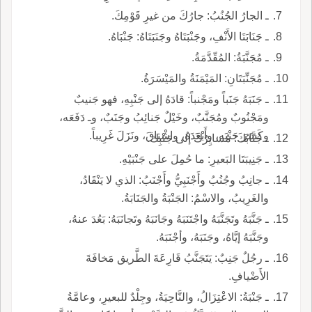
ـ الجارُ الجُنُبُ: جارُكَ من غيرِ قَوْمِكَ.
ـ جَنَابَتَا الأَنْفِ، وجَنْبَتَاهُ وجَنَبَتَاهُ: جَنْبَاهُ.
ـ مُجَنَّبَةُ: المُقّدَّمَةُ.
ـ مُجَنِّبَتَانِ: المَيْمَنَةُ والمَيْسَرَةُ.
ـ جَنَبَهُ جَنَباً ومَجْنباً: قادَهُ إلى جَنْبِهِ، فهو جَنيبٌ
ومَجْنُوبٌ ومُجَنَّبٌ، وخَيْلٌ جَنائِبُ وجَنَبٌ، وـ دَفَعَه،
وكَسَرَ جَنْبَه، وأَبْعَدَهُ، واشْتاقَ، ونَزَلَ غَرِيباً.
ـ جُنَّابُكَ: مُسايِرُكَ إلى جَنْبِك.
ـ جَنِيبَتَا البَعيرِ: ما حُمِلَ على جَنْبَيْهِ.
ـ جانِبُ وجُنُبُ وأَجْنَبِيُّ وأَجْنَبُ: الذي لا يَنْقَادُ،
والغَرِيبُ، والاسْمُ: الجَنْبَةُ والجَنَابَةُ.
ـ جَنَّبَهُ وتَجَنَّبَهُ واجْتَنَبَهُ وجَانَبَهُ وتَجانَبَهُ: بَعُدَ عنهُ،
وجَنَّبَهُ إيَّاهُ، وجَنَبَهُ، وأجْنَبَهُ.
ـ رجُلٌ جَنِبٌ: يَتَجَنَّبُ قَارِعَةَ الطَّريق مَخافَةَ
الأَضْيافِ.
ـ جَنْبَةُ: الاعْتِزَالُ، والنَّاحِيَةُ، وجِلْدٌ للبعيرِ، وعامَّةُ