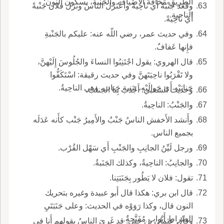
الطريق مَخافةَ الأَضْياف والجَنْبة، بسكون النون:
وقَعَدَ جَنْبَةً أَي ناحِيةً واعْتَزَل الناسَ ونزل فلان جَنْبةً
الناحية.
أَي ناحِيةً.
وفي حديث عمر، رضي اللّه عنه: عليكم بالجَنْبةِ
فإِنها عَفافٌ.
قال الهروي: يقول اجْتَنِبُوا النساءَ والجُلُوسَ إِلَيْهنَّ،
ولا تَقْرَبُوا ناحِيَتَهنَّ وفي حديث رقيقة: اسْتَكَفُّوا
جَنابَيْه أَي حَوالَيْه، تثنية جَناب، وهي الناحِيةُ.
وحديث الشعبي: أَجْدَبَ بِنا الجَنابُ.
والجَنْبُ: الناحِيةُ.
وأَنشد الأَخفش الناسُ جَنْبٌ والأَمِيرُ جَنْب كأَنه عَدَلَه
بجميع الناس.
ورجل لَيِّنُ الجانِبِ والجَنْبِ أَي سَهْل القُرْب.
والجانِبُ: الناحِيةُ، وكذلك الجَنَبةُ.
تقول: فلان لا يَطُور بِجَنَبَتِنا.
قال ابن بري: هكذا قال أَبو عبيدة وغيره بتحريك
النون قال، وكذا رَوَوْه في الحديث: وعلى جَنَبَتَيِ
الصِّراطِ أَبْواب مُفَتَّحةٌ.
وقال عثمان بن جني: قد غَرِيَ الناسُ بقولهم أَنا في