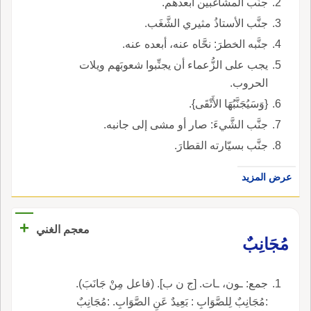
جنَّب المشاغبين أبعدهم.
جنَّب الأستاذُ مثيري الشَّغَب.
جنَّبه الخطرَ: نحَّاه عنه، أبعده عنه.
يجب على الزُّعماء أن يجنِّبوا شعوبَهم ويلات
الحروب.
{وَسَيُجَنَّبُهَا الأَتْقَى}.
جنَّب الشَّيءَ: صار أو مشى إلى جانبه.
جنَّب بسيّارته القطارَ.
عرض المزيد
+
معجم الغني
مُجَانِبٌ
جمع: ـون، ـات. [ج ن ب]. (فاعل مِنْ جَانَبَ).
:مُجَانِبٌ لِلصَّوَابِ : بَعِيدٌ عَنِ الصَّوَابِ. :مُجَانِبٌ