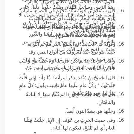
القومُ: أَصابَتْه الجَنُوبُ أَي أَصابَتْهم في أَمـْوالِهِمْ.
رِهَمُ الرَّبِيعِ، وصائبُ التَّهْتان وهَبَّتْ جَنُوباً: دليل على
قال ساعدة بن جُؤَيَّةَ سادٍ، تَجَرَّمَ في البَضِيعِ ثَمانِياً، *
الصفة عند أَبي عثمان قال الفارسي: ليس بدليل، أَلا
يُلْوَى بِعَيْقاتِ البِحارِ، ويُجْنَب أَي أَصابَتْه الجَنُوبُ
ترى إِلى قول سيبويه: إِنه قد يكون حالاً ما لا يكون
وأَجْنَبُوا: دَخلوا في الجَنُوبِ وجُنِبُوا: أَصابَهُم الجَنُوبُ،
تقول: جَنِبْتُ إِلى لِقائكَ، وغَرِضْتُ إِلى لِقائكَ جَنَبا
صفة كالقَفِيز والدِّرهم.
فهم مَجْنُوبُونَ، وكذلك القول في الصَّبا والدَّبُورِ
وغَرَضاً أَي قَلِقْتُ لشدَّة الشَّوْقِ إِليك.
والشَّمالِ وجَنَبَ إِلى لِقائِه وجَنِبَ: قَلِقَ، الكسر عن
وقوله في الحديث: بِع الجَمْعَ بالدَّراهم ثم ابْتَعْ به
ثعلب، والفتح عن اب الأَعرابي.
جَنِيباً، هو نوع جَيِّد مَعْروف من أَنواع التمر، وقد
تكرَّر في الحديث وجَنَّبَ القومُ، فهم مُجَنِّبُونَ، إِذا
وجَنَّبَ الرَّجلُ إِذا لم يكن في إِبله ولا غنمه دَرٌّ: وجَنَّبَ
قلَّتْ أَلبانُ إِبلهم؛ وقيل: إِذا لم يكن في إِبلهم لَبَنٌ.
الناسُ: انْقَطَعَتْ أَلبانُهم، وهو عام تَجْنِيب.
قال الجُمَيْحُ بنُ مُنْقِذ يذكر امرأَته لَـمَّا رَأَتْ إِبِلي قَلَّتْ
حَلُوبَتُها، * وكُلُّ عامٍ عَلَيها عامُ تَجْنِيب يقُول: كلُّ عامٍ
يَمُرُّ بها، فهو عامُ تَجْنِيبٍ.
قال أَبو زيد: جَنَّبَتِ الإِبلُ إِذا لم تُنْتَجْ منها إِلا الناقةُ
والناقَتانِ.
وجَنَّبها هو، بشدِّ النون أَيضاً.
وفي حديث الحَرِثِ بن عَوْف: إِن الإِبل جَنَّبَتْ قِبَلَنا
العامَ أَي لم تَلْقَحْ، فيكون لها أَلبان.