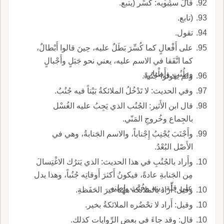
قال سيبويه: كُسِّر (يتبع.
(تابع.
تقول.
على أَفْعالٍ كما كُسِّرَ بَطَلٌ عليه، حِينَ قالوا أَبْطالٌ،
كما اتَّفَقا في الاسم عليه، يعني نحو جَبَلٍ وأَجْبالٍ
وطُنُبٍ وأَطْنابٍ.
ولم يقولوا جُنُبةً.
وفي الحديث: لا تَدْخُلُ الملائكةُ بَيْتاً فيه جُنُبٌ.
قال ابن الأَثير: الجُنُب الذي يَجِبُ عليه الغُسْل
بالجِماع وخُروجِ المَنّي.
وأَجْنَبَ يُجْنِبُ إِجْناباً، والاسم الجَنابةُ، وهي في
الأَصْل البُعْدُ.
وأَراد بالجُنُبِ في هذا الحديث: الذي يَترُك الاغْتِسالَ
مِن الجَنابةِ عادةً، فيكونُ أَكثرَ أَوقاتِه جُنُباً، وهذا يدل
على قِلّة دِينِه وخُبْثِ باطِنِه.
وقيل: أَراد بالملائكة ههُنا غيرَ الحَفَظةِ.
وقيل: أَراد لا تحْضُره الملائكةُ بخير.
قال: وقد جاءَ في بعض الرِّوايات كذلك.