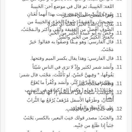
اللغة: الخَبِيبةُ، ثم قال في موضع آخر: الخَبِيبةُ
صُوفُ الثَّنِيِّ مثل الجَنِيبةِ، فثبت بهذا أَنهما لُغَتانِ
وفي الصحاح: الشيءُ الكثير.
صَحيحتانِ والعَقِيقةُ: صُوفُ الجَذَعِ، والجَنِيبةُ من
يقال: إِن عندنا لخيراً مَجْنَباً أَي كثيراً.
الصُّوفِ أَفْضلُ من العَقِيقة وأَبْقَى وأَكثر والـمَجْنَبُ،
وخَصَّ به أَبو عبيدة الكَثِير من الخَيرِ.
بالفتح: الكَثِيرُ من الخَيرِ والشَّرِّ.
قال الفارسي: وهو مِـمّا وَصفُوا به فقالوا: خَيرٌ
مَجْنَبٌ.
قال الفارسي: وهذا يقال بكسر الميم وفتحها.
وأَنشد شمر لكثير وإِذْ لا ترَى في الناسِ شَيْئاً
يَفُوقُها، * وفِيهنَّ حُسْنٌ، لو تَأَمَّلْتَ، مَجْنَب قال شمر:
ويقال في الشَّرِّ إِذا كَثُر، وأَنشد وكُفْراً ما يُعَوَّجُ
وطَعامٌ مَجْنَبٌ: كثير.
مَجْنَبَا(1 (1 قوله [ وكفراً إلخ ] كذا هو في التهذيب
والمِجْنَبُ: شَبَحَةٌ مِثْلُ الـمُشْطِ إِلاّ أَنها ليست لها
أيضاً.
أَسْنانٌ، وطَرَفُها الأَسفل مُرْهَفٌ يُرْفَعُ بها التُّرابُ
على الأَعْضادِ والفِلْجانِ.
وقد جَنَبَ الأَرْضَ بالمِجْنَبِ.
والجَنَبُ: مصدر قولك جَنِبَ البعير، بالكسر، يَجْنَبُ
جَنَباً إِذا ظَلَعَ من جَنْبِه.