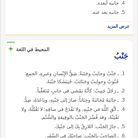
جانبه أبعده.
جانبه بعد عنه.
عرض المزيد
+
المحيط في اللغة
جَنْبُ
ـ جَنْبُ وجانِبُ وجَنَبَةُ: شِقُّ الإِنْسانِ وغيرِهِ، الجمع:
جُنُوبٌ وجوانِبُ وجَنَائِبُ. جُنِبَشَكا جَنْبَهُ.
ـ رَجُلٌ جَنِيبٌ: كأنَّهُ يَمْشي في جانبٍ مُتَعَقِّباً.
ـ جانَبَهُ مُجانَبَةً وجِنَاباً: صارَ إلى جَنْبِهِ، وباعَدَهُ، ضِدٌّ.
ـ اتَّقِ اللَّهَ في جَنْبِهِ، ولا تَقْدَحْ في ساقِهِ: لا تَقْتُلْهُ، ولا
تَفْتِنْهُ، وقد فُسِّرَ الجَنْبُ بالوقِيعَةِ والشَّتْم.
ـ جارُ الجَنْب: اللازِقُ بِكَ إلى جَنْبِكَ.
ـ الصاحِبُ بالجَنْبِ: صاحِبُكَ في السَّفَرِ.