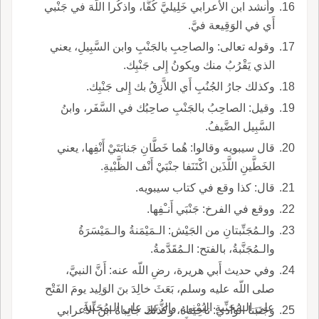
وأَنشد ابن الأَعرابي خَلِيليَّ كُفَّا، واذكُرا اللّهَ في جَنْبي
أَي في الوَقِيعة فيَّ.
وقوله تعالى: والصاحِبِ بالجَنْبِ وابن السَّبِيلِ، يعني
الذي يَقْرُبُ منك ويكونُ إِلى جَنْبِك.
وكذلك جارُ الجُنُبِ أَي اللاَّزِقُ بك إِلى جَنْبِك.
وقيل: الصاحِبُ بالجَنْبِ صاحِبُك في السَّفَر، وابنُ
السَّبِيل الضَّيفُ.
قال سيبويه وقالوا: هُما خَطَّانِ جَنابَتَيْ أَنْفِها، يعني
الخَطَّينِ اللَّذَين اكْتَنَفا جنْبَيْ أَنْف الظَّبْيةِ.
قال: كذا وقع في كتاب سيبويه.
ووقع في الفرخ: جَنْبَي أَنـْفِها.
والـمُجَنِّبتانِ من الجَيْش: الـمَيْمَنةُ والـمَيْسَرَةُ
والـمُجَنَّبةُ، بالفتح: الـمُقَدَّمةُ.
وفي حديث أَبي هريرة، رضِ اللّه عنه: أَنَّ النبيَّ،
صلى اللّه عليه وسلم، بَعَثَ خالِدَ بنَ الوَلِيد يومَ الفَتْح
على الـمُجَنِّبةِ اليُمْنى، والزُّبَيرَ على الـمُجَنِّبةِ
وجَنَبَتا الوادي: ناحِيَتاهُ، وكذلك جانِباهُ ابن الأَعرابي