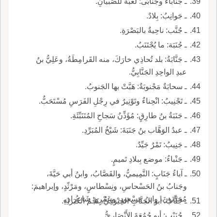
ـ جنَاباءُ وجُنَابَى: لُعْبَةٌ للصِّبيانِ.
ـ جَوانِبُ: بِلادٌ.
ـ جُنَّب: ناحِيةٌ بالبَصْرَةِ.
ـ جُنَبَة: ما يُجْتَنَبُ.
ـ جَنَّابَةُ: بلد تُحاذِي خارَكَ، منه القَرامِطَةُ، وعَلِيُّ بنُ
عبدِ الواحِدِ الجَنَّابِيُّ.
ـ سحابَةٌ مَجْنوبَةٌ: هَبَّتْ بها الجَنوبُ.
ـ تَجْنِيبُ: انْحِناءٌ وتَوْتِيرٌ في رِجْلِ الفَرَسِ مُسْتَحَبٌّ.
ـ جَنَبَةُ بنُ طارِقٍ: مُؤَذِّنُ سَجاحِ المُتَنَبِّئَةِ.
ـ عبدُ الوَهَّاب بنُ جَنَبَةَ: شَيْخُ المُبَرِّدِ.
ـ جَنِيبُ: تَمْرٌ جَيِّدٌ.
ـ جَنْباءُ: موضع بِبلادِ تَميمٍ.
ـ آباءُ جَنَابٍ: التَّمِيميُّ، والقَصَّابُ، وابنُ أبي حَيَّةَ،
وجَنابُ بنُ الحَسْحاسِ، ونِسْطاسٍ، ومَرْثّدٍ، وإبراهيمَ:
مُحَدِّثونَ، وابنُ مَسْعودٍ، وعَمْرٍو: شَاعِرانِ.
ـ جَنَّابٌ: أبو الجَنَّابِ الخِيْوَقِيُّ، نَجْمُ الكُبَراءِ.
ـ جُنَيْب: أبو جُمُعَةَ الأَنْصَارِيُّ.