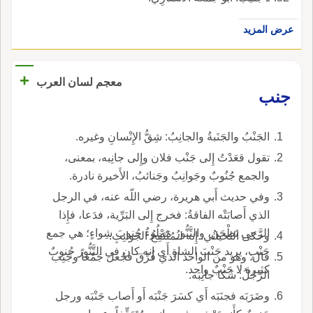
عرض المزيد
+
معجم لسان العرب
جنب
الجَنْبُ والجَنَبةُ والجانِبُ: شِقُّ الإِنْسانِ وغيره.
تقول قعَدْتُ إِلى جَنْب فلان وإِلى جانِبه، بمعنى،
والجمع جُنُوبٌ وجَوانِبُ وجَنائبُ، الأَخيرة نادرة.
وفي حديث أَبي هريرة، رضي اللّه عنه، في الرجل
الذي أَصابَتْه الفاقةُ: فخرج إِلى البَرِّية، فدَعا، فإِذا
الرَّحى تَطْحَنُ، والتَّنُّورُ مَمْلُوءٌ جُنوبَ شِواءٍ؛ هي جمع
وحكى اللحياني: إِنه لـمُنْتَفِخُ الجَوانِبِ.
جَنْبٍ، يريد جَنْبَ الشاةِ أَي إِنه كان في التَّنُّور جُنوبٌ
قال: وهو من الواحد الذي فُرِّقَ فجُعل جَمْعاً وجُنِب
كثيرة لا جَنْبٌ واحد.
الرَّجُلُ: شَكا جانِبَه.
وضَرَبَه فجنَبَه أَي كسَرَ جَنْبَه أَو أَصاب جَنْبَه ورجل