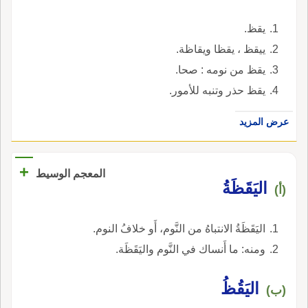
يقظ.
ييقظ ، يقظا ويقاظة.
يقظ من نومه : صحا.
يقظ حذر وتنبه للأمور.
عرض المزيد
+
المعجم الوسيط
اليَقَظَةُ
(أ)
اليَقَظَةُ الانتباهُ من النَّوم، أَو خلافُ النوم.
ومنه: ما أَنساك في النَّوم واليَقَظَة.
اليَقُظُ
(ب)