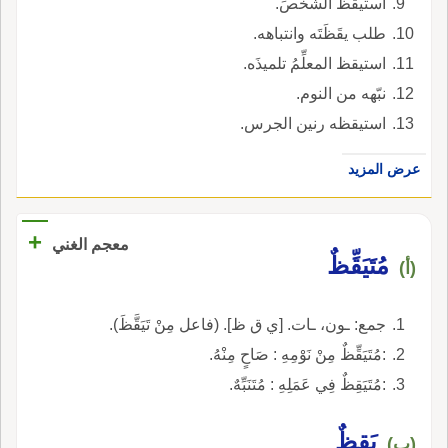
استيقظ الشَّخصَ.
طلب يقَظَتَه وانتباهه.
استيقظ المعلِّمُ تلميذَه.
نبّهه من النوم.
استيقظه رنين الجرس.
عرض المزيد
+
معجم الغني
مُتَيَقِّظٌ
(أ)
جمع: ـون، ـات. [ي ق ظ]. (فاعل مِنْ تَيَقَّظَ).
:مُتَيَقِّظٌ مِنْ نَوْمِهِ : صَاحٍ مِنْهُ.
:مُتَيَقِظٌ فِي عَمَلِهِ : مُتَنَبِّهٌ.
يَقِظٌ
(ب)