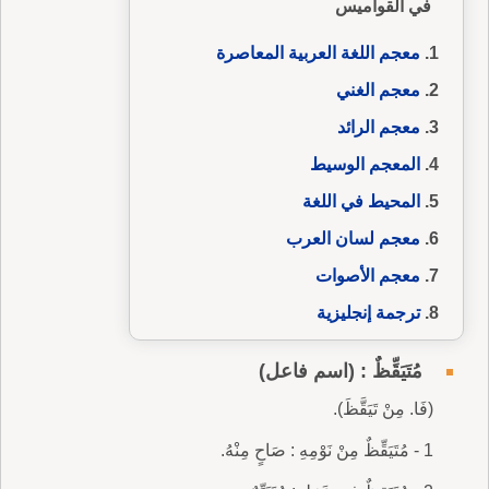
في القواميس
معجم اللغة العربية المعاصرة
معجم الغني
معجم الرائد
المعجم الوسيط
المحيط في اللغة
معجم لسان العرب
معجم الأصوات
ترجمة إنجليزية
مُتَيَقِّظٌ : (اسم فاعل)
(فَا. مِنْ تَيَقَّظَ).
1 - مُتَيَقِّظٌ مِنْ نَوْمِهِ : صَاحٍ مِنْهُ.