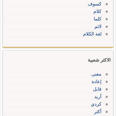
كسوف
كلام
كلما
لائم
لغة الكلام
الاكثر شعبية
معنى
إعادة
قابل
أريد
كردي
أكثر