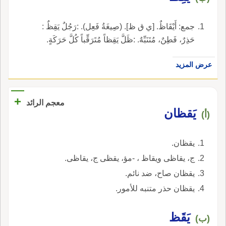
جمع: أَيْقَاظٌ. [ي ق ظ]. (صِيغَةُ فَعِل). :رَجُلٌ يَقِظٌ :
حَذِرٌ، فَطِنٌ، مُتَنَبِّهٌ. :ظَلَّ يَقِظاً مُتَرَقِّباً كُلَّ حَرَكَةٍ.
عرض المزيد
+
معجم الرائد
يَقظان
(أ)
يقظان.
ج، يقاظى ويقاظ ، -مؤ، يقظى ج، يقاظى.
يقظان صاح، ضد نائم.
يقظان حذر متنبه للأمور.
يَقَظ
(ب)