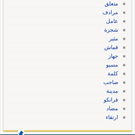
متعلق
مرادف
عامل
شجرة
مثير
قماش
جهاز
مسيو
كلمة
صاحب
مدينة
فرانكو
مضاد
ارتقاء