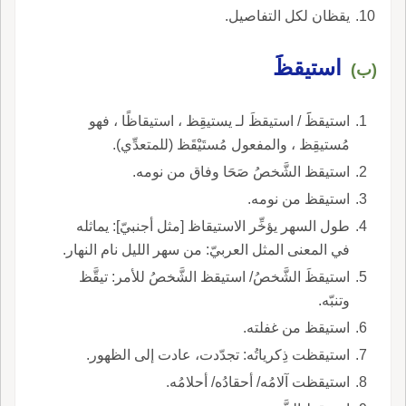
يقظان لكل التفاصيل.
استيقظََ
(ب)
استيقظََ / استيقظَ لـ يستيقِظ ، استيقاظًا ، فهو
مُستيقِظ ، والمفعول مُستَيْقَظ (للمتعدِّي).
استيقظ الشَّخصُ صَحَا وفاق من نومه.
استيقظ من نومه.
طول السهر يؤخِّر الاستيقاظ [مثل أجنبيّ]: يماثله
في المعنى المثل العربيّ: من سهر الليل نام النهار.
استيقظَ الشَّخصُ/ استيقظ الشَّخصُ للأمر: تيقَّظ
وتنبّه.
استيقظ من غفلته.
استيقظت ذِكرياتُه: تجدّدت، عادت إلى الظهور.
استيقظت آلامُه/ أحقادُه/ أحلامُه.