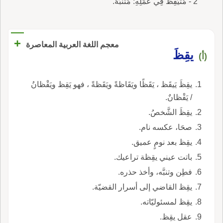
2 - مُتَيَقِظٌ فِي عَمَلِهِ: مُتَنَبِّهٌ.
+
معجم اللغة العربية المعاصرة
يقِظَ
(أ)
يقِظَ يَيقَظ ، يَقَظًا ويَقَاظةً ويَقَظةً ، فهو يَقِظ ويَقْظانُ
/ يَقْظانٌ.
يقِظَ الشَّخصُ.
صحَا، عكسه نام.
يقِظ بعد نومٍ عميق.
باتت عيني يقِظة تراعيك.
فطِن وتنبَّه، وأخذ حذره.
يقِظ القاضي إلى أسرار القضيّة.
يقِظ لمسئوليّاته.
عقل يقِظ.