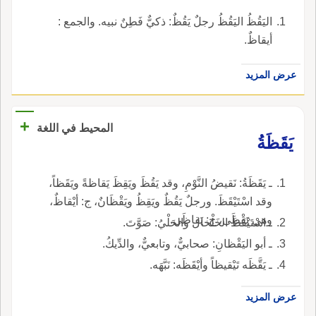
اليَقُظُ اليَقُظُ رجلٌ يَقُظٌ: ذكيٌّ فَطِنٌ نبيه. والجمع :
أيقاظٌ.
عرض المزيد
+
المحيط في اللغة
يَقَظَةُ
ـ يَقَظَةُ: نَقيضُ النَّوْمِ، وقد يَقُظَ ويَقِظَ يَقاظةً ويَقَظاً،
وقد اسْتَيْقَظَ. ورجلٌ يَقُظٌ ويَقِظُ ويَقْظَانٌ، ج: أيْقاظٌ،
وهي يَقْظَى، ج: يَقاظَى.
ـ اسْتَيْقَظَ الخَلْخال والحَلْيُ: صَوَّتَ.
ـ أبو اليَقْظانِ: صحابيٌّ، وتابعيٌّ، والدِّيكُ.
ـ يَقَّظَه تَيْقيظاً وأيْقَظَه: نَبَّهَه.
عرض المزيد