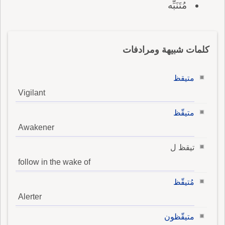
مُتَنَبِّه
كلمات شبيهة ومرادفات
متيقظ
Vigilant
متيقّظ
Awakener
تيقظ ل
follow in the wake of
مُتيقّظ
Alerter
متيقّظون