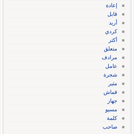
إعادة
قابل
أريد
كردي
أكثر
متعلق
مرادف
عامل
شجرة
مثير
قماش
جهاز
مسيو
كلمة
صاحب