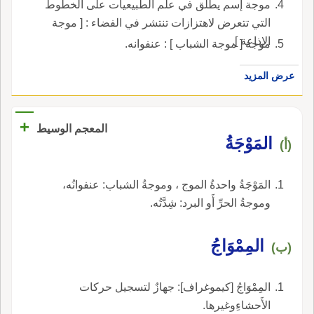
موجة إسم يطلق في علم الطبيعيات على الخطوط
التي تتعرض لاهتزازات تنتشر في الفضاء : [ موجة
الإذاعة ].
موجة [ موجة الشباب ] : عنفوانه.
عرض المزيد
+
المعجم الوسيط
المَوْجَةُ
(أ)
المَوْجَةُ واحدةُ الموج ، وموجةُ الشباب: عنفوانُه،
وموجةُ الحرِّ أَو البرد: شِدَّتُه.
المِمْوَاجُ
(ب)
المِمْوَاجُ [كيموغراف]: جهازٌ لتسجيل حركات
الأَحشاءِوغيرها.