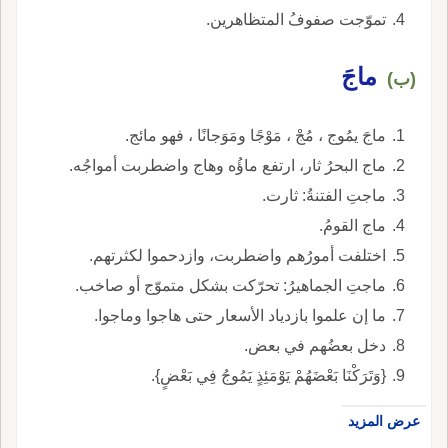
تموّجت صفوفُ المتظاهرين.
ماجَ
(ب)
ماجَ يمُوج ، مُجْ ، مَوْجًا ومَوَجانًا ، فهو مائج.
ماج البحرُ ثار، ارتفع ماؤُه وهاج واضطربت أمواجُه.
ماجتِ الفتنةُ: ثارت.
ماج القومُ.
اختلفت أمورُهم واضطربت، وازدحموا لكثرتهم.
ماجتِ الجماهيرُ: تحرّكت بشكل متموّج أو صاخب.
ما إن علموا بازدياد الأسعار حتى هاجوا وماجوا.
دخل بعضُهم في بعض.
{وَتَرَكْنَا بَعْضَهُمْ يَوْمَئِذٍ يَمُوجُ فِي بَعْضٍ}.
عرض المزيد