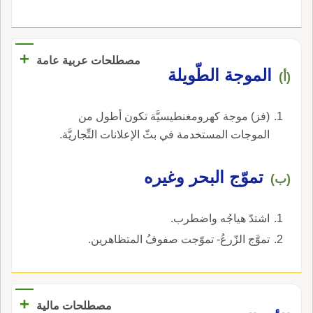
+
مصطلحات عربية عامة
الموجة الطّويلة
(أ)
(فز) موجة كهرومغنطيسيَّة تكون أطول من
الموجات المستخدمة في بثّ الإعلانات التِّجاريَّة.
تموّج البحر وغيره
(ب)
اشتدّ هياجُه واضطرب.
تموَّج الزّرعُ- تموّجت صفوفُ المتظاهرين.
+
مصطلحات مالية