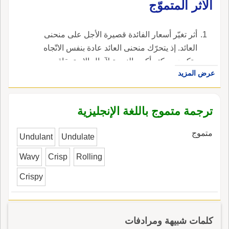
الأثر المتموّج
أثر تغيّر أسعار الفائدة قصيرة الأجل على منحنى
العائد. إذ يتحرّك منحنى العائد عادة بنفس الاتّجاه
وتكون حركته أكبر بالنسبة لآجال الاستحقاق
عرض المزيد
القصيرة بينما تكون حركته أصغر بالنسبة لآجال
الاستحقاق الطويلة. وقد يتحرّك المنحنى في الاتّجاه
المعاكس إذا أحسّت السوق بأن انخفاض فائدة
ترجمة متموج باللغة الإنجليزية
قصيرة الأجل يؤدّي إلى ارتفاع معدّل التضخّم في
المستقبل. ، في الإنجليزية، هي ripple effect.
متموج
Undulant
Undulate
Wavy
Crisp
Rolling
Crispy
كلمات شبيهة ومرادفات