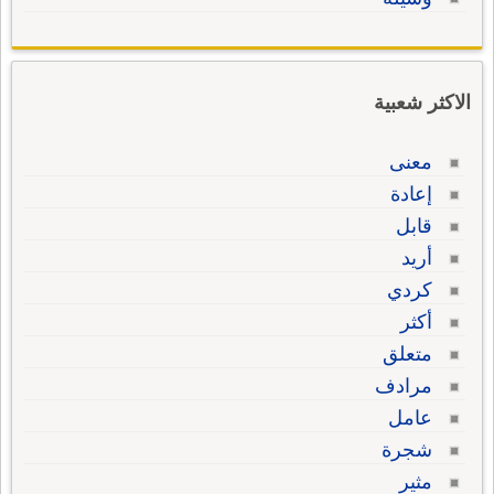
الاكثر شعبية
معنى
إعادة
قابل
أريد
كردي
أكثر
متعلق
مرادف
عامل
شجرة
مثير