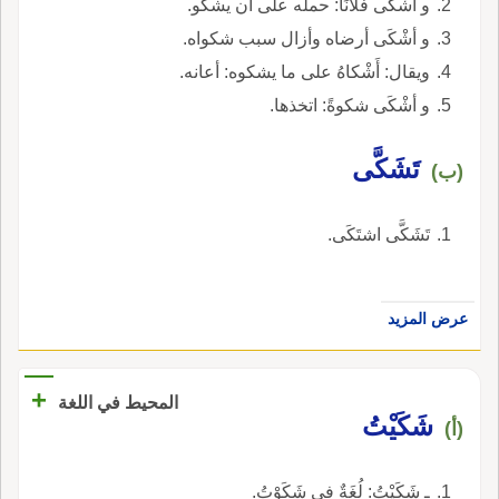
و أشْكَى فلانًا: حمله على أن يشكو.
و أشْكَى أرضاه وأزال سبب شكواه.
ويقال: أَشْكاهُ على ما يشكوه: أعانه.
و أشْكَى شكوةً: اتخذها.
تَشَكَّى
(ب)
تَشَكَّى اشتَكَى.
عرض المزيد
+
المحيط في اللغة
شَكَيْتُ
(أ)
ـ شَكَيْتُ: لُغَةٌ في شَكَوْتُ.