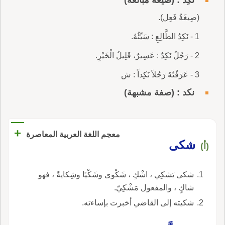
(صِيغَةُ فَعِل).
1 - نَكِدُ الطَّالِعِ : سَيِّئُهُ.
2 - رَجُلٌ نَكِدٌ : عَسِيرٌ، قَلِيلُ الْخَيْرِ.
3 - عَرَفْتُهُ رَجُلاً نَكِداً : ش
نكد : (صفة مشبهة)
+
معجم اللغة العربية المعاصرة
شكى
(أ)
شكى يَشكِي ، اشْكِ ، شَكْوى وشَكْيًا وشِكايةً ، فهو
شاكٍ ، والمفعول مَشْكِيّ.
شكيته إلى القاضي أخبرت بإساءته.