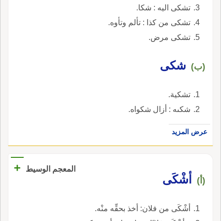
تشكى اليه : شكا.
تشكى من كذا : تألم وتأوه.
تشكى مرض.
شكى
(ب)
تشكية.
شكىه : أزال شكواه.
عرض المزيد
+
المعجم الوسيط
أشْكَى
(أ)
أشْكَى من فلان: أخذ بحقِّه منْه.