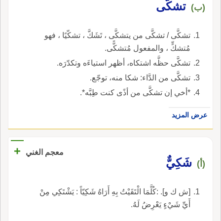
تشكَّى
(ب)
تشكَّى / تشكَّى من يتشكَّى ، تَشَكَّ ، تشكّيًا ، فهو
مُتشكٍّ ، والمفعول مُتشكًّى.
تشكَّى حظَّه اشتكاه، أظهر استياءَه وتكدّرَه.
تشكَّى من الدَّاء: شكا منه، توجّع.
*أخي إن تشكَّى من أذًى كنت طِبَّه*.
عرض المزيد
+
معجم الغني
شَكِيٌّ
(أ)
[ش ك و]. :كُلَّمَا الْتَقَيْتُ بِهِ أَرَاهُ شَكِيّاً : يَشْتَكِي مِنْ
أَيِّ شَيْءٍ يَعْرِضُ لَهُ.