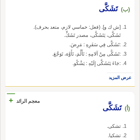
تَشَكَّى
(ب)
[ش ك و]. (فعل: خماسي لازم، متعد بحرف).
تَشَكَّى، يَتَشَكَّى، مصدر تَشَكٍّ.
:تَشَكَّى فِي سَفَرِهِ : مَرِضَ.
:تَشَكَّى مِنْ آلامِهِ : تَأَلَّمَ، تَأَوَّهَ، تَوَجَّعَ.
:جَاءَ يَتَشَكَّى إِلَيْهِ : يَشْكُو.
عرض المزيد
+
معجم الرائد
تَشَكَّى
(أ)
تشكى.
تشكيا.