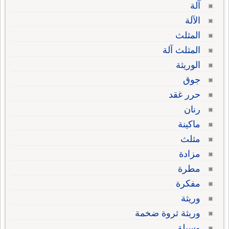
آلة
الآلة
المثلث
المثلث آلة
الوريثة
جوق
حرر غقد
رنان
ماكينة
مثلث
مزادة
مطرة
مفكرة
وريثة
وريثة ثروة ضخمة
وسيلة