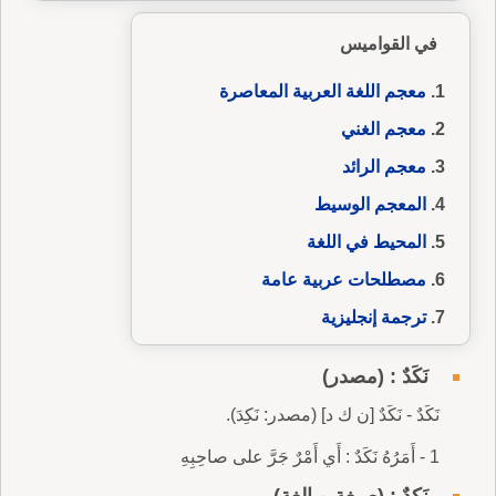
في القواميس
معجم اللغة العربية المعاصرة
معجم الغني
معجم الرائد
المعجم الوسيط
المحيط في اللغة
مصطلحات عربية عامة
ترجمة إنجليزية
نَكَدٌ : (مصدر)
نَكَدٌ - نَكَدٌ [ن ك د] (مصدر: نَكِدَ).
1 - أَمَرُهُ نَكَدٌ : أَي أَمْرٌ جَرَّ على صاحِبِهِ
نَكِدٌ : (صيغة مبالغة)