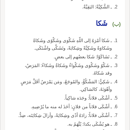
ـ الشَّكِيَّةُ: البَقِيَّةُ.
شَكا
(ب)
ـ شَكا أمْرَهُ إلى اللّهِ شَكْوَى وشَكْوًى وشَكاةً
وشَكاوَةً وشَكِيَّةً وشِكايَةً، وتَشَكَّى واشْتَكَى.
ـ تَشَاكَوْا: شَكا بعضُهم إلى بعضٍ.
ـ شَكْوُ وشَكْوَى وشَكْواءُ وشَكاةُ وشَكاءُ: المَرَضُ،
وقد شَكاهُ.
ـ شَكِيُّ: المَشْكُوُّ، والمُوجَعُ، ومَن يَمْرَضُ أقَلَّ مَرَضٍ
وأهْوَنَهُ، كالشاكِي.
ـ أشْكَى فلاناً: وجَدَه شاكِياً.
ـ أشْكَى فلاناً من فلانٍ: أخَذَ له منه ما يُرْضِيهِ.
ـ أشْكَى فلاناً: زادَهُ أذًى وشِكايَةً، وأزالَ شِكايَتَه، ضِدٌّ.
ـ هو يُشْكَى بكذا: يُتَّهَمُ به.