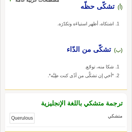
مصطلحات عربية عامة
تشكّى حظّه
(أ)
اشتكاه، أظهر استياءَه وتكدّرَه.
تشكّى من الدّاء
(ب)
شكا منه، توجّع.
*أخي إن تشكَّى من أذًى كنت طِبَّه*.
ترجمة متشكي باللغة الإنجليزية
متشكي
Querulous