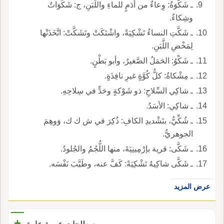
ـ شَكْوَةُ: وِعاءٌ من أدَمٍ للماءِ واللَّبَنِ، ج: شَكَوَاتٌ
وشِكاءٌ.
ـ شَكَّتِ النساءُ تَشْكِيَةً، واشْتَكَتْ وتَشَكَّتْ: اتَّخَذَتْها
لِمَخْضِ اللَّبَنِ.
ـ شَكْوُ: الحَمَلُ الصَّغيرُ، وأبو بَطْنٍ.
ـ مِشْكاةُ: كلُّ كُوَّةٍ غيرِ نافِذَةٍ.
ـ شاكِي السِّلاحِ: ذو شَوْكةٍ وحَدٍّ في سِلاحِهِ.
ـ شاكِي: الأسَدُ.
ـ شُكِّيُّ، بتَشْديدِ الكافِ: ذُكِرَ في ش ك ك، وَوهِمَ
الجوهريُّ.
ـ شَكَّى: قرية بإرْمِينِيَةَ، منها اللُّجُمُ والجُلودُ.
ـ شَكَّى شاكِيهُ تَشْكِيَةً: كَفَّ عنه، وطَيَّبَ نَفْسَه.
عرض المزيد
+