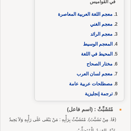
في القواميس
معجم اللغة العربية المعاصرة
معجم الغني
معجم الرائد
المعجم الوسيط
المحيط في اللغة
مختار الصحاح
معجم لسان العرب
مصطلحات عربية عامة
ترجمة إنجليزية
مُتَشَبِّثٌ : (اسم فاعل)
(فَا. مِنْ تَشَبَّثَ). مُتَشَبِّثٌ بِرَأْيِهِ : مَنْ يَبْقَى عَلَى رَأْيِهِ وَلاَ يَحِيدُ
عَنْهُ، العَنِيدُ، الْمُتَصَلِّبُ.