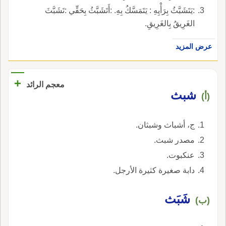
:يَتَشَبَّثُ بِرَأْيِهِ : يَتَمَسَّكُ بِهِ. :أَتَشَبَّثُ بِحَقِّي :تَشَبَّثَ
الغَرِيقُ بِالغَرِيقِ.
عرض المزيد
+
معجم الرائد
شبث
(أ)
ج، أشباث وشبثان.
مصدر شبث.
عنكبوت.
دابة صغيرة كثيرة الأرجل.
شَبَث
(ب)