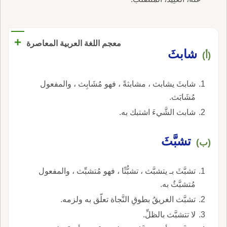
+
معجم اللغة العربية المعاصرة
شابثَ
(أ)
شابثَ يشابث ، مشابثةً ، فهو مُشَابِث ، والمفعول
مُشَابَث.
شابث الشَّيءَ اشتبك به.
تشبَّثَ
(ب)
تشبَّثَ بـ يتشبَّث ، تشبُّثًا ، فهو مُتشبِّث ، والمفعول
مُتشبَّثٌ به.
تشبَّث الغريقُ بطوقِ النَّجاة تعلّق به ولزمه.
لا تتشبَّث بالظلِّ.