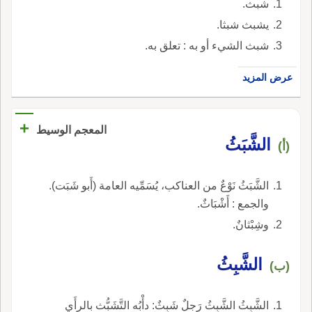
شبث.
يشبث شبثا.
شبث الشيء أو به : تعلق به.
عرض المزيد
+
المعجم الوسيط
الشَّبَثُ
(أ)
الشَّبَثُ نَوْعٌ من العناكب، يُسَمِّيه العامة (أَبو شَبَت).
والجمع : أَشْبَاثٌ.
وشِبْثانٌ.
الشَّبِثُ
(ب)
الشَّبِثُ الشَّبِثُ رَجلٌ شَبِثٌ: دأْبُه التَّشَبُّث بالرأَي