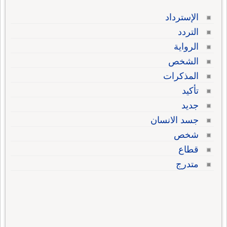
الإسترداد
التردد
الرواية
الشخص
المذكرات
تأكيد
جديد
جسد الانسان
شخص
قطاع
متدرج