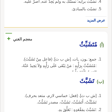
تشبَّث برأيه: تمسَّك به ولم يَحِدْ عنه, أصرَّ عليه.
تشبّث بالمبادئ.
عرض المزيد
+
معجم الغني
مُتَشَبِّثٌ
(أ)
جمع: ـون، ـات. [ش ب ث]. (فاعل مِنْ تَشَبَّثَ).
:مُتَشَبِّثٌ بِرَأْيِهِ : مَنْ يَبْقَى عَلَى رَأْيِهِ وَلاَ يَحِيدُ عَنْهُ،
العَنِيدُ، الْمُتَصَلِّبُ.
تَشَبَّثَ
(ب)
[ش ب ث]. (فعل: خماسي لازم، متعد بحرف).
تَشَبَّثْتُ، أَتَشَبَّثُ، تَشَبَّثْ، مصدر تَشَبُّثٌ.
:تَشَبَّثَ بِمَقْعَدِهِ : تَعَلَّقَ بِهِ.