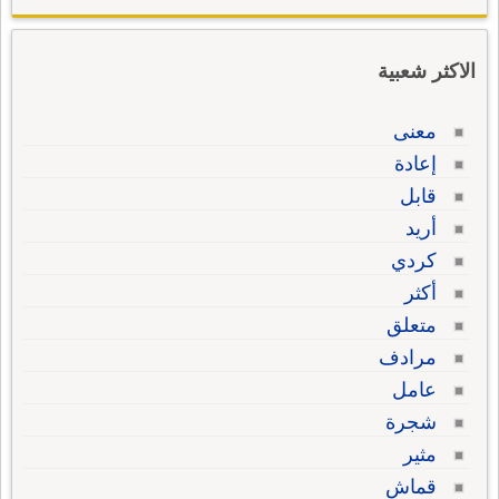
الاكثر شعبية
معنى
إعادة
قابل
أريد
كردي
أكثر
متعلق
مرادف
عامل
شجرة
مثير
قماش