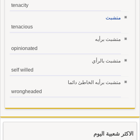
tenacity
متشبث
tenacious
متشبث برأيه
opinionated
متشبث بالرأي
self willed
متشبث برأيه الخاطئ دائما
wrongheaded
الاكثر شعبية اليوم