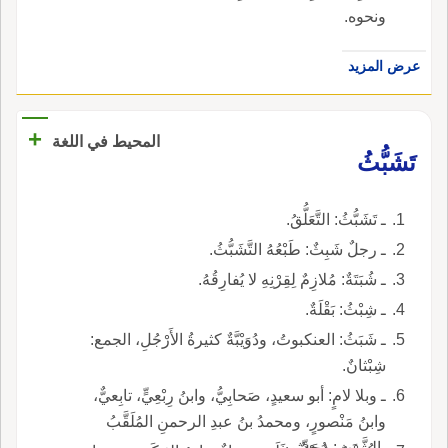
ونحوه.
عرض المزيد
+
المحيط في اللغة
تَشَبُّثُ
ـ تَشَبُّثُ: التَّعَلُّقُ.
ـ رجلٌ شَبِثٌ: طَبْعُهُ التَّشَبُّثُ.
ـ شُبَتَةٌ: مُلازِمٌ لِقِرْنِهِ لا يُفارِقُهُ.
ـ شِبْثُ: بَقْلَةٌ.
ـ شَبَثُ: العنكبوتُ، ودُوَيْبَّةٌ كثيرةُ الأَرْجُلِ، الجمع:
شِبْثانٌ.
ـ وبلا لامٍ: أبو سعيدٍ، صَحابِيُّ، وابنُ رِبْعِيٍّ، تابِعيٌّ،
وابنُ مَنْصورٍ، ومحمدُ بنُ عبدِ الرحمنِ المُلَقَّبُ
بالشَّبَثِ: مُحَدِّثونَ.