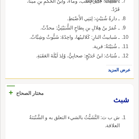
ـ شُبَيْتٌ: جُبَيْلٌ بِحَلَب، وماءٌ، وابنُ الحَكَمِ بنِ مينا،
فَرْدٌ.
ـ دارةُ شُبَيْثٍ: لِبَنِي الأَضْبَطِ.
ـ عُمَرُ بنُ هِلالِ بنِ بِطاحٍ الشُّبَيْثِيُّ: محدِّثٌ.
ـ شَبابيثُ النارِ: كَلاليبُها، واحِدُهُ: شَبُّوثٌ وشِبَّاثٌ.
ـ شُبَيْتَةٌ: قرية.
ـ شُبَاتٌ: ابنُ حُدَيْجٍ: صحابِيُّ، وُلِدَ لَيْلَةَ العَقَبَةِ.
عرض المزيد
+
مختار الصحاح
شبث
ش ب ث: التَّشَبُّثُ بالشيء التعلق به و الشَّنْبَثةُ
العلاقة.