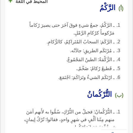
+
المحيط في اللغة
الرَّكْمُ
(أ)
ـ الرَّكْمُ، جمعُ شيءٍ فوقَ آخَرَ حتى يصيرَ رُكاماً
مَرْكوماً كرُكامِ الرَّمْلِ.
ـ الرَّكَمَ: السحابُ المُتَراكِمُ، كالرُّكامِ.
ـ مُرْتَكَم الطريقِ: جادَّتُه.
ـ الرُّكْمَةُ: الطينُ المَجْمُوعُ.
ـ قَطيعٌ رُكامٌ: ضَخْمٌ,.
ـ ارْتَكَمَ الشيءُ وتَرَاكَمَ: اجْتَمَعَ.
التُّرْكُمانُ
(ب)
ـ التُّرْكُمانُ: فجيلٌ من التُّرْكِ، سُمُّوا به لأَنهم آمَنَ
منهم مِئَتا ألْفٍ في شهرٍ واحدٍ، فقالوا: تُرْكُ إيمانٍ،
ثم خُفِّفَ فقيلَ: تُرْكُمان.