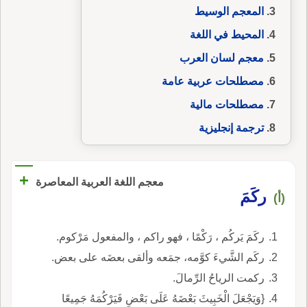
المعجم الوسيط
المحيط في اللغة
معجم لسان العرب
مصطلحات عربية عامة
مصطلحات مالية
ترجمة إنجليزية
+
معجم اللغة العربية المعاصرة
ركَمَ
(أ)
ركَمَ يَركُم ، رَكْمًا ، فهو راكم ، والمفعول مَرْكوم.
ركَم الشَّيءَ كوَّمه، جمَعه وألقى بعضَه على بعض.
ركمت الرياحُ الرِّمالَ.
{وَيَجْعَلَ الْخَبِيثَ بَعْضَهُ عَلَى بَعْضٍ فَيَرْكُمَهُ جَمِيعًا