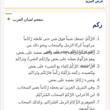
عرض المزيد
+
معجم لسان العرب
ركم
الرَّكْمُ: جمعك شيئاً فوق شي حتى تَجْعله رُكاماً
مركوماً كركا الرمل والسحاب ونحو ذلك من
الشيء المُرْتكِم بعضه على بعض.
رَكَمَ الشي يَرْكُمُه إذا جَمَعه وأَلقى بعضه على بعض،
وهو مَرْكُومٌ بعضُه على بعض وارْتَكَمَ الشيءُ وتَراكَمَ
إذا اجتمع.
الن سيده: الرَّكْمُ إلقاء بع الشيء على بعض
وتَنْضيده، رَكَمَه يَرْكُمُهُ رَكْماً فارْتَكَم وتَراكَمَ.
وشيء رُكامٌ: بعضه على بعض.
وفي التنزيل العزيز: ثم يجعله رُكاماً يعني السحاب.
ابن الأعرابي: الرَّكَمُ السحاب المُتَراكِمُ.
الجوهري الرُّكامُ الرمل المُتَراكم، وكذلك السحاب
وما أَشبهه.