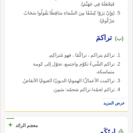
فَيَجْعَلَهُ فِي جَهَنَّمَ}.
{وَإِنْ يَرَوْا كِسْفًا مِنَ السَّمَاءِ سَاقِطًا يَقُولُوا سَحَابٌ
مَرْكُومٌ}.
تراكمَ
(ب)
تراكمَ يتراكم ، تراكُمًا ، فهو مُتراكِم.
تراكم الشَّيءُ تكوَّم واجتمع، تحوّل إلى كومة
متماسكة.
تراكمت الأعمالُ/ الهمومُ/ الديونُ/ الغيومُ/ الأنقاضُ.
تراكم لحمُه/ تراكم شحمُه: سَمِنَ.
عرض المزيد
+
معجم الرائد
إِرتَكَم
(أ)