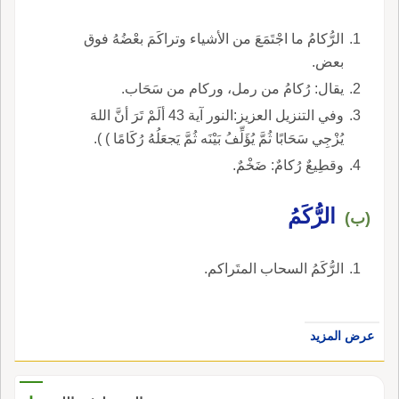
الرُّكامُ ما اجْتَمَعَ من الأشياء وتراكَمَ بعْضُهُ فوق
بعض.
يقال: رُكامُ من رمل، وركام من سَحَاب.
وفي التنزيل العزيز:النور آية 43 ألَمْ تَرَ أنَّ اللهَ
يُزْجِي سَحَابًا ثُمَّ يُؤَلِّفُ بَيْنَه ثُمَّ يَجعَلُهُ رُكَامًا ) ).
وقطِيعٌ رُكامٌ: ضَخْمٌ.
الرُّكَمُ
(ب)
الرُّكَمُ السحاب المتَراكم.
عرض المزيد