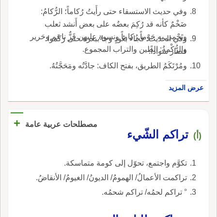
وفي حديث الاستسقاء حتى رأَيتُ رُكاماً؛ الرُّكامُ:
ضَخْمٌ كأنه قد رُكِمَ بعضُه على بعض أَنشد ثعلب
وتَحْمِي به حَوْماً رُكاماً ونسوة عليهن قَزٌّ ناعم وحَرير
وفي الحديث: فجاء بعُودٍ وجا ببعرة حتى رَكَموا
والرُّكْمةُ: الطين والتراب المجموع.
فصار سواداً.
ومُرْتَكَمُ الطريق، بفتح الكاف: جادَّتُه ومَحَجَّتُهُ.
عرض المزيد
+
مصطلحات عربية عامة
تراكم الشّيء
(أ)
تكوَّم واجتمع، تحوّل إلى كومة متماسكة.
تراكمت الأعمالُ/ الهمومُ/ الديونُ/ الغيومُ/ الأنقاضُ.
° تراكم لحمُه/ تراكم شحمُه.