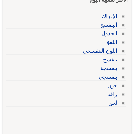
الاكثر شعبية اليوم
الإدراك
البنفسج
الجدول
اللعق
اللون البنفسجي
بنفسج
بنفسجة
بنفسجي
جون
رافد
لعق