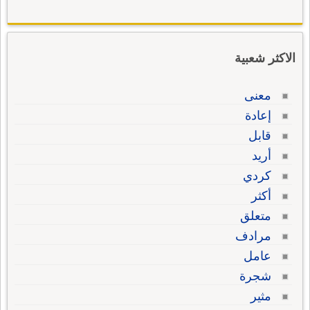
الاكثر شعبية
معنى
إعادة
قابل
أريد
كردي
أكثر
متعلق
مرادف
عامل
شجرة
مثير