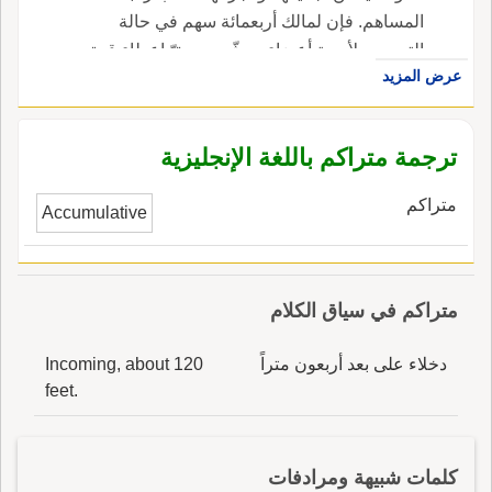
المساهم. فإن لمالك أربعمائة سهم في حالة
التصويت لأربعة أعضاء مرشّحين حقّ إعطاء قوة
عرض المزيد
تصويتية مائة سهم لكلّ منهم ، في الإنجليزية، هي
cumulative voting.
ترجمة متراكم باللغة الإنجليزية
متراكم
Accumulative
متراكم في سياق الكلام
دخلاء على بعد أربعون متراً
Incoming, about 120
feet.
كلمات شبيهة ومرادفات