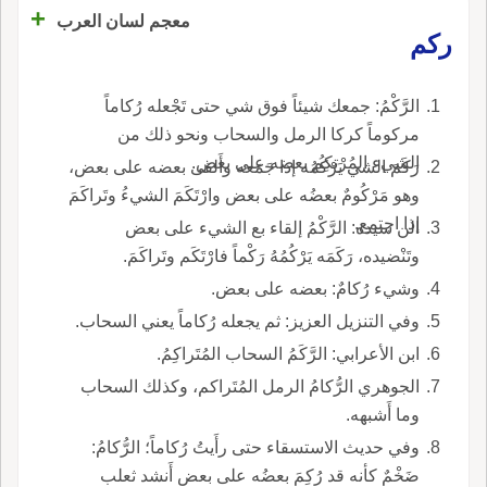
+
معجم لسان العرب
ركم
الرَّكْمُ: جمعك شيئاً فوق شي حتى تَجْعله رُكاماً
مركوماً كركا الرمل والسحاب ونحو ذلك من
الشيء المُرْتكِم بعضه على بعض.
رَكَمَ الشي يَرْكُمُه إذا جَمَعه وأَلقى بعضه على بعض،
وهو مَرْكُومٌ بعضُه على بعض وارْتَكَمَ الشيءُ وتَراكَمَ
إذا اجتمع.
الن سيده: الرَّكْمُ إلقاء بع الشيء على بعض
وتَنْضيده، رَكَمَه يَرْكُمُهُ رَكْماً فارْتَكَم وتَراكَمَ.
وشيء رُكامٌ: بعضه على بعض.
وفي التنزيل العزيز: ثم يجعله رُكاماً يعني السحاب.
ابن الأعرابي: الرَّكَمُ السحاب المُتَراكِمُ.
الجوهري الرُّكامُ الرمل المُتَراكم، وكذلك السحاب
وما أَشبهه.
وفي حديث الاستسقاء حتى رأَيتُ رُكاماً؛ الرُّكامُ:
ضَخْمٌ كأنه قد رُكِمَ بعضُه على بعض أَنشد ثعلب