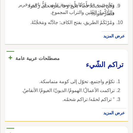
وتَحْمِي به حَوْماً رُكاماً ونسوة عليهن قَزٌّ ناعم وحَرير
وفي الحديث: فجاء بعُودٍ وجا ببعرة حتى رَكَموا
والرُّكْمةُ: الطين والتراب المجموع.
فصار سواداً.
ومُرْتَكَمُ الطريق، بفتح الكاف: جادَّتُه ومَحَجَّتُهُ.
عرض المزيد
+
مصطلحات عربية عامة
تراكم الشّيء
تكوَّم واجتمع، تحوّل إلى كومة متماسكة.
تراكمت الأعمالُ/ الهمومُ/ الديونُ/ الغيومُ/ الأنقاضُ.
° تراكم لحمُه/ تراكم شحمُه.
عرض المزيد