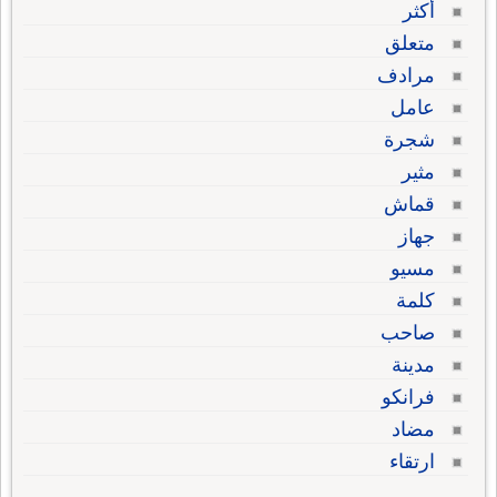
أكثر
متعلق
مرادف
عامل
شجرة
مثير
قماش
جهاز
مسيو
كلمة
صاحب
مدينة
فرانكو
مضاد
ارتقاء