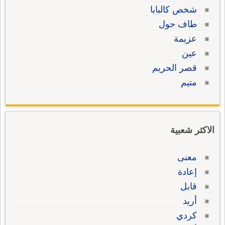
شخص كالبابا
طاف حول
عزيمة
عين
قصر الحريم
متيم
الاكثر شعبية
معنى
إعادة
قابل
أريد
كردي