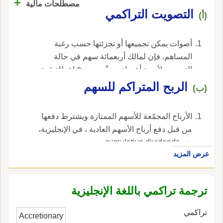
+
مصطلحات مالية
التصويت التراكمي
(أ)
أصوات يمكن تجميعها أو تجزئتها حسب رغبة
المساهم. فإن لمالك أربعمائة سهم في حالة
التصويت لأربعة أعضاء مرشّحين حقّ إعطاء قوة
تصويتية مائة سهم لكلّ منهم ، في الإنجليزية، هي
الربح المتراكم للسهم
(ب)
cumulative voting.
الأرباح المجمّعة للأسهم الممتازة ويشترط دفعها
من قبل دفع أرباح الأسهم العادية ، في الإنجليزية،
هي cumulative dividends.
عرض المزيد
ترجمة تراكمي باللغة الإنجليزية
تراكمي
Accretionary