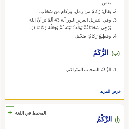
بعض.
يقال: رُكامُ من رمل، وركام من سَحَاب.
وفي التنزيل العزيز:النور آية 43 ألَمْ تَرَ أنَّ اللهَ
يُزْجِي سَحَابًا ثُمَّ يُؤَلِّفُ بَيْنَه ثُمَّ يَجعَلُهُ رُكَامًا ) ).
وقطِيعٌ رُكامٌ: ضَخْمٌ.
الرُّكَمُ
(ب)
الرُّكَمُ السحاب المتَراكم.
عرض المزيد
+
المحيط في اللغة
الرَّكْمُ
(أ)