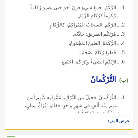
ـ الرَّكْمُ، جمعُ شيءٍ فوقَ آخَرَ حتى يصيرَ رُكاماً
مَرْكوماً كرُكامِ الرَّمْلِ.
ـ الرَّكَمَ: السحابُ المُتَراكِمُ، كالرُّكامِ.
ـ مُرْتَكَم الطريقِ: جادَّتُه.
ـ الرُّكْمَةُ: الطينُ المَجْمُوعُ.
ـ قَطيعٌ رُكامٌ: ضَخْمٌ,.
ـ ارْتَكَمَ الشيءُ وتَرَاكَمَ: اجْتَمَعَ.
التُّرْكُمانُ
(ب)
ـ التُّرْكُمانُ: فجيلٌ من التُّرْكِ، سُمُّوا به لأَنهم آمَنَ
منهم مِئَتا ألْفٍ في شهرٍ واحدٍ، فقالوا: تُرْكُ إيمانٍ،
ثم خُفِّفَ فقيلَ: تُرْكُمان.
عرض المزيد