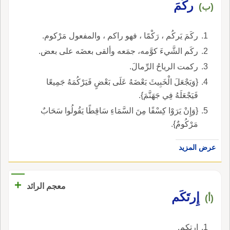
ركَمَ
المدى البعيد.
(ب)
ركَمَ يَركُم ، رَكْمًا ، فهو راكم ، والمفعول مَرْكوم.
ركَم الشَّيءَ كوَّمه، جمَعه وألقى بعضَه على بعض.
ركمت الرياحُ الرِّمالَ.
{وَيَجْعَلَ الْخَبِيثَ بَعْضَهُ عَلَى بَعْضٍ فَيَرْكُمَهُ جَمِيعًا
فَيَجْعَلَهُ فِي جَهَنَّمَ}.
{وَإِنْ يَرَوْا كِسْفًا مِنَ السَّمَاءِ سَاقِطًا يَقُولُوا سَحَابٌ
مَرْكُومٌ}.
عرض المزيد
+
معجم الرائد
إِرتَكَم
(أ)
إرتكم.