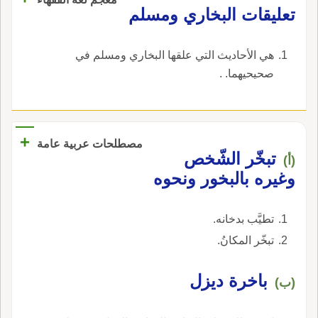
الميم باءً، كقولك سَمَدَ رأْسَه وسَبَدَهُ، والله أَعلم.
‏تعليقات البخاري ومسلم‏
‏هي الأحاديث التي علقها البخاري ومسلم في
صحيحيهما. ‏.
+
مصطلحات عربية عامة
تبخّر الشّخص
(أ)
وغيره بالبخور ونحوه
تطيَّب بدخانه.
تبخّر المكانُ.
باخرة ديزل
(ب)