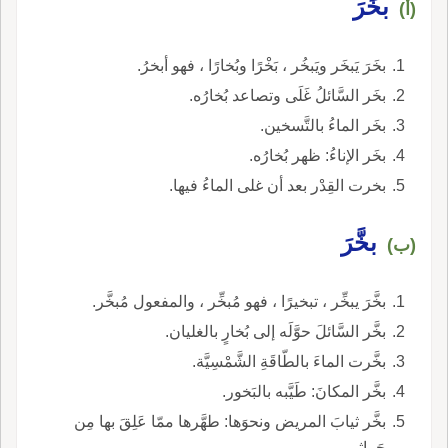
بخَرَ
(أ)
بخَرَ يَبخَر ويَبخُر ، بَخْرًا وبُخارًا ، فهو أبخرُ.
بخَر السَّائلُ غَلَى وتصاعد بُخارُه.
بخَر الماءُ بالتَّسخين.
بخَر الإناءُ: ظهر بُخارُه.
بخرت القِدْر بعد أن غلى الماءُ فيها.
بخَّرَ
(ب)
بخَّرَ يبخِّر ، تبخيرًا ، فهو مُبخِّر ، والمفعول مُبخَّر.
بخَّر السَّائلَ حوَّلَه إلى بُخارٍ بالغليان.
بخَّرت الماءَ بالطّاقَةِ الشَّمْسِيَّة.
بخَّر المكانَ: طَيَّبه بالبَخور.
بخَّر ثيابَ المريض ونحوَها: طهَّرها ممّا عَلِقَ بها مِن
جَراثيم.