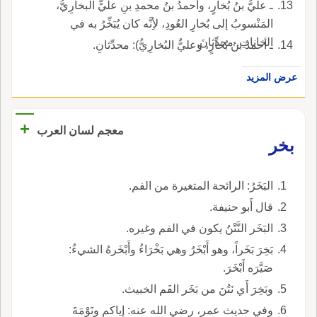
ـ عليُّ بنُ بُخارٍ، وأحمدُ بنُ محمدِ بنِ عليٍّ البخارِيُّ،
المَنْسوبُ إلى بُخارِ العُودِ، لأِنَّه كان يُبَخِّرُ به في
الخاناتِ. محدِّثانَ.
ـ أحمدُ بنُ بُخارٍ، وعليٌّ البُخارِيُّ): محدِّثانِ.
عرض المزيد
+
معجم لسان العرب
بخر
البَخَرُ: الرائحة المتغيرة من الفم.
قال أَبو حنيفة.
البَخَر النَّتْنُ يكون في الفم وغيره.
بَخِرَ بَخَراً، وهو أَبْخَرُ وهي بَخْرَاءُ وأَبْخَرهُ الشيءُ:
صَيَّرَه أَبْخَرَ.
وبَخِرَ أَي نَتُنَ من بَخَر الفَم الخبيث.
وفي حديث عمر، رضي الله عنه: إِياكم ونَوْمَةَ