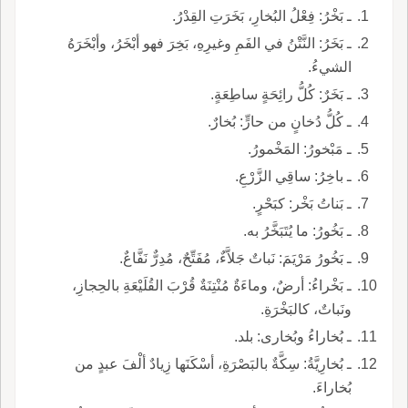
ـ بَخْرُ: فِعْلُ البُخارِ، بَخَرَتِ القِدْرُ.
ـ بَخَرُ: النَّتْنُ في الفَمِ وغيرِهِ، بَخِرَ فهو أبْخَرُ، وأبْخَرَهُ
الشيءُ.
ـ بَخَرٌ: كُلُّ رائِحَةٍ ساطِعَةٍ.
ـ كُلُّ دُخانٍ من حارٍّ: بُخارٌ.
ـ مَبْخورُ: المَخْمورُ.
ـ باخِرُ: ساقِي الزَّرْعِ.
ـ بَناتُ بَخْر: كبَحْرٍ.
ـ بَخُورُ: ما يُتَبَخَّرُ به.
ـ بَخُورُ مَرْيَمَ: نَباتٌ جَلاَّءٌ، مُفَتِّحٌ، مُدِرٌّ نَفَّاعٌ.
ـ بَخْراءُ: أرضٌ، وماءَةٌ مُنْتِنَةٌ قُرْبَ القُلَيْعَةِ بالحِجازِ،
ونَباتٌ، كالبَخْرَةِ.
ـ بُخاراءُ وبُخارى: بلد.
ـ بُخارِيَّةُ: سِكَّةٌ بالبَصْرَةِ، أسْكَنَها زِيادٌ ألْفَ عبدٍ من
بُخاراءَ.