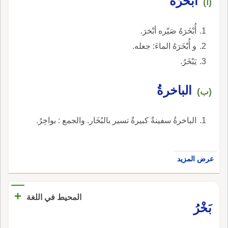
أُبْخَرَهُ
(أ)
أُبْخَرَهُ صَيّره أبْخرَ.
و أُبْخَرَهُ الماءَ: جعله.
يَبْخَرُ.
الباخرةُ
(ب)
الباخرةُ سفينةٌ كبيرةٌ تسير بالبُخَار. والجمع : بواخِرُ.
عرض المزيد
+
المحيط في اللغة
بَخْرُ