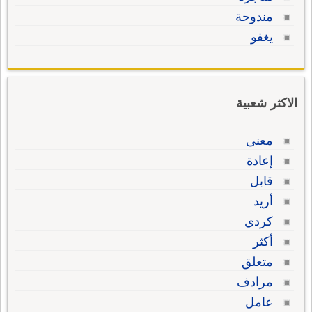
مندوحة
يغفو
الاكثر شعبية
معنى
إعادة
قابل
أريد
كردي
أكثر
متعلق
مرادف
عامل