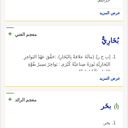
عرض المزيد
+
معجم الغني
بُخَارِيٌّ
[ب خ ر]. (مالَهُ علاقةٌ بِالبُخَارِ). :حَقَّقَ عهْدُ البَواخِرِ
البُخارِيَّةِ ثَورَةً صِناعيَّةً كُبْرَى : بَواخِرُ تسِيرُ بقُوَّةِ
البُخارِ. :آلَةٌ بُخارِيَّةٌ.
عرض المزيد
+
معجم الرائد
بخَر
(أ)
بخر.