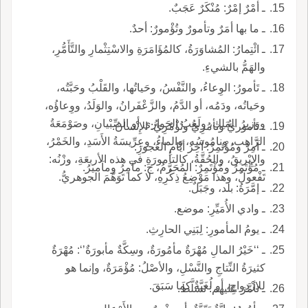
ـ أمْرٌ إمْرٌ: مُنْكَرٌ عَجَبٌ.
ـ ما بها أمَرٌ وتأمورٌ وتُؤْمورٌ: أحدٌ.
ـ ائْتِمارُ: المُشاوَرَةُ، كالمُؤَامَرَةِ والاسْتِثْمارِ والتَّأَمُّرِ،
والهَمُّ بالشيءِ.
ـ تَأمورُ: الوِعاءُ، والنَّفْسُ، وحَياتُها، والقَلْبُ وحَبَّتُه،
وحَياتُه، ودَمُه، أو الدَّمُ، والزَّعْفَرانُ، والوَلَدُ، ووِعاؤُه،
ووَزيرُ المَلِكِ، ولَعِبُ الجَواري أو الصِّبْيانِ، وصَوْمَعَةُ
ـ تأموريُّ وتأمُرِيُّ وتُؤْمُرِيُّ: الإِنْسانُ.
الرَّاهِبِ، ونامُوسُه، والماءُ، وعِرِّيسَةُ الأَسَدِ، والخَمْرُ،
ـ آمِرٌ ومُؤْتَمِرٌ: آخِرُ أيَّامِ العَجوزِ.
والإِبْريقُ، والحُقَّةُ، كالتأمورَةِ في هذه الأربعَةِ، وزْنُه:
ـ مُؤْتَمِرُ ومُؤْتَمِرٌ: المُحَرَّمُ، ج: مآمِرُ ومآميرُ.
تَفْعولٌ، وهذا مَوْضِعُ ذِكْرِهِ، لا كما تَوَهَّمَ الجوهريُّ.
ـ إمَّرَةُ: بلد، وجَبَلٌ.
ـ وادي الأُمَيِّرِ: موضع.
ـ يومُ المأمورِ: لِبَنِي الحارِثِ.
ـ ‘‘خَيْرُ المالِ مُهْرَةٌ مأمُورَةٌ، وسِكَّةٌ مأبورَةٌ’‘: مُهْرَةٌ
كثيرَةُ النِّتاجِ والنَّسْلِ، والأصْلُ: مُؤْمَرَةٌ، وإنما هو
للازْدِواجِ، أو لُغَيَّةٌ كما سَبَقَ.
ـ تأمَّرَ عليهم: تَسَلَّطَ.