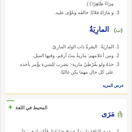
مِرَاءً ظَاهِرًا ) ).
و مَارَاهُ فلانًا: خالفَه وتلوَّى عليه.
المارِيَةُ
(ب)
المارِيَةُ : البقرةُ ذات الولد المارِيّ.
ومن أعلامهم: ماريةُ بنتُ أرقم، وفيها المثل.
خذهُ ولو بقُرْطَيْ مارية-: يضرب للشيءِ يؤْمر بأخذه
على كل حال مهما يكن غاليًا.
عرض المزيد
+
المحيط في اللغة
مَرَى
(أ)
ـ مَرَى الناقةَ يَمْريها: مَسَحَ ضَرْعَها، فَأمْرَتْ هي: دَرَّ