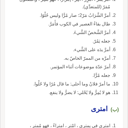
مُمَرّ (للمتعدِّي).
أمرَّ الشَّرَابُ مَرّ2؛ صار مُرًّا وليس حُلْوًا.
طال بقاءُ العصير في الكوب فأَمَرَّ.
أمرَّ الشَّخصُ الشَّيءَ.
جعله يَمُرّ.
أمرَّ يدَه على الشَّيء.
أمرَّه من الممرّ الخاصّ به.
أمرّ عدّة موضوعات أثناء المؤتمر.
جعله مُرًّا.
ما أمرّ فلانٌ وما أحلى: ما قال مُرّا ولا حُلْوا.
هو لا يُمِرُّ ولا يُحْلي: لا يضرُّ ولا ينفع.
امترى
(ب)
امترى في يمتري ، امْترِ ، امتراءً ، فهو مُمترٍ ،