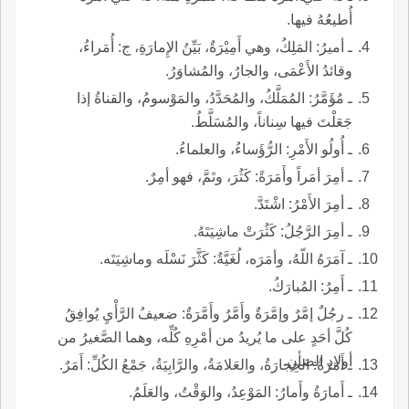
أُطيعُهُ فيها.
ـ أميرُ: المَلِكُ، وهي أَمِيْرَةٌ، بَيِّنُ الإِمارَةِ، ج: أُمَراءُ،
وقائدُ الأَعْمَى، والجارُ، والمُشاوَرُ.
ـ مُؤَمَّرُ: المُمَلَّكُ، والمُحَدَّدُ، والمَوْسومُ، والقناةُ إذا
جَعَلْتَ فيها سِناناً، والمُسَلَّطُ.
ـ أُولُو الأَمْرِ: الرُّؤَساءُ، والعلماءُ.
ـ أمِرَ أمَراً وأَمَرَةً: كَثُرَ، وتَمَّ، فهو أمِرٌ.
ـ أمِرَ الأَمْرُ: اشْتَدَّ.
ـ أمِرَ الرَّجُلُ: كَثُرَتْ ماشِيَتَهُ.
ـ آمَرَهُ اللّهُ، وأمَرَه، لُغَيَّةٌ: كَثَّرَ نَسْلَه وماشِيَتَه.
ـ أَمِرُ: المُبارَكُ.
ـ رجُلٌ إمَّرٌ وإمَّرَةٌ وأَمَّرٌ وأَمَّرَةٌ: ضعيفُ الرَّأْيِ يُوافِقُ
كُلَّ أحَدٍ على ما يُريدُ من أمْرِهِ كُلِّه، وهما الصَّغيرُ من
أولادِ الضأنِ.
ـ أَمَرَةُ: الحِجارَةُ، والعَلامَةُ، والرَّابِيَةُ، جَمْعُ الكُلِّ: أَمَرٌ.
ـ أَمارَةُ وأَمارُ: المَوْعِدُ، والوَقْتُ، والعَلَمُ.