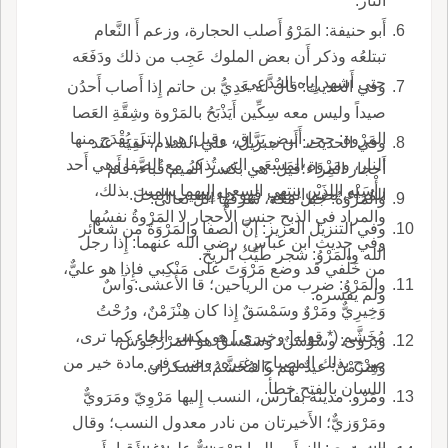
النار.
أَبو حنيفة: المَرْوُ أَصلب الحجارة، وزعم أَ النَّعام
تبتلعُه وذكر أَن بعض الملوك عَجِب من ذلك ودَفَعَه
حتى أَشهد إِياه المُدَّعِي.
وفي الحديث: قال له عَدِيُّ بن حاتم إِذا أَصاب أَحدُن
صيداً وليس معه سِكِّين أَيَذْبَحُ بالمَرْوة وشِقَّةِ العَصا
المَرْوة: حجر أَبيض بَرَّاق، وقيل: هي التي يُقْدَح منها
وفي الحديث: أَن جبريل، علي السلام، لَقِيَه عند
النار، ومَرْوَة المَسْعَى التي تُذكرُ مع الصَّفا وهي أَحد
أَحجار المِراء؛قيل: هي بكسر الميم قُباء، فأَم
رأْسَيْه اللذَيْنِ ينتهِي السعي إِليهما سميت بذلك،
المُراء، بضم الميم، فهو داء يصيب النخل.
والمَرْوَةُ: جبل مكة، شرفها الل تعالى.
والمراد في الذبح جنس الأَحجار لا المَرْوةُ نفسُها
وفي التنزيل العزيز: إنَّ الصفا والمَرْوَةَ من شعائر
وفي حديث ابن عباس، رضي الله عنهما: إِذا رجل
الله والمَرْوُ: شجر طَيِّبُ الريح.
من خَلْفي قد وضع مَرْوَتَ على مَنْكِبي فإِذا هو عليٌّ،
والمَرْوُ: ضرب من الرياحين؛ قا الأَعشى:وآسٌ
ولم يفسره.
وَخِيرِيٌّ ومَرْوٌ وسَمْسَقٌ إِذا كان هِنْزَمْنٌ، ورُحْتُ
مُخَشَّم (* قوله[ وخيري ] هو بكسر الخاء كما ترى،
ويروى: وسَوْسَنٌ، وسَمْسقٌ هو المَرْزَجُوش،
صرح بذلك المصباح وغيره، وضب في مادة خير من
وهِنْزَمْنٌ: عيدٌ لهم والمُخَشَّمُ: السكران.
اللسان بالفتح خطأ.
ومَرْو: مدينة بفارس، النسب إِليها مَرْوِيّ ومَرَويٌّ
ومَرْوَزيٌّ؛ الأَخيرتان من نادر معدول النسب؛ وقال