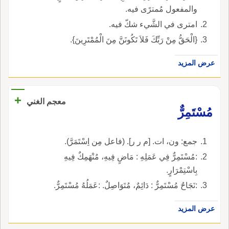
والمفعول مُمترًى فيه.
امترى في الشَّيء شكّ فيه.
{الْحَقُّ مِنْ رَبِّكَ فَلاَ تَكُونَنَّ مِنَ الْمُمْتَرِينَ}.
عرض المزيد
+
معجم الغني
مُسْتَمِرٌّ
جمع: ون، ات. [م ر ر]. (فاعل مِن اِسْتَمَرَّ).
:مُسْتَمِرٌّ فِي عَمَلِهِ : مَاضٍ فِيهِ، مُنْهَمِكٌ فِيهِ
بِاسْتِمْرَارٍ.
:نَجَاحٌ مُسْتَمِرٌّ : دَائِمٌ، مُتَوَاصِلٌ. :عَمَلُهُ مُسْتَمِرٌّ.
عرض المزيد