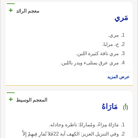
+
معجم الرائد
مَري
مري.
ج، مرايا.
مري ناقة كثيرة اللبن.
مري عرق يمتلىء ويدر باللبن.
عرض المزيد
+
المعجم الوسيط
مَارَاهُ
(أ)
مَارَاهُ مِرَاءً، ومُماراةً: ناظره وجادله.
وفي التنزيل العزيز: الكهف آية 22فَلاَ تُمَارِ فِيهِمْ إِلاَّ