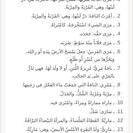
لَبَنُها، وهي: المُرْيَةُ والمِرْيَةُ.
ـ أمْرَتْ الناقةَ: دَرَّ لَبَنُها، وهي: المُرْيَةُ والمِرْيَةُ.
ـ مَرَى الشيءَ: اسْتَخْرَجَهُ، كامْتَراهُ.
ـ مَرَى حَقَّه: جَحَدَه.
ـ مَرَى فلاناً مِئَةَ سَوْطٍ: ضَرَبَه.
ـ مَرَى الفَرَسُ: جعلَ يَمْسَحُ الأرضُ بِيَدهِ أو رِجْلِه،
وَيَجُرُّها من كَسْرٍ أَو ظَلَعٍ.
ـ ناقةٌ مَرِيٌّ: غَزِيرَةُ اللَّبَنِ، أَو لاَ وَلَدَ لَهَا، فهي تَدُرُّ
بالمَرْيِ على يَدِ الحالِبِ.
ـ مُمْرِي: الناقةُ التي جَمَعَتْ ماءَ الفَحْلِ في رَحِمِها.
ـ مِرْيَةُ ومُرْيَةُ: الشَّكُّ، والجَدَلُ.
ـ ماراهَ مماراةً ومِراءً، وامْتَرَى فيه.
ـ تمارَى: شَكَّ.
ـ مارِيَّةُ: القَطاةُ المَلْساءُ، والمرأةُ البَيْضاءُ البَرَّاقَةُ.
ـ مَارِيُّ: ولَدُ البَقَرَةِ الأمْلَسُ الأبيضُ، وهي: مَارِيَّةُ،