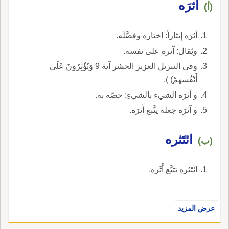
آثرَه
(أ)
آثرَه إِيثاراً: اختاره وفضَّلَه.
ويُقال: آثره على نفسه.
وفي التنزيل العزيز الحشر آية 9 وَيُؤْثِرُونَ عَلَى
أَنْفُسهمْ) ).
و آثرَه الشيء بالشيءِ: خصّه به.
و آثرَه جعله يتَّبع أَثرَه.
ائتَثره
(ب)
ائتَثره تتبَّع أَثَره.
عرض المزيد