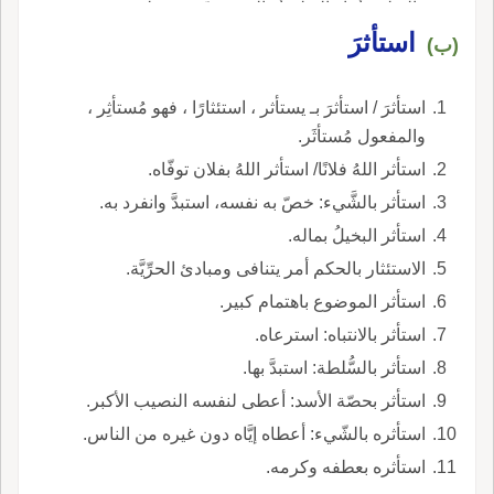
والتعليق أثناء الفيلم أو المسرحيّة عن طريق
استأثرَ
استخدام التسجيلات المحفوظة، كاستخدام
(ب)
الأصوات المقلِّدة لصوت الرَّعْد أو الانفجار أو
غيرهما.
استأثرَ / استأثرَ بـ يستأثر ، استئثارًا ، فهو مُستأثِر ،
والمفعول مُستأثَر.
استأثر اللهُ فلانًا/ استأثر اللهُ بفلان توفّاه.
استأثر بالشَّيء: خصّ به نفسه، استبدَّ وانفرد به.
استأثر البخيلُ بماله.
الاستئثار بالحكم أمر يتنافى ومبادئ الحرِّيَّة.
استأثر الموضوع باهتمام كبير.
استأثر بالانتباه: استرعاه.
استأثر بالسُّلطة: استبدَّ بها.
استأثر بحصّة الأسد: أعطى لنفسه النصيب الأكبر.
استأثره بالشّيء: أعطاه إيَّاه دون غيره من الناس.
استأثره بعطفه وكرمه.