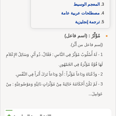
المعجم الوسيط
مصطلحات عربية عامة
ترجمة إنجليزية
مُؤَثِّرٌ : (اسم فاعل)
(إسم فاعل من أَثَّرَ).
1 - لَهُ أُسْلُوبٌ مُؤَثِّرٌ فِي النَّاسِ : فَعَّالٌ، ذُو أَثَرٍ.‏ وَسَائِلُ الإِعْلاَمِ
لَهَا قُوَّةٌ مُؤَثِّرَةٌ فِي الجُمْهُورِ.
2 - وَدَّعْنَاهُ وَدَاعاً مُؤَثِّراً : أَيْ وَدَاعاً تَرَكَ أَثَراً فِي النَّفْسِ.
3 - لَمْ تَكُنْ أَحْكَامُهُ خَالِيَةً مِنْ مُؤَثِّرَاتٍ ذَاتِيَّةٍ وَمَوْضُوعِيَّةٍ : مِنْ
عَوَامِلَ...
+