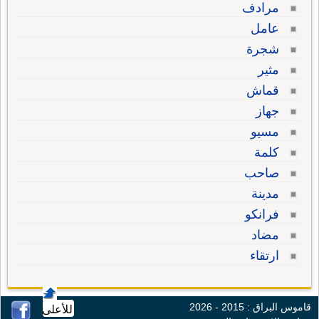
مرادف
عامل
شجرة
مثير
قماش
جهاز
مسيو
كلمة
صاحب
مدينة
فرانكو
مضاد
ارتقاء
قاموس البراق : 2015 - 2026
للأعلى