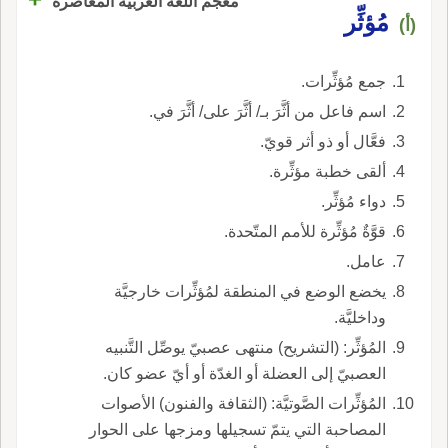
معجم اللغة العربية المعاصرة
مُؤثِّر
(أ)
جمع مُؤثِّرات.
اسم فاعل من أثَّرَ بـ/ أثَّرَ على/ أثَّرَ في.
فعَّال أو ذو أثر قويّ.
ألقى خطبة مؤثِّرة.
دواء مُؤثِّر.
قوَّةٌ مُؤثِّرة للأمم المتّحدة.
عامل.
يخضع الوضع في المنطقة لمُؤثِّرات خارجيَّة
وداخليَّة.
المُؤثِّر: (التشريح) منتهى عصبيّ يوصِّل التَّنبيه
العصبيّ إلى العضلة أو الغدّة أو أيّ عضو كان.
المُؤثِّرات الصَّوتيَّة: (الثقافة والفنون) الأصوات
المصاحبة التي يتمّ تسجيلها ومزجها على الحوار