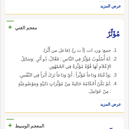
عرض المزيد
+
معجم الغني
مُؤَثِّرٌ
جمع: ون، ات. [أ ث ر]. (فاعل من أَثَّرَ).
:لَهُ أُسْلُوبٌ مُؤَثِّرٌ فِي النَّاسِ : فَعَّالٌ، ذُو أَثَرٍ. :وَسَائِلُ
الإِعْلاَمِ لَهَا قُوَّةٌ مُؤَثِّرَةٌ فِي الجُمْهُورِ.
:وَدَّعْنَاهُ وَدَاعاً مُؤَثِّراً : أَيْ وَدَاعاً تَرَكَ أَثَراً فِي النَّفْسِ.
:لَمْ تَكُنْ أَحْكَامُهُ خَالِيَةً مِنْ مُؤَثِّرَاتٍ ذَاتِيَّةٍ وَمَوْضُوعِيَّةٍ
: مِنْ عَوَامِلَ.
عرض المزيد
+
المعجم الوسيط