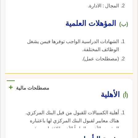
المجال : الادارة.
المؤهلات العلمية
(ب)
الشهادات الدراسية الواجب توفرها فيمن يشغل
الوظائف المختلفة.
(مصطلحات عمل).
+
مصطلحات مالية
الأهلية
(أ)
أهلية الكمبيالات للقبول من قبل البنك المركزي.
هناك معايير لقبول البنك المركزي لها باعتباره
المقرض الأخير والملجأ الأخير للاقتراض. ، في
الإنجليزية، هي eligibility.