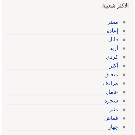
الاكثر شعبية
معنى
إعادة
قابل
أريد
كردي
أكثر
متعلق
مرادف
عامل
شجرة
مثير
قماش
جهاز