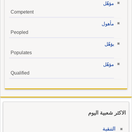
مؤهّل
Competent
مأهول
Peopled
يؤهّل
Populates
مؤهّل
Qualified
الاكثر شعبية اليوم
التنقية