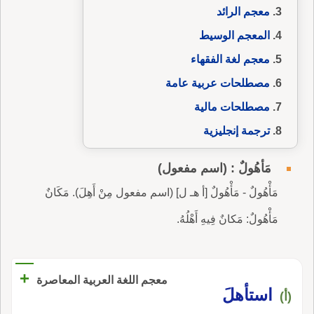
معجم الرائد
المعجم الوسيط
معجم لغة الفقهاء
مصطلحات عربية عامة
مصطلحات مالية
ترجمة إنجليزية
مَأْهُولٌ : (اسم مفعول)
مَأْهُولٌ - مَأْهُولٌ [أ هـ ل] (اسم مفعول مِنْ أَهِلَ). مَكَانٌ
مَأْهُولٌ: مَكانٌ فِيهِ أَهْلُهُ.
+
معجم اللغة العربية المعاصرة
استأهلَ
(أ)