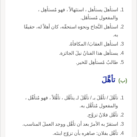
استأهلَ يستأهل ، استئهالاً ، فهو مُستأهِل ،
والمفعول مُستأهَل.
استأهل النَّجاحَ ونحوَه استحقّه، كان أهلاً له، حقيقًا
به.
استأهل العقابَ/ المكافأةَ.
يستأهل هذا الفنانُ نيلَ الجائزة.
طالبٌ مُستأهِل للخير.
تأهَّلَ
(ب)
تأهَّلَ / تأهَّلَ بـ / تأهَّلَ لـ يتأهَّل ، تأهُّلاً ، فهو مُتأهِّل ،
والمفعول مُتأهَّل به.
تأهَّل فلانٌ تزوَّج.
استقرّ به الأمرُ بعد أن تأهَّل ووجد العملَ المناسب.
تأهَّل بفلان: صاهره بأن تزوّج ابنتَه.