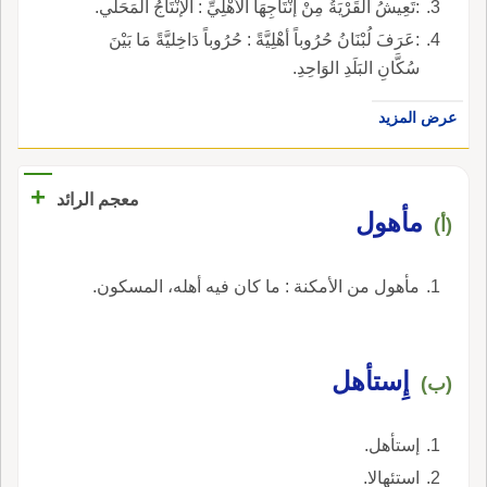
:تَعِيشُ القَرْيَةُ مِنْ إنْتَاجِهَا الأَهْلِيِّ : الإنْتَاجُ الْمَحَلِّي.
:عَرَفَ لُبْنَانُ حُرُوباً أهْلِيَّةً : حُرُوباً دَاخِليَّةً مَا بَيْنَ
سُكَّانِ البَلَدِ الوَاحِدِ.
عرض المزيد
+
معجم الرائد
مأهول
(أ)
مأهول من الأمكنة : ما كان فيه أهله، المسكون.
إِستأهل
(ب)
إستأهل.
استئهالا.