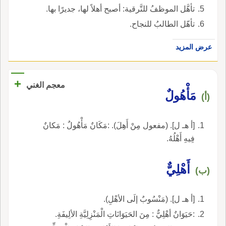
تأهَّل الموظفُ للتَّرقية: أصبح أهلاً لها، جديرًا بها.
تأهّل الطالبُ للنجاح.
عرض المزيد
+
معجم الغني
مَأْهُولٌ
(أ)
[أ هـ ل]. (مفعول مِنْ أَهِلَ). :مَكَانٌ مَأْهُولٌ : مَكانٌ
فِيهِ أَهْلُهُ.
أَهْلِيٌّ
(ب)
[أ هـ ل]. (مَنْسُوبٌ إلَى الأهْلِ).
:حَيَوَانٌ أهْلِيٌّ : مِنَ الحَيَوَانَاتِ الْمَنْزِلِيَّةِ الألِيفَةِ.