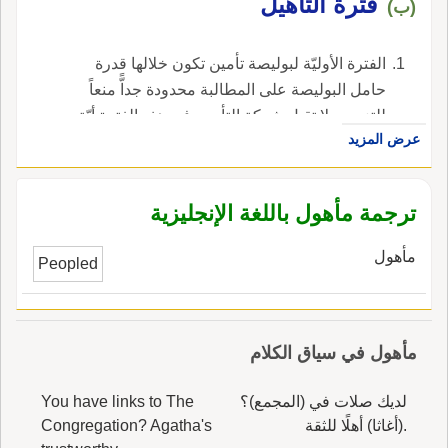
فترة التأهيل
(ب)
الفترة الأوليّة لبوليصة تأمين تكون خلالها قدرة
حامل البوليصة على المطالبة محدودة جداًّ منعاً
للتزوير ولا تقبل شركة التأمين في هذه الفترة أيّة
عرض المزيد
مطالبة للمؤمّن عليه. ، في الإنجليزية، هي
qualification period.
ترجمة مأهول باللغة الإنجليزية
مأهول
Peopled
مأهول في سياق الكلام
لديك صلات في (المجمع)؟
You have links to The
.(أغاثا) أهلًا للثقة
Congregation? Agatha's