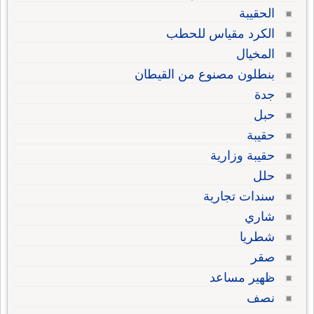
الحقيبة
الكرد مقياس للحطب
المخيال
بنطلون مصنوع من القيطان
جدة
حبل
حقيبة
حقيبة وزارية
حلل
سندات تجارية
شاري
شطريا
صقر
ظهير مساعد
نصف