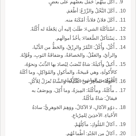
ـ آكَلَ بينَهُم: حَمَلَ بعضُهم على بعضٍ.
ـ آكَلَ النَّخْلُ والزَّرْعُ: أطْعَمَ.
ـ آكَلَ فلانٌ فلاناً: أمْكَنَهُ منه.
ـ اسْتَأكَلَهُ الشيءَ: طَلَبَ إليه أن يَجْعَلَهُ له أُكْلَةً.
ـ يَسْتَأكلُ الضُّعَفاءَ: يأخُذُ أموالَهم.
ـ أُكْلُ، وأُكُلُ: التَّمْرُ والرِزْقُ، والحَظُّ من الدُّنْيا،
والرأيُ، والعَقْلُ، والحَصافَةُ، وصَفاقَةُ الثوبِ، وقُوَّتُهُ.
ـ أَكيلُ وأَكيلَةُ: شاةٌ تُنْصَبُ لِيُصادَ بها الذِّئبُ ونحوُهُ،
كالأُكولَةِ، وهي قَبيحَةٌ، والمأكولِ والمُؤاكِلِ، وما أكَلَهُ
السَّبُعُ من الماشِية، كالأَكِيلةِ.
ـ أُكولَةُ: العاقِرُ من الشِّياه، والشَّاةُ تُعزَلُ لِلأَكْلِ.
ـ مأْكَلَةُ، ومأْكُلَةُ: المِيرَةُ، وما أُكِلَ، ويوصَفُ به
فيقالُ: شاةٌ مَأكُلَةٌ.
ـ ذوُو الآكالِ، لا الآكالُ، ووَهِمَ الجَوهرِيُّ: سادَةُ
الأَحْياءِ. الآخذِينَ لِلمِرْباعِ.
ـ آكالُ المُلُوكِ: مآكِلُهُمْ.
ـ آكالُ من الجُنْدِ: أطْماعُهُم.