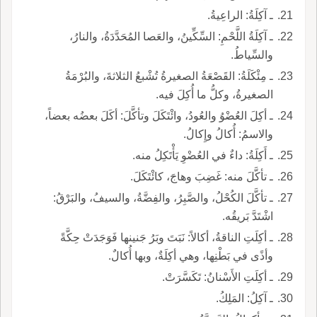
ـ آكِلَةُ: الراعِيةُ.
ـ آكِلَةُ اللَّحْمِ: السِّكِّينُ، والعَصا المُحَدَّدَةُ، والنارُ،
والسِّياطُ.
ـ مِئْكَلَةُ: القَصْعَةُ الصغيرةُ تُشْبعُ الثلاثةَ، والبُرْمَةُ
الصغيرةُ، وكلُّ ما أُكِلَ فيه.
ـ أكِلَ العُضْوُ والعُودُ، وائْتَكَلَ وتأكَّلَ: أكَلَ بعضُه بعضاً،
والاسمُ: أُكالُ وإِكالُ.
ـ أَكِلَةُ: داءٌ في العُضْوِ يَأْتَكِلُ منه.
ـ تأكَّلَ منه: غَضِبَ وهاجَ، كائْتَكَلَ.
ـ تأكَّلَ الكُحْلُ، والصَّبِرُ، والفِضَّةُ، والسيفُ، والبَرْقُ:
اشْتَدَّ بَريقُه.
ـ أكِلَتِ الناقةُ، أكالاً: نَبَتَ وبَرُ جَنينها فَوَجَدَتْ حِكَّةً
وأذًى في بَطْنِها، وهي أكِلَةٌ، وبها أُكالٌ.
ـ أكِلَتِ الأَسْنانُ: تَكَسَّرَتْ.
ـ آكِلُ: المَلِكُ.