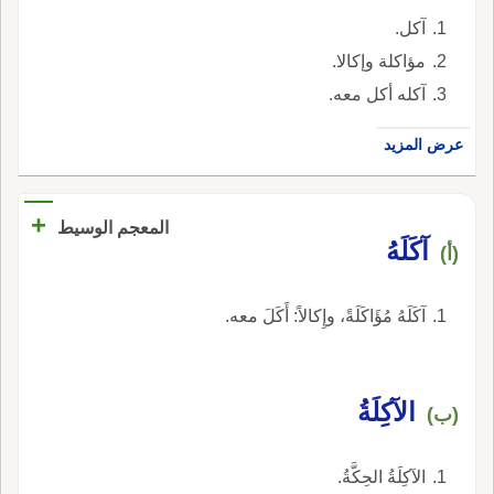
آكل.
مؤاكلة وإكالا.
آكله أكل معه.
عرض المزيد
+
المعجم الوسيط
آكَلَهُ
(أ)
آكَلَهُ مُؤَاكَلَةً، وإِكالاً: أَكَلَ معه.
الآكِلَةُ
(ب)
الآكِلَةُ الحِكَّةُ.