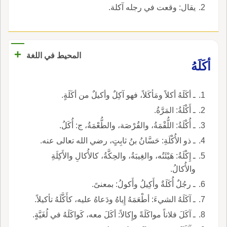
يقال: وقعت في رجله آكلة.
+
المحيط في اللغة
أكَلَهُ
ـ أكَلَهُ أكلاً ومَأكَلاً، فهو آكِلٌ وأكيلٌ من أكَلَةٍ.
ـ أَكْلَةُ: المَرَّةُ.
ـ أُكْلَةُ: اللُّقْمَةُ، والقُرْصَة، والطُّعْمَةُ، ج: أُكَلُ.
ـ ذو الأُكْلَةِ: حَسَّانُ بنُ ثابِتٍ، رضي الله تعالى عنه.
ـ إِكْلَةُ: هَيْئَتُه، والغِيبَةُ، والحِكَّةُ، كالأُكالِ والأَكِلَةِ
والأُكالُ.
ـ رجُلٌ أُكَلَةٌ وأَكِيلُ وأَكولُ: بمعنىً.
ـ آكَلَهُ الشيءَ: أطْعَمَهُ إِياهُ ودَعاهُ عليه، كأَكَّلَهُ تأكيلاً.
ـ آكَلَ فلاناً مواكَلَةً وإِكالاً: أكَلَ معه، كَواكَلَهُ في لُغَيَّةٍ.