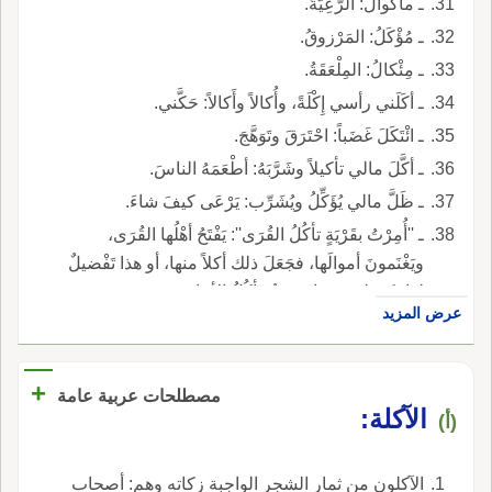
ـ مأكوالُ: الرَّعِيَّةُ.
ـ مُؤْكَلُ: المَرْزوقُ.
ـ مِئْكالُ: المِلْعَقَةُ.
ـ أكَلَني رأسي إِكْلَةً، وأُكالاً وأَكالاً: حَكَّني.
ـ ائْتَكَلَ غَضَباً: احْتَرَقَ وتَوَهَّجَ.
ـ أكَّلَ مالي تأكيلاً وشَرَّبَهُ: أطْعَمَهُ الناسَ.
ـ ظَلَّ مالي يُؤَكِّلُ ويُشَرِّب: يَرْعَى كيفَ شاءَ.
ـ ''أُمِرْتُ بقَرْيَةٍ تأكُلُ القُرَى'': يَفْتَحُ أهْلُها القُرَى،
ويَغْنَمونَ أموالَها، فجَعَلَ ذلك أكلاً منها، أو هذا تَفْضيلٌ
لها، كقولِهم: هذا حديثٌ يأكُلُ الأحاديثَ.
عرض المزيد
+
مصطلحات عربية عامة
الآكلة‏:‏
(أ)
الآكلون من ثمار الشجر الواجبة زكاته وهم‏:‏ أصحاب