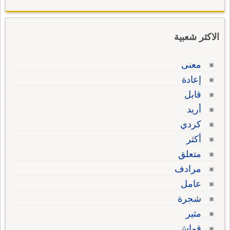
الاكثر شعبية
معنى
إعادة
قابل
أريد
كردي
أكثر
متعلق
مرادف
عامل
شجرة
مثير
قماش