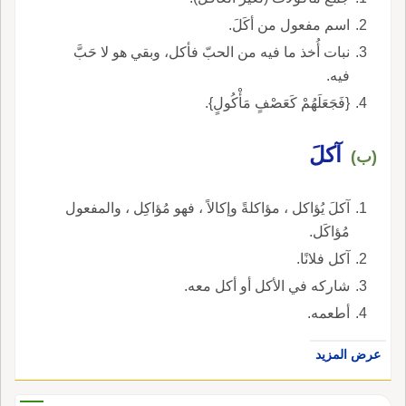
اسم مفعول من أكَلَ.
نبات أُخذ ما فيه من الحبّ فأكل، وبقي هو لا حَبَّ
فيه.
{فَجَعَلَهُمْ كَعَصْفٍ مَأْكُولٍ}.
آكلَ
(ب)
آكلَ يُؤاكل ، مؤاكلةً وإكالاً ، فهو مُؤاكِل ، والمفعول
مُؤاكَل.
آكل فلانًا.
شاركه في الأكل أو أكل معه.
أطعمه.
عرض المزيد