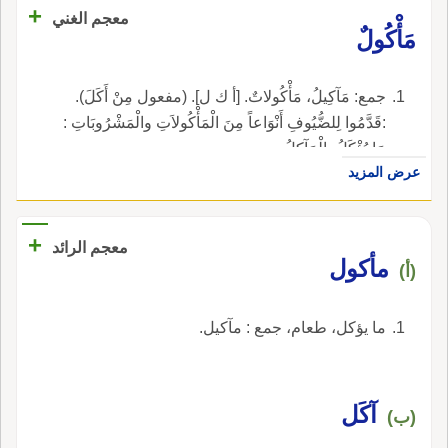
+
معجم الغني
مَأْكُولٌ
جمع: مَآكِيلُ، مَأْكُولاتٌ. [أ ك ل]. (مفعول مِنْ أَكَلَ).
:قَدَّمُوا لِلضُّيُوفِ أَنْوَاعاً مِنَ الْمَأْكُولاَتِ والْمَشْرُوبَاتِ :
مَا يُؤْكَلُ، الْمَآكِلُ.
عرض المزيد
+
معجم الرائد
مأكول
(أ)
ما يؤكل، طعام، جمع : مآكيل.
آكَل
(ب)