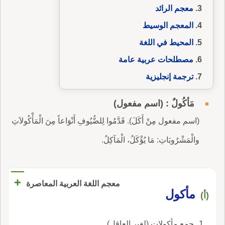
معجم الرائد
المعجم الوسيط
المحيط في اللغة
مصطلحات عربية عامة
ترجمة إنجليزية
مَأْكُولٌ : (اسم مفعول)
(اسم مفعول مِنْ أَكَلَ). قَدَّمُوا لِلضُّيُوفِ أَنْوَاعاً مِنَ الْمَأْكُولاَتِ
والْمَشْرُوبَاتِ: مَا يُؤْكَلُ، الْمَآكِلُ.
+
معجم اللغة العربية المعاصرة
مأكول
(أ)
جمع مأكولات (لغير العاقل).