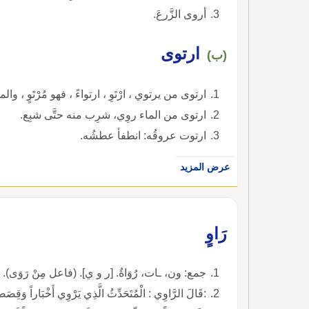
أروى الزَّرعَ.
ارتوى
(ب)
ارتوى من يرتوي ، ارْتَوِ ، ارتواءً ، فهو مُرْتَوٍ ، و
ارتوى من الماء روِي، شرِب منه حتَّى شبِع.
ارتوت عروقُه: انطفأ عطشُه.
عرض المزيد
رَاوٍ
جمع: ون، ـات، رُوَاةٌ. [ر و ي]. (فاعل مِنْ رَوَى).
:قَالَ الرَّاوِي : الْمُتَحَدِّثُ الَّذِي يَرْوِي أَخْبَاراً وَقِصَص