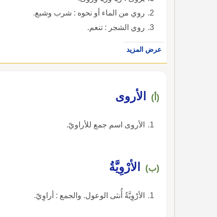
روي من الماء أو نحوه : شرب وشبع.
روي الشجر : تنعم.
عرض المزيد
الأروى
(أ)
الأروى اسم جمع للأراويّ.
الأرْوِيَّةُ
(ب)
الأرْوِيَّةُ أُنثى الوعول. والجمع : أراوِيّ.