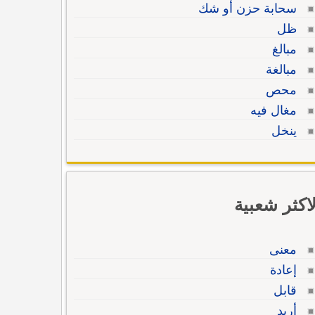
سحابة حزن أو شك
ظل
مبالغ
مبالغة
محص
مغال فيه
ينخل
لاكثر شعبية
معنى
إعادة
قابل
أريد