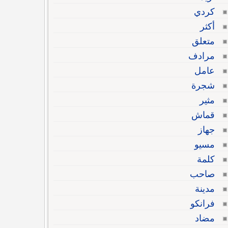
كردي
أكثر
متعلق
مرادف
عامل
شجرة
مثير
قماش
جهاز
مسيو
كلمة
صاحب
مدينة
فرانكو
مضاد