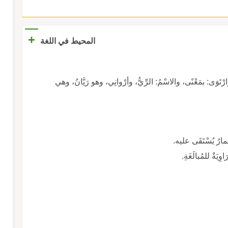
+
المحيط في اللغة
 وارْتَوَى: بمَعْنًى، والاسْمُ: الرِّيُّ، وأرْوانِي، وهو رَيَّانُ، وهي
حِمارُ يُسْتَقَى عليه.
ِيَةٌ للمُبالَغَةِ.