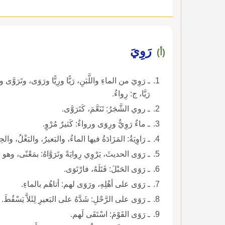
رَوِيَ
(أ)
ـ رَوِيَ من الماءِ واللَّبَنِ، رَيًّا ورِيًّا ورَوَى، وتَرَوَّى
رَيَّا، ج: رِواءٌ.
ـ روي الشَّجَرُ: تَنَعَّمَ، كَتَرَوَّى.
ـ ماءٌ رَوِيٌّ ورِوَى ورواءٌ: كَثيرٌ مُرْوٍ.
ـ رَاوِيَةُ: المَزَادَةُ فيها الماءُ، والبَعيرُ، والبَغْلُ، وال
ـ رَوَى الحديثَ، يَرْوِي رِوايَةً وتَرَوَّاهُ: بمَعْنًى، وهو رَاو
ـ رَوَى الحَبْلَ: فَتَلَهُ، فارْتَوَى.
ـ رَوَى على أهْلِهِ، ورَوَى لهم: أتاهُم بالماءِ.
ـ رَوَى على الرَّحْلِ: شَدَّهُ على البَعيرِ لِئَلاَّ يَسْقُطَ.
ـ رَوَى القَوْمَ: اسْتَقَى لَهم.