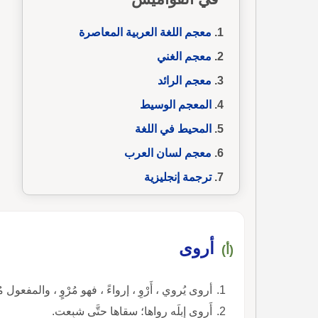
معجم اللغة العربية المعاصرة
معجم الغني
معجم الرائد
المعجم الوسيط
المحيط في اللغة
معجم لسان العرب
ترجمة إنجليزية
أروى
(أ)
أروى يُروي ، أَرْوِ ، إرواءً ، فهو مُرْوٍ ، والمفعول م
أَروى إبلَه رواها؛ سقاها حتَّى شبِعت.