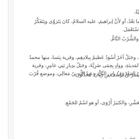
ةُ.
لِما بَعْدُ، أو لأَنَّ إبراهيمَ، عليه السلامُ، كانَ يَتَرَوَّى ويَتَفَكَّرُ
تَعْمَلَ.
لشُّرْبُ التَّامُّ.
لماءُ، وجَبَلٌ آخَرُ أسْوَدُ عَظيمٌ بِبلادِهِم، وقرية بِنَسا، منها محمدُ
مَدينَةِ، ووادٍ بِحِمَى ضَرِيَّةَ، وجَبَلٌ بدِيارِ بَنِي عامِرٍ، وقرية
سَيْنِ المَعْرُوفُ بابنِ التَّلِّ، وعبدُ اللّهِ بنُ مَعالِي، وموضع قُرْبَ
ُمَرُ بنُ يُوسُفَ بنِ رَيَّانَ: مُحَدِّثُونَ.
لى العَشْرِ، والكثيرُ أَرْوَى، أو هو اسْمٌ للجَمْعِ.