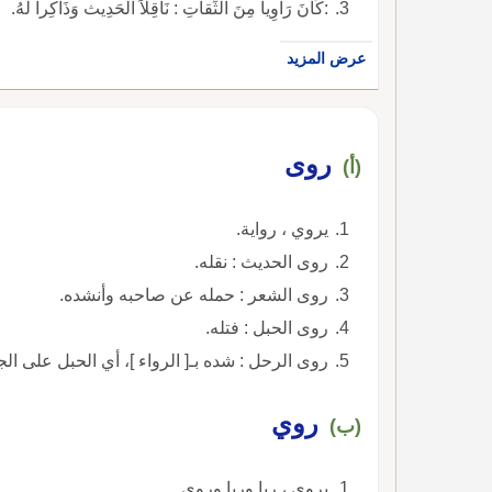
:كَانَ رَاوِياً مِنَ الثِّقاتِ : نَاقِلاً الحَدِيث وَذَاكِراً لَهُ.
عرض المزيد
روى
(أ)
يروي ، رواية.
روى الحديث : نقله.
روى الشعر : حمله عن صاحبه وأنشده.
روى الحبل : فتله.
روى الرحل : شده بـ[ الرواء ]، أي الحبل على ال
روي
(ب)
يروى ، ريا وريا وروى.