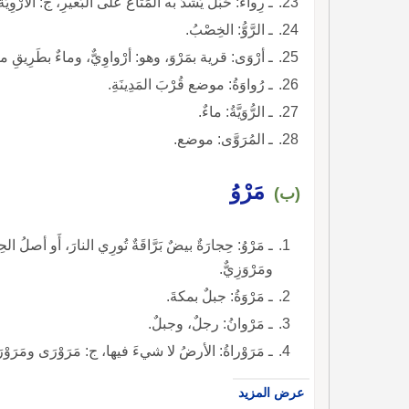
ـ رِواءُ: حَبْلٌ يُشَدُّ به المَتاعُ على البَعيرِ، ج: الأَرْوِي
ـ الرَّوُّ: الخِصْبُ.
ـ أرْوَى: قرية بمَرْوَ، وهو: أرْواوِيٌّ، وماءٌ بطَرِيقِ مك
ـ رُواوَةُ: موضع قُرْبَ المَدِينَةِ.
ـ الرُّوَيَّةُ: ماءٌ.
ـ المُرَوَّى: موضع.
مَرْوُ
(ب)
ـ مَرْوُ: حِجارَةٌ بيضٌ بَرَّاقَةٌ تُورِي النارَ، أَو أصلُ الح
ومَرْوَزِيٌّ.
ـ مَرْوَةُ: جبلٌ بمكةَ.
ـ مَرْوانُ: رجلٌ، وجبلٌ.
ـ مَرَوْراةُ: الأرضُ لا شيءَ فيها، ج: مَرَوْرَى ومَر
عرض المزيد