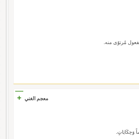
المفعول مُرتوًى منه.
+
معجم الغني
اً وَحِكَايَاتٍ.