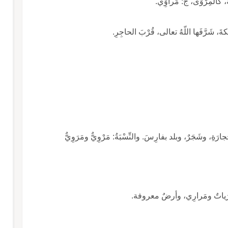
َةُ، كالمِرْوَى، ج: مَراوَِي.
ةَ، شَرَّفَها اللّهُ تعالى، قُرْبَ الحاجِرِ.
ِجارَةِ، وشَجَرٌ، وبلد بفارِسَ. والنِّسْبَةُ: مَرْوِيٌّ ومَرَوِيٌّ
َوْرَياتٌ ومَرارِي، وأرضٌ معروفة.