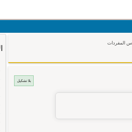
وس المفردات
ا
بلا تشكيل