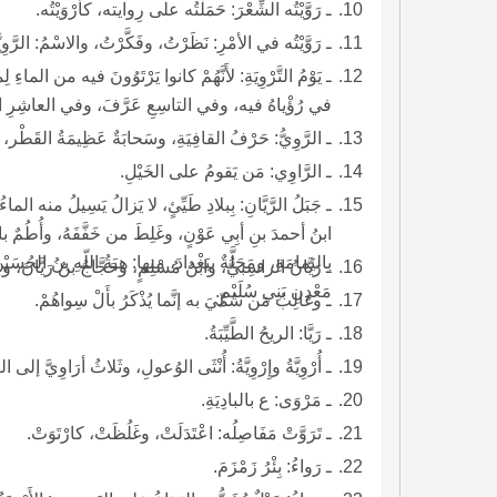
ـ رَوَّيْتُه الشِّعْرَ: حَمَلْتُه على رِوايته، كأَرْوَيْتُه.
ـ رَوَّيْتُه في الأمْرِ: نَظَرْتُ، وفَكَّرْتُ، والاسْمُ: الرَّوِيَّ
ـ يَوْمُ التَّرْوِيَةِ: لأَنَّهُمْ كانوا يَرْتَوُونَ فيه من الماءِ 
في رُؤْياهُ فيه، وفي التاسِعِ عَرَّفَ، وفي العاشِرِ اسْ
ـ الرَّوِيُّ: حَرْفُ القافِيَةِ، وسَحابَةٌ عَظِيمَةُ القَطْر، وا
ـ الرَّاوِي: مَن يَقومُ على الخَيْلِ.
ـ جَبَلُ الرَّيَّانِ: بِبلادِ طَيِّئٍ، لا يَزالُ يَسِيلُ منه ا
ابنُ أحمدَ بنِ أبِي عَوْنٍ، وغَلِطَ من خَفَّفَهُ، وأُطُمٌ بال
باليَمامَةِ، ومَحَلَّةٌ ببَغْدادَ، منها: هِبَةُ اللّهِ بنُ الحُ
ـ رَيَّانُ الراسِبيُّ، وابنُ مُسْلِمٍ، وحَجَّاجُ بنُ رَيَّانَ، وع
مَعْدِنِ بَنِي سُلَيْمٍ.
ـ وغالِبُ مَن سُمِّيَ به إنَّما يُذْكَرُ بأَلْ سِواهُمْ.
ـ رَيَّا: الريحُ الطَّيِّبَةُ.
ـ أُرْوِيَّةُ وإِرْوِيَّةُ: أُنْثَى الوُعولِ، وثَلاثُ أرَاوِيَّ إ
ـ مَرْوَى: ع بالبادِيَةِ.
ـ تَرَوَّتْ مَفَاصِلُه: اعْتَدَلَتْ، وغَلُظَتْ، كارْتَوَتْ.
ـ رَواءُ: بِئْرُ زَمْزَمَ.