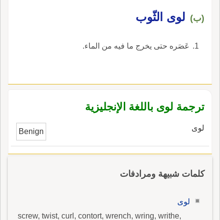
من غير لفظه بمعنى الذين وفيه ثلاث لُغات اللاءون
في الرفع واللَّءِين في النصب والجر واللاءو بلا نون
لوى الثّوب
(ب)
واللاءي بإثبات الياء في كل حال يستوي فيه الرجال
والنساء وإن شئت قُلت للنساء اللا بالقصر بلا ياء
عَصَره حتى يخرج ما فيه من الماء.
ولا مد ولا همز ومنهم من يهمز قلت هذا الموضع
فيه سبق قلم.
ترجمة لوى باللغة الإنجليزية
لوى
Benign
كلمات شبيهة ومرادفات
لوى
screw, twist, curl, contort, wrench, wring, writhe,