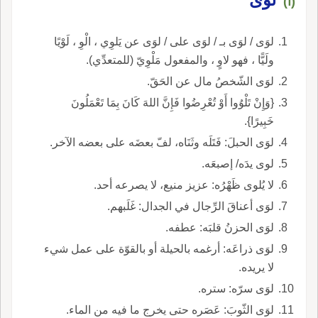
(أ)
لوَى / لوَى بـ / لوَى على / لوَى عن يَلوِي ، الْوِ ، لَوْيًا
ولَيًّا ، فهو لاوٍ ، والمفعول مَلْوِيّ (للمتعدِّي).
لوَى الشّخصُ مال عن الحَقّ.
{وَإِنْ تَلْوُوا أَوْ تُعْرِضُوا فَإِنَّ اللهَ كَانَ بِمَا تَعْمَلُونَ
خَبِيرًا}.
لوَى الحبلَ: فَتَلَه وثَنَاه، لفّ بعضَه على بعضه الآخر.
لوى يدَه/ إصبعَه.
لا يُلوى ظَهْرُه: عزيز منيع، لا يصرعه أحد.
لوَى أعناقَ الرِّجال في الجدال: غَلَبهم.
لوَى الحزنُ قلبَه: عطفه.
لوَى ذراعَه: أرغمه بالحيلة أو بالقوّة على عمل شيء
لا يريده.
لوَى سرّه: ستره.
لوَى الثّوبَ: عَصَره حتى يخرج ما فيه من الماء.