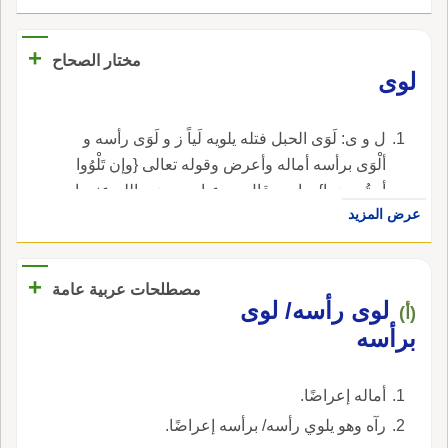
+
مختار الصحاح
لوى
ل و ى: لَوَى الحبل فتله يلويه لَياً ز و لَوَى رأسه و
ألْوَى برأسه أماله وأعرض وقوله تعالى {وإن تَلْوُوا
أو تُعرضوا} بواوين قال بن عباس رضي الله عنهما
عرض المزيد
هو القاضي يكون لَيُّه وإعراضه لأحد الخصمين على
الآخر وقُرئ بواو واحدة مضموم اللام من وَلِيَ قال
مجاهد أي إن تلوا اشهادة فتُقيموها أو تُعرضوا عنها
+
مصطلحات عربية عامة
فتتركوها وقوله تعالى {لَوَّوا رُءوسهم} التشديد
لوى رأسه/ لوى
(أ)
للكثرة والمُبالغة و الْتَوَى و تَلَوَّى بمعنى و لَوَى عليه
برأسه
أي عطَفَ و لِوَى الرَّمل مقصور مُنقطعُهُ وهو الجدد
بعد الرملة و لِوَاءُ الأمير ممدود و الألْوِيَةُ المَطارِد
أماله إعراضًا.
وهي دون الأعلام والبُنود و ألْوَى بحقي أي ذهب به و
ألْوَتْ به عنقاء مُغْرِب ذهبت به و اللاءُون جمع الذي
رآه وهو يلوي رأسه/ برأسه إعراضًا.