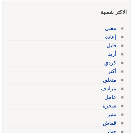
الاكثر شعبية
معنى
إعادة
قابل
أريد
كردي
أكثر
متعلق
مرادف
عامل
شجرة
مثير
قماش
جهاز