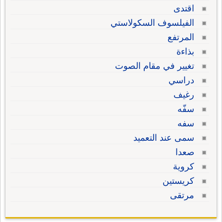
اقتدى
الفيلسوف السكولاستي
المرتفع
بذاءة
تغيير في مقام الصوت
دراسي
رغيف
سفّه
سفه
سمى عند التعميد
صعدا
كروية
كريستين
مرتقى