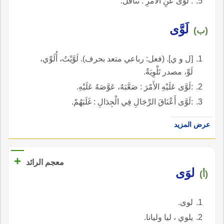
: لَوَى عَنِ الأَمْرِ : تَثَاقَلَ.
لَوَّى
(ب)
[ل و ي]. (فعل: رباعي متعد بحرف). لَوَّيْتُ، أُلَوِّي،
لَوِّ، مصدر تَلْوِيَةٌ.
:لَوَّى عَلَيْهِ الأَمْرَ : صَعَّبَهُ، عَوَّصَهُ عَلَيْهِ.
:لَوَّى أَعْنَاقَ الرِّجَالِ فِي الْجِدَالِ : غَلَبَهُمْ.
عرض المزيد
+
معجم الرائد
لوَى
(أ)
لوى.
يلوي ، ليا وليانا.