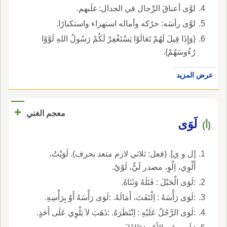
لوَّى أعناقَ الرِّجال في الجدال: غلَبهم.
لوَّى رأسَه: حرّكه وأماله استهزاء واستكبارًا.
{وَإِذَا قِيلَ لَهُمْ تَعَالَوْا يَسْتَغْفِرْ لَكُمْ رَسُولُ اللهِ لَوَّوْا
رُءُوسَهُمْ}.
عرض المزيد
+
معجم الغني
لَوَى
(أ)
[ل و ي]. (فعل: ثلاثي لازم متعد بحرف). لَوَيْتُ،
أَلْوِي، اِلْوِ، مصدر لَيٌّ، لَوْيٌ.
:لَوَى الْحَبْلَ : فَتَلَهُ وَثَنَاهُ.
:لَوَى رَأْسَهُ : اِلْتَفَتَ، أَمَالَهُ. :لَوَى رَأْسَهُ أَوْ بِرَأْسِهِ.
:لَوَى الرَّجُلُ عَلَيْهِ : اِنْتَظَرَهُ. :ذَهَبَ لاَ يَلْوِي عَلَى أَحَدٍ.