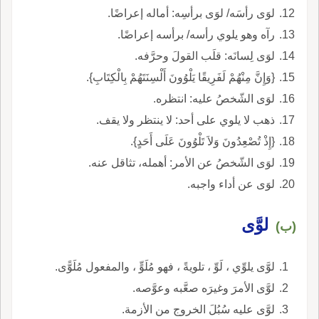
لوَى رأسَه/ لوَى برأسِه: أماله إعراضًا.
رآه وهو يلوي رأسه/ برأسه إعراضًا.
لوَى لِسانَه: قلَب القولَ وحرَّفه.
{وَإِنَّ مِنْهُمْ لَفَرِيقًا يَلْوُونَ أَلْسِنَتَهُمْ بِالْكِتَابِ}.
لوَى الشّخصُ عليه: انتظره.
ذهب لا يلوي على أحد: لا ينتظر ولا يقف.
{إِذْ تُصْعِدُونَ وَلاَ تَلْوُونَ عَلَى أَحَدٍ}.
لوَى الشّخصُ عن الأمر: أهمله، تثاقل عنه.
لوَى عن أداء واجبه.
لوَّى
(ب)
لوَّى يلوِّي ، لَوِّ ، تلويةً ، فهو مُلَوٍّ ، والمفعول مُلَوًّى.
لوَّى الأمرَ وغيرَه صعَّبه وعوَّصه.
لوَّى عليه سُبُلَ الخروج من الأزمة.