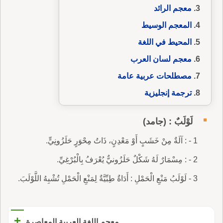
معجم الرائد
المعجم الوسيط
المحيط في اللغة
معجم لسان العرب
مصطلحات عربية عامة
ترجمة إنجليزية
لَوْلَبٌ : (جامد)
1 - : آلَةٌ مِنْ خَشَبٍ أَوْ مَعْدِنٍ، ذَاتُ مِحْوَرٍ حَلَزُونِيٍّ.
2 - : مِسْمَارٌ لَهُ شَكْلٌ حَلَزُونيٌّ يُعْرَفُ بِالْبُرْغِيِّ.
3 - لَوْلَبُ مَنْعِ الْحَمْلِ : أَدَاةٌ طِبِّيَّةٌ لِمَنْعِ الْحَمْلِ تُشْبِهُ اللَّوْلَبَ.
+
معجم اللغة العربية المعاصرة