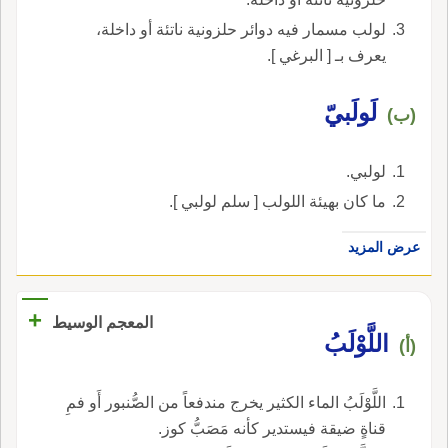
لولب مسمار فيه دوائر حلزونية ناتئة أو داخلة،
يعرف بـ [ البرغي ].
لَولَبيّ
(ب)
لولبي.
ما كان بهيئة اللولب [ سلم لولبي ].
عرض المزيد
+
المعجم الوسيط
اللَّوْلَبُ
(أ)
اللَّوْلَبُ الماء الكثير يخرج مندفعاً من الصُّنبور أَو فمِ
قناةٍ ضيقة فيستدير كأنه مَصَبُّ كوز.