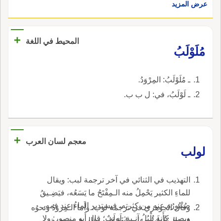
عرض المزيد
+
المحيط في اللغة
مُلَوْلَبُ
ـ مُلَوْلَبُ: المِرْوَدُ.
ـ لَوْلَبُ، في: ل ب ب.
+
معجم لسان العرب
لولب
التهذيب في الثنائي في آخر ترجمة لبب: ويقال
للماءِ الكثير يَحْمِلُ منه الـمِفْتَحُ ما يَسَعُه، فيَضِـيقُ
صُنْبُورُه عنه من كثرته، فيستدير الماءُ عند فمه،
وقال الجوهري في ترجمة لوب: وأَما الـمِروَدُ ونحوُه
ويصير كأَنه بُلْبُلُ آنِـيةٍ: لَولَبٌ؛ قال أَبو منصور: ولا
فهو الـمُلَولَبُ، على مُفَوْعَل، وقال في ترجمة