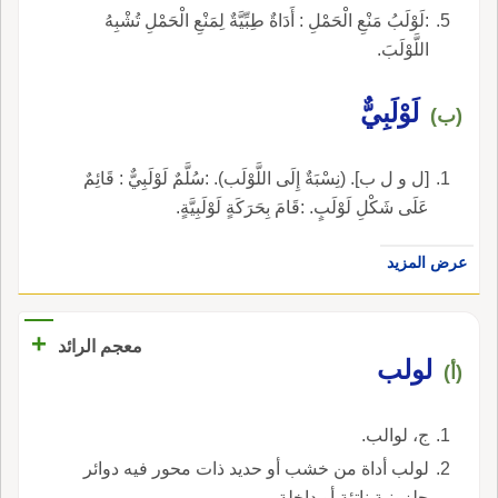
:لَوْلَبُ مَنْعِ الْحَمْلِ : أَدَاةٌ طِبِّيَّةٌ لِمَنْعِ الْحَمْلِ تُشْبِهُ
اللَّوْلَبَ.
لَوْلَبِيٌّ
(ب)
[ل و ل ب]. (نِسْبَةٌ إِلَى اللَّوْلَب). :سُلَّمٌ لَوْلَبِيٌّ : قَائِمٌ
عَلَى شَكْلِ لَوْلَبٍ. :قَامَ بِحَرَكَةٍ لَوْلَبِيَّةٍ.
عرض المزيد
+
معجم الرائد
لولب
(أ)
ج، لوالب.
لولب أداة من خشب أو حديد ذات محور فيه دوائر
حلزونية ناتئة أو داخلة.