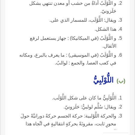
و اللَّوْلَبُ أَداةٌ من خشب أَو معدن تنتهي بشكل
حَلَزونيّ.
ويقال: اللَّوْلَب، للمسمار الذي على.
هذا الشكل.
و اللَّوْلَبُ (في الميكانيكا) : جهاز يستعمل لرفع
الأثقال.
و اللَّوْلَبُ (في الموسيقى) : ما يعرف بالبرغ، ومكانه
في كعب العصا. والجمع : لوالبُ.
اللُّوْلَبِيُّ
(ب)
اللُّوْلَبِيُّ ما كان على شكل اللَّوْلَب.
ويقال: سُلَّم لولبيُّ: حَلَزونيّ.
والحركة اللَّوْلبية: حركة الجسم حركةً دورانيَّةً حولَ
محورٍ ثابت، مقرونَةً بحركةٍ انتقاليةٍ في اتِّجاه هذا
المحور.