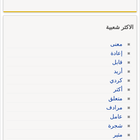
الاكثر شعبية
معنى
إعادة
قابل
أريد
كردي
أكثر
متعلق
مرادف
عامل
شجرة
مثير