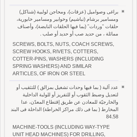
براغى وصواميل (عزقات)، ومحاجن لولبية (شناكل)
ومسامير برشام (تباشيم) وخوابير ومسامير خابورية،
حلقات "وردات" (بما فيها الحلقات النابضة)، وأصناف
مماثلة ، من حديد صب أو حديد أو صلب .
SCREWS, BOLTS, NUTS, COACH SCREWS,
SCREW HOOKS, RIVETS, COTTERS,
COTTER-PINS, WASHERS (INCLUDING
SPRING WASHERS) AND SIMILAR
ARTICLES, OF IRON OR STEEL
عدد آلية ( بما فيها وحدات تشغيل بمزالق ) للتثقيب أو
لتعديل وضبط الثقوب أو للتفريز أو للولبة الداخلية
والخارجيّة للمعادن عن طريق إقتطاع المعدّن، عدا
المخارط ( بما فى ذلك مراكز الخراطة) الداخلة فى البند
84.58
MACHINE-TOOLS (INCLUDING WAY-TYPE
UNIT HEAD MACHINES) FOR DRILLING,