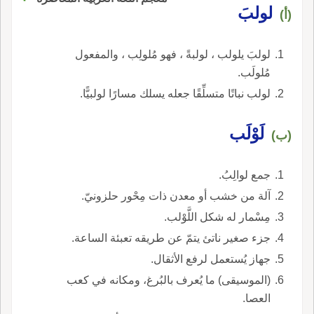
لولبَ
(أ)
لولبَ يلولب ، لولبةً ، فهو مُلولِب ، والمفعول
مُلولَب.
لولب نباتًا متسلِّقًا جعله يسلك مسارًا لولبيًّا.
لَوْلَب
(ب)
جمع لوالِبُ.
آلة من خشب أو معدن ذات مِحْور حلزونيّ.
مِسْمار له شكل اللَّوْلب.
جزء صغير ناتئ يتمّ عن طريقه تعبئة الساعة.
جهاز يُستعمل لرفع الأثقال.
(الموسيقى) ما يُعرف بالبُرغ، ومكانه في كعب
العصا.