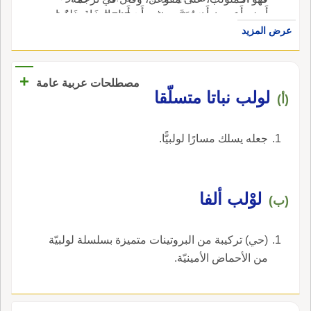
أَدري أَعربي، أَم مُعَرَّب، غير أَن أَهل العراقِ وَلِعُوا
فولف: ومما جاءَ على بناءِ <ص:747 فَوْلَفٍ: لَوْلَبُ
عرض المزيد
باستعمال اللَّوْلَبِ.
الماءِ.
+
مصطلحات عربية عامة
لولب نباتا متسلّقا
(أ)
جعله يسلك مسارًا لولبيًّا.
لوْلب ألفا
(ب)
(حي) تركيبة من البروتينات متميزة بسلسلة لولبيّة
من الأحماض الأمينيّة.