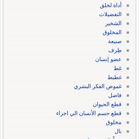
أداة لخلق
التفضيلات
الشخير
المخلوق
صنيعة
طرف
عضو إنسان
غط
غطيط
غموض الفكر البشري
فاضل
قطع الحيوان
قطع جسم الأنسان الي اجزاء
مخلوق
نال