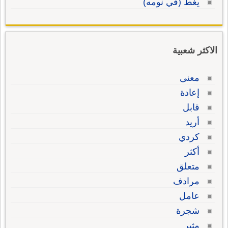
يغطّ (في نومه)
الاكثر شعبية
معنى
إعادة
قابل
أريد
كردي
أكثر
متعلق
مرادف
عامل
شجرة
مثير