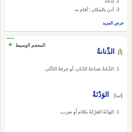
إدنانا.
أدن بالمكان : أقام به.
عرض المزيد
+
المعجم الوسيط
الدِّنانةُ
(أ)
الدِّنانةُ صَناعةُ الدِّنان، أو حِرفةُ الدّنَّان.
الوَدْنَةُ
(ب)
الوَدْنَةُ العَرْكةُ بكلام أَو ضرب.