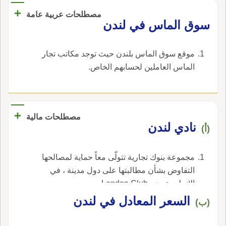
+
دَياوِينُ فأَقرّ الياء بحالها، وإن كانت الكسرة قد
مصطلحات عربية عامة
سوق الماس في لندن
زالت من قِبَلها، وأَجرى غي اللازم مجرى اللازم،
وقد كان سبيله إذا أَجراها مجرى الياء اللازمة أَن
يقو دِيّانٌ، إلا أَنه كره تضعيف الياء كما كره الواو في
موقع سوق الماس بلندن حيث توجد مكاتب تجار
دَياوِين؛ قال عَداني أَن أَزورَكِ، أُمَّ عَمروٍ دَياوِينٌ تُنَفَّقُ
الماس العاملين لحسابهم الخاص.
بالمِدادِ الجوهري: الدِّيوانُ أَصله دِوَّانٌ، فعُوِّض من
إحدى الواوين ياء لأَن يجمع على دَواوينَ، ولو كانت
الياء أَصلية لقالوا دَياوين، وقد دُوِّن الدَّواوينُ.
+
مصطلحات مالية
نادي لندن
(أ)
مجموعة بنوك تجارية تتولّى معاً حماية لمصالحها
التفاوض بشأن مطالبتها على دول مدينة ، في
الإنجليزية، هي London Club.
السعر المعادل في لندن
(ب)