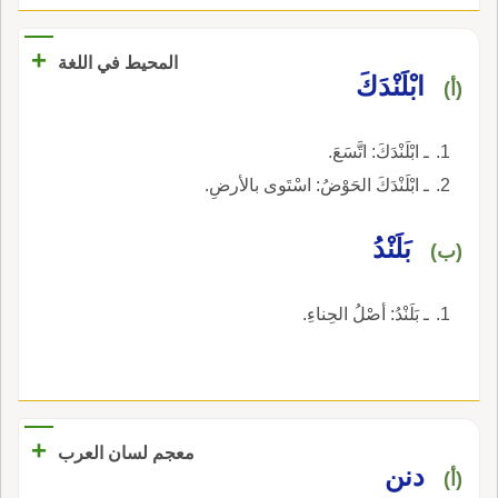
+
المحيط في اللغة
ابْلَنْدَكَ
(أ)
ـ ابْلَنْدَكَ: اتَّسَعَ.
ـ ابْلَنْدَكَ الحَوْضُ: اسْتَوى بالأرضِ.
بَلَنْدُ
(ب)
ـ بَلَنْدُ: أصْلُ الحِناءِ.
+
معجم لسان العرب
دنن
(أ)