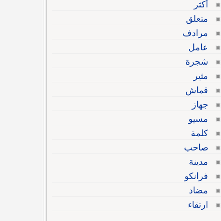
أكثر
متعلق
مرادف
عامل
شجرة
مثير
قماش
جهاز
مسيو
كلمة
صاحب
مدينة
فرانكو
مضاد
ارتقاء