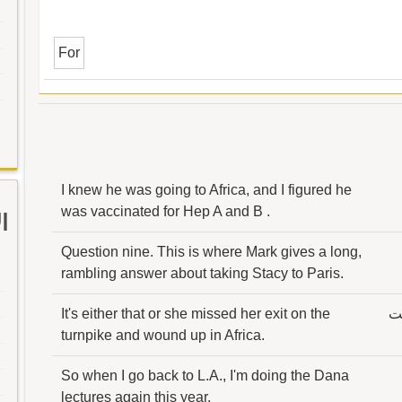
For
I knew he was going to Africa, and I figured he
was vaccinated for Hep A and B .
ا
Question nine. This is where Mark gives a long,
rambling answer about taking Stacy to Paris.
لت
It's either that or she missed her exit on the
turnpike and wound up in Africa.
So when I go back to L.A., I'm doing the Dana
lectures again this year.