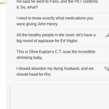
He said he went to Paris, and the PET confirms
it. So, what?
I need to know exactly what medications you
were giving John Henry.
لر
All the healthy people in the room, let's have a
big round of applause for Ed Vogler.
This is Olive Kaplan's C.T. scan the incredible
shrinking baby.
)؟
I should abandon my dying husband, and we
should head for Rio.