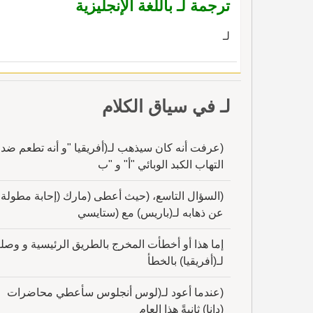
ترجمة لـ باللغة الإنجليزية
لـ
لـ في سياق الكلام
(عرفت أنه كان سيذهب لـ(أفريقيا "و أنه تطعم ضد
التهاب الكبد الوبائي "أ" و "ب
(السؤال التاسع، (حيث أعطى (مارك (إحابة مطولة
عن ذهابه لـ(باريس) مع (ستايسي
إما هذا أو أخطأت المخرج بالطريق الرئيسية و وص
لـ(أفريقيا) بالخطأ
(عندما أعود لـ(لوس أنجلوس سأعطي محاضرات
(دانا) ثانيةً هذا العام