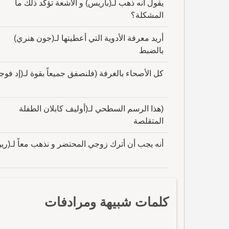
يقول أنه ذهب لـ(باريس) و الأشعة تؤكد ذلك ما
المشكلة؟
أريد معرفة الأدوية التي أعطيتها لـ(جون هنري)
بالضبط
كل الأصحاء بالغرفة (فلنصفق جميعاً بقوة لـ(إد فوج
(هذا الرسم السطحي لـ(أوليف كابلان الطفلة
المتقلصة
أنه يجب أن أترك زوجي المحتضر و نذهب معاً لـ(ريو
كلمات شبيهة ومرادفات