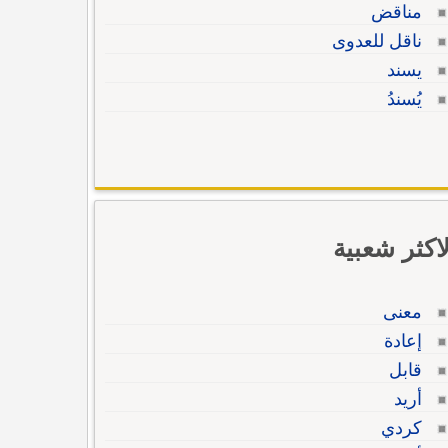
مناقض
ناقل للعدوى
يسند
يُسندُ
لاكثر شعبية
معنى
إعادة
قابل
أريد
كردي