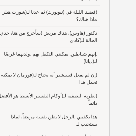
(قضينا الليلة في (نيويورك) ثم عدنا لـ(شورت هيلز
ماذا هناك؟
دكتور (هاوس)، هناك مريض (سأخرج من هنا، خذي
الحالة لـ(كادي
.إنهم شياطين. يمكنني التكفل بهم .ولديهما غرضًا
لـ(ديانا)
(إن لم يفعل فسيشير أنه يحتاج لـ(فورمان لا يمكنه
تحمل هذا
(نظرية التصفية لـ(أوكام التفسير الأبسط هو الأفض
دائماً
هذا يكفيني .الرجل لا يظن نفسه مريضاً، لماذا
يستجيب لـ