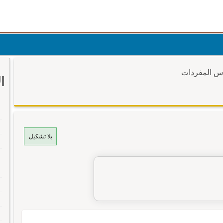
وس المفردات
ا
بلا تشكيل