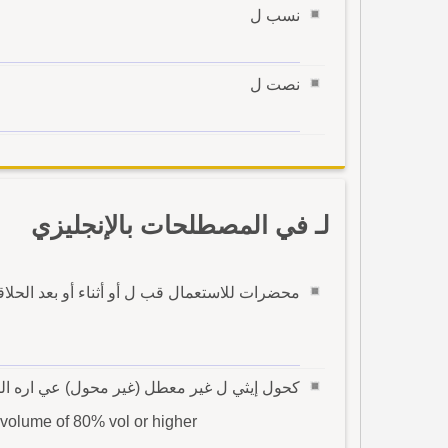
نسب ل
نصت ل
لـ في المصطلحات بالإنجليزي
محضرات للاستعمال قب ل أو أثناء أو بعد الحلاق
كحول إيثي ل غير معطل (غير محول) عي اره الكحولى الحجمى 0
 volume of 80% vol or higher