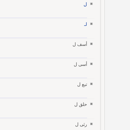
ل
لـ
أسف ل
أسى ل
تبع ل
حلق ل
رثى ل