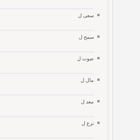
سعى ل
سمح ل
صوت ل
مال ل
معد ل
نزع ل