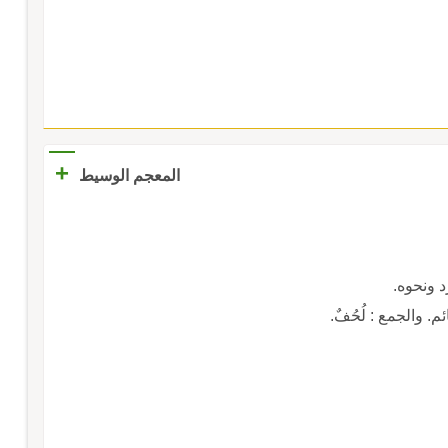
+
المعجم الوسيط
رد ونحوه.
حُفٌ.