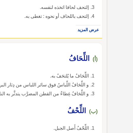
إلتحف لحافا اتخذه لنفسه.
إلتحف باللحاف أو نحوه : تغطى به.
عرض المزيد
اللِّحَافُ
(أ)
اللِّحَافُ ما يُلتحَفُ به.
و اللِّحَافُ اللِّباسُ فوق سائر اللباس من دِثار الب
و اللِّحَافُ غِطاءٌ من القطن المضرَّب يتدثَّر به النائم. والجمع : لُ
اللِّحْفُ
(ب)
اللِّحْفُ أَصل الجبل.