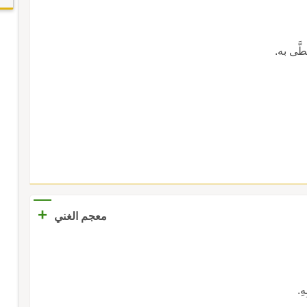
طَّى به.
+
معجم الغني
هِ.