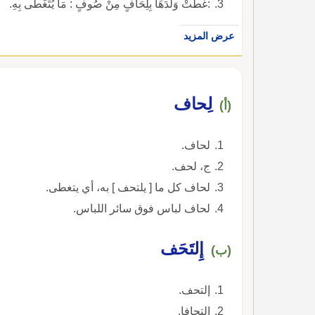
:غَطَّتْ وَلَدَهَا بِلِحَافٍ مِنْ صُوفٍ : مَا يُتَغَطَّى بِهِ.
عرض المزيد
لِحاف
(أ)
لحاف.
ج، لحف.
لحاف كل ما [ يلتحف ] به، أي يتغطى.
لحاف لباس فوق سائر اللباس.
إِلتَحَف
(ب)
إلتحف.
التحافا.