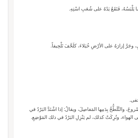
َلْبَسُهُ، فَتَقَعُ يَدُهُ على شُعَبِ اسْتِهِ.
وجَرَّ إزارَهُ على الأرْضِ خُيَلاءَ، كلَحَّفَ تَلْحِيفاً.
حَفى.
روعَ، والتَّلَطُّخُ بِدَمِها المَفاصِلَ، ويقالُ: إذا اشْتَدَّ البَرْدُ في
إلى الهواء، وتُرِكَتْ كذلك، لم يَنْزِلِ البَرْدُ في ذلك المَوْضِعِ.