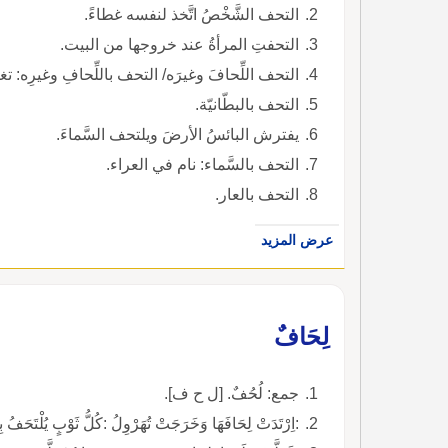
التحف الشَّخْصُ اتَّخذ لنفسه غطاءً.
التحفتِ المرأةُ عند خروجها من البيت.
التحف اللِّحافَ وغيرَه/ التحف باللِّحافِ وغيرِه: تغ
التحف بالبطّانيّة.
يفترش البائسُ الأرضَ ويلتحف السَّماءَ.
التحف بالسَّماء: نام في العراء.
التحف بالعار.
عرض المزيد
لِحَافٌ
جمع: لُحُفٌ. [ل ح ف].
:اِرْتَدَتْ لِحَافَهَا وَخَرَجَتْ تُهَرْوِلُ :كُلُّ ثَوْبٍ يُلْتَحَفُ بِ