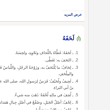
عرض المزيد
لَحَفَهُ
(أ)
ـ لَحَفَهُ: غَطَّاهُ باللِّحافِ ونَحْوِهِ، ولحِسَهُ.
ـ التَحَفَ به: تَغَطَّى.
ـ لِحَافُ: ما يُلْتَحَفُ به، وزَوْجَةُ الرجُلِ، واللِّباسُ فَو
والمِلْحَفِ.
ـ لَحِيفُ ولُحَيْفُ: فَرَسٌ لِرَسولِ الله، صلى الله عليه
بنُ أبي البَراءِ.
ـ لُحِفَ في مالِهِ لُحْفَةً: ذَهَبَ منه شيءٌ.
ـ لِحْفُ: أصْلُ الجَبَلِ، وصُقْعٌ في أصْلِ جِبالِ هَمَذانَ ون
ـ لِحْفُ من الاسْت: شِقُّها.