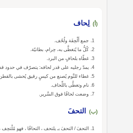
لِحاف
(أ)
جمع أَلْحِفَة ولُحُف.
كُلُّ ما يُتغطَّى به، حِرام، بطانيّة.
غطّاه بلحافٍ من البرد.
يمدّ رجليه على قدر لحافه: يتصرّف في حدود قد
غطاء للنَّوم يُصنع من كيسٍ رقيق يُحشى بالقطن أ
نام وتغطَّى باللِّحاف.
وضعت لحافًا فوق السَّرير.
التحفَ
(ب)
التحفَ / التحفَ بـ يلتحف ، التحافًا ، فهو مُلْتحِف ،