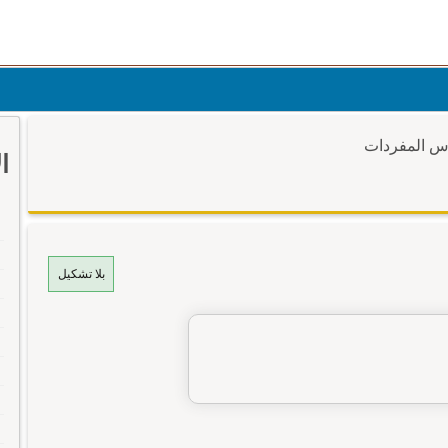
وس المفردات
ا
بلا تشكيل