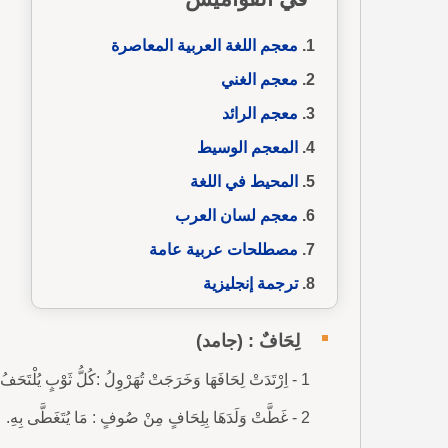
معجم اللغة العربية المعاصرة
معجم الغني
معجم الرائد
المعجم الوسيط
المحيط في اللغة
معجم لسان العرب
مصطلحات عربية عامة
ترجمة إنجليزية
لِحَافٌ : (جامد)
1 - اِرْتَدَتْ لِحَافَهَا وَخَرَجَتْ تُهَرْوِلُ :كُلُّ ثَوْبٍ يُلْتَحَفُ بِهِ.
2 - غَطَّتْ وَلَدَهَا بِلِحَافٍ مِنْ صُوفٍ : مَا يُتَغَطَّى بِهِ.