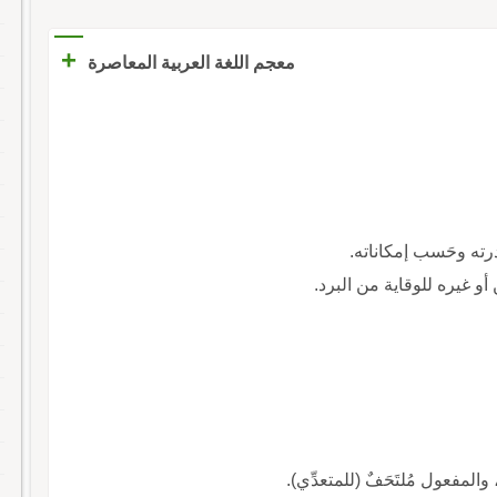
+
معجم اللغة العربية المعاصرة
رته وحَسب إمكاناته.
و غيره للوقاية من البرد.
 والمفعول مُلتَحَفٌ (للمتعدِّي).