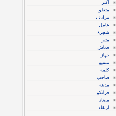
أكثر
متعلق
مرادف
عامل
شجرة
مثير
قماش
جهاز
مسيو
كلمة
صاحب
مدينة
فرانكو
مضاد
ارتقاء