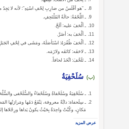
ـ ''هو أفْلَسُ من ضارِبِ لِحْفِ اسْتِهِ'': لأنه لا يَجِدُ ما ي
ـ اللِّحْفَةُ: حالَةُ المُلْتَحِفِ.
ـ ألْحَفَ عليه: ألَحَّ.
ـ ألْحَفَ به: أضَرَّ.
ـ ألْحَفَ ظُفُرَهُ: اسْتَأصَلَهُ، ومَشَى في لِحْفِ الجَبَلِ، 
ـ لاحَفَه: كانَفَه ولازَمَه.
ـ تَلَحَّفَ: اتَّخَذَ لحافاً.
سُلَحْفِيَةُ
(ب)
ـ سُلَحْفِيَةُ وسُلَحْفاةُ وسُلَحْفاءُ والسُّلَحْفى والسُّلْ
ـ سِلَحفاة: دابَّةٌ معروفة، يَنْفَعُ دَمُها ومَرارَتُها المَصْ
مَكانٍ، وكُبَّتْ واحِدَةٌ بِحَيْثُ يكونُ يَداها ورِجْلاها 
عرض المزيد