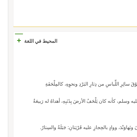
+
المحيط في اللغة
ْقَ سائِرِ اللِّباسِ من دِثارِ البَرْدِ ونحوِهِ، كالمِلْحَفَةِ
 وسلم، كأنه كان يَلْحَفُ الأرضَ بِذَنَبِهِ، أهداهُ له رَبيعَةُ
َهاوَنْدَ، ووادٍ بالحِجازِ عليه قَرْيَتانِ: جَبَلَةُ والسِتارُ.