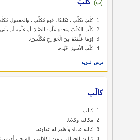
كلَّبَ
(ب)
كلَّبَ يكلِّب ، تكليبًا ، فهو مُكلِّب ، والمفعول مُكلَّ
كلَّب الكَلْبَ ونحوَه علَّمه الصَّيدَ، أو علَّمه أن يأتي
{وَمَا عَلَّمْتُمْ مِنَ الْجَوَارِحِ مُكَلِّبِينَ}.
كلَّب الأسيرَ: قَيَّدَه.
عرض المزيد
كالَب
كالب.
مكالبة وكلابا.
كالبه عاداه وأظهر له عداوته.
كالبت الجمال : رعت [ كلاليب ] الشجر، أي شوك