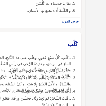
يقال: حديدةٌ ذات كَلْبتَين.
و الكَلْبَةُ أَداة تخلع بها الأَسنان.
عرض المزيد
كَلْب
الماءِ في الوادي، وحَديدَةُ الرَّحى في رأسِ القُطْبِ، وخَ
وطَرَفُ الأَكَمَةِ، والمِسْمارُ في قائِمِ السَّيْفِ، وسَيْرٌ 
ـ كَلْب من الفَرَسِ: الخَطُّ في وَسَطِ ظَهْرِهِ.
والرَّيِّ، وأُطُمٌ، وجَبَلٌ باليَمامَةِ، وحَديدَةٌ في طَرَفِ ا
أكْلِ لَحْمِ الإِنْسانِ، وشِبْهُ جُنونِها المعْتَرِي للإِنْسان
ـ كَلِبَ: أصابَهُ ذلكَ، وغَضِبَ، وسَفِهَ.
ـ كَلِبَ الشَّجَرُ: لم يَجِدْ رِيَّهُ، فَخَشٌنَ وَرَقُهُ، فَعَلِقَ ثَوْبُ مَنْ مَرَّ به.
ـ كَلِبَ الشِّتاءُ: اشْتَدَّ.