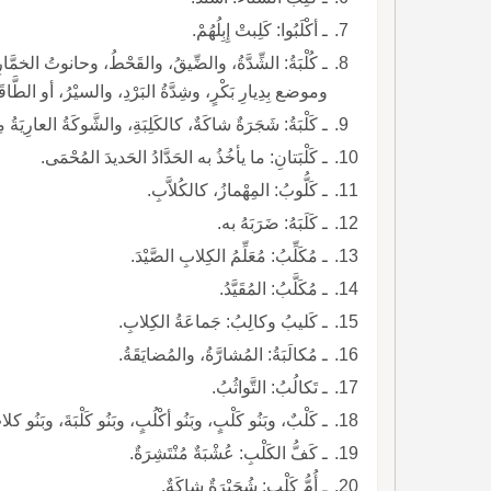
ـ أكْلَبُوا: كَلِبتْ إِبِلُهُمْ.
وموضع بِدِيارِ بَكْرٍ، وشِدَّةُ البَرْدِ، والسيْرُ، أو الطَّاقَةُ
ـ كَلْبَةُ: شَجَرَةٌ شاكَةٌ، كالكَلِبَةِ، والشَّوكَةُ العارِيَ
ـ كَلْبَتانِ: ما يأخُذُ به الحَدَّادُ الحَديدَ المُحْمَى.
ـ كَلُّوبُ: المِهْمازُ، كالكُلاَّبِ.
ـ كَلَبَهُ: ضَرَبَهُ به.
ـ مُكَلِّبُ: مُعَلِّمُ الكِلابِ الصَّيْدَ.
ـ مُكَلَّبُ: المُقَيَّدُ.
ـ كَليبُ وكالِبُ: جَماعَةُ الكِلابِ.
ـ مُكالَبَةُ: المُشارَّةُ، والمُضايَقَةُ.
ـ تَكالُبُ: التَّواثُبُ.
ـ كَلْبٌ، وبَنُو كَلْبٍ، وبَنُو أكْلُبٍ، وبَنُو كَلْبَةَ، وبَنُو كلا
ـ كَفُّ الكَلْبِ: عُشْبَةٌ مُنْتَشِرَةٌ.
ـ أُمُّ كَلْبٍ: شُجَيْرَةٌ شاكَةٌ.