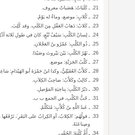
ـ كَلَبَاتُ: هَضَباتٌ معروف.
ـ كُلابٍ: موضع، وماءٌ له يَوْمٌ.
ـ كَلابُ: ذَهابُ العَقْلِ مِنَ الكَلَبِ. وقد كُلِبَ.
ـ لِسانُ الكَلْبِ: سَيْفُ تُبَّعٍ، كانَ في طولِ ثَلاثة أذْرُعٍ
ـ ذُو الكَلْبِ: عَمْرُو بنُ العَجْلانِ.
ـ نَهْرُ الكَلْبِ: بَيْنَ بَيْروتَ وصَيْدَا.
ـ كَلْبُ الجَرَبَّةِ: موضع.
ـ كَلاَّبٌ العُقَيْلِيُّ، وكذا ابنُ حَمْزَةَ أبو الهَيْذامِ: شاعِرانِ.
ـ كالِبُ وكَلاَّبُ: صاحِبُ الكِلاَبِ.
ـ دَيْرُ الكَلْبِ: بِناحِيَةِ المَوْصِلِ.
ـ جُبُّ الكَلْبِ، في الجمع ب ب.
ـ عَبدُ اللَّهِ بنُ كُلاَّبٍ: مُتَكَلِّمٌ.
ـ قولُهُم: 'الكِلابُ، أو الكِرابُ عل
وصِناعَتَهُ.
ـ أُمُّ كَلْبَةَ: الحُمَّى.