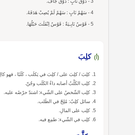
3 - ذَوْقٌ نَابٍ : ذَوْقٌ جَافٌّ.
4 - سَهْمٌ نَابٍ : سَهْمٌ لَمْ يُصِبْ هَدَفَهُ.
5 - قَوْسٌ نَابِـيَةٌ : قَوْسٌ اِنْفَلَتَ حَبْلُهَا.
كلِبَ
(أ)
كلِبَ / كلِبَ على / كلِبَ في يَكلَب ، كَلَبًا ، فهو
كلِب الكَلْبُ أصابه داءُ الكَلَب وجُنّ.
كلِب الشّخصُ على الشّيء: اشتدّ حرْصُه عليه.
سائل كلِبٌ: مُلِحّ في الطَلب.
كلِب على المالِ.
كلِب في الشّيء: طمِع فيه.