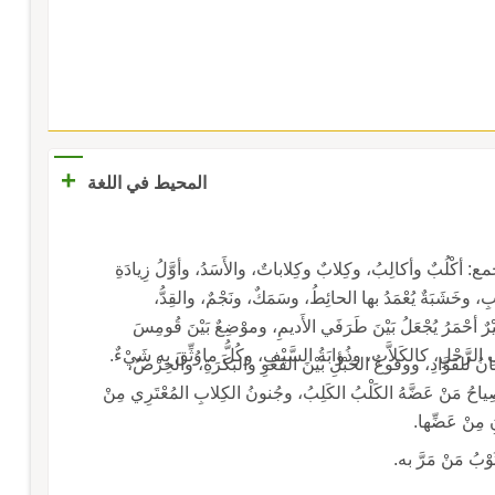
+
المحيط في اللغة
ـ كَلْب: كُلُّ سَبُعٍ عَقورٍ، وغَلَبَ على هذا النَّابحِ، الجمع: أكْلُبٌ وأكالِبُ، وكِلابٌ وكِلاباتٌ، والأَسَدُ، وأوَّلُ زِيادَةِ
شَبَةٌ يُعْمَدُ بها الحائِطُ، وسَمَكٌ، ونَجْمٌ، والقِدُّ،
أحْمَرُ يُجْعَلُ بَيْنَ طَرَفَي الأَديمِ، وموْضِعٌ بَيْنَ قُومِسَ
لرَّحْلِ، كالكَلاَّبِ، وذُؤابَةُ السَّيْفِ، وكُلُّ ماوُثِّقَ بِه شَيْءٌ.
ـ كَلَبُ: العَطَشُ، والقِيادَةُ، كالمَكْلَبَةِ، ومنه: الكَلْتَبَانُ للقَوَّادِ، ووقوعُ الحَبْلِ بَيْنَ القَعْوِ والبَكَرَةِ، والحِرْصُ،
والشِّدَّةُ، والأَكْلُ الكَثيرُ بِلا شِبَعٍ، وأنْفُ الشِّتاءِ، وصِياحُ مَنْ عَضَّهُ الكَلْبُ الكَلِبُ، وجُنونُ الكِلابِ المُعْتَرِي مِنْ
ِ مِنْ عَضِّها.