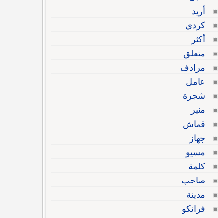
أريد
كردي
أكثر
متعلق
مرادف
عامل
شجرة
مثير
قماش
جهاز
مسيو
كلمة
صاحب
مدينة
فرانكو