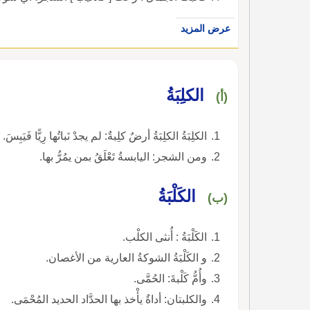
عرض المزيد
الكلِبَةُ
(أ)
الكلِبَةُ الكلِبَةُ أرضٌ كلِبةٌ: لم يجدْ نَباتُها رِيًّا فَيَبِسَ.
ومن الشجر: اليابسةُ تَعْلَقُ بمن يمُرُّ بها.
الكَلْبَةُ
(ب)
الكَلْبَةُ : أُنثى الكلْب.
و الكَلْبَةُ الشوكةُ العارية من الأغصان.
وأُمُّ كَلْبةَ: الحُمَّى.
والكلبتان: أداةٌ يأْخذ بها الحدَّاد الحديد المُحْمَى.