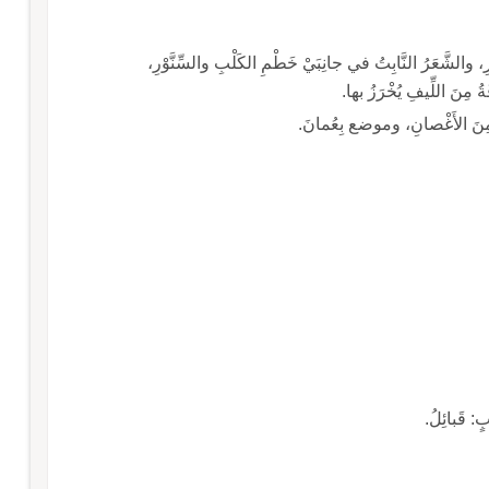
ـ كُلْبَةُ: الشِّدَّةُ، والضِّيقُ، والقَحْطُ، وحانوتُ الخمَّارِ، والشَّعَرُ النَّابِتُ في جانِبَيْ خَطْمِ الكَلْبِ والسِّنَّوْرِ،
 مِنَ اللِّيفِ يُخْرَزُ بها.
ةُ مِنَ الأَغْصانِ، وموضع بِعُمانَ.
بٍ: قَبائِلُ.