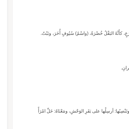
، كأَنَّهُ البَقْلُ خُضْرَةً، (واسْمُ) سُيُوفٍ أُخَرَ، ونَبْتٌ.
ى البَقَرِ'، تَرْفَعُها وتَنْصِبُها: أرسِلْها على بَقَرِ الوَحْشِ، ومَعْنَاهُ: خَلِّ امْرَأً