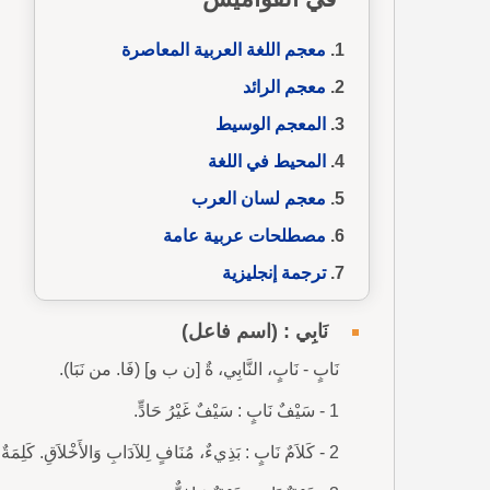
معجم اللغة العربية المعاصرة
معجم الرائد
المعجم الوسيط
المحيط في اللغة
معجم لسان العرب
مصطلحات عربية عامة
ترجمة إنجليزية
نَابِي : (اسم فاعل)
نَابٍ - نَابٍ، النَّابِي، ةٌ [ن ب و] (فَا. من نَبَا).
1 - سَيْفٌ نَابٍ : سَيْفٌ غَيْرُ حَادٍّ.
2 - كَلاَمٌ نَابٍ : بَذِيءٌ، مُنَافٍ لِلآدَابِ وَالأَخْلاَقِ. كَلِمَةٌ نَابِيَةٌ.