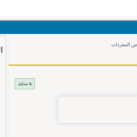
وس المفردات
ا
بلا تشكيل