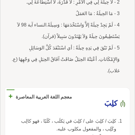
2 - لاَ حِيلَةَ لِي فِي الأمْرِ : لاَ قُدْرَةَ، لاَ اسْتِطَاعَةَ لِي.
3 - مَا الحِيلَةُ : مَا العَمَلُ
4 - لَمْ يَجِدْ حِيلَةً إلاَّ وَاسْتَخْدَمَهَا : وَسِيلَةً.النساء آية 98 لاَ
يَسْتَطِيعُونَ حِيلَةً وَلاَ يَهْتَدُونَ سَبِيلاً (قرآن).
5 - لَمْ تَبْقَ فِي يَدِهِ حِيلَةٌ : أي اسْتَنْفَدَ كُلَّ الوَسَائِلِ
وَالإِمْكَاناتِ. أعْيَتْهُ الحِيَلُ ضَاقَتْ آفَاقُ الحِيَلِ فِي وَجْهِهَا (ع.
غلاب).
+
معجم اللغة العربية المعاصرة
كلِبَ
(أ)
كلِبَ / كلِبَ على / كلِبَ في يَكلَب ، كَلَبًا ، فهو كالِب
وكَلِب ، والمفعول مكلوب عليه.