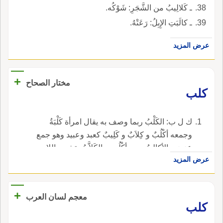
ـ كَلالِيبُ من الشَّجَرِ: شَوْكُه.
ـ كالَبَتِ الإِبِلُ: رَعَتْهُ.
عرض المزيد
+
مختار الصحاح
كلب
ك ل ب: الكَلْبُ ربما وصف به يقال امرأة كَلْبَةُ
وجمعه أكْلُبٌ و كِلاَبٌ و كَلِيبٌ كعبد وعبيد وهو جمع
عزيز و الأكالِبُ جمع أكْلُبِ و الكَلاَّبُ بتشديد اللام
عرض المزيد
صاحب الكلاب و المُكَلِبُ بتشديد اللام وكسرها
معلم كلاب الصيد ورجل كالِبٌ أي ذو كلاب كتامر
ولابن و المُكَالَبةُ و التَّكَالُبُ المشارة وهم يَتَكَالَبُون
+
معجم لسان العرب
على كذا أي يتواثبون عليه.
كلب