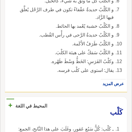
و الكَلْبُ كلُّ ما وثِّق به شيءٌ، كالحبْل.
و الكَلْبُ حديدةٌ عقْفاءُ تكون في طرف الرَّحْل يُعلَّق
فيها الزَّاد.
و الكَلْبُ خشبة يُعْمد بها الحائط.
و الكَلْبُ حديدةُ الرَّحى في رأْس القُطب.
و الكَلْبُ طَرَفُ الأَكَمة.
و الكَلْبُ سَمَكٌ على هيئة الكلْبَ.
وكلْبُ الفَرَسِ: الخَطُّ وَسْطَ ظَهْره.
يقال: استوى على كلْب فرسه.
عرض المزيد
+
المحيط في اللغة
كَلْب
ـ كَلْب: كُلُّ سَبُعٍ عَقورٍ، وغَلَبَ على هذا النَّابحِ، الجمع: