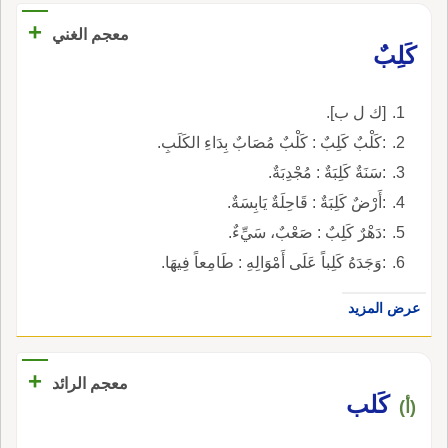
+
معجم الغني
كَلِبٌ
[ك ل ب].
:كَلْبٌ كَلِبٌ : كَلْبٌ مُصَابٌ بِدَاءِ الكَلَبِ.
:سَنَةٌ كَلِبَةٌ : مُجْدِبَةٌ.
:أَرْضٌ كَلِبَةٌ : قَاحِلَةٌ يَابِسَةٌ.
:دَهْرٌ كَلِبٌ : صَعْبٌ، سَيِّءٌ.
:وَجَدَهُ كَلِباً عَلَى أَمْوَالِهِ : طَامِعاً فِيهَا.
عرض المزيد
+
معجم الرائد
كَلب
(أ)