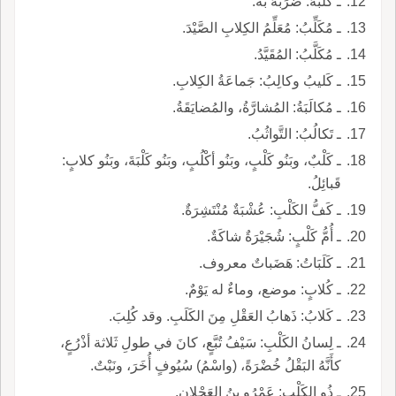
ـ كَلَبَهُ: ضَرَبَهُ به.
ـ مُكَلِّبُ: مُعَلِّمُ الكِلابِ الصَّيْدَ.
ـ مُكَلَّبُ: المُقَيَّدُ.
ـ كَليبُ وكالِبُ: جَماعَةُ الكِلابِ.
ـ مُكالَبَةُ: المُشارَّةُ، والمُضايَقَةُ.
ـ تَكالُبُ: التَّواثُبُ.
ـ كَلْبٌ، وبَنُو كَلْبٍ، وبَنُو أكْلُبٍ، وبَنُو كَلْبَةَ، وبَنُو كلابٍ:
قَبائِلُ.
ـ كَفُّ الكَلْبِ: عُشْبَةٌ مُنْتَشِرَةٌ.
ـ أُمُّ كَلْبٍ: شُجَيْرَةٌ شاكَةٌ.
ـ كَلَبَاتُ: هَضَباتٌ معروف.
ـ كُلابٍ: موضع، وماءٌ له يَوْمٌ.
ـ كَلابُ: ذَهابُ العَقْلِ مِنَ الكَلَبِ. وقد كُلِبَ.
ـ لِسانُ الكَلْبِ: سَيْفُ تُبَّعٍ، كانَ في طولِ ثَلاثة أذْرُعٍ،
كأَنَّهُ البَقْلُ خُضْرَةً، (واسْمُ) سُيُوفٍ أُخَرَ، ونَبْتٌ.
ـ ذُو الكَلْبِ: عَمْرُو بنُ العَجْلانِ.