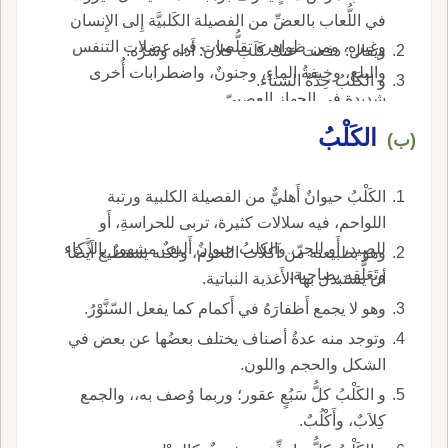
في اللُّعاب بالعضِّ من الفصيلة الكَلبيَّة إِلى الإِنسان
وغيره، ومن ظواهره تقلُّصات في عضلات التنفس
ويقال: دفعت عنك كَلَبَ فلان: أَذاه وشرَّه.
والبلع، وخِيفةُ الماءِ، وجنونٌ، واضطرابات أُخرى
و الكَلَبُ حِدَّةُ الشتاء.
شديدة في الجهاز العصبيّ.
الكَلْبُ
(ب)
الكَلْبُ حيوانٌ أَهليٌّ من الفصيلة الكلبية ورتبة
اللواحم، فيه سلالات كثيرة، تربى للحراسةِ، أَو
للصيد، أَو للجرّ، والكلبُ حيوانٌ أَليفٌ مشهورٌ بالذَّكاء
وهو بطبيعته من آكلات اللحوم، ولكنه يستطيع أَيضًا
وتَعَلُّقِهِ بصاحبة.
أن يستبدل بها الأَغذية النباتية.
وهو لا يجمع أَظفارَهُ في أَكمام كما يفعل السّنَّوْرُ.
وتوجد منه عدةُ أصناف يختلف بعضُها عن بعض في
الشكل والحجم واللون.
و الكَلْبُ كلُّ سَبُعٍ عقور؛ وربما وُصف به،، والجمع
كِلاَبٌ، وأَكْلُبٌ.