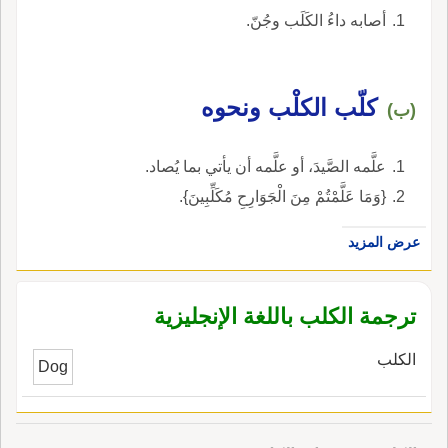
أصابه داءُ الكَلَب وجُنّ.
كلّب الكلْب ونحوه
(ب)
علَّمه الصَّيدَ، أو علَّمه أن يأتي بما يُصاد.
{وَمَا عَلَّمْتُمْ مِنَ الْجَوَارِحِ مُكَلِّبِينَ}.
عرض المزيد
ترجمة الكلب باللغة الإنجليزية
الكلب
Dog