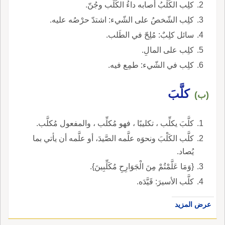
كلِب الكَلْبُ أصابه داءُ الكَلَب وجُنّ.
كلِب الشّخصُ على الشّيء: اشتدّ حرْصُه عليه.
سائل كلِبٌ: مُلِحّ في الطَلب.
كلِب على المالِ.
كلِب في الشّيء: طمِع فيه.
كلَّبَ
(ب)
كلَّبَ يكلِّب ، تكليبًا ، فهو مُكلِّب ، والمفعول مُكلَّب.
كلَّب الكَلْبَ ونحوَه علَّمه الصَّيدَ، أو علَّمه أن يأتي بما
يُصاد.
{وَمَا عَلَّمْتُمْ مِنَ الْجَوَارِحِ مُكَلِّبِينَ}.
كلَّب الأسيرَ: قَيَّدَه.
عرض المزيد