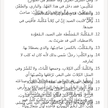
مُكَلِّبِـين؛ فقد دخَل في هذا: الفَهْدُ، والبازي، والصَّقْرُ،
والشاهينُ، وجميعُ أَنواعِ الجَوارح والكَلاَّبُ: صاحبُ
والـمُكَلِّبُ: الذي يُعَلِّم الكِلابَ أَخْذ الصيدِ.
الكِلاب.
وفي حديث الصيد: إِنَّ لي كِلاباً مُكَلَّبةً، فأَفْتِني في
صَيدها.
الـمُكَلَّبةُ: الـمُسَلَّطة على الصيد، الـمُعَوَّدة
بالاصطياد، التي قد ضَرِيَتْ به.
والـمُكَلِّبُ، بالكسر: صاحِـبُها، والذي يصطادُ بها.
وذو الكَلْبِ: رجلٌ؛ سُمي بذلك لأَنه كان له كلب لا
يُفارقه.
والكَلْبةُ: أُنْثى الكِلابِ، وجمعها كَلْباتٌ، ولا تُكَسَّرُ وفي
المثل: الكِلابُ على البقر، تَرْفَعُها وتَنْصِـبُها أَي
أَرسِلْها على بَقَر الوَحْش؛ ومعناه: خَلِّ امْرَأً وصِناعَتَه
والكَلَبُ: صِـياحُ الذي قد عَضَّه الكَلْبُ الكَلِبُ.
وأُمُّ كَلْبةَ: الـحُمَّى، أُضِـيفَتْ إِلى أُنثى الكِلابِ وأَرض
قال: وقال الـمُفَضَّل أَصْلُ هذا أَنَّ داءً يقع على
مَكْلَبة: كثيرةُ الكِلابِ وكَلِبَ الكَلْبُ، واسْتَكْلَبَ:
الزرع، فلا يَنْحَلُّ حتى تَطْلُع عليه الشمسُ، فيَذُوبَ،
ضَرِيَ، وتَعَوَّدَ أَكْلَ الناس وكَلِبَ الكَلْبُ كَلَباً، فهو
فإِن أَكَلَ منه المالُ قبل ذلك مات.
قال: ومنه ما رُوي عن النبي، صلى اللّه علي وسلم،
كَلِبٌ: أَكَلَ لَـحْمَ الإِنسان، فأَخذه لذل سُعارٌ وداءٌ