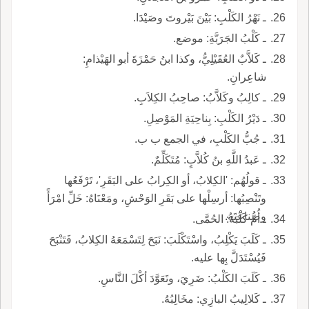
ـ نَهْرُ الكَلْبِ: بَيْنَ بَيْروتَ وصَيْدَا.
ـ كَلْبُ الجَرَبَّةِ: موضع.
ـ كَلاَّبٌ العُقَيْلِيُّ، وكذا ابنُ حَمْزَةَ أبو الهَيْذامِ:
شاعِرانِ.
ـ كالِبُ وكَلاَّبُ: صاحِبُ الكِلاَبِ.
ـ دَيْرُ الكَلْبِ: بِناحِيَةِ المَوْصِلِ.
ـ جُبُّ الكَلْبِ، في الجمع ب ب.
ـ عَبدُ اللَّهِ بنُ كُلاَّبٍ: مُتَكَلِّمٌ.
ـ قولُهُم: 'الكِلابُ، أو الكِرابُ على البَقَرِ'، تَرْفَعُها
وتَنْصِبُها: أرسِلْها على بَقَرِ الوَحْشِ، ومَعْنَاهُ: خَلِّ امْرَأً
وصِناعَتَهُ.
ـ أُمُّ كَلْبَةَ: الحُمَّى.
ـ كَلَبَ يَكْلِبُ، واسْتَكْلَبَ: نَبَحَ لِتَسْمَعَهُ الكِلابُ، فَتَنْبَحَ
فَيُسْتَدَلَّ بِها عليه.
ـ كَلَبَ الكَلْبُ: ضَرِيَ، وتَعَوَّدَ أكْلَ النَّاسِ.
ـ كَلالِيبُ البازِي: مخَالِبُهُ.