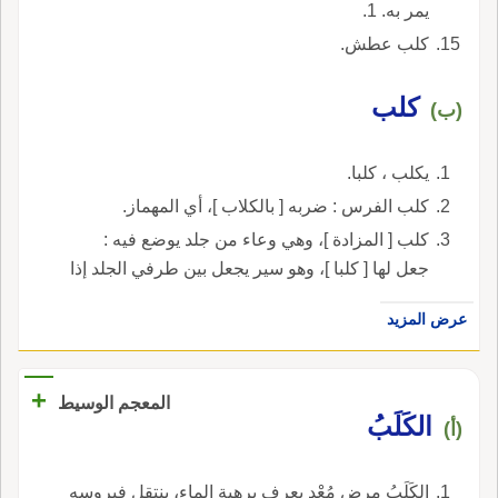
يمر به. 1.
كلب عطش.
كلب
(ب)
يكلب ، كلبا.
كلب الفرس : ضربه [ بالكلاب ]، أي المهماز.
كلب [ المزادة ]، وهي وعاء من جلد يوضع فيه :
جعل لها [ كلبا ]، وهو سير يجعل بين طرفي الجلد إذا
خرز.
عرض المزيد
+
المعجم الوسيط
الكَلَبُ
(أ)
الكَلَبُ مرض مُعْدٍ يعرف برهبة الماء، ينتقل فيروسه