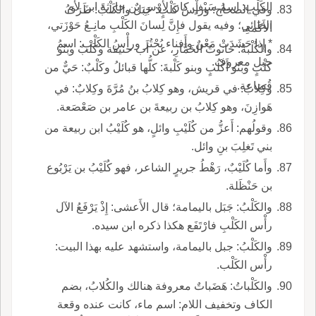
الكَلْبِ: اسمُ سَيْفٍ كان لأَوْسِ بن حارثةَ ابنَ لأْم
وفي الصحاح: ورأْسُ كَلْبٍ: جَبَلٌ والكَلْبُ: طَرَفُ
الطائي؛ وفيه يقول فإِنَّ لِسانَ الكَلْبِ مانِـعُ حَوْزَتي،
الأَكَمةِ.
* إِذا حَشَدَتْ مَعْنٌ وأَفناء بُحْتُر ورأْسُ الكَلْبِ: اسمُ
والكُلْبةُ: حانوتُ الخَمَّارِ، عن أَب حنيفة وكَلْبٌ وبنُو
جبل معروف.
كَلْبٍ وبنُو أَكْلُبٍ وبنو كَلْبةَ: كلُّها قبائلُ وكَلْبٌ: حَيٌّ من
قُضاعة.
وكِلابٌ: في قريش، وهو كِلابُ بنُ مُرَّةَ وكِلابٌ: في
هَوازِنَ، وهو كِلابُ بن ربيعةَ بن عامر بن صَعْصَعة.
وقولُهم: أَعزُّ من كُلَيْبِ وائلٍ، هو كُلَيْبُ ابن ربيعة من
بني تَغلِبَ بنِ وائل.
وأَما كُلَيْبٌ، رَهْطُ جريرٍ الشاعر، فهو كُلَيْبُ بن يَرْبُوع
بن حَنْظَلة.
والكَلْبُ: جَبَل باليمامة؛ قال الأَعشى: إِذْ يَرْفَعُ الآل
رأْس الكَلْبِ فارْتَفَع هكذا ذكره ابن سيده.
والكَلْبُ: جبل باليمامة، واستشهد عليه بهذا البيت:
رأْس الكَلْب.
والكَلْباتُ: هَضَباتٌ معروفة هنالك والكُلابُ، بضم
الكاف وتخفيف اللام: اسم ماء، كانت عنده وقعة