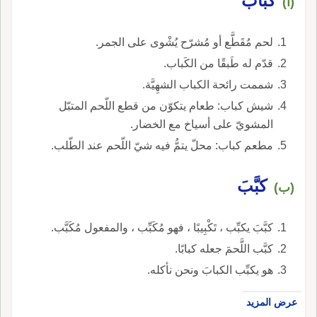
كباب
(أ)
لحم مُقَطَّع أو مُشرّح يُشْوى على الجمر.
قدّم له طَبقًا من الكَباب.
شممت رائحة الكباب الشهِيَّة.
شيش كباب: طعام يتكوّن من قطع اللّحم المتبّل
المشويّ على أسياخ مع الخضار.
مطعم كباب: محلّ يتمُّ فيه شيّ اللّحم عند الطّلب.
كبَّبَ
(ب)
كبَّبَ يكبِّب ، تَكْبِيبًا ، فهو مُكَبِّب ، والمفعول مُكَبَّب.
كبَّب اللَّحمَ جعله كبابًا.
هو يكبِّب الكبابَ ونحن نأكله.
عرض المزيد