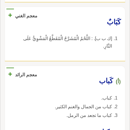
+
معجم الغني
كَبَابٌ
[ك ب ب]. : اللَّحْمُ الْمُشَرَّحُ الْمُقَطَّعُ الْمَشْوِيُّ عَلَى
النَّارِ.
+
معجم الرائد
كَباب
(أ)
كباب.
كباب من الجمال والغنم الكثير.
كباب ما تجعد من الرمل.