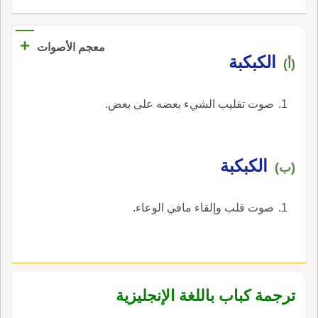
ويقال للجارية السمينة (1 (1 قوله [ ويقال للجارية
يَهْجُوهم قُبَيِّلَةٌ من قَيْسِ كُبَّةَ ساقَها، * إِلى أَهْلِ نَجْدٍ،
السمينة إلخ ] مثله في التهذيب.
لُؤْمُها وافْتِقارُه وفي النوادر: كَمْهَلْتُ المالَ كَمْهَلةً،
+
معجم الأصوات
وحَبْكَرْتُه حَبْكَرةً، ودَبْكَلْتُه دَبْكَلَةً، وحَبْحَبْتُه حَبْحَبةً،
الكبكبة
(أ)
وزَمْزَمْتُه زَمْزَمَةً، وصَرْصَرْتُه صَرْصَرةً، وكَرْكَرْتُه إِذا
جمعته، ورَدَدْتَ أَطْرافَ ما انْتَشرَ منه؛ وكذلك
صوت تقليب الشيء بعضه على بعض.
كَبْكَبْتُه.
الكبكبة
(ب)
صوت قلب وإلقاء مافي الوعاء.
ترجمة كباب باللغة الإنجليزية