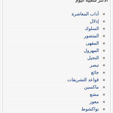
الاكثر شعبية اليوم
آداب المعاشرة
إذلال
السلوك
المتضور
المقهى
المهزول
النحيل
تبصر
جائع
قواعد التشريفات
ماكسين
مشع
معوز
نواكشوط