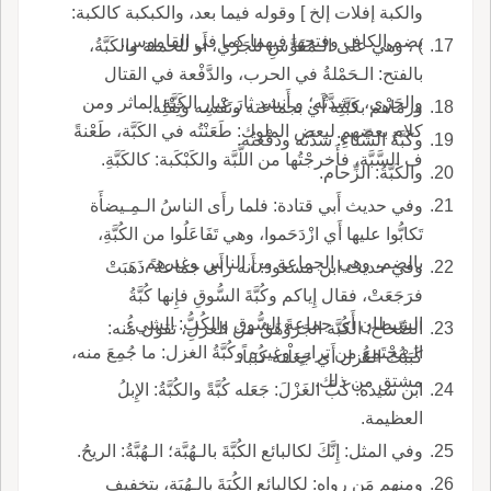
والكبة إفلات إلخ ] وقوله فيما بعد، والكبكبة كالكبة:
بضم الكاف وفتحها فيهما كما في القاموس.
) ، وهي على الـمُقَوَّسِ للجَرْي، أَو للحملة والكَبَّةُ،
بالفتح: الـحَمْلةُ في الحرب، والدَّفْعة في القتال
والجَرْي، وشدَّتُه؛ و أَنشد ثارَ غبار الكَبَّة الماثر ومن
ورماهم بكَبَّتِه أَي بجماعته ونَفْسِه وثِقْلِه.
كلام بعضهم لبعضِ الملوك: طَعَنْتُه في الكَبَّة، طَعْنةً
وكَبَّةُ الشِّتاءِ: شدَّته ودَفْعَتُه.
ف السَّبَّة، فأَخرجْتُها من اللَّبَّة والكَبْكَبة: كالكَبَّةِ.
والكَبَّةُ: الزِّحام.
وفي حديث أَبي قتادة: فلما رأَى الناسُ الـمِـيضأَة
تَكابُّوا عليها أَي ازْدَحَموا، وهي تَفَاعَلُوا من الكُبَّةِ،
بالضم، وهي الجماعة من الناس وغيرهم.
وفي حديث ابن مسعود: أَنه رأَى جماعة ً ذَهَبَتْ
فرَجَعَتْ، فقال إِياكم وكُبَّةَ السُّوقِ فإِنها كُبَّةُ
الشيطان أَي جماعةَ السُّوق والكُبُّ: الشيءُ
الصِّحاح: الكُبَّة الجَرَوْهَقُ من الغزلِ، تقول منه:
الـمُجْتَمِعُ من ترابٍ وغيره وكُبَّةُ الغزل: ما جُمِعَ منه،
كَبَبْتُ الغَزل أَي جَعَلْته كُبَباً.
مشتق من ذلك.
ابن سيده: كَبَّ الغَزْلَ: جَعَله كُبَّةً والكُبَّةُ: الإِبلُ
العظيمة.
وفي المثل: إِنَّكَ لكالبائع الكُبَّةَ بالـهُبَّة؛ الـهُبَّةُ: الريحُ.
ومنهم مَن رواه: لكالبائع الكُبَةَ بالـهُبَة، بتخفيف