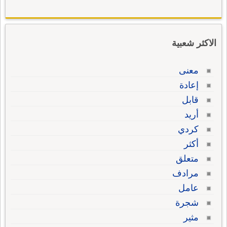
الاكثر شعبية
معنى
إعادة
قابل
أريد
كردي
أكثر
متعلق
مرادف
عامل
شجرة
مثير