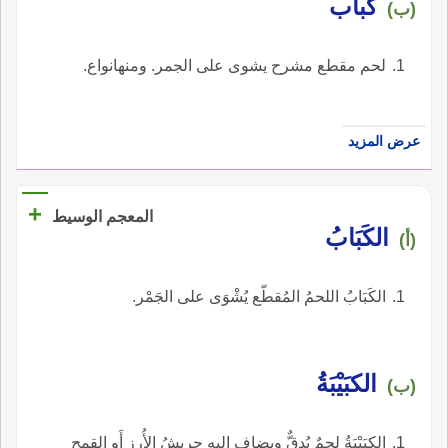
كباب
(ب)
لحم مقطع مشرح يشوى على الجمر. ومنهانواع.
عرض المزيد
+
المعجم الوسيط
الكَبَابُ
(أ)
الكَبَابُ اللحمُ المُقطّع يُشْوَى على الجَمْر.
الكبَيْبَةُ
(ب)
الكبَيْبَةُ لحمٌ يُدقٌّ ويضاف إِليه جريشُ الأُرز أَو القمح