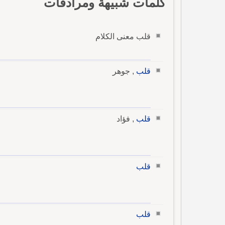
كلمات شبيهة ومرادفات
قلب معنى الكلام
قلب
, جوهر
قلب
, فؤاد
قلب
قلب