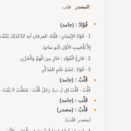
المصدر
قلب
فُؤَادٌ : (جامد)
1 - فُؤَادُ الإِنْسَانِ
إِلاَّ لِلْحَبِيبِ الأَوَّل (أبو تمام).
2 - فَارِغُ الْفُؤَادِ : خَالٍ مِنَ الْهَمِّ وَالْحُزْنِ.
3 - فُؤَادٌ : اِسْمُ عَلَمٍ للمُذَكَّرِ.
قُلَّبٌ : (جامد)
قُلَّبٌ - قُلَّبٌ [ق ل ب]. رَجُلٌ قُلَّبٌ : مُتَقَلِّبٌ لاَ يَثْبُتُ
قَلْب : (جامد)
قَلْبٌ : (مصدر)
(مصدر: قَلَبَ).
1 - (تش) : عُضْوٌ عَضَلِيٌّ يَنْبِضُ فِي الْجَانِبِ الأَيْسَرِ مِنَ الصَّدْرِ، يُنَظِّمُ الْحَرَكَةَ الدَّمَوِيَّةَ إِلَى أَطْرَافِ الْجِسْمِ، الفُؤَادُ.