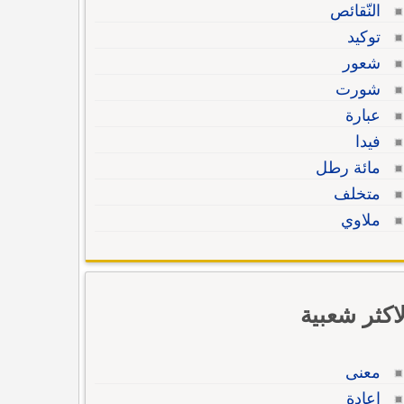
النّقائص
توكيد
شعور
شورت
عبارة
فيدا
مائة رطل
متخلف
ملاوي
لاكثر شعبية
معنى
إعادة