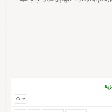
زية
Core