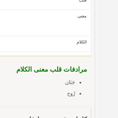
قلب
معنى
الكلام
مرادفات قلب معنى الكلام
جَنَان
رُوح