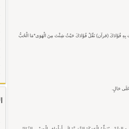
 : قَلْبُهُ. الفرقان آية 32كَذَلِكَ لِنُثَبِّتَ بِهِ فُؤَادَكَ (قرآن) نَقِّلْ فُؤَادَكَ حَيْثُ شِئْتَ مِنَ الْهَوَى*مَا الْحُبُّ
 عَلَى حَالٍ.
ا