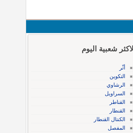
لاكثر شعبية اليوم
أثّر
التكوين
الرشاوي
السراويل
القناطر
القنطار
الكنتال القنطار
المفصل