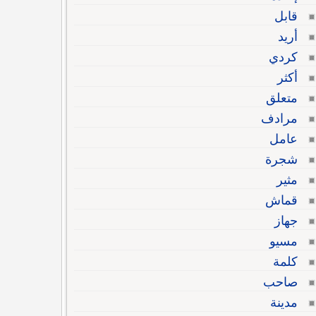
قابل
أريد
كردي
أكثر
متعلق
مرادف
عامل
شجرة
مثير
قماش
جهاز
مسيو
كلمة
صاحب
مدينة