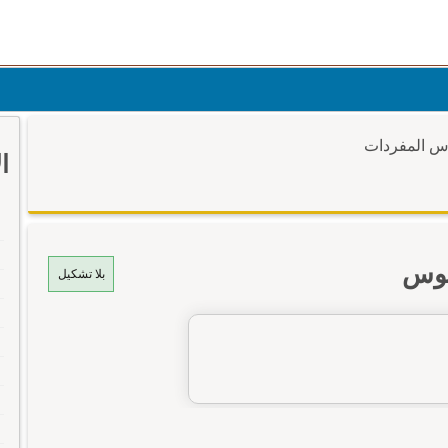
وس المفردات
ا
موس
بلا تشكيل