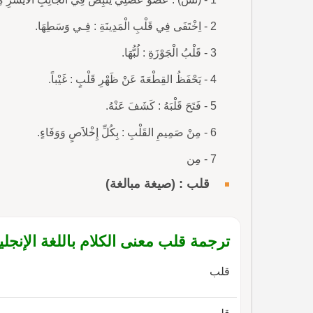
2 - اِخْتَفَى فِي قَلْبِ الْمَدِينَةِ : فِـي وَسَطِهَا.
3 - قَلْبُ الْجَوْزَةِ : لُبُّهَا.
4 - يَحْفَظُ القِطْعَةَ عَنْ ظَهْرِ قَلْبٍ : غَيْباً.
5 - فَتَحَ قَلْبَهُ : كَشَفَ عَنْهُ.
6 - مِنْ صَمِيمِ القَلْبِ : بِكُلِّ إِخْلاَصٍ وَوَفَاءٍ.
7 - مِن
قلب : (صيغة مبالغة)
ترجمة قلب معنى الكلام باللغة الإنجلي
قلب