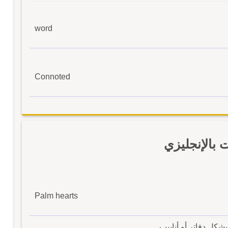
word
Connoted
بالإنجليزي
Palm hearts
شكل دفاتر أو أنابيب