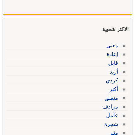
الاكثر شعبية
معنى
إعادة
قابل
أريد
كردي
أكثر
متعلق
مرادف
عامل
شجرة
مثير