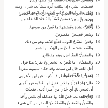
والقاصّ: الذي يأْت بالقِصّة من فَصِّها ويقال:
قَصَصْت الشيء إِذا تتبّعْت أَثره شيئاً بعد شيء؛ ومنه
قول تعالى: وقالت لأُخْته قُصّيه؛ أَي اتّبِعي أَثَرَه،
وقُصَّة المرأَة: ناصيتها، والجمع من ذل كله قُصَصٌ
ويجوز بالسين: قسَسْ قَسّاً والقُصّةُ: الخُصْلة من
وقِصاصٌ.
الشعر.
وقَصُّ الشاة وقَصَصُها: ما قُصَّ من صوفها.
وشعر قَصِيصٌ: مقصوصٌ.
وقَصَّ النسّاجُ الثوبَ: قطَع هُدْبَه، وهو من ذلك
والقُصاصَة: ما قُصَّ من الهُدْب والشعر.
والمِقَصُّ: المِقْراض، وهم مِقَصَّانِ.
والمِقَصَّان: ما يَقُصّ به الشعر ولا يفرد؛ هذا قول
أَهل اللغة قال ابن سيده: وقد حكاه سيبويه مفرداً
في باب ما يُعْتَمل به.
وقصَّ يقُصُّه: قطَعَ أَطراف أُذُنيه؛ عن ابن الأَعرابي.
قال: وُلدَ لِمَرْأَة مِقْلاتٍ فقيل لها: قُصِّيه فهو أَحْرى
أَن يَعِيشَ لكِ أَي خُذي من أَطرا أُذنيه، ففعلَتْ
فعاش.
وفي الحديث: قَصَّ اللّهُ بها خطاياه أَي نقَص وأَخَذ
والقَصُّ والقَصَصُ والقَصْقَصُ: الصدر من كل شيء،