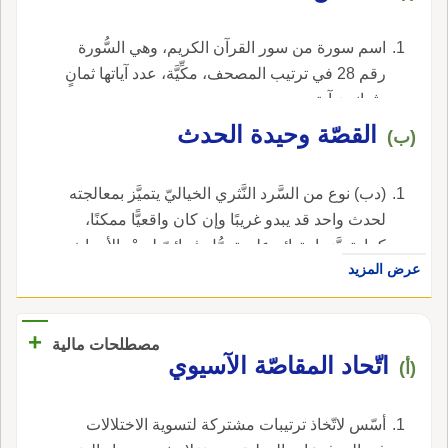
اسم سورة من سور القرآن الكريم، وهي السُّورة
رقم 28 في ترتيب المصحف، مكِّيَّة، عدد آياتها ثمانٍ
وثمانون آية.
القصّة وحيدة الحدث
(ب)
(دب) نوع من السَّرد النَّثري الخياليّ يتميَّز بمعالجته
لحدث واحد قد يبدو غريبًا وإن كان واقعيًّا ممكنًا،
كما يتميَّز باحتوائه على تحوُّل فجائيّ لسيْر الأحداث
عرض المزيد
قبل نهاية القصة.
+
مصطلحات مالية
اتّحاد المقاصّة الآسيوي
(أ)
أسّس لاتّخاذ ترتيبات مشتركة لتسوية الاختلالات