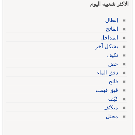
الاكثر شعبية اليوم
إبطال
الفاتح
المداخل
بشكل آخر
تكيف
خض
دفق الماء
فاتح
قبق قبقب
كيّف
متكيّف
محتل