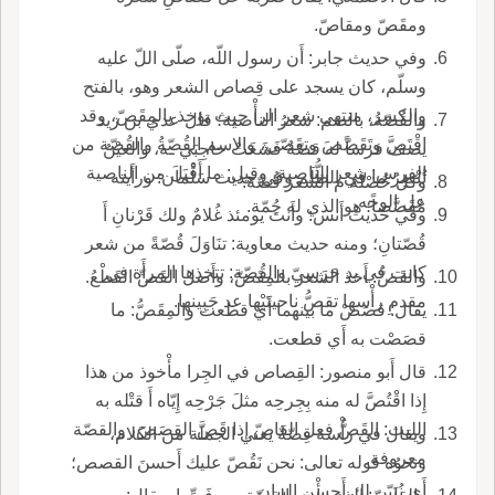
ومقَصّ ومقاصّ.
وفي حديث جابر: أَن رسول اللّه، صلّى اللّ عليه
وسلّم، كان يسجد على قِصاص الشعر وهو، بالفتح
والكسر، منتهى شعر الرأْ حيث يؤخذ بالمِقَصّ، وقد
والقُصّةُ، بالضم: شعرُ الناصية؛ قال عدي بن زيد
اقْتَصَّ وتَقَصّصَ وتقَصّى، والاسم القُصّةُ والقُصّة من
يصف فرساً له قصّةٌ فَشَغَتْ حاجِبَي ـه، والعيْنُ
الفرس: شعر الناصية، وقيل: ما أَقْبَلَ من الناصية
تُبْصِرُ ما في الظُّلَم وفي حديث سَلْمان: ورأَيته
وكل خُصْلة م الشعر قُصّة.
عل الوجه.
مُقَصَّصاً؛ هو الذي له جُمّة.
وفي حديث أَنس: وأَنتَ يومئذ غُلامٌ ولك قَرْنانِ أَ
قُصّتانِ؛ ومنه حديث معاوية: تنَاوَلَ قُصّةً من شعر
كانت في يد حَرَسِيّ والقُصّة: تتخذها المرأَة في
والقَصُّ: أَخذ الشعر بالمِقَصّ، وأَصل القَصِّ القَطْعُ.
مقدمِ رأْسها تقصُّ ناحيتَيْها عد جَبِينها.
يقال: قصَصْ ما بينهما أَي قطعت والمِقَصُّ: ما
قصَصْت به أَي قطعت.
قال أَبو منصور: القِصاص في الجِرا مأْخوذ من هذا
إِذا اقْتُصَّ له منه بِجِرحِه مثلَ جَرْحِه إِيّاه أَ قتْله به
الليث: القَصُّ فعل القاصّ إِذا قَصَّ القِصَصَ، والقصّة
ويقال في رأْسه قِصّةٌ يعني الجملة من الكلام،
معروفة.
ونحوُه قوله تعالى: نحن نَقُصّ عليك أَحسنَ القصص؛
أَي نُبَيّن لك أَحسن البيان.