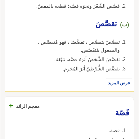
قَصَّص الشَّعْرَ ونحوَه قصَّه؛ قطعه بالمقصّ.
تقصَّصَ
(ب)
تقصَّصَ يتقصَّص ، تقصُّصًا ، فهو مُتقصِّص ،
والمفعول مُتَقَصَّص.
تقصَّصَ الشَّخصُ أثرَهُ قصَّه، تتبَّعَهُ.
تقصَّص الشُّرْطِيّ أثرَ المُجْرِم.
عرض المزيد
+
معجم الرائد
قَصّة
قصة.