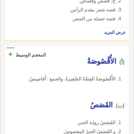
ج، قصص وقصاص.
قصة شعر مقدم الرأس.
قصة خصلة من الشعر.
عرض المزيد
+
المعجم الوسيط
الأُقْصُوصَةُ
(أ)
الأُقْصُوصَةُ القِصَّةُ الصَّغِيرَةُ. والجمع : أَقاصِيصُ.
القَصَصُ
(ب)
القَصَصُ رواية الخبر.
و القَصَصُ الخبرُ المقصوصُ.