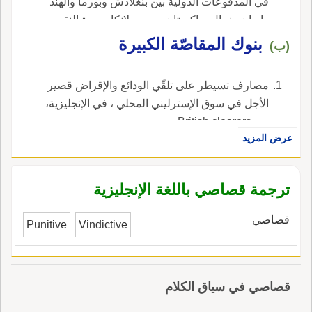
في المدفوعات الدولية بين بنغلادش وبورما والهند
وإيران ونيبال وباكستان وسري لانكا. وحدة النقد
الآسيوية هي الوحدة المحاسبية للاتّحاد. ، في
بنوك المقاصّة الكبيرة
(ب)
الإنجليزية، هي Asian clearing Union.
مصارف تسيطر على تلقّي الودائع والإقراض قصير
الأجل في سوق الإسترليني المحلي ، في الإنجليزية،
هي British clearers.
عرض المزيد
ترجمة قصاصي باللغة الإنجليزية
قصاصي
Punitive
Vindictive
قصاصي في سياق الكلام