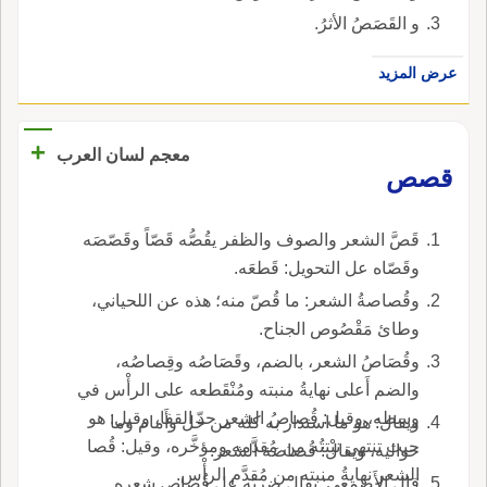
و القَصَصُ الأثرُ.
عرض المزيد
+
معجم لسان العرب
قصص
قَصَّ الشعر والصوف والظفر يقُصُّه قَصّاً وقَصّصَه
وقَصّاه عل التحويل: قَطعَه.
وقُصاصةُ الشعر: ما قُصّ منه؛ هذه عن اللحياني،
وطائ مَقْصُوص الجناح.
وقُصَاصُ الشعر، بالضم، وقَصَاصُه وقِصاصُه،
والضم أَعلى نهايةُ منبته ومُنْقَطعه على الرأْس في
وسطه، وقيل: قُصاصُ الشعر حدّ القفا، وقيل: هو
ويقال: هو ما استدار به كله من خل وأَمام وما
حيث تنتهي نبْتتُه من مُقدَّمه ومؤخَّره، وقيل: قُصا
حواليه، ويقال: قُصاصَة الشعر.
الشعر نهايةُ منبته من مُقدَّم الرأْس.
قال الأَصمعي: يقال ضربَه عل قُصاصِ شعره