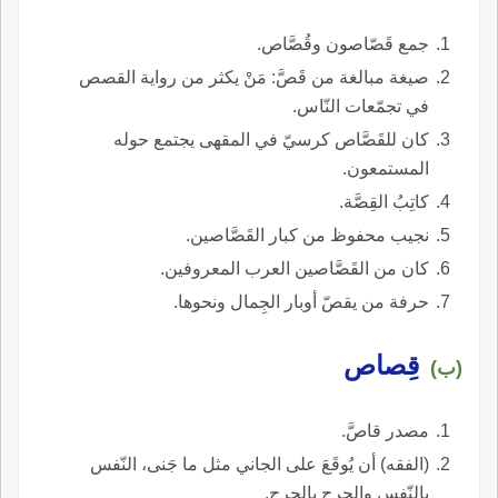
جمع قَصّاصون وقُصَّاص.
صيغة مبالغة من قَصَّ: مَنْ يكثر من رواية القصص
في تجمّعات النّاس.
كان للقَصَّاص كرسيّ في المقهى يجتمع حوله
المستمعون.
كاتِبُ القِصَّة.
نجيب محفوظ من كبار القَصَّاصين.
كان من القَصَّاصين العرب المعروفين.
حرفة من يقصّ أوبار الجِمال ونحوها.
قِصاص
(ب)
مصدر قاصَّ.
(الفقه) أن يُوقَعَ على الجاني مثل ما جَنى، النّفس
بالنّفس والجرح بالجرح.