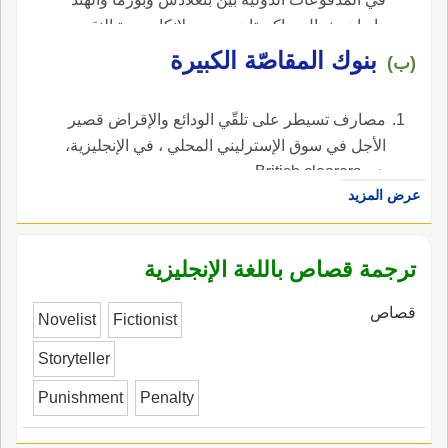
وإيران ونيبال وباكستان وسري لانكا. وحدة النقد
الآسيوية هي الوحدة المحاسبية للاتّحاد. ، في
بنوك المقاصّة الكبيرة
(ب)
الإنجليزية، هي Asian clearing Union.
مصارف تسيطر على تلقّي الودائع والإقراض قصير
الأجل في سوق الإسترليني المحلي ، في الإنجليزية،
هي British clearers.
عرض المزيد
ترجمة قصاص باللغة الإنجليزية
قصاص
Novelist
Fictionist
Storyteller
Punishment
Penalty