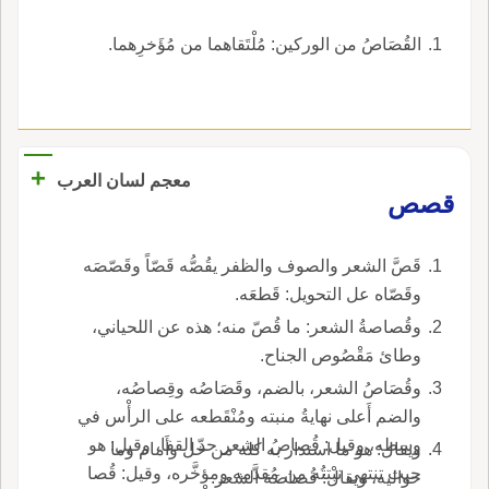
القُصَاصُ من الوركين: مُلْتَقاهما من مُؤَخرِهما.
+
معجم لسان العرب
قصص
قَصَّ الشعر والصوف والظفر يقُصُّه قَصّاً وقَصّصَه
وقَصّاه عل التحويل: قَطعَه.
وقُصاصةُ الشعر: ما قُصّ منه؛ هذه عن اللحياني،
وطائ مَقْصُوص الجناح.
وقُصَاصُ الشعر، بالضم، وقَصَاصُه وقِصاصُه،
والضم أَعلى نهايةُ منبته ومُنْقَطعه على الرأْس في
وسطه، وقيل: قُصاصُ الشعر حدّ القفا، وقيل: هو
ويقال: هو ما استدار به كله من خل وأَمام وما
حيث تنتهي نبْتتُه من مُقدَّمه ومؤخَّره، وقيل: قُصا
حواليه، ويقال: قُصاصَة الشعر.