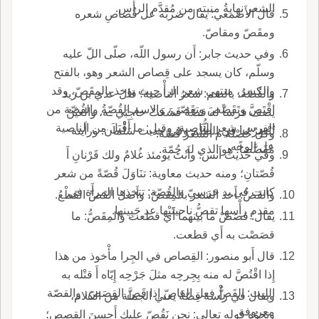
الشعر نهايةُ منبته من مُقدَّم الرأْس.
قال الأَصمعي: يقال ضربَه عل قُصاصِ شعره
ومقَصّ ومقاصّ.
وفي حديث جابر: أَن رسول اللّه، صلّى اللّ عليه
وسلّم، كان يسجد على قِصاص الشعر وهو، بالفتح
والكسر، منتهى شعر الرأْ حيث يؤخذ بالمِقَصّ، وقد
والقُصّةُ، بالضم: شعرُ الناصية؛ قال عدي بن زيد
اقْتَصَّ وتَقَصّصَ وتقَصّى، والاسم القُصّةُ والقُصّة من
يصف فرساً له قصّةٌ فَشَغَتْ حاجِبَي ـه، والعيْنُ
الفرس: شعر الناصية، وقيل: ما أَقْبَلَ من الناصية
تُبْصِرُ ما في الظُّلَم وفي حديث سَلْمان: ورأَيته
وكل خُصْلة م الشعر قُصّة.
عل الوجه.
مُقَصَّصاً؛ هو الذي له جُمّة.
وفي حديث أَنس: وأَنتَ يومئذ غُلامٌ ولك قَرْنانِ أَ
قُصّتانِ؛ ومنه حديث معاوية: تنَاوَلَ قُصّةً من شعر
كانت في يد حَرَسِيّ والقُصّة: تتخذها المرأَة في
والقَصُّ: أَخذ الشعر بالمِقَصّ، وأَصل القَصِّ القَطْعُ.
مقدمِ رأْسها تقصُّ ناحيتَيْها عد جَبِينها.
يقال: قصَصْ ما بينهما أَي قطعت والمِقَصُّ: ما
قصَصْت به أَي قطعت.
قال أَبو منصور: القِصاص في الجِرا مأْخوذ من هذا
إِذا اقْتُصَّ له منه بِجِرحِه مثلَ جَرْحِه إِيّاه أَ قتْله به
الليث: القَصُّ فعل القاصّ إِذا قَصَّ القِصَصَ، والقصّة
ويقال في رأْسه قِصّةٌ يعني الجملة من الكلام،
معروفة.
ونحوُه قوله تعالى: نحن نَقُصّ عليك أَحسنَ القصص؛