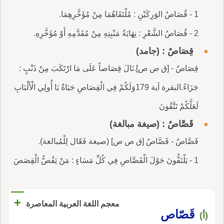
1 - قُصَاصُ الوَرِكَيْنِ : مُلْتَقَاهُمَا مِنْ مُؤَخَّرِهِمَا.
2 - قُصَاصُ الشَّعْرِ : نِهَايَةُ مَنْبِتِهِ مِنْ مُقَدَّمِهِ أَوْ مُؤَخَّرِهِ.
قِصَاصٌ : (جامد)
قِصَاصٌ - [ق ص ص].نَالَ قِصَاصاً عَلَى مَا ارْتَكَبَ مِنْ ذَنْبٍ :
جَزَاءً.البقرة آية 179وَلَكُمْ فِي الْقِصَاصِ حَيَاةٌ يَا أُولِي الْأَلْبَابِ
لَعَلَّكُمْ تَتَّقُونَ
قَصَّاصٌ : (صيغة مبالغة)
قَصَّاصٌ - قَصَّاصٌ [ق ص ص] (صيغة فَعّال لِلْمُبالغة).
1 - يَلْتَفُّونَ حَوْلَ الْقَصَّاصِ فِي كُلِّ مَسَاءٍ : مَنْ يَقُصُّ الْقِصَصَ
+
معجم اللغة العربية المعاصرة
قَصّاص
(أ)