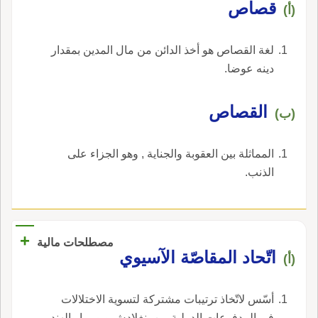
قصاص
(أ)
لغة القصاص هو أخذ الدائن من مال المدين بمقدار
دينه عوضا.
‏القصاص‏
(ب)
‏المماثلة بين العقوبة والجناية , وهو الجزاء على
الذنب‏.
+
مصطلحات مالية
اتّحاد المقاصّة الآسيوي
(أ)
أسّس لاتّخاذ ترتيبات مشتركة لتسوية الاختلالات
في المدفوعات الدولية بين بنغلادش وبورما والهند