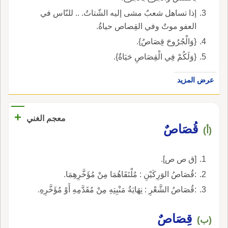
إذا تساهل شعبٌ مشى إليه الشّتاتُ. .. للنّاس في
العفو موتٌ وفي القِصاص حياةُ.
{وَالْجُرُوحَ قِصَاصٌ}.
{وَلَكُمْ فِي الْقِصَاصِ حَيَاةٌ}.
عرض المزيد
+
معجم الغني
قُصَاصٌ
(أ)
[ق ص ص].
:قُصَاصُ الوَرِكَيْنِ : مُلْتَقَاهُمَا مِنْ مُؤَخَّرِهِمَا.
:قُصَاصُ الشَّعْرِ : نِهَايَةُ مَنْبِتِهِ مِنْ مُقَدَّمِهِ أَوْ مُؤَخَّرِهِ.
قِصَاصٌ
(ب)