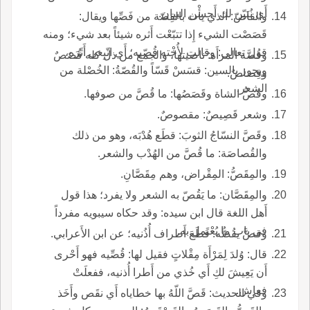
أَي نُبَيّن لك أَحسن البيان.
والقاصّ: الذي يأْت بالقِصّة من فَصِّها ويقال:
قَصَصْت الشيء إِذا تتبّعْت أَثره شيئاً بعد شيء؛ ومنه
قول تعالى: وقالت لأُخْته قُصّيه؛ أَي اتّبِعي أَثَرَه،
وقُصَّة المرأَة: ناصيتها، والجمع من ذل كله قُصَصٌ
ويجوز بالسين: قسَسْ قَسّاً والقُصّةُ: الخُصْلة من
وقِصاصٌ.
الشعر.
وقَصُّ الشاة وقَصَصُها: ما قُصَّ من صوفها.
وشعر قَصِيصٌ: مقصوصٌ.
وقَصَّ النسّاجُ الثوبَ: قطَع هُدْبَه، وهو من ذلك
والقُصاصَة: ما قُصَّ من الهُدْب والشعر.
والمِقَصُّ: المِقْراض، وهم مِقَصَّانِ.
والمِقَصَّان: ما يَقُصّ به الشعر ولا يفرد؛ هذا قول
أَهل اللغة قال ابن سيده: وقد حكاه سيبويه مفرداً
في باب ما يُعْتَمل به.
وقصَّ يقُصُّه: قطَعَ أَطراف أُذُنيه؛ عن ابن الأَعرابي.
قال: وُلدَ لِمَرْأَة مِقْلاتٍ فقيل لها: قُصِّيه فهو أَحْرى
أَن يَعِيشَ لكِ أَي خُذي من أَطرا أُذنيه، ففعلَتْ
فعاش.
وفي الحديث: قَصَّ اللّهُ بها خطاياه أَي نقَص وأَخَذ