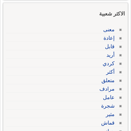
الاكثر شعبية
معنى
إعادة
قابل
أريد
كردي
أكثر
متعلق
مرادف
عامل
شجرة
مثير
قماش