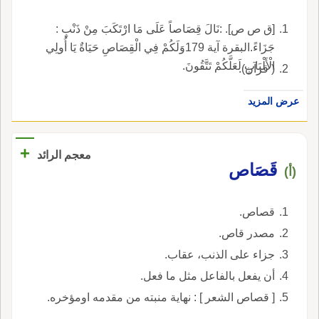
[ق ص ص]. :نَالَ قِصَاصاً عَلَى مَا ارْتَكَبَ مِنْ ذَنْبٍ :
جَزَاءً.البقرة آية 179وَلَكُمْ فِي الْقِصَاصِ حَيَاةٌ يَا أُولِي
الْأَلْبَابِ لَعَلَّكُمْ تَتَّقُونَ.
( قرآن).
عرض المزيد
+
معجم الرائد
قَصَاص
(أ)
قصاص.
مصدر قاص.
جزاء على الذنب، عقاب.
أن يفعل بالفاعل مثل ما فعل.
[ قصاص الشعر ] : نهاية منبته من مقدمه اومؤخره.