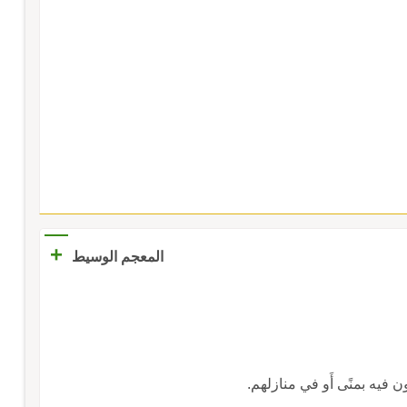
+
المعجم الوسيط
َرُّون فيه بمنًى أَو في منازلهم.