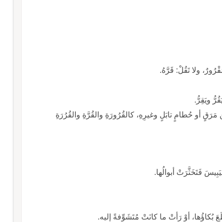
مَرَقٍ أو حُطامٍ تابَلٍ وغيرِهِ، كالقُرُورَةِ والقُرَّةِ والقُرُرَةِ