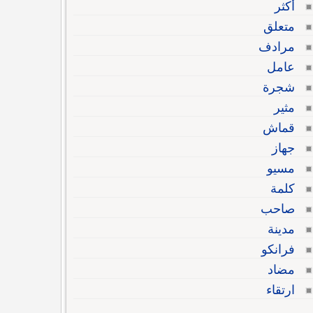
أكثر
متعلق
مرادف
عامل
شجرة
مثير
قماش
جهاز
مسيو
كلمة
صاحب
مدينة
فرانكو
مضاد
ارتقاء