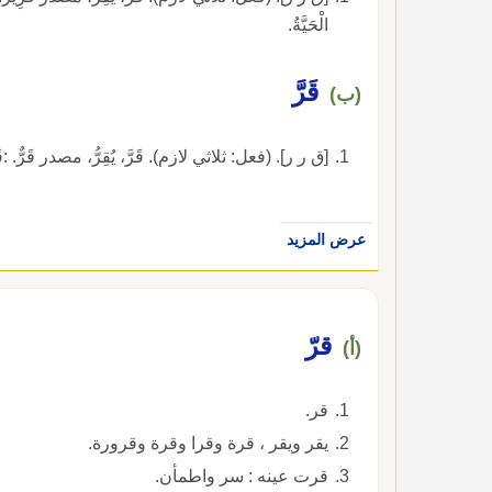
الْحَيَّةُ.
قَرَّ
(ب)
[ق ر ر]. (فعل: ثلاثي لازم). قَرَّ، يُقِرُّ، مصدر قَرٌّ. :قَرَّ 
عرض المزيد
قرّ
(أ)
قر.
يقر ويقر ، قرة وقرا وقرة وقرورة.
قرت عينه : سر واطمأن.