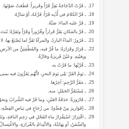
ـ قَرَّتْ الدَّجَاجَةُ تَقِرُّ قَرّاً وقَريراً: قَطَعَتْ صَوْتَها.
ـ قَرَّ الكلامَ في أُذُنِه قَرّاً: فَرَّغَهُ، أوْ سَارَّهُ.
ـ قَرَّ عليه الماءَ: صَبَّهُ.
ـ قَرَّ بالمَكانِ يَقَرُّ قَراراً وقُرُوراً وقَرّاً وتَقِرَّةً: ثَبَتَ، وسَكَنَ، كاسْتَقَرَّ وتَقَارَّ. وأقَرَّهُ فيه وعليه وقَرَّرَهُ.
ـ قَرُورُ: الماءُ الباردُ، والمرأةُ تَقَرُّ لما يُصْنَعُ بها، لا تَرُدُّ المُقَبِّلَ والمُرَاوِدَ.
ـ قَرَارُ وقَرَارَةُ: ما قُرَّ فيه، والمُطْمَئ
وبِعَيْنِهِ. وعَيْنٌ قَريرَةٌ وقارَّةٌ.
ـ قُرَّتُها: ما قَرَّتْ به.
ـ يَومُ القَرِّ: يَلِي يَومَ النحرِ، لأَنَّهُم يَقَرُّونَ فيه بمنى
ـ مَقَرُّ الرَّحِمِ: آخِرُها.
ـ مُسْتَقَرُّ الحَمْلِ: منه.
ـ قَارُورَةُ: حَدَقَةُ العَيْنِ، وما قَرَّ فيه الشَّرابُ ونحوُهُ، أو يُخَصُّ بالزُّجَاجِ.
ـ {قَوَاريرَ مِنْ فِضَّةٍ}: من زُجَاجٍ في بَياضِ الفِضَّةِ، و
ـ اقْتِرَارُ: اسْتِقْرَارُ ماءِ الفَحْلِ في رَح
والسِّمَنُ، أو نِهايَتُهُ، والائْتِدامُ بالقُرارَةِ، والاغْتِسالُ