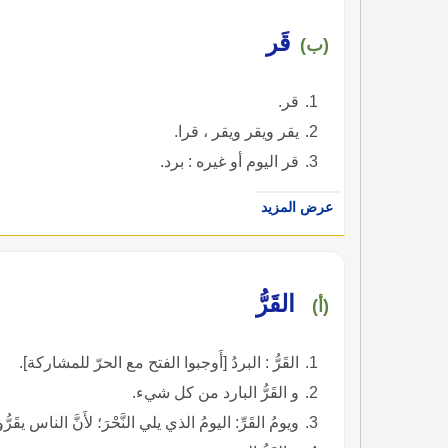
قَر
(ب)
قر.
يقر ويقر ويقر ، قرا.
قر اليوم أو غيره : برد.
عرض المزيد
القَرُّ
(أ)
القَرُّ : البردُ [أَوجبوا الفتح مع الحرّ للمشاركة].
و القَرُّ البارد من كل شيء.
ويومُ القَرِّ: اليومُ الذي يلي النَّحْرَ؛ لأَنَّ الناس يق