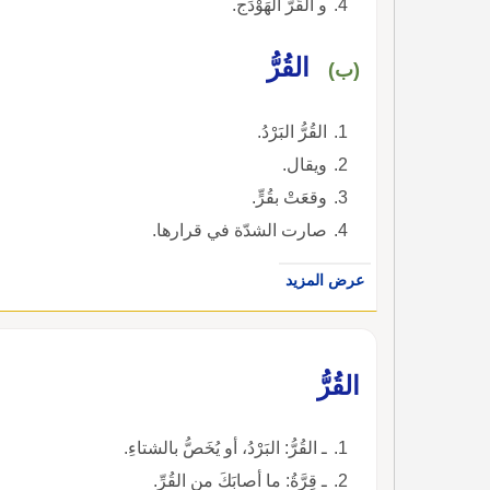
و القَرُّ الهَوْدَج.
القُرُّ
(ب)
القُرُّ البَرْدُ.
ويقال.
وقعَتْ بقُرٍّ.
صارت الشدّة في قرارها.
عرض المزيد
القُرُّ
ـ القُرُّ: البَرْدُ، أو يُخَصُّ بالشتاءِ.
ـ قِرَّةُ: ما أصابَكَ من القُرِّ.