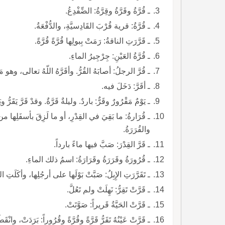
ـ قُرَّةُ وقَرَّةُ وقِرَّةُ: الضِّفْدِعُ.
ـ قُرَّةُ: قرية قُرْبَ القَادِسيَّةِ، والدُّفْعَةُ.
ـ قَرَّرَتِ الناقةُ: رَمَتْ بِبولِها قُرَّةً قُرَّةً.
ـ قُرَّةُ العَيْنِ: جِرْجِيرُ الماءِ.
ـ قُرَّ الرجلُ: أصابَهُ القُرُّ. وأقَرَّهُ اللّهُ تعالى، وهو مَقْرُورٌ، ولا تَقُلْ: قَرَّهُ.
ـ أقَرَّ: دَخَلَ فيه.
ـ يَوْمٌ مَقْرُورٌ وقَرٌّ: باردٌ. وليلةٌ قَرَّةٌ. وقدْ قَرَّ يَقَرُّ ويَقُرُّ ويَقِرُّ.
ـ قُرَارةُ: ما بَقِيَ في القِدْرِ، أو ما لَزِقَ بأسفَلِها من 
والقُرَرَةُ.
ـ قَرَّ القِدْرَ: صَبَّ فيها ماءً بارداً.
ـ قُرُورَةُ وقَرَرَةُ وقَرَارَةُ: اسمُ ذلك الماءِ.
ـ تَقَرَّرَتِ الإِبِلُ: صَبَّتْ بَوْلَها على أرجُلِها، وأكَلَتِ اليَبِيسَ فَتَخَثَّرَتْ أبوالُها.
ـ قَرَّتْ تَقِرُّ: نَهِلَتْ ولم تَعُلَّ.
ـ قَرَّتْ الحَيَّةُ قَريراً: صَوَّتَتْ.
ـ قَرَّتْ عَيْنُهُ تَقَرُّ قَرَّةً وقُرَّةً وقُرُوراً: بَرَدَتْ، وانْقَطَعَ بُكاؤُها، أوْ رَأتْ ما كانَتْ مُتَشَوِّفةً إليه.