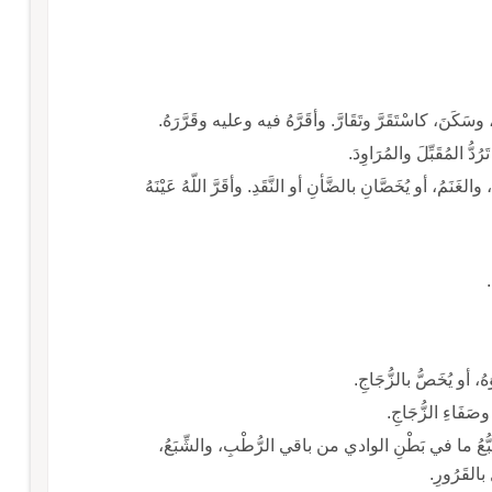
ِنُّ من الأرضِ، والغَنَمُ، أو يُخَصَّانِ بالضَّأنِ أو النَّقَدِ. وأقَرَّ اللّهُ عَيْنَهُ
.
صَفَاءِ الزُّجَاجِ.
ِمِ الناقةِ، وتَتَبُّعُ ما في بَطْنِ الوادي من باقي الرُّطْبِ، والشِّبَعُ،
 بالقَرُورِ.