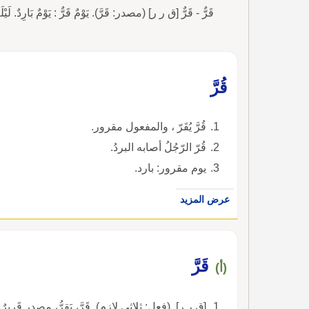
قَرٌّ - قَرٌّ [ق ر ر] (مصدر: قَرَّ). يَوْمٌ قَرٌّ : يَوْمٌ بَارِدٌ. لَيْلَةٌ
قُرَّ
قُرَّ يُقَرّ ، والمفعول مقرور.
قُرّ الرّجُلُ أصابه البردُ.
يوم مقرور: بارد.
عرض المزيد
قَرَّ
(أ)
[ق ر ر]. (فعل: ثلاثي لازم). قَرَّ، يَقِرُّ، مصدر قَرِيرٌ. :قَرَّ 