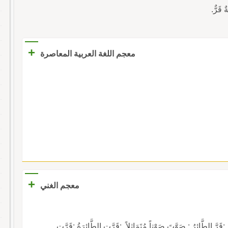
 قَرٌّ.
+
معجم اللغة العربية المعاصرة
+
معجم الغني
الطَّائِرُ : صَوَّتَ صَوْتاً مُتَمَاثِلاً. :قَرَّتِ الطَّائِرَةُ :قَرَّتِ