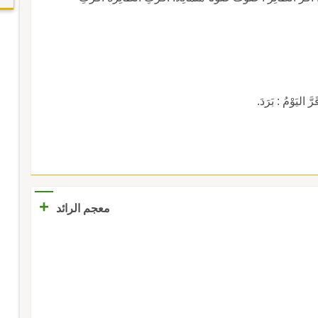
اليَوْمُ : بَرَدَ.
+
معجم الرائد