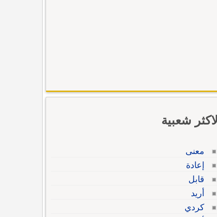
لاكثر شعبية
معنى
إعادة
قابل
أريد
كردي