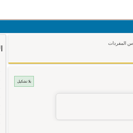
وس المفردات
ا
بلا تشكيل