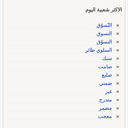
الاكثر شعبية اليوم
التّسوّق
التسوق
التسوّق
السلوي طائر
سبك
صامت
ضليع
ضمني
غير
متدرج
مضمر
معجب