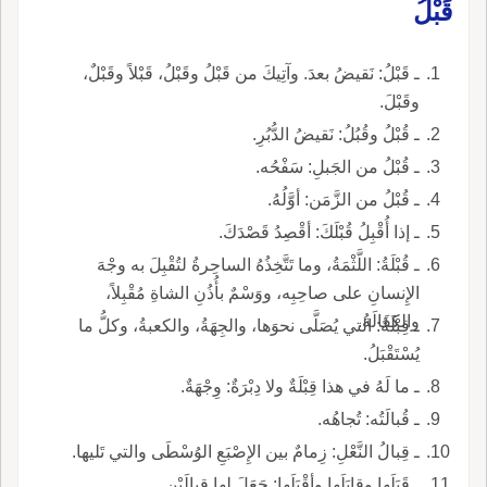
قَبْلُ
ـ قَبْلُ: نَقيضُ بعدَ. وآتِيكَ من قَبْلُ وقَبْلُ، قَبْلاً وقَبْلٌ،
وقَبْلَ.
ـ قُبْلُ وقُبُلُ: نَقيضُ الدُّبُرِ.
ـ قُبْلُ من الجَبلِ: سَفْحُه.
ـ قُبْلُ من الزَّمَن: أوَّلُهُ.
ـ إذا أُقْبِلُ قُبْلَكَ: أقْصِدُ قَصْدَكَ.
ـ قُبْلَةُ: اللَّثْمَةُ، وما تَتَّخِذُهُ الساحِرةُ لتُقْبِلَ به وجْهَ
الإِنسانِ على صاحِبِه، ووَسْمٌ بأُذُنِ الشاةِ مُقْبِلاً،
والكفَالَةُ.
ـ قِبْلَةُ: التي يُصَلَّى نحوَها، والجِهَةُ، والكعبةُ، وكلُّ ما
يُسْتَقْبَلُ.
ـ ما لَهُ في هذا قِبْلَةٌ ولا دِبْرَةٌ: وِجْهَةٌ.
ـ قُبالَتُه: تُجاهُه.
ـ قِبالُ النَّعْلِ: زِمامٌ بين الإِصْبَعِ الوُسْطَى والتي تَليها.
ـ قَبَلَها وقابَلَها وأقْبَلَها: جَعَلَ لها قِبالَيْنِ.