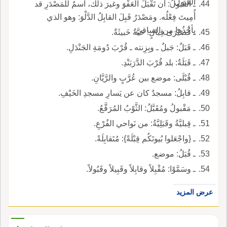
القَبولُ''.
ـ القَبولُ: أن تَقْبَلَ العَفْوَ وغيرَ ذلك، اسمٌ للمَصْدَرِ قد
أُمِيتَ فِعْلُه. ومَصْدَرُ قَبِلَ القابِلُ الدَّلْوَ: وهو الذي
يأخُذُها من الساقي.
ـ قُصَيْرَى قِبالٍ: حَيَّةٌ خَبيثَةٌ.
ـ قَبَلٌ: جَبلٌ ـ وبِزِنته ـ قُرْبَ دُومَةِ الجَنْدَلِ.
ـ قَبَلَةٌ: بلد قُرْبَ الدَّرَبَنْدِ.
ـ قُبْلَى: موضع بين عُرَّبٍ والرَّيَّانِ.
ـ قابِلُ: مسجدٌ كان عن يَسارِ مسجدِ الخَيْفِ.
ـ مَقْبولُ ومُقَبَّلُ: الثَّوْبُ المُرَقَّعُ.
ـ قِبليَّةُ وقَبَلِيَّةُ: من نَواحي الفُرْعِ.
ـ {واجْعَلوا بُيوتَكُم قِبْلَةً}: مُتَقابِلَةً.
ـ قُبَلُ: موضع.
ـ وسَمَّوْا: مُقْبِلاً وقابِلاً وقَبِيلاً وقَبُولاً.
عرض المزيد