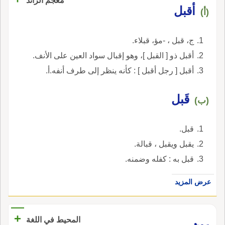
معجم الرائد
أقبل
(أ)
ج، قبل ، -مؤ، قبلاء.
أقبل ذو [ القبل ]، وهو إقبال سواد العين على الأنف.
أقبل [ رجل أقبل ] : كأنه ينظر إلى طرف أنفه.أ.
قَبل
(ب)
قبل.
يقبل ويقبل ، قبالة.
قبل به : كفله وضمنه.
عرض المزيد
+
المحيط في اللغة