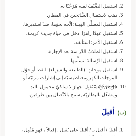
استقبل الضَّيْفَ لقيه مُرَحِّبًا به.
ذهب لاستقبال السَّائحين في المطار.
استقبل المصلِّي القِبلةَ: اتَّجه نحوَها، ضدّ استدبرها.
استقبل عهدًا زاهرًا: دخل في حياة جديدة كريمة.
استقبل الأمرَ: استأنفه.
استقبل الطلابُ الدِّراسةَ بعد الإجازة.
استقبل الرِّسالةَ: تسلَّمها.
استقبل موجاتٍ: (الطبيعة والفيزياء) التقط أو حوّل
الموجات الكهرومغناطيسيّة إلى إشارات مرئيّة أو
مسموعة.
مُرْسِل ومُسْتَقبِل: جهاز لا سلكيّ محمول باليد
ومشغّل بالبطاريّة يسمح بالاتِّصال بين طرفين.
أقبلَ
(ب)
أقبلَ / أقبلَ بـ / أقبلَ على يُقبل ، إقْبالاً ، فهو مُقْبِل ،