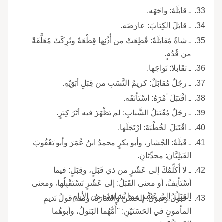
ـ قابَلَهُ: واجَهَه.
ـ قابَلَ الكِتابَ: عارَضَه.
ـ شاةٌ مُقابَلَةٌ: قُطِعَتْ من أُذُنِها قِطْعَةٌ وتُرِكَتْ مُعَلَّقَةً
من قُدُمٍ.
ـ تقَابلا: تَواجَها.
ـ رجُلٌ مُقابَلٌ: كريمُ النَّسَبِ من قِبَلِ أبَوَيْهِ.
ـ اقْتَبَلَ أمْرَهُ: اسْتَأنَفَه.
ـ رجُلٌ مُقْتَبَلُ الشَّبابِ: لم يَظْهَرْ فيه أثَرُ كِبَرٍ.
ـ اقْتَبَلَ الخُطْبَةَ: ارْتَجَلَها.
ـ قَبَلَةُ: الجُشار، وأبو بكرٍ محمدُ ابنُ عُمَرَ وأبو يَعْقُوبَ
القَبَلِيَّان: محدِّثانِ.
ـ لا أُكَلِّمُكَ إلى عَشْرٍ من ذي قَبَلٍ، وقِبَلٍ: فيما
أسْتَأنِفُ، أو معنى القَبَلُ: إلى عَشْرٍ تَسْتَقْبِلُها، ومعنى
القِبَلُ: إلى عَشْرٍ مما تُشاهِدُه من الأيامِ.
ـ قَبولُ وقُبولُ: الحُسْنُ والشارَةُ، ومنه قولُ نَديمِ
المأمونِ في الحَسَنَيْنِ: ''أُمُّهُما البَتولُ، وأبوهُما