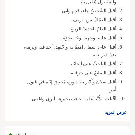
والمفعول مُقْبَل به.
أقبلَ الشَّخصُ جاء، قدِمَ وأتى.
أقبل العمّالُ من الريف.
أقبل العامُ الجديد/ الربيعُ.
أقبل عليه بوجهه: توجّه نحوَه.
أقبل على العمل: اهَتَمَّ به واجْتهدَ، أخذ فيه ولزمه،
ضدّ أدبر عنه.
أقبل الباحثُ على أبحاثه.
أقبل الصانعُ على حرفته.
أقبل بفلان وأَدْبر به: داوره مُختبِرًا إيّاه في قبول
أمر.
أقْبَلت الدُّنْيا عليه: جاءته بخيرها، أثرى واغتنى.
عرض المزيد
+