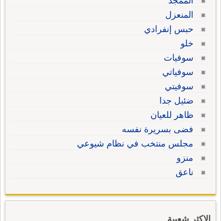
الممجّد
المنعزل
حبس إنفرادي
خلو
سوفيات
سوفياتي
سوفيتي
ضئيل جدا
ظاهر للعيان
فضى بسريرة نفسه
مجلس منتخب في نظام شيوعي
منزو
ناعق
الاكثر شعبية