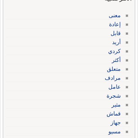
معنى
إعادة
قابل
أريد
كردي
أكثر
متعلق
مرادف
عامل
شجرة
مثير
قماش
جهاز
مسيو