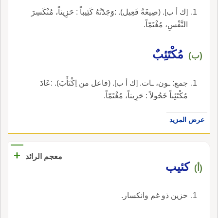
[ك أ ب]. (صِيغَةُ فَعِيل). :وَجَدْتُهُ كَئِيباً : حَزِيناً، مُنْكَسِرَ
النَّفْسِ، مُغْتَمّاً.
مُكْتَئِبٌ
(ب)
جمع: ـون، ـات. [ك أ ب]. (فاعل من اِكْتَأَبَ). :عَادَ
مُكْتَئِباً خَجُولاً : حَزِيناً، مُغْتَمّاً.
عرض المزيد
+
معجم الرائد
كئيب
(أ)
حزين ذو غم وانكسار.