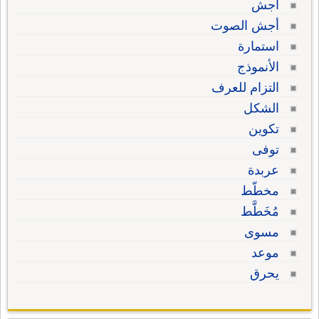
أجش
أجش الصوت
استمارة
الأنموذج
التزام للعرف
الشكل
تكوين
توفى
عربدة
مخطّط
مُخَطَّط
مسوى
موعد
يحرق