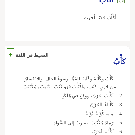
(ب)
أَكْأَبَ فلانًا: أَحزنه.
+
المحيط في اللغة
كَأْبُ
ـ كَأْبُ وكَأْبَةُ وكَآبَةُ: الغَمُّ، وسوءُ الحالِ، والانْكسارُ
من حُزْنٍ. كَئِبَ، واكْتَأَبَ فهو كَئِبٌ وكَئِيبٌ ومُكْتَئِبٌ.
ـ أكْأَبَ: حَزِنَ، ووقَعَ في هَلَكَةٍ.
ـ كَأْباءُ: الحُزْنُ.
ـ مابه كُؤَبَةٌ: تُؤَبَةٌ.
ـ رَمادٌ مُكْتَئِبٌ: ضارِبٌ إلى السَّوادِ.
ـ أكْأَبَه: أحْزَنَه.