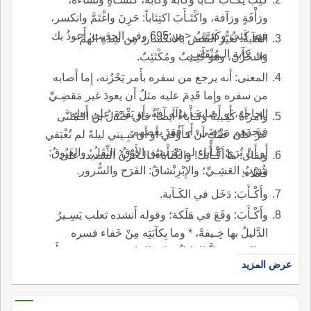
ورَأْفَةٍ ورَآفة، واكْتَـأَبَ اكتِئاباً: حَزِنَ واغْتَمَّ وانكسر،
فهو كَئِبٌ وكَئِـيبٌ <ص:695 وفي الحديث: أَعوذُ بك
الكآبةُ: تَغَيُّر النَّفْس بالانكسار، مِن شِدَّةِ الهمِّ
من كآبةِ الـمُنْقَلَبِ.
والـحُزْن، وهو كَئِـيبٌ ومُكْتَئِبٌ.
المعنى: أَنه يرجع من سفره بأَمر يَحْزُنه، إِما أَصابه
من سفره وإِما قَدِمَ عليه مثلُ أَن يعودَ غير مَقضِـيِّ
الحاجة، أَو أَصابت مالَه آفةٌ، أَو يَقْدَمَ على أَهله
وامرأَةٌ كَئِـيبةٌ وكَـأْباءُ أَيضاً؛ قال جَنْدَلُ بنُ الـمُثَنَّى
فيجدَهم مَرْضَى، أَو فُقِدَ بعضهم.
عَزَّ على عَمِّكِ أَنْ تَـأَوَّقي أَو أَن تَبِـيتي ليلةً لم تُغْبَقي
أَو أَنْ تُرَيْ كَـأْباء لم تَبْرَنشِق الأَوْقُ: الثِّقَلُ؛ والغَبُوقُ:
ويقال: ما أَكْـأَبَكَ! والكَـأْباءُ: الـحُزْنُ الشديد، على
شُرْبُ العَشِـيِّ؛ والإِبْرِنْشاقُ: الفَرَح والسُّرور.
فَعْلاء.
وأَكْـأَبَ: دَخَل في الكَـآبة.
وأَكْـأَبَ: وَقَعَ في هَلَكة؛ وقوله أَنشده ثعلب يَسِـيرُ
الدَّليلُ بها خِـيفةً، * وما بِكآبَتِه مِنْ خَفاء فسره
فقال: قد ضَلَّ الدليلُ بها؛ قال ابن سيده: وعندي أَن
عرض المزيد
الكآبةَ ههنا، الـحُزْنُ، لأَن الخائفَ محزون ورَمادٌ
مُكْتَئِبُ اللَّوْنِ: إِذا ضَرَبَ إِلى السَّواد، كما يكون وج
الكَئِـيبِ.