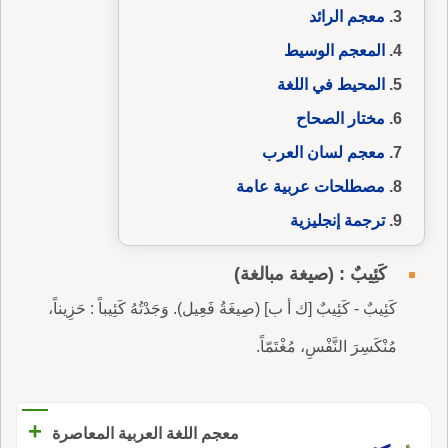
معجم الرائد
المعجم الوسيط
المحيط في اللغة
مختار الصحاح
معجم لسان العرب
مصطلحات عربية عامة
ترجمة إنجليزية
كَئِيبٌ : (صيغة مبالغة)
كَئِيبٌ - كَئِيبٌ [ك أ ب] (صِيغَةُ فَعِيل). وَجَدْتُهُ كَئِيباً : حَزِيناً،
مُنْكَسِرَ النَّفْسِ، مُغْتَمّاً.
+
معجم اللغة العربية المعاصرة