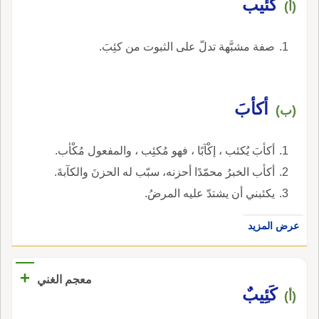
كئيب
(أ)
صفة مشبَّهة تدلّ على الثبوت من كئِبَ.
أكأبَ
(ب)
أكأبَ يُكئب ، إكْآبًا ، فهو مُكئِب ، والمفعول مُكْأب.
أكأب الخبرُ محمّدًا أحزنه، سبّب له الحزنَ والكآبةَ.
يكئبني أن يشتدّ عليه المرضُ.
عرض المزيد
+
معجم الغني
كَئِيبٌ
(أ)