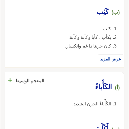
كَئِب
(ب)
كئب.
يكأب ، كأبا وكأبة وكآبة.
كان حزينا ذا غم وانكسار.
عرض المزيد
+
المعجم الوسيط
الكَأْباءُ
(أ)
الكَأْباءُ الحزن الشديد.
أَكْأَبَ