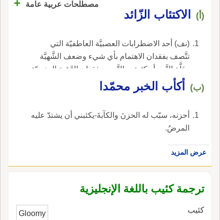
+
مصطلحات عربية عامة
الاكتئاب الزّائد
(أ)
(نف) أحد الاضطرابات العصبيَّة العاطفيّة التي
تتَّصف بفقدان الاهتمام بأي شيء وضعف الشَّهيَّة
وقلَّة النَّوم أو كثرته والتَّعب وفقدان الرَّغبة الجنسيّة
والإحساس بالضِّيق والوهن.
أكأب الخبر محمّدا
(ب)
أحزنه، سبّب له الحزنَ والكآبةَ-يكئبني أن يشتدّ عليه
المرضُ.
عرض المزيد
ترجمة كئيب باللغة الإنجليزية
كئيب
Gloomy