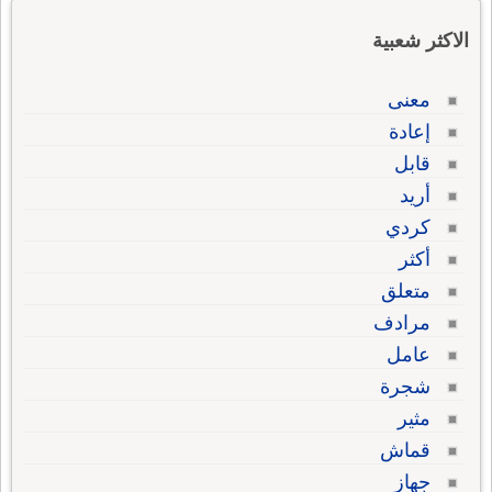
الاكثر شعبية
معنى
إعادة
قابل
أريد
كردي
أكثر
متعلق
مرادف
عامل
شجرة
مثير
قماش
جهاز