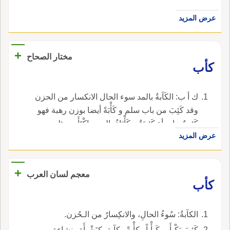
عرض المزيد
+
مختار الصحاح
كأب
ك أ ب: الكَآبةُ بالمد سوء الحال الانكسار من الحزن
وقد كَئِبَ من باب سلم و كَأْبَةً أيضا بوزن رهبة فهو
كَئِيبٌ وامرأة كَئِيبَةٌ و كَأْبَاءُ بالمد و اكْتَأَب مثله.
عرض المزيد
+
معجم لسان العرب
كأب
الكآبةُ: سُوءُ الحالِ، والانكِسارُ من الـحُزن.
كَئِبَ يَكْـأَب كَـأْباً وكأْبةً وكآبة، كنَشْـأَةٍ ونشاءة،