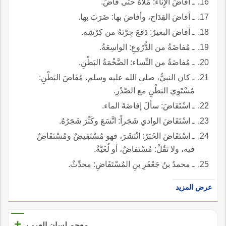
ـ أفاضَ الإِناءَ: مَلأَهُ حتى فاضَ.
ـ أفاضَ القِدَاح، وأفاضَ بها: ضَرَبَ بها.
ـ أفاضَ البعيرُ: دَفَعَ جِرَّتَهُ من كِرْشِهِ.
ـ مُفاضَةُ من الدُّرُوعِ: الواسِعَةُ.
ـ مُفاضَةُ من النِّساء: الضَّخْمَةُ البَطْنِ.
ـ كان النبيُّ، صلى الله عليه وسلم، مُفَاضَ البَطْنِ:
مُسْتَوِيَ البَطْنِ مع الصَّدْرِ.
ـ اسْتَفَاضَ: سألَ إفاضَةَ الماء.
ـ اسْتَفَاضَ الوادي شَجَراً: اتَّسَعَ وكَثُرَ شَجَرُهُ.
ـ اسْتَفَاضَ الخَبَرُ: انْتَشَرَ، فهو مُسْتَفِيضٌ ومُسْتَفَاضٌ
فيه، ولا تَقُلْ: مُسْتَفاضٌ، أو لُغَيَّةٌ.
ـ محمدُ بنُ جَعْفَرِ بنِ المُسْتَفَاضِ: محدِّثٌ.
عرض المزيد
+
معجم لسان العرب