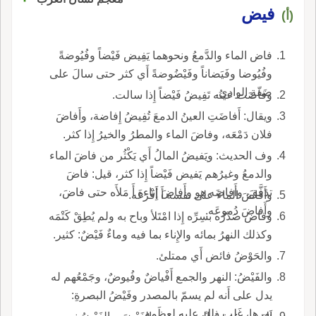
فيض
(أ)
فاض الماء والدَّمعُ ونحوهما يَفِيض فَيْضاً وفُيُوضةً
وفُيُوضا وفَيَضاناً وفَيْضُوضةً أَي كثر حتى سالَ على
ضَفّةِ الوادي.
وفاضَت عينُه تَفِيضُ فَيْضاً إِذا سالت.
ويقال: أَفاضَتِ العينُ الدمعَ تُفِيضُ إِفاضة، وأَفاضَ
فلان دَمْعَه، وفاضَ الماء والمطرُ والخيرُ إِذا كثر.
وف الحديث: ويَفيضُ المالُ أَي يَكْثُر من فاضَ الماء
والدمعُ وغيرُهم يَفيض فَيْضاً إِذا كثر، قيل: فاضَ
تدَفَّقَ، وأَفاضَه هو وأَفاضَ إِناءه أَ مَلأَه حتى فاضَ،
وأَفاضَ الماءَ على نفسه أَ أَفْرَغَه.
وأَفاضَ دُموعَه.
وفاض صَدْرُه بسِرِّه إِذا امْتَلأ وباح به ولم يُطِقْ كَتْمَه
وكذلك النهرُ بمائه والإِناء بما فيه وماءٌ فَيْضٌ: كثير.
والحَوْضُ فائض أَي ممتلئ.
والفَيْضُ: النهر والجمع أَفْياضٌ وفُيوضٌ، وجَمْعُهم له
يدل على أَنه لم يسمّ بالمصدر وفَيْضُ البصرةِ:
نَهرها، غَلب ذلك عليه لِعظَمِه.