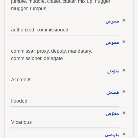
jumble, muddle, clatter, clutter, mix up, hugger
mugger, rumpus
مفوض
authorized, commissioned
مفوض
commissar, proxy, deputy, mandatary,
commissioner, delegate
يفوّض
Accredits
مَفيض
flooded
مفوّض
Vicarious
بفوضى