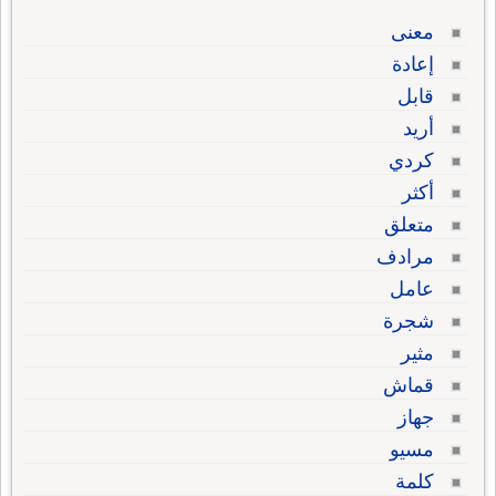
معنى
إعادة
قابل
أريد
كردي
أكثر
متعلق
مرادف
عامل
شجرة
مثير
قماش
جهاز
مسيو
كلمة