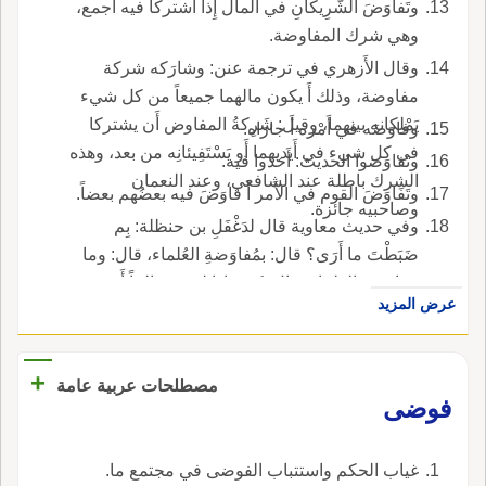
وتَفاوَضَ الشَّرِيكانِ في المال إِذا اشتركا فيه أَجمع،
وهي شرك المفاوضة.
وقال الأَزهري في ترجمة عنن: وشارَكه شركة
مفاوضة، وذلك أَ يكون مالهما جميعاً من كل شيء
يَمْلِكانه بينهما، وقيل: شَرِكةُ المفاوض أَن يشتركا
وفاوَضَه في أَمْره أَ جارَاه.
في كل شيء في أَيديهما أَو يَسْتَفِيئانِه من بعد، وهذه
وتَفاوَضوا الحديث: أَخذوا فيه.
الشرك باطلة عند الشافعي، وعند النعمان
وتَفَاوَضَ القوم في الأَمر أَ فاوَضَ فيه بعضُهم بعضاً.
وصاحبيه جائزة.
وفي حديث معاوية قال لدَغْفَلِ بن حنظلة: بِم
ضَبَطْتَ ما أَرَى؟ قال: بمُفاوَضةِ العُلماء، قال: وما
مُفاوَضة العلماء؛ قال: كنت إِذا لقِيتُ عالماً أَخذت
عرض المزيد
ما عنده وأَعطيته ما عندي المُفاوَضةُ: المُساواةُ
والمُشارَكةُ، وهي مُفاعلة من التفْويض، كأَن كلّ
واحد منهما رَدّ ما عنده إِلى صاحبه، أَراد مُحادَثة
+
مصطلحات عربية عامة
العلماء ومُذاكرتهم ف العلم، واللّه أَعلم.
فوضى
غياب الحكم واستتباب الفوضى في مجتمع ما.