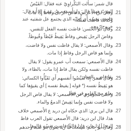
قال شمر: سأَلت البَكْراوِيّ عنه فقال: الفَيْضُ
الموتُ ههنا، قال: ول أَسمعه من غيره إِلا أَنه قال:
وقال ابن الأَعرابي: فاضَ الرجلُ وفاظَ إِذا مات
فاضت نفسُه أَي لُعابُه الذي يجتمع عل شفتيه عند
وكذلك فاظت نفسُه.
خروج رُوحه.
وقال أَبو الحسن: فاضَت نفسه الفعل للنفس،
وفاضَ الرجل يَفِيض وفاظَ يَفِيظُ فَيْظاً وفُيوظاً.
وقال الأَصمعي: لا يقال فاظت نفس ولا فاضت،
وإِنما هو فاض الرجل وفاظ إِذا مات.
قال الأَصمعي: سمعت أَب عمرو يقول: لا يقال
فاظت نفسه ولكن يقال فاظ إِذا مات، بالظاء، ولا
يقا فاض، بالضاد.
وقال شمر: إِذا تَفَيَّضُوا أَنفسهم أَي تَقَيَّأُوا الكسائي:
هو يَفِيظُ نفسه (* قوله [ يفيظ نفسه ] أي يقيؤها كما
يعلم من القامو في فيظ.
وحكى الجوهري عن الأَصمعي: لا يقال فاض الرجل
ولا فاضت نفس وإِنما يَفِيضُ الدمعُ والماء.
قال ابن بري: الذي حكاه ابن دريد ع الأَصمعي خلاف
هذا، قال ابن دريد: قال الأَصمعي تقول العرب فاظ
الرجل إِذا مات فإِذا قالوا فاضت نفسُه قالوها
وقال أَبو حاتم: سمعت أَبا زيد يقول بنو ضبة وحدهم