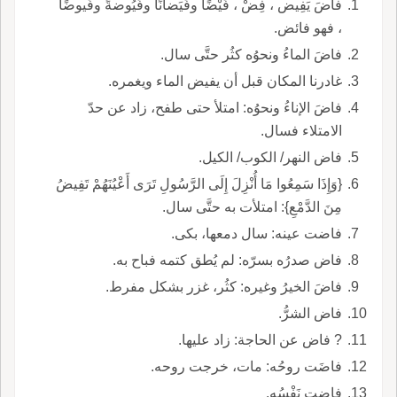
فاضَ يَفِيض ، فِضْ ، فَيْضًا وفَيَضانًا وفُيُوضةً وفُيوضًا
، فهو فائض.
فاضَ الماءُ ونحوُه كثُر حتَّى سال.
غادرنا المكان قبل أن يفيض الماء ويغمره.
فاضَ الإناءُ ونحوُه: امتلأ حتى طفح، زاد عن حدّ
الامتلاء فسال.
فاض النهر/ الكوب/ الكيل.
{وَإِذَا سَمِعُوا مَا أُنْزِلَ إِلَى الرَّسُولِ تَرَى أَعْيُنَهُمْ تَفِيضُ
مِنَ الدَّمْعِ}: امتلأت به حتَّى سال.
فاضت عينه: سال دمعها، بكى.
فاض صدرُه بسرّه: لم يُطق كتمه فباح به.
فاضَ الخيرُ وغيره: كثُر، غزر بشكل مفرط.
فاض الشرُّ.
? فاض عن الحاجة: زاد عليها.
فاضَت روحُه: مات، خرجت روحه.
فاضت نَفْسُه.