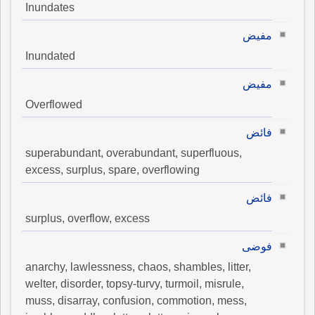
Inundates
مفيض
Inundated
مفيض
Overflowed
فائض
superabundant, overabundant, superfluous,
excess, surplus, spare, overflowing
فائض
surplus, overflow, excess
فوضى
anarchy, lawlessness, chaos, shambles, litter,
welter, disorder, topsy-turvy, turmoil, misrule,
muss, disarray, confusion, commotion, mess,