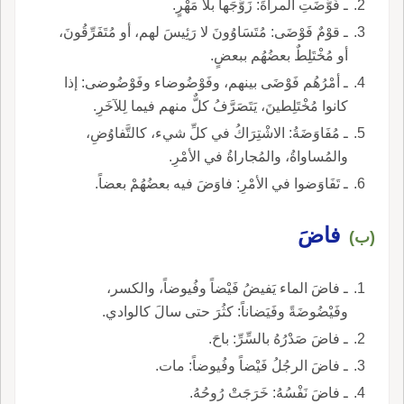
ـ فَوَّضَتِ المرأةَ: زَوَّجَها بلا مَهْرٍ.
ـ قوْمٌ فَوْضَى: مُتَسَاوُونَ لا رَئِيسَ لهم، أو مُتَفَرِّقُونَ،
أو مُخْتَلِطٌ بعضُهُم ببعضٍ.
ـ أمْرُهُم فَوْضَى بينهم، وفَوْضُوضاء وفَوْضُوضى: إذا
كانوا مُخْتَلِطينَ، يَتَصَرَّفُ كلٌّ منهم فيما لِلآخَرِ.
ـ مُفَاوَضَةُ: الاشْتِرَاكُ في كلِّ شيء، كالتَّفاوُضِ،
والمُساواةُ، والمُجاراةُ في الأمْرِ.
ـ تَفَاوَضوا في الأمْرِ: فاوَضَ فيه بعضُهُمْ بعضاً.
فاضَ
(ب)
ـ فاضَ الماء يَفيضُ فَيْضاً وفُيوضاً، والكسر،
وفَيْضُوضَةً وفَيَضاناً: كثُرَ حتى سالَ كالوادي.
ـ فاضَ صَدْرُهُ بالسِّرِّ: باحَ.
ـ فاضَ الرجُلُ فَيْضاً وفُيوضاً: مات.
ـ فاضَ نَفْسُهُ: خَرَجَتْ رُوحُهُ.