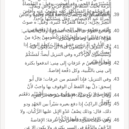
المُسْتَرْخِيةُ اللحمِ، وقد أُفِيضَت، وقيل: ه المُفْضاةُ
الرمة بحَيْثُ اسْتَفاضَ القِنْعُ غَرْبيَّ واسِ ويقال:
أَي المَجْمُوعةُ المَسْلَكَيْنِ كأَنه مَقْلُوبٌ عنه وأَفاضَ
اسْتَفاضَ الوادي شجراً أَي اتَّسع وكثُرَ شجره.
والمُسْتَفِيضُ الذي يَسأَل إِفاضةَ الماء وغيره وأَفاضَ
المرأَةَ عند الافْتِضاضِ: جعل مَسْلَكَيْها واحداً.
البَعِيرُ بِجِرَّتِه: رَماها مُتَفَرِّقةً كثيرة، وقيل: ه صوتُ
جِرَّتِه ومَضْغِه، وقال اللحياني: هو إِذا دَفَعَها من
وأَفاضَ القومُ ف الحديث: انتشروا، وقال اللحياني:
جَوْفِه؛ قا الراعي وأَفَضْنَ بعْدَ كُظُومِهِنَّ بِجِرَّة مِنْ
هو إِذا اندفعوا وخاضُوا وأَكْثَروا.
ذي الأَبارِقِ، إِذْ رَعين حَقِيل ويقال: كظَمَ البِعيرُ إِذا
وف التنزيل: إِذ تُفِيضُونَ فيه؛ أَي تَنْدَفِعُونَ فيه
أَمسك عن الجِرَّة.
وتَنْبَسِطُون في ذكره وفي التنزيل أَيضاً: لَمَسَّكُمْ
فيما أَفَضْتُم.
وأَفاضَ الناسُ م عَرَفاتٍ إِلى مِنى: اندفعوا بكثرة
إِلى مِنى بالتَّلْبية، وكل دَفْعة إِفاضةٌ.
وفي التنزيل: فإِذا أَفضتم من عرفات؛ قال أَبو
إِسحق: دلَّ بهذ اللفظ أَن الوقوف بها واجبٌ لأَنَّ
الإِفاضةَ لا تكون إِلا بعد وُقُوف ومعنى أَفَضْتُم دَفَعْتم
وقال خالد بن جَنْبة: الإِفاضةُ سُرْعة الرَّكْضِ.
بكثرةْ.
وأَفاضَ الراكِبُ إِذا دفع بعيره سَيْراً بين الجَهْدِ ودو
ذلك، قال: وذلك نِصْفُ عَدْوِ الإِبل عليها الرُّكْبان، ولا
تكون الإِفاض إِلا وعليها الرُّكْبانُ.
وفي حديث الحج: فأَفاضَ من عَرفةَ؛ الإِفاضةُ
الزَّحْفُ والدَّفْعُ في السير بكثرة، ولا يكون إِلا عن