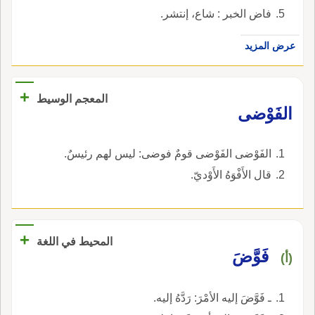
فاض الخبر : شاع، إنتشر.
عرض المزيد
+
المعجم الوسيط
الفَوْضى
الفَوْضى الفَوْضى قومٌ فوضى: ليس لهم رئيسٌ.
قال الأَفْوَهُ الأَوْديّ.
+
المحيط في اللغة
فَوَّضَ
(أ)
ـ فَوَّضَ إليه الأمْرَ: رَدَّهُ إليه.