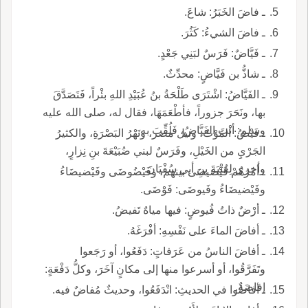
ـ فاضَ الخَبَرُ: شاعَ.
ـ فاضَ الشيءُ: كَثُرَ.
ـ فَيَّاضٌ: فَرَسٌ لبَنِي جَعْدٍ.
ـ شاذُّ بن فَيَّاضٍ: محدِّثٌ.
ـ الفَيَّاضُ: اشْتَرَى طَلْحَةُ بنُ عُبَيْدِ اللهِ بئْراً، فَتَصَدَّقَ
بها، ونَحَرَ جزوراً، فأطْعَمَهَا، فقال له، صلى الله عليه
وسلم: أنْتَ الفَيَّاضُ، فَلُقِّبَ به.
ـ فَيْضُ: المَوْتُ، ونيل مصر، ونَهْرُ البَصْرَةِ، والكثيرُ
الجَرْيِ من الخَيْلِ، وفَرَسٌ لبني ضُبَيْعَةَ بنِ نِزارٍ،
وأخرى لِعُتْبَةَ بنِ أبي سُفْيَانَ.
ـ أمْرُهُمْ فَيْضيضَى بينهم، وفَيْضُوضَى وفَيْضيضَاءُ
وفَيْضيضَاءُ وفَيوضَى: فَوْضَى.
ـ أرْضٌ ذاتُ فُيوضٍ: فيها مياهٌ تَفيضُ.
ـ أفاضَ الماءَ على نَفْسِهِ: أفْرَغَهُ.
ـ أفاضَ الناسُ من عَرَفاتٍ: دَفَعُوا، أو رَجَعوا
وتَفَرَّقُوا، أو أسرعوا منها إلى مكانٍ آخَرَ، وكلُّ دَفْعَةٍ:
إفاضَةٌ.
ـ أفاضُوا في الحديثِ: انْدَفَعُوا، وحديثٌ مُفاضٌ فيه.