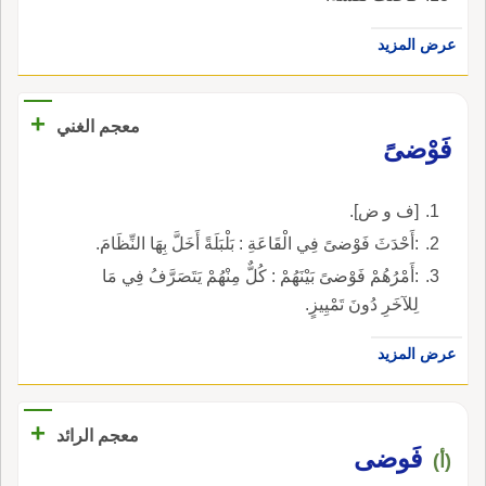
عرض المزيد
+
معجم الغني
فَوْضىً
[ف و ض].
:أَحْدَثَ فَوْضىً فِي الْقَاعَةِ : بَلْبَلَةً أَخَلَّ بِهَا النِّظَامَ.
:أَمْرُهُمْ فَوْضىً بَيْنَهُمْ : كُلٌّ مِنْهُمْ يَتَصَرَّفُ فِي مَا
لِلآخَرِ دُونَ تَمْيِيزٍ.
عرض المزيد
+
معجم الرائد
فَوضى
(أ)