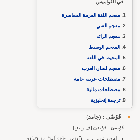
في القواميس
معجم اللغة العربية المعاصرة
معجم الغني
معجم الرائد
المعجم الوسيط
المحيط في اللغة
معجم لسان العرب
مصطلحات عربية عامة
مصطلحات مالية
ترجمة إنجليزية
فَوْضًى : (جامد)
فَوْضىً - فَوْضىً [ف و ض].
1 - أَحْدَثَ فَوْضىً فِي الْقَاعَةِ : بَلْبَلَةً أَخَلَّ بِهَا النِّظَامَ