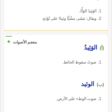
الوَئِيدُ الوَأْدُ.
ويقال: مَشَى مشْيًّا وئيدًا على تُؤَدَةٍ.
+
معجم الأصوات
الوَئِيدُ
(أ)
صوتُ سقوط الحائط.
الوئيد
(ب)
صوت الوطء على الأرض.