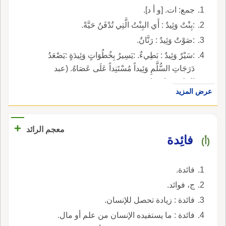
جمع: ات. [و أ د].
:بِنْتٌ وَئِيدٌ : أَي البِنْتُ الَّتِي تُدْفَنُ حَيَّةً.
:صَوْتٌ وَئِيدٌ : رَنَّانٌ.
:سَيْرٌ وَئِيدٌ : بَطِيءٌ. :يَسِيرُ بِخُطُوَاتٍ وَئِيدَةٍ :يَصْعَدُ
دَرَجَاتِ السُّلَّمِ وَئِيداً مُسْتَنِداً عَلَى عَصَاهُ. (عبد
الحكيم قاسم).
عرض المزيد
+
معجم الرائد
فائِدة
(أ)
فائدة.
ج، فوائد.
فائدة : زيادة تحصل للإنسان.
فائدة : ما يستفيده الإنسان من علم أو مال.