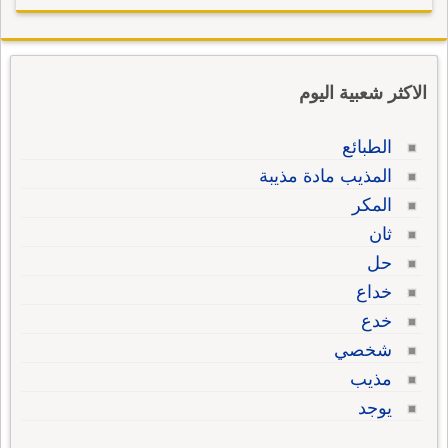
الاكثر شعبية اليوم
الطبائع
المذيب مادة مذيبة
المكر
ثان
حل
خداع
خدع
شخصي
مذيب
يوجد