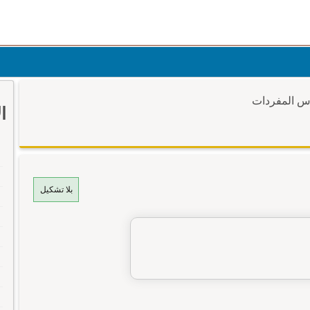
وس المفردات
ا
بلا تشكيل