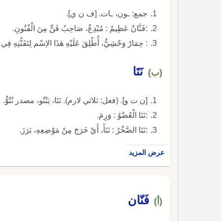
جمع: ـون، ـات. [ف ن ي].
:فَنَّانٌ عَظِيمٌ : مُبْدِعٌ، صَاحِبُ فَنٍّ مِنَ الْفُنُونِ.
: حِمَارٌ وَحْشِيٌّ، أُطْلِقَ عَلَيْهِ هَذَا الاِسْم لِتَفَنُّنِهِ فِي 
نَتَا
(ب)
[ن ت و]. (فعل: ثلاثي لازم). نَتَا، يَنْتُو، مصدر نُتُوٌّ.
:نَتَا الْعُضْوُ : وَرِمَ.
:نَتَا الصَّخْرُ : نَتَأَ، أَيْ خَرَجَ مِنْ مَوْضِعِهِ، بَرَزَ.
عرض المزيد
فَنّان
(أ)