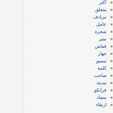
أكثر
متعلق
مرادف
عامل
شجرة
مثير
قماش
جهاز
مسيو
كلمة
صاحب
مدينة
فرانكو
مضاد
ارتقاء