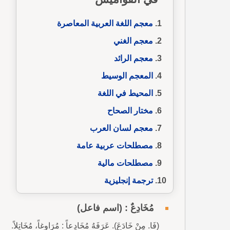
معجم اللغة العربية المعاصرة
معجم الغني
معجم الرائد
المعجم الوسيط
المحيط في اللغة
مختار الصحاح
معجم لسان العرب
مصطلحات عربية عامة
مصطلحات مالية
ترجمة إنجليزية
مُخَادِعٌ : (اسم فاعل)
(فَا. مِنْ خَادَعَ). عَرَفَهُ مُخَادِعاً : مُرَاوِغاً، مُخَاتِلاً.