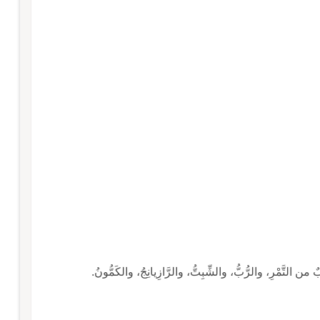
من التَّمْرِ، والرُّبُّ، والشِّبِتُّ، والرَّازِيانِجُ، والكَمُّونُ.