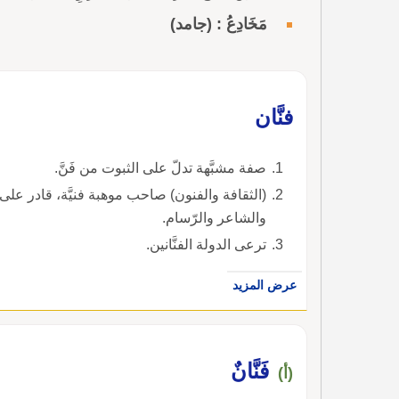
مَخَادِعُ : (جامد)
فنَّان
صفة مشبَّهة تدلّ على الثبوت من فَنَّ.
(الثقافة والفنون) صاحب موهبة فنيَّة، قادر على 
والشاعر والرّسام.
ترعى الدولة الفنَّانين.
عرض المزيد
فَنَّانٌ
(أ)