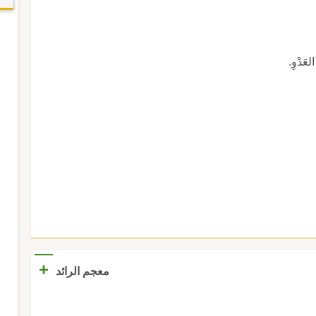
العَدْوِ.
+
معجم الرائد