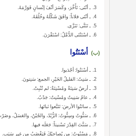
ـ أنْتَى: تَأَخَّرَ، وكَسَرَ أنْفَ إنْسانٍ فَوَرَّمَهُ.
ـ أنْتَى فلاناً: وافَقَ شَكْلَهُ وخُلُقَهُ.
ـ تَنَتَّى: تَنَزَّى.
ـ اسْتَنْتَى الدُّمَّلُ: اسْتَقْرَنَ.
أسْنَتُوا
(ب)
ـ أسْنَتُوا: أجْدَبوا.
ـ سَنِتُ: القليلُ الخَيْرِ، الجمع: سَنِتونَ.
ـ أرضٌ سَنِتَةٌ ومُسْنِتَةٌ: لم تُنْبِتْ.
ـ عامٌ سَنِيتٌ ومُسْنِتٌ: جَدْبٌ.
ـ سانَتُوا الأرضَ: تَتَبَّعوا نَباتَها.
ـ سَنُّوتُ وسِنُّوتُ: الزُّبْدُ، والجُبْنُ، والعَسَلُ، وضَرْبٌ 
ـ سَنَّتَ القِدْرَ تَسْنيتاً: جَعَلَه فيها.
ـ مَسْنُوتُ: من يُصاحِبُكَ فَيَغْضَبُ من غيرِ سَبَبٍ.