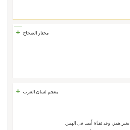
+
مختار الصحاح
+
معجم لسان العرب
رِمَ، بغير همز، وقد تقدَّمَ أَيضا في الهمز.