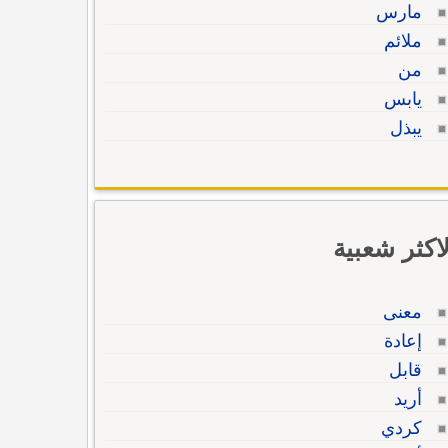
مارس
ملائم
من
يابس
يبذل
لاكثر شعبية
معنى
إعادة
قابل
أريد
كردي