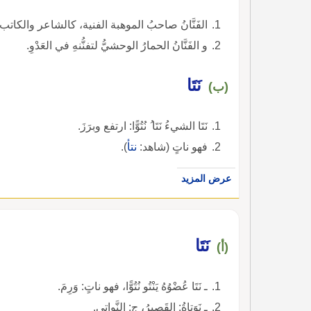
الفَنَّانُ صاحبُ الموهبة الفنية، كالشاعر والكاتب، والموسيقى والمصور والممثِّل؛ وهو مبالغة من فنَّ.
و الفَنَّانُ الحمارُ الوحشيُّ لتفنُّنهِ في العَدْوِ.
نَتَا
(ب)
نَتَا الشيءُ نَتَا ُ نُتُوًّا: ارتفع وبرَزَ.
فهو ناتٍ (شاهد:
نتأ
).
عرض المزيد
نَتَا
(أ)
ـ نَتَا عُضْوُهُ يَنْتُو نُتُوًّا، فهو ناتٍ: وَرِمَ.
ـ نَوَتاةُ: القَصِيرُ، ج: النَّواتِي.