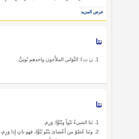
عرض المزيد
نتا
ن ت ا: النَّوَاتي الملاَّحون واحدهم نُوتِيٌّ.
نتا
نَتا الشيءُ نَتْواً ونُتُوًّا: وَرِمَ.
ونَتا عُضْوٌ من أَعْضائ يَنْتُو نُتُوًّا، فهو ناتٍ إِذا وَ