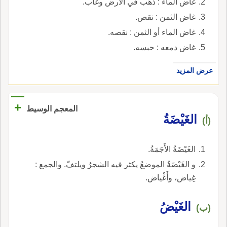
غاض الماء : ذهب في الأرض وغاب.
غاض الثمن : نقص.
غاض الماء أو الثمن : نقصه.
غاض دمعه : حبسه.
عرض المزيد
+
المعجم الوسيط
الغَيْضَةُ
(أ)
الغَيْضَةُ الأَجَمَةُ.
و الغَيْضَةُ الموضعُ يكثر فيه الشجرُ ويلتفّ. والجمع :
غِياض، وأَغْياض.
الغَيْضُ
(ب)