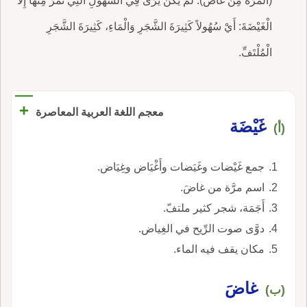
(الْمَرَّةُ مِنْ غَاضَ). لَمْ يَكُنْ يَرَى فِي السُّهُولِ الَّتِي تَمُرُّ مِنْهَا إِلاَّ
الْغَيْضَةَ: أَيْ سُهُولاً كَثِيرَةَ الشَّجَرِ وَالْمَاءِ، كَثِيرَةَ الشَّجَرِ
الْمُلْتَفِّ.
+
معجم اللغة العربية المعاصرة
غَيْضَة
(أ)
جمع غَيْضات وغَيَضات وأَغْيَاض وغِيَاض.
اسم مرَّة من غاضَ.
أَجَمَة، شجر كثير ملتفّ.
دوَّى صوت الرِّيح في الغِياض.
مكان يقف فيه الماء.
غاضَ
(ب)