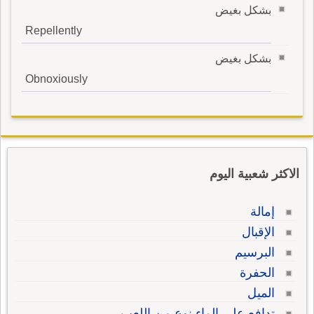
بشكل بغيض
Repellently
بشكل بغيض
Obnoxiously
الاكثر شعبية اليوم
إمالة
الإقبال
البرسيم
الحفرة
الميل
تدافع على الماء نوع من اللعب