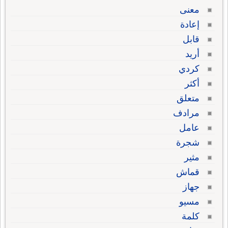
معنى
إعادة
قابل
أريد
كردي
أكثر
متعلق
مرادف
عامل
شجرة
مثير
قماش
جهاز
مسيو
كلمة