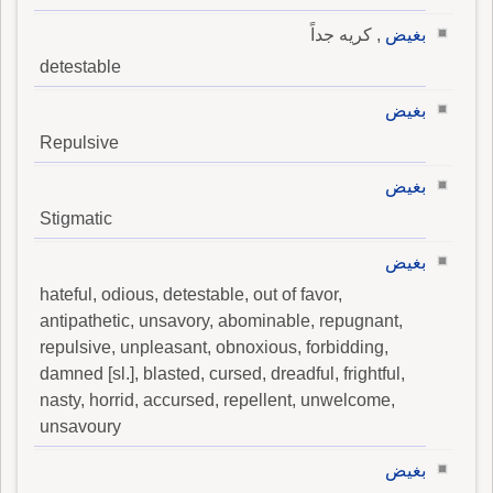
بغيض
, كريه جداً
detestable
بغيض
Repulsive
بغيض
Stigmatic
بغيض
hateful, odious, detestable, out of favor,
antipathetic, unsavory, abominable, repugnant,
repulsive, unpleasant, obnoxious, forbidding,
damned [sl.], blasted, cursed, dreadful, frightful,
nasty, horrid, accursed, repellent, unwelcome,
unsavoury
بغيض