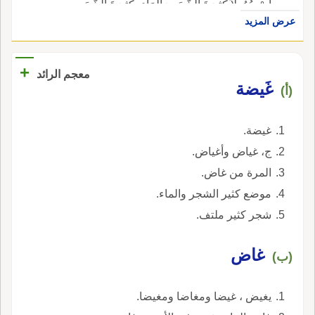
أَيْ سُهُولاً كَثِيرَةَ الشَّجَرِ وَالْمَاءِ، كَثِيرَةَ الشَّجَرِ
عرض المزيد
الْمُلْتَفِّ.
+
معجم الرائد
غَيضة
(أ)
غيضة.
ج، غياض وأغياض.
المرة من غاض.
موضع كثير الشجر والماء.
شجر كثير ملتف.
غاض
(ب)
يغيض ، غيضا ومغاضا ومغيضا.