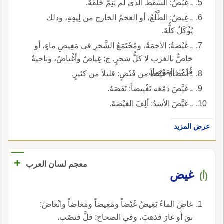
ـ غَيْضُ: السِّقْطُ الذي لم يَتِمَّ خَلْقُهُ.
ـ غِيضُ: الطَّلْعُ، أو العَجَمُ الخارج من لِيفِهِ، وذلك
يُؤْكَلُ كلُّهُ.
ـ غَيْضَةُ: الأجَمَةُ، ومُجْتَمَعُ الشَّجَرِ في مَغِيضِ ماءٍ، أو
خاصٌّ بالغَرَب لا كلُّ شجرٍ. ج: غِياضٌ وأغْياضٌ، وناحيةٌ
قُرْبَ المَوْصِلِ.
ـ أعْطاهُ غَيْضاً من فَيْضٍ: قليلاً من كثيرٍ.
ـ غَيَّضَ دَمْعَه تَغْييضاً: نَقَصَهُ.
ـ غَيَّضَ الأسَدُ: ألِفَ الغَيْضَةَ.
عرض المزيد
+
معجم لسان العرب
غيض
(أ)
غاضَ الماءُ يَغِيضُ غَيْضاً ومَغِيضاً ومَغاضاً وانْغاضَ:
نقَ أَو غارَ فذهبَ، وفي الصحاح: قَلَّ فنضَب.