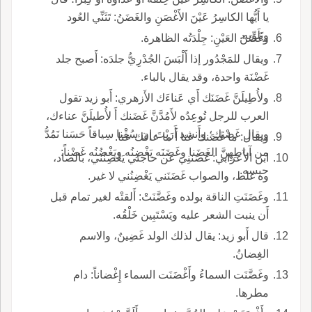
يا أَيُّها الكاسِرُ عَيْنَ الأَغْصَنِ والغَضَنُ: تَثَنِّي العُود
وتَلَوِّيه.
وغَضَنُ العَيْنِ: جِلْدَتُه الظاهرة.
ويقال للمَجْدُور إذا أَلْبَسَ الجُدْرِيُّ جلدَه: أَصبح جلد
غَضْنَة واحدة، وقد يقال بالباء.
ولأُطِيلَنَّ غَضَنَك أَي عَناءَك الأَزهري: أَبو زيد تقول
العرب للرجل تُوعِدُه لأَمُدَّنَّ غَضَنك أَ لأُطيلَنَّ عناءك،
ويقال غَضْنك؛ وأَنشد أَرَيْتَ إن سُقْنا سِياقاً حَسَنا نَمُدُّ
ويقال: ما غَضَنك عنا أَ ما عاقك عنا.
من آباطِهِنَّ الغَضَنا وغَضَنَه يَغْضِنُه ويَغْضُنُه غَضْناً:
ابن الأَعرابي: غَصَننِي عن حاجتي يَغْصِنُني، بالصاد،
حبسه.
وه غلط، والصواب غَضَنَني يَغْضِنُني لا غير.
وغَضَنَتِ الناقة بولده وغَضَّنَتْ: أَلقتْه لغير تمام قبل
أَن ينبت الشعر عليه ويَسْتَبِين خَلْقُه.
قال أَبو زيد: يقال لذلك الولد غَضِينٌ، والاسم
الغِضانُ.
وغَضَّنَت السماءُ وأَغْضَنَت السماء إِغْضاناً: دام
مطرها.