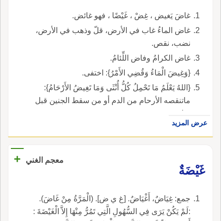
غاضَ يَغيض ، غِضْ ، غَيْضًا ، فهو غائض.
غاض الماءُ غاب في الأرض، قلّ وذهب في الأرض،
نضب، نقص.
غاض الكرامُ وفاض اللِّئامُ.
{وَغِيضَ الْمَاءُ وَقُضِي الأَمْرُ}: اختفى.
{اللهُ يَعْلَمُ مَا تَحْمِلُ كُلُّ أُنْثَى وَمَا تَغِيضُ الأَرْحَامُ}:
ماتنقصه الأرحام من الدم أو من سقط الجنين قبل
تمامه.
عرض المزيد
+
معجم الغني
غَيْضَةٌ
جمع: غِيَاضٌ، أَغْيَاضٌ. [غ ي ض]. (الْمَرَّةُ مِنْ غَاضَ).
:لَمْ يَكُنْ يَرَى فِي السُّهُولِ الَّتِي تَمُرُّ مِنْهَا إِلاَّ الْغَيْضَةَ :