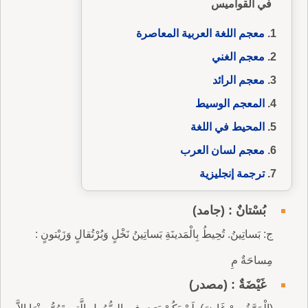
في القواميس
معجم اللغة العربية المعاصرة
معجم الغني
معجم الرائد
المعجم الوسيط
المحيط في اللغة
معجم لسان العرب
ترجمة إنجليزية
بُسْتانٌ : (جامد)
ج: بَساتِينُ. تُحِيطُ بِالْمَدينَةِ بَساتِينُ نَخْلٍ وَبُرْتُقالٍ وَزَيْتونٍ :
مِساحَةٌ مِ
غَيْضَةٌ : (مصدر)