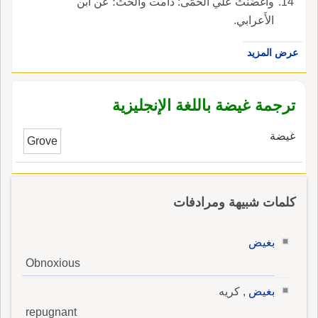
وأَغْضَنَتْ علي الحُمَّى: دامت وأَلَحَّتْ؛ عن ابن
الأَعرابي.
عرض المزيد
ترجمة غيضة باللغة الإنجليزية
غيضة
Grove
كلمات شبيهة ومرادفات
بغيض
Obnoxious
بغيض
, كريه
repugnant