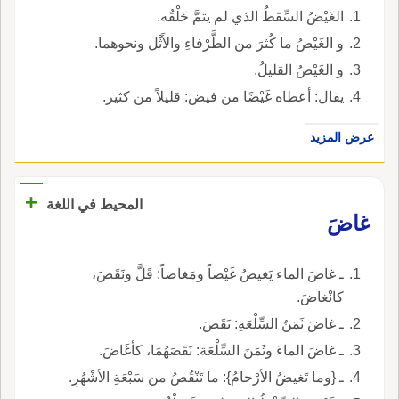
الغَيْضُ السِّقطُ الذي لم يتمَّ خَلْقُه.
و الغَيْضُ ما كُثرَ من الطَّرْفاءِ والأَثْل ونحوهما.
و الغَيْضُ القليلُ.
يقال: أعطاه غَيْضًا من فيض: قليلاً من كثير.
عرض المزيد
+
المحيط في اللغة
غاضَ
ـ غاضَ الماء يَغيضُ غَيْضاً ومَغاضاً: قَلَّ ونَقَصَ،
كانْغاضَ.
ـ غاضَ ثَمَنُ السِّلْعَةِ: نَقَصَ.
ـ غاضَ الماءَ وثَمَنَ السِّلْعَة: نَقَصَهُمَا، كأغَاضَ.
ـ {وما تَغيضُ الأرْحامُ}: ما تَنْقُصُ من سَبْعَةِ الأشْهُرِ.