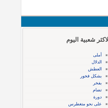
لاكثر شعبية اليوم
أملى
الدلال
العطش
بشكل فخور
بفخر
تضام
دورة
على نحو متغطرس