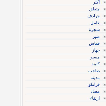
أكثر
متعلق
مرادف
عامل
شجرة
مثير
قماش
جهاز
مسيو
كلمة
صاحب
مدينة
فرانكو
مضاد
ارتقاء