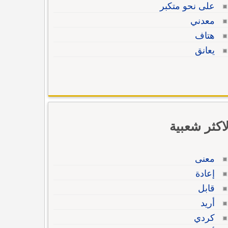
على نحو متكبر
معدني
هتاف
يعانق
لاكثر شعبية
معنى
إعادة
قابل
أريد
كردي