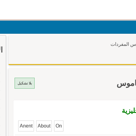
وس المفردات
ا
قاموس
بلا تشكيل
ليزية
Anent
About
On