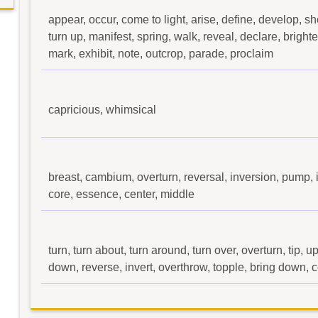
appear, occur, come to light, arise, define, develop, s
turn up, manifest, spring, walk, reveal, declare, bright
mark, exhibit, note, outcrop, parade, proclaim
capricious, whimsical
breast, cambium, overturn, reversal, inversion, pump, i
core, essence, center, middle
turn, turn about, turn around, turn over, overturn, tip, u
down, reverse, invert, overthrow, topple, bring down, con