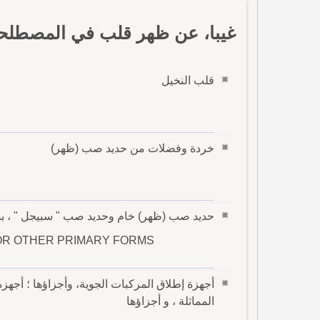
غيبا، عن ظهر قلب في المصطلحا
قلب النخيل
خردة وفضلات من حديد صب (ظهر)
حديد صب (ظهر) خام وحديد صب " سبيجل " ، بش
S OR OTHER PRIMARY FORMS
أجهزة إطلاق المركبات الجوية، وأجزاؤها ؛ أجهز
المماثلة ، و أجزاؤها