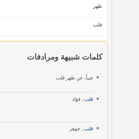
ظهر
قلب
كلمات شبيهة ومرادفات
غيباً، عن ظهر قلب
قلب
, فؤاد
قلب
, جوهر