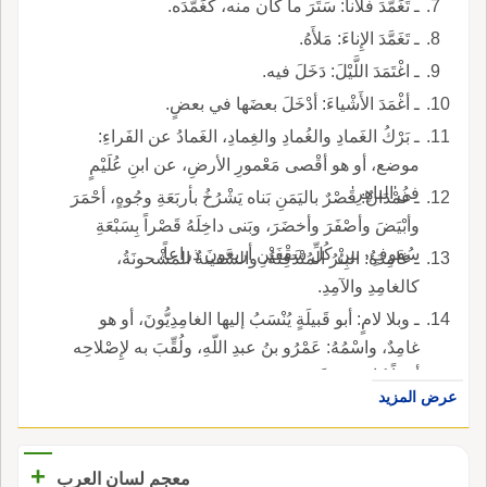
ـ تَغَمَّدَ فلاناً: سَتَرَ ما كان منه، كغَمَّدَه.
ـ تَغَمَّدَ الإِناءَ: مَلأَهُ.
ـ اغْتَمَدَ اللَّيْلَ: دَخَلَ فيه.
ـ أغْمَدَ الأَشْياءَ: أدْخَلَ بعضَها في بعضٍ.
ـ بَرْكُ الغَمادِ والغُمادِ والغِمادِ، الغَمادُ عن الفَراءِ:
موضع، أو هو أقْصى مَعْمورِ الأرضِ، عن ابنِ عُلَيْمٍ
في'الباهِرِ'.
ـ غُمْدَانٌ: قَصْرٌ باليَمَنِ بَناه يَشْرُخُ بأربَعَةِ وجُوهٍ، أحْمَرَ
وأبْيَضَ وأصْفَرَ وأخضَرَ، وبَنى داخِلَهُ قَصْراً بِسَبْعَةِ
سُقوفٍ، بين كُلِّ سَقْفَيْنِ أربعونَ ذراعاً.
ـ غامِدَةُ: البِئْرُ المُنْدَفِنَةُ، والسَّفينةُ المَشْحونَةُ،
كالغامِدِ والآمِدِ.
ـ وبلا لامٍ: أبو قَبيلَةٍ يُنْسَبُ إليها الغامِدِيُّونَ، أو هو
غامِدٌ، واسْمُهُ: عَمْرُو بنُ عبدِ اللّهِ، ولُقِّبَ به لإِصْلاحِه
أمْراً كان بينَ قَوْمِه.
عرض المزيد
+
معجم لسان العرب