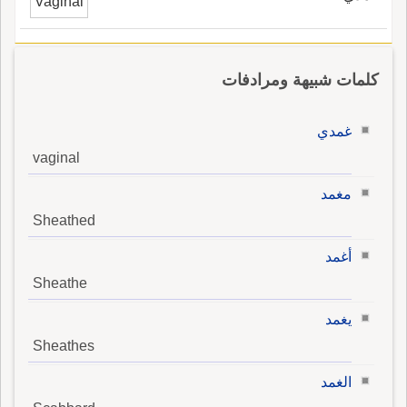
Vaginal
كلمات شبيهة ومرادفات
غمدي
vaginal
مغمد
Sheathed
أغمد
Sheathe
يغمد
Sheathes
الغمد