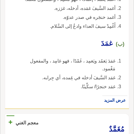
أغمد السَّيفَ غمَده، أدخله، غرَزه.
أغمد خنجَره في صدر عدوّه.
أَغْمِدْ سيفَ العداء وادعُ إلى السَّلام.
غمَدَ
(ب)
غمَدَ يَغمُد ويَغمِد ، غَمْدًا ، فهو غامِد ، والمفعول
مَغْمود.
غمَد السَّيفَ أدخله في غِمده، أي جِرابه.
غمَد خنجرًا/ سكِّينًا.
عرض المزيد
+
معجم الغني
مُغَمَّدٌ