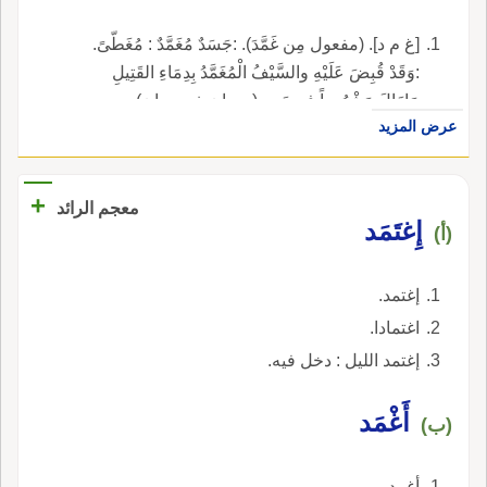
[غ م د]. (مفعول مِن غَمَّدَ). :جَسَدٌ مُغَمَّدٌ : مُغَطّىً.
:وَقَدْ قُبِضَ عَلَيْهِ والسَّيْفُ الْمُغَمَّدُ بِدِمَاءِ القَتِيلِ
مَازَالَ مَشْهُوراً فِي يَدِهِ. (جبران خ. جبران).
عرض المزيد
+
معجم الرائد
إِغتَمَد
(أ)
إغتمد.
اغتمادا.
إغتمد الليل : دخل فيه.
أَغْمَد
(ب)
أغمد.