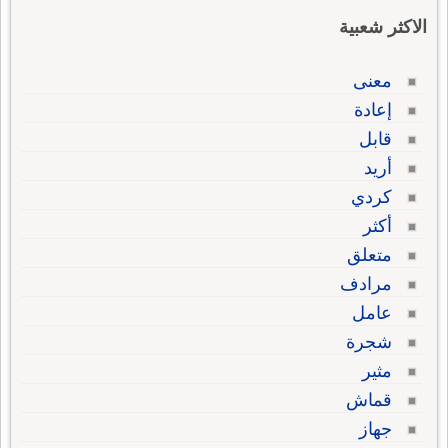
الاكثر شعبية
معنى
إعادة
قابل
أريد
كردي
أكثر
متعلق
مرادف
عامل
شجرة
مثير
قماش
جهاز