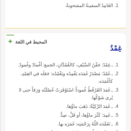
الغَامِدُ السفينةُ المشحونةُ.
+
المحيط في اللغة
غِمْدُ
ـ غِمْدُ: جَفْنُ السَّيْفِ، كالغُمُدَّانِ، الجمع: أغْمادٌ وغُمودٌ.
ـ غَمْدُ: مَصْدَرُ غَمَدَه يَغْمِدُه ويَغْمُدُه: جَعَلَه في الغِمْدِ،
كأغْمَدَه.
ـ غَمَدَ العُرْفُطُ غُموداً: اسْتَوْفَرَتْ خُصْلَتُه وَرَقاً حتى لا
يُرى شَوْكُها.
ـ غَمَدَ الرَّكِيَّةُ: ذَهَبَ ماؤُها.
ـ غَمِدَ: كَثُرَ ماؤُها، أو قَلَّ، ضِدٌّ.
ـ تَغَمَّدَه اللّهُ بِرَحْمَتِه: غَمَرَه بها.