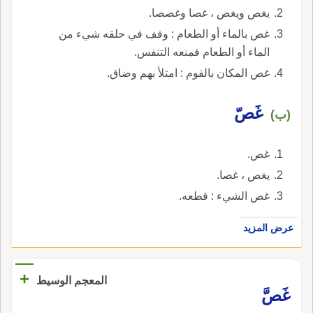
يغص ويغص ، غصا وغصصا.
غص بالماء أو الطعام : وقف في حلقه شيء من
الماء أو الطعام فمنعه التنفس.
غص المكان بالقوم : امتلأ بهم وضاق.
غَصّ
(ب)
غص.
يغص ، غصا.
غص الشيء : قطعه.
عرض المزيد
+
المعجم الوسيط
غَصَّ