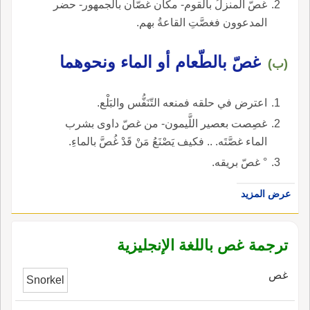
غصّ المنزلُ بالقوم- مكان غصّان بالجمهور- حضر
المدعوون فغصَّتِ القاعةُ بهم.
غصّ بالطّعام أو الماء ونحوهما
(ب)
اعترض في حلقه فمنعه التّنَفُّس والبَلْع.
غصِصت بعصير اللَّيمون- من غصّ داوى بشرب
الماء غصَّتَه. .. فكيف يَصْنَعُ مَنْ قَدْ غُصَّ بالماءِ.
° غصّ بريقه.
عرض المزيد
ترجمة غص باللغة الإنجليزية
غص
Snorkel