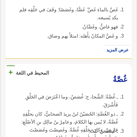
غَصَّ بالماءِ غَصَّ َ غَصًّا، وغَصَصًا: وقَفَ في حَلْقِه فلم
يكد يُسيغه.
فهو غاصٌّ، وغَضَّانُ.
و غَصَّ المكانُ بأَهله: امتلأَ بهم وضاق.
عرض المزيد
+
المحيط في اللغة
غُصَّةُ
ـ غُصَّةُ: الشَّجا، ج: غُصَصٌ، وما اعْتَرَضَ في الحَلْقِ
فَأَشْرَقَ.
ـ ذو الغُصَّةِ: الحُصَيْنُ ابنُ يزيدَ الصحابيُّ، كان بحلْقِهِ
غُصَّةٌ، لا يُبين بها الكلامَ، وعامِرُ بنُ مالِكِ بنِ الأصْلَعِ:
فارِسٌ، وكان بحَلْقِهِ غُصَّةٌ. وغَصِصْتَ وغَصَصْتَ
ـ غَصْغَصُ: نَبْتٌ.