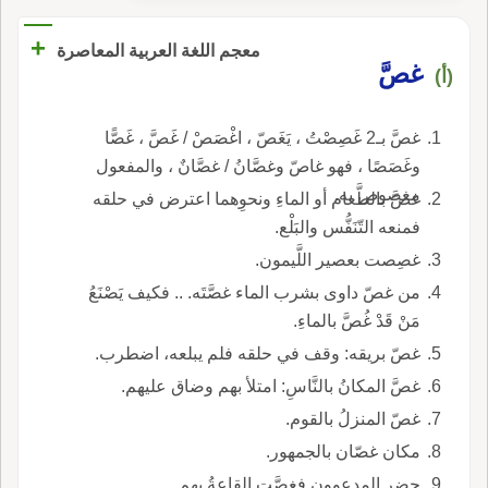
+
معجم اللغة العربية المعاصرة
غصَّ
(أ)
غصَّ بـ2 غَصِصْتُ ، يَغَصّ ، اغْصَصْ / غَصَّ ، غَصًّا
وغَصَصًا ، فهو غاصّ وغصَّانُ / غصَّانٌ ، والمفعول
مغصوص به.
غصَّ بالطَّعام أو الماءِ ونحوِهما اعترض في حلقه
فمنعه التّنَفُّس والبَلْع.
غصِصت بعصير اللَّيمون.
من غصّ داوى بشرب الماء غصَّتَه. .. فكيف يَصْنَعُ
مَنْ قَدْ غُصَّ بالماءِ.
غصّ بريقه: وقف في حلقه فلم يبلعه، اضطرب.
غصَّ المكانُ بالنَّاسِ: امتلأ بهم وضاق عليهم.
غصّ المنزلُ بالقوم.
مكان غصّان بالجمهور.
حضر المدعوون فغصَّتِ القاعةُ بهم.