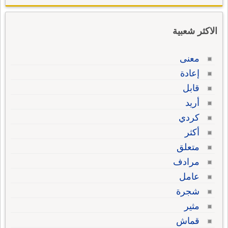
الاكثر شعبية
معنى
إعادة
قابل
أريد
كردي
أكثر
متعلق
مرادف
عامل
شجرة
مثير
قماش