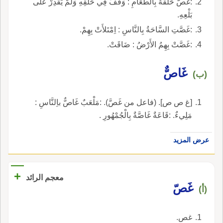
:غَصَّ حَلْقُهُ بِالطَّعَامِ : وَقَفَ فِي حَلْقِهِ وَلَمْ يَقْدِرْ عَلَى
بَلْعِهِ.
:غَصَّتِ السَّاحَةُ بِالنَّاسِ : اِمْتَلأَتْ بِهِمْ.
:غَصَّتْ بِهِمُ الأَرْضُ : ضَاقَتْ.
غَاصٌّ
(ب)
[غ ص ص]. (فاعل من غَصَّ). :مَلْعَبٌ غَاصٌّ باِلنَّاسِ :
مَلِيءٌ. :قَاعَةٌ غَاصَّةٌ بِالْجُمْهُورِ .
عرض المزيد
+
معجم الرائد
غَصّ
(أ)
غص.