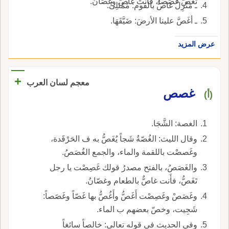
تغَصُّ غَصَصاً، فأنتَ غاصٌّ وغَصَّانُ.
ـ مَنْزِلٌ غاصٌّ بالقوم: مُمْتَلِئٌ.
ـ أغَصَّ علينا الأرضَ: ضَيَّقَهَا.
عرض المزيد
+
معجم لسان العرب
غصص
(أ)
الغصة: الشَّجَا.
وقال الليث: الغُصّةُ شَجاً يُغَصُّ به ف الحَرْقَدة،
وغَصصْت باللقمة والماء، والجمع الغُصَصُ.
والغَصَصُ، بالفتح مصدرُ قولك غَصِصْت يا رجل
تَغَصُّ، فأَنت غاصٌّ بالطعام وغصّانُ.
وغَصَصْ وغَصِصْت أَغَصُّ وأَغُصُّ بها غَصّاً وغَصََصاً:
شَجِيت، وخصّ بعضهم ب الماء.
وفي الحديث في قوله تعالى: خالصاً سائغاً