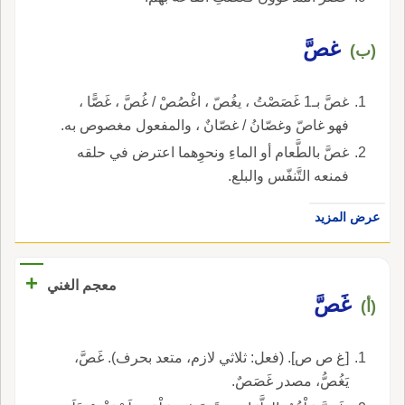
غصَّ
(ب)
غصَّ بـ1 غَصَصْتُ ، يغُصّ ، اغْصُصْ / غُصَّ ، غَصًّا ،
فهو غاصّ وغصّانُ / غصّانٌ ، والمفعول مغصوص به.
غصَّ بالطَّعام أو الماءِ ونحوِهما اعترض في حلقه
فمنعه التَّنفّس والبلع.
عرض المزيد
+
معجم الغني
غَصَّ
(أ)
[غ ص ص]. (فعل: ثلاثي لازم، متعد بحرف). غَصَّ،
يَغُصُّ، مصدر غَصَصٌ.