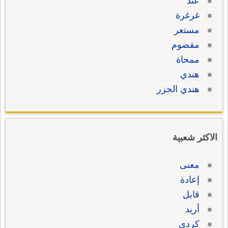
عند
غرغرة
مستعر
مقضوم
ممحاة
هندي
هندي الجزر
الاكثر شعبية
معنى
إعادة
قابل
أريد
كردي