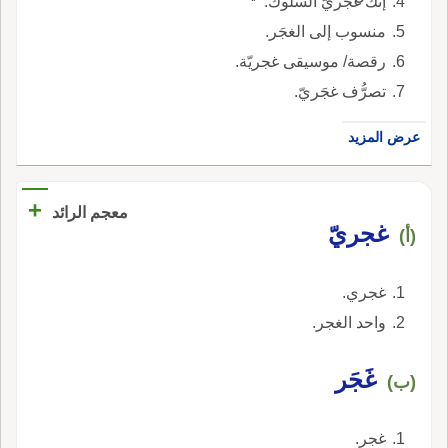
إنّك غجريّ السلوك.
منسوب إلى الغجَر.
رقصة/ موسيقى غجريّة.
تصرُّف غجَريّ.
عرض المزيد
+
معجم الرائد
غجريّ
(أ)
غجري.
واحد الغجر.
غَجَر
(ب)
غجر.