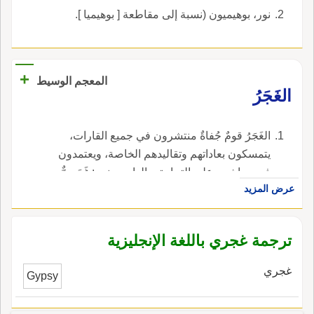
نور، بوهيميون (نسبة إلى مقاطعة [ بوهيميا ].
+
المعجم الوسيط
الغَجَرُ
الغَجَرُ قومٌ جُفاةٌ منتشرون في جميع القارات،
يتمسكون بعاداتهم وتقاليدهم الخاصة، ويعتمدون
في معاشهم على التجارة، والواحد منهم: غَجَريٌّ.
عرض المزيد
ترجمة غجري باللغة الإنجليزية
غجري
Gypsy