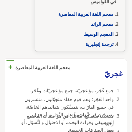
في القواميس
معجم اللغة العربية المعاصرة
معجم الرائد
المعجم الوسيط
ترجمة إنجليزية
+
معجم اللغة العربية المعاصرة
غجريّ
جمع غَجَر، مؤ غجريّة، جمع مؤ غجريّات وغَجَر.
واحد الغَجَر؛ وهم قوم جفاة متجوِّلون، منتشرون
في جميع القارّات، يتمسَّكون بتقاليدهم الخاصَّة،
يعتمدون في معاشهم على التِّجارة، أو عزف
متشدِّد، متسكِّع، متحلّل من مواصفات المجتمع
الموسيقى وقراءة البخت، أو الاحتيال والتَّسوّل، أو
وقيَمِه.
بعض الصناعات الخفيفة.