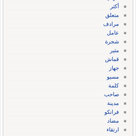
أكثر
متعلق
مرادف
عامل
شجرة
مثير
قماش
جهاز
مسيو
كلمة
صاحب
مدينة
فرانكو
مضاد
ارتقاء