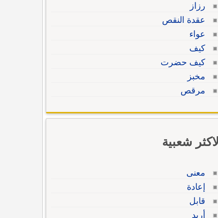
رزاز
عقدة النقص
عواء
كيف
كيف حضرت
مخبز
مرقص
لاكثر شعبية
معنى
إعادة
قابل
أريد