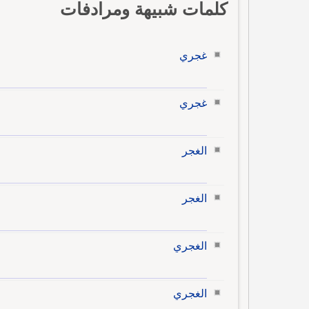
كلمات شبيهة ومرادفات
غجري
غجري
الغجر
الغجر
الغجري
الغجري