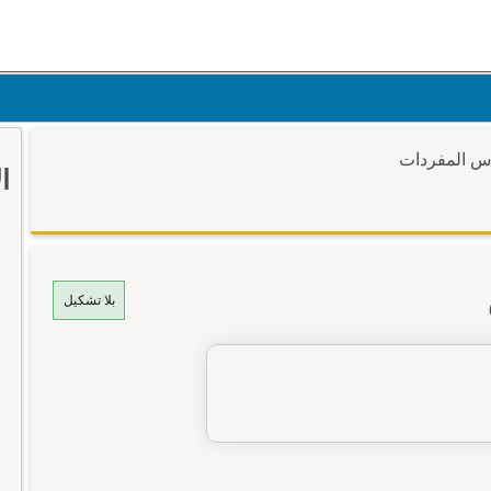
وس المفردات
ا
بلا تشكيل