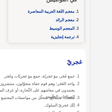
معجم اللغة العربية المعاصرة
معجم الرائد
المعجم الوسيط
ترجمة إنجليزية
غجريّ
جمع غَجَر، مؤ غجريّة، جمع مؤ غجريّات وغَجَر.
واحد الغَجَر؛ وهم قوم جفاة متجوِّلون، منتشرون 
يعتمدون في معاشهم على التِّجارة، أو عزف المو
الصناعات الخفيفة.
متشدِّد، متسكِّع، متحلّل من مواصفات المجتمع وق
إنّك غجريّ السلوك.