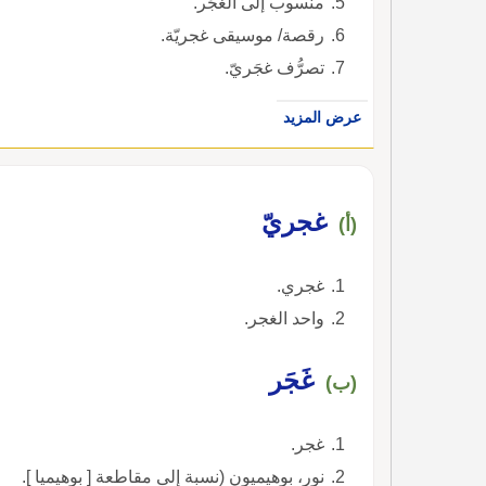
منسوب إلى الغجَر.
رقصة/ موسيقى غجريّة.
تصرُّف غجَريّ.
عرض المزيد
غجريّ
(أ)
غجري.
واحد الغجر.
غَجَر
(ب)
غجر.
نور، بوهيميون (نسبة إلى مقاطعة [ بوهيميا ].