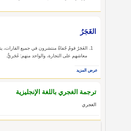
الغَجَرُ
الغَجَرُ قومٌ جُفاةٌ منتشرون في جميع القارات،
معاشهم على التجارة، والواحد منهم: غَجَريٌّ.
عرض المزيد
ترجمة الغجري باللغة الإنجليزية
الغجري