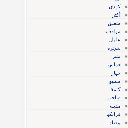
كردي
أكثر
متعلق
مرادف
عامل
شجرة
مثير
قماش
جهاز
مسيو
كلمة
صاحب
مدينة
فرانكو
مضاد