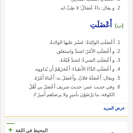
و يقال: داءٌ عُضَالٌ: لا طِبَّ له.
أَعْضَلَتِ
(ب)
أَعْضَلَتِ الوالِدَةُ: عَسُرَ عليها الولادةُ.
و أَعْضَلَتِ الأَمْرُ: اشتدَّ واستغلق.
و أَعْضَلَتِ الشيءُ: اشتدَّ قُبْحُهُ.
و أَعْضَلَتِ الدَّاءُ الأَطباءَ: أَعْجَزَهُمْ أَن يُداووه.
ويقال: أَعْضَلَهُ فلانٌ، وأَعَضَلَ به: أَعْياهُ أَمْرُهُ.
وفي حديث عمر: حديث شريف أَعْضَلَ بي أَهْلُ
الكوفة، ما يَرْضَوْنَ بأميرٍ ولا يرضاهم أَميرٌ //.
عرض المزيد
+
المحيط في اللغة