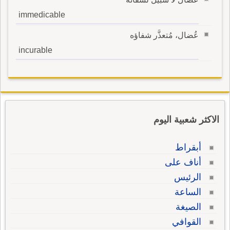
immedicable
عُضال، مُتعذَّر شفاؤه
incurable
الاكثر شعبية اليوم
أبقراط
أناف على
الرئيس
الساعة
الصيغة
القوافي