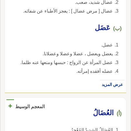
عضال شديد، صعب.
عضال [ مرض عضال ] : يعجز الأطباء عن شفائه.
عَضَل
(ب)
عضل.
يعضل ويعضل ، عضلا وعضلا وعضلانا.
عضل المرأة عن الزواج : حبسها ومنعها عنه ظلما.
عضله أفقده إمرأته.
عرض المزيد
+
المعجم الوسيط
العُضَالُ
(أ)
العُضَالُ الشديدُ المُعْجِزُ.