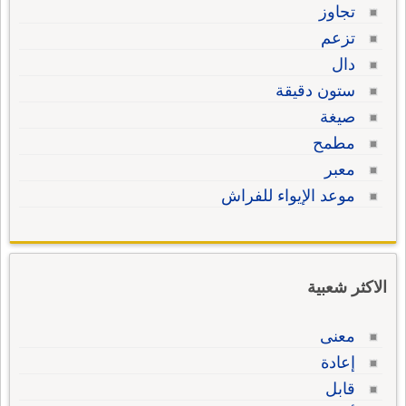
تجاوز
تزعم
دال
ستون دقيقة
صيغة
مطمح
معبر
موعد الإيواء للفراش
الاكثر شعبية
معنى
إعادة
قابل