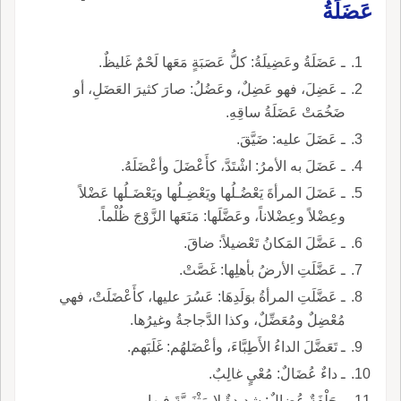
عَضَلَةُ
ـ عَضَلَةُ وعَضِيلَةُ: كلُّ عَصَبَةٍ مَعَها لَحْمٌ غَليظٌ.
ـ عَضِلَ، فهو عَضِلٌ، وعَضُلُ: صارَ كثيرَ العَضَلِ، أو
ضَخُمَتْ عَضَلَةُ ساقِهِ.
ـ عَضَلَ عليه: ضَيَّقَ.
ـ عَضَلَ به الأمرُ: اشْتَدَّ، كأَعْضَلَ وأعْضَلَهُ.
ـ عَضَلَ المرأةَ يَعْضُـلُها ويَعْضِـلُها ويَعْضَـلُها عَضْلاً
وعِضْلاً وعِضْلاناً، وعَضَّلَها: مَنَعَها الزَّوْجَ ظُلْماً.
ـ عَضَّلَ المَكانُ تَعْضيلاً: ضاقَ.
ـ عَضَّلَتِ الأرضُ بأهلِها: غَصَّتْ.
ـ عَضَّلَتِ المرأةُ بوَلَدِهَا: عَسُرَ عليها، كأَعْضَلَتْ، فهي
مُعْضِلٌ ومُعَضِّلٌ، وكذا الدَّجاجةُ وغيرُها.
ـ تَعَضَّلَ الداءُ الأَطِبَّاءَ، وأعْضَلهُم: غَلَبَهم.
ـ داءٌ عُضَالٌ: مُعْيٍ غالِبٌ.
ـ حَلْفَةٌ عُضالٌ: شديدةٌ لا مَثْنَوِيَّةَ فيها.