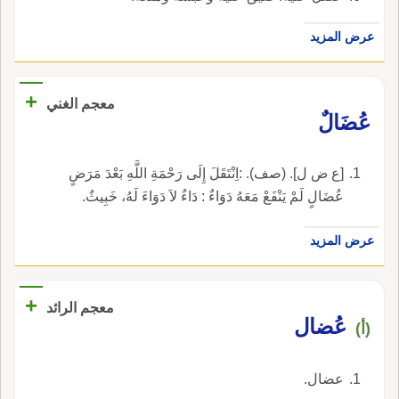
عرض المزيد
+
معجم الغني
عُضَالٌ
[ع ض ل]. (صف). :اِنْتَقَلَ إِلَى رَحْمَةِ اللَّهِ بَعْدَ مَرَضٍ
عُضَالٍ لَمْ يَنْفَعْ مَعَهُ دَوَاءٌ : دَاءٌ لاَ دَوَاءَ لَهُ، خَبِيثٌ.
عرض المزيد
+
معجم الرائد
عُضال
(أ)
عضال.