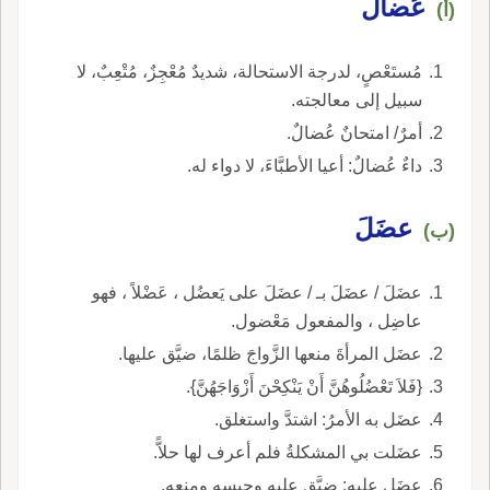
عُضال
(أ)
مُستَعْصٍ، لدرجة الاستحالة، شديدٌ مُعْجِزٌ، مُتْعِبٌ، لا
سبيل إلى معالجته.
أمرٌ/ امتحانٌ عُضالٌ.
داءٌ عُضالٌ: أعيا الأطبَّاءَ، لا دواء له.
عضَلَ
(ب)
عضَلَ / عضَلَ بـ / عضَلَ على يَعضُل ، عَضْلاً ، فهو
عاضِل ، والمفعول مَعْضول.
عضَل المرأةَ منعها الزَّواجَ ظلمًا، ضيَّق عليها.
{فَلاَ تَعْضُلُوهُنَّ أَنْ يَنْكِحْنَ أَزْوَاجَهُنَّ}.
عضَل به الأمرُ: اشتدَّ واستغلق.
عضَلت بي المشكلةُ فلم أعرف لها حلاًّ.
عضَل عليه: ضيَّق عليه وحبسه ومنعه.