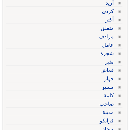
أريد
كردي
أكثر
متعلق
مرادف
عامل
شجرة
مثير
قماش
جهاز
مسيو
كلمة
صاحب
مدينة
فرانكو
مضاد