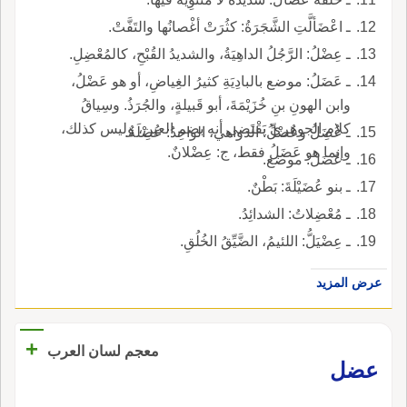
ـ اعْضَألَّتِ الشَّجَرَةُ: كثُرَتْ أغْصانُها والتَفَّتْ.
ـ عِضْلُ: الرَّجُلُ الداهِيَةُ، والشديدُ القُبْحِ، كالمُعْضِلِ.
ـ عَضَلُ: موضع بالبادِيَةِ كثيرُ الغِياضِ، أو هو عَضْلُ،
وابن الهونِ بنِ خُزَيْمَةَ، أبو قَبيلةٍ، والجُرَذُ. وسِياقُ
كلامِ الجوهريِّ يَقْتَضي أنه بضم العينِ، وليس كذلك،
ـ عُضَلُ وعُضْلُ: الدواهي، الواحِدُ: عُضْلَةٌ.
وإنما هو عَضَلُ فقط، ج: عِضْلانٌ.
ـ عُضَلُ: موضع.
ـ بنو عُضَيْلَةَ: بَطْنٌ.
ـ مُعْضِلاتُ: الشدائِدُ.
ـ عِضْيَلُّ: اللئيمُ، الضَّيِّقُ الخُلُقِ.
عرض المزيد
+
معجم لسان العرب
عضل