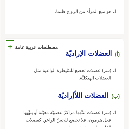
الماء (* هكذا في الأصل، ولعل في الكلام سقطاً)
‏هو منع المرأة من الزواج ظلما‏.
قال أَبو منصور أَحْسَبه (* قوله [ قال أبو منصور
أحسبه إلخ ] عبارته في التهذيب: لا أدري أه العضلة
أم العصلة ولم يروها لنا الثقات عن أبي عمرو)
العَصَلة، بالصاد المهملة، فصحف والعَضَل، بفتح
الضاد والعين: الجُرَذُ، والجمع عِضْلانٌ.
+
مصطلحات عربية عامة
العضلات الإراديّة
(أ)
(شر) عضلات تخضع للسَّيطرة الواعية مثل
العضلات الهيكليَّة.
العضلات اللاّإراديّة
(ب)
(شر) عضلات تنبِّهها مراكزُ عصبيَّة معيَّنة أو ينبِّهها
فعل هرمون، فلا تخضع للحِسّ الواعي كعضلات
القلب والمعدة ونحوهما.