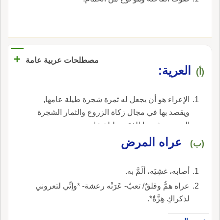
+
مصطلحات عربية عامة
العرية‏:‏
(أ)
الإعراء هو أن يجعل له ثمرة شجرة طيلة عامها‏, ‏
ويقصد بها في مجال زكاة الزروع والثمار الشجرة
الموهوب ثمرها للفقير طيلة عام‏.‏.
عراه المرض
(ب)
أصابه، غشِيَه، ألَمَّ به.
عراه همٌّ وقلقٌ/ تعبٌ- عَرَتْه رعشة- *وإنِّي لتعروني
لذكراكِ هِزَّةٌ*.