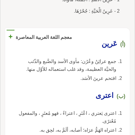
2 - عَرِينُ الْحَيَّةِ : جُحْرُهَا.
+
معجم اللغة العربية المعاصرة
عَرين
(أ)
جمع عرائِنُ وعُرُن: مأوى الأسد والضَّبع والذّئب
والحيَّة العظيمة، وقد غلب استعماله للأوَّل منها.
اقتحم عرينَ الأسَد.
اعترى
(ب)
اعترى يَعتري ، اعْتَرِ ، اعتراءً ، فهو مُعتَرٍ ، والمفعول
مُعْترًى.
اعتراه الهَمُّ عرَاه؛ أصابه، ألَمَّ به، لحِق به.