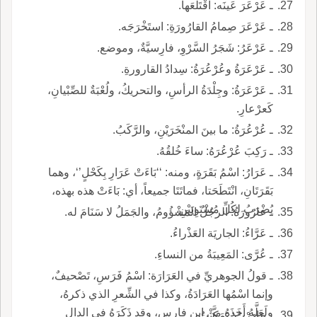
ـ عَرْعَرَ عَينَه: اقْتَلَعَها.
ـ عَرْعَرَ صِمامُ القارُورَةِ: استَخْرَجَه.
ـ عَرْعَرُ: شَجَرُ السَّرْوِ، فارِسيَّةٌ، وموضع.
ـ عَرْعَرَةُ وعُرْعُرَةُ: سِدادُ القارورةِ.
ـ عَرْعَرَةُ: وجِلْدَةُ الرأسِ، والتحريكُ، ولُعْبَةٌ للصِّبْيانِ،
كَعرْعارِ.
ـ عُرْعُرَةُ: ما بينَ المنْخَرَيْنِ، والرَّكَبُ.
ـ رَكِبَ عُرْعُرَهُ: ساءَ خُلقُهُ.
ـ عَرَارُ: اسْمُ بَقَرَةٍ، ومنه: ‘‘بَاءَتْ عَرَارِ بِكَحْلٍ’‘، وهما
بَقَرَتَانِ، انْتَطَحَتا، فماتَتَا جميعاً، أي: بَاءَتْ هذه بهذه،
يُضْرَبُ لكُلِّ مُسْتَوِيَيْنِ.
ـ عارُورَةُ: الرجُلُ المَشْؤُومُ، والجَمَلُ لا سَنَامَ له.
ـ عَرَّاءُ: الجاريَة العَذْراءُ.
ـ عُرَّى: المَعِيبَةُ من النساءِ.
ـ قولُ الجوهريِّ في العَرَارَة: اسْمُ فَرَسِ، تَصْحيفٌ،
وإنما اسْمُها العَرَادَةُ، وكذا في الشِّعرِ الذي ذكرهُ،
ولَعَلَّهُ أَخَذَهُ من ابنِ فارسٍ، وقد ذَكَرَهُ في الدالِ
ـ عارَرْتُ: تَمَكَّثْتُ.