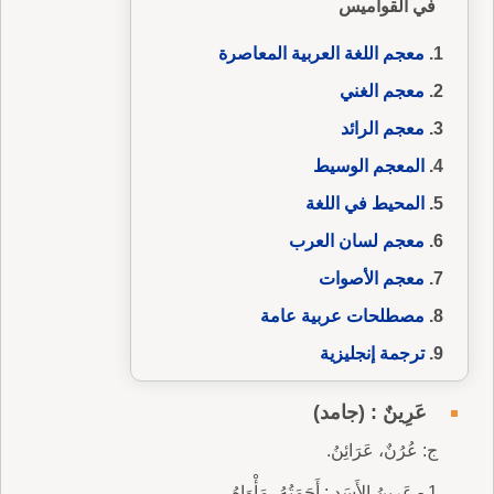
في القواميس
معجم اللغة العربية المعاصرة
معجم الغني
معجم الرائد
المعجم الوسيط
المحيط في اللغة
معجم لسان العرب
معجم الأصوات
مصطلحات عربية عامة
ترجمة إنجليزية
عَرِينٌ : (جامد)
ج: عُرُنٌ، عَرَائِنُ.
1 - عَرِينُ الأَسَدِ : أَجَمَتُهُ، مَأْوَاهُ.