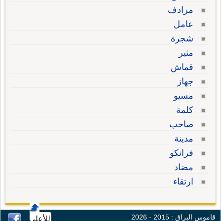
مرادف
عامل
شجرة
مثير
قماش
جهاز
مسيو
كلمة
صاحب
مدينة
فرانكو
مضاد
ارتقاء
قاموس البراق : 2015 - 2026
للأعلى