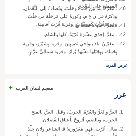
المهملةِ على الصِّحةِ.
ـ مَعَرَّةُ: بلد بينَ حَماةَ وحَلَبَ، وتُضافُ إلى النُّعْمان،
وذكرُهُ في ن ع م. وكورَةٌ على مَرْحَلَة من حَلَبَ،
وقرية قُرْبَ كَفرطابَ، وقرية قُرْبَ أفامِيَةَ.
ـ مَعَرَّةُ علْياءَ: مَحَلَّةٌ بها.
ـ مَعَرُّ: إحدَى عَشْرَةَ قَرْيَةً، كلها بالشامِ.
ـ مَعَرِّينُ: بلد بنواحي نَصِيبِينَ، وقرية بِشَيْزَرَ، وقرية
بِحَماةَ، وبِجَبَلِها مَشْهَدٌ يُزارُ، وقرية شَمالِيَّ عَزَّازٍ.
عرض المزيد
+
معجم لسان العرب
عرر
العَرُّ والعُرُّ والعُرَّةُ: الجربُ، وقيل: العَرُّ، بالفتح
الجرب، وبالضم، قُروحٌ بأَعناق الفُصلان.
يقال: عُرَّت، فهي مَعْرُورة؛ قا الشاعر ولانَ جِلْدُ