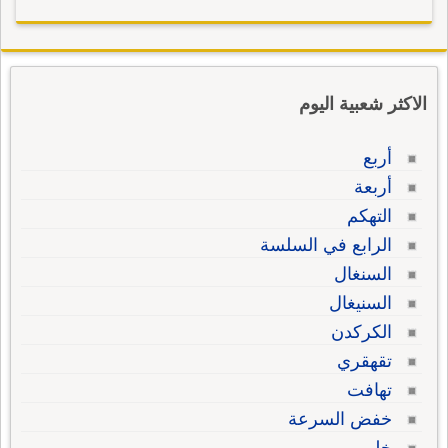
الاكثر شعبية اليوم
أربع
أربعة
التهكم
الرابع في السلسة
السنغال
السنيغال
الكركدن
تقهقري
تهافت
خفض السرعة