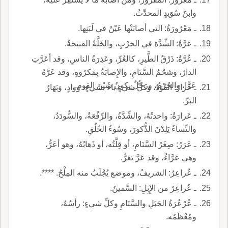
وابنُ سُوَيدٍ المحدِّثُ.
ـ مَعْرُورَةُ: التي أصابَتْها عَيْنٌ في لَبَنِها.
ـ عَرَّةُ: الشِّدَّة في الحَرْبِ، والخَلَّةُ القبيحةُ.
ـ عُرَّةُ: ذَرْقُ الطَّيرِ، كالعُرِّ، وعَذِرَةُ الناسِ، وقد أعَرَّتِ
الدارُ، وشحْمُ السَّنَامِ، والإِصابَةُ بِمَكرُوهٍ، وقد عَرَّهُ
عَرًّا، والجُرْمُ، ورجُلٌ يكونُ شَيْنَ القومِ.
ـ عَرارُ: القَوَدُ، وكلُّ شيءٍ باءَ بشيءٍ، ووادٍ، وَبَهَارُ
البَرِّ.
ـ عَرارَةُ: واحدتُهُ، والشِّدَّةُ، والرِّفْعَةُ، والسُّودَدُ،
والنِّساءُ يَلِدْنَ الذُّكورَ، وسُوءُ الخُلُقِ.
ـ عَرَرُ: صِغَرُ السَّنَامِ، أو قِلَّتُه، أو ذَهابُهُ، وهو أعَرُّ،
وهي عَرَّاءُ، وقد عَرَّ يَعَرُّ.
ـ عُراعِرُ: الشريفُ، وموضع يُجْلَبُ منه المِلْحُ. ****.
ـ عُراعِرُ من الإِبِلِ: السَّمينُ.
ـ عُرْعُرَةُ الجَبَلِ والسَّنَامِ وكلِّ شيءٍ: رأسُهُ،
ومُعْظَمُه.