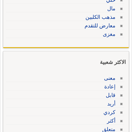
خلي
مال
مذهب الكلبين
معارض للتقدم
مغزى
الاكثر شعبية
معنى
إعادة
قابل
أريد
كردي
أكثر
متعلق