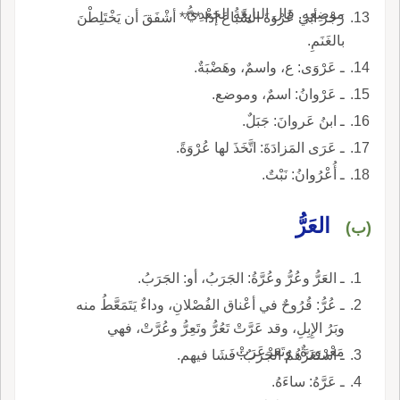
موضِعِهِ. قال النابِغَةُ الجَعْدِيُّ.
زَجْرَ أبي عُرْوَةَ السِّباعَ إذا **** أشْفَقَ أن يَخْتَلِطْنَ
بالغَنَمِ.
ـ عَرْوَى: ع، واسمٌ، وهَضْبَةٌ.
ـ عَرْوانُ: اسمٌ، وموضع.
ـ ابنُ عَروانَ: جَبَلٌ.
ـ عَرَى المَزادَةَ: اتَّخَذَ لها عُرْوَةً.
ـ أُعْرُوانُ: نَبْتٌ.
العَرُّ
(ب)
ـ العَرُّ وعُرُّ وعُرَّةُ: الجَرَبُ، أو: الجَرَبُ.
ـ عُرُّ: قُرُوحٌ في أعْناق الفُصْلانِ، وداءٌ يَتَمَعَّطُ منه
وبَرُ الإِبِلِ، وقد عَرَّتْ تَعُرُّ وتَعِرُّ وعُرَّتْ، فهي
مَعْرورَةٌ، وتَعَرْعَرَتْ.
ـ اسْتَعَرَّهُمُ الجَرَبُ: فَشَا فيهم.
ـ عَرَّهُ: ساءَهُ.