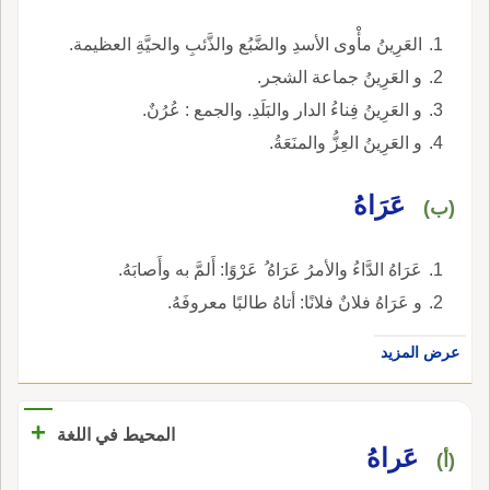
العَرِينُ مأْوى الأسدِ والضَّبُع والذَّئبِ والحيَّةِ العظيمة.
و العَرِينُ جماعة الشجر.
و العَرِينُ فِناءُ الدار والبَلَدِ. والجمع : عُرُنٌ.
و العَرِينُ العِزُّ والمنَعَةُ.
عَرَاهُ
(ب)
عَرَاهُ الدَّاءُ والأمرُ عَرَاهُ ُ عَرْوًا: أَلمَّ به وأَصابَهُ.
و عَرَاهُ فلانٌ فلانًا: أتاهُ طالبًا معروفَهُ.
عرض المزيد
+
المحيط في اللغة
عَراهُ
(أ)