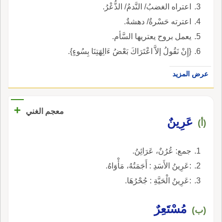
اعتراه الغضبُ/ النَّدمُ/ الذُّعْرُ.
اعترته حَسْرةٌ/ دهشةٌ.
يعمل بروح يعتريها السَّأم.
{إِنْ نَقُولُ إلاَّ اعْتَرَاكَ بَعْضُ ءَالِهَتِنَا بِسُوءٍ}.
عرض المزيد
+
معجم الغني
عَرِينٌ
(أ)
جمع: عُرُنٌ، عَرَائِنُ.
:عَرِينُ الأَسَدِ : أَجَمَتُهُ، مَأْوَاهُ.
:عَرِينُ الْحَيَّةِ : جُحْرُهَا.
مُسْتَعِرٌ
(ب)