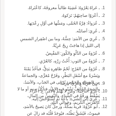
ـ عَراهُ يَعْرُوهُ: غَشِيَهُ طالباً معروفَهُ، كاعْتَراهُ.
ـ أعْرَوْا صاحِبَهُمْ: تَرَكوهُ.
ـ عُرَواءُ: قِرَّةُ الحُمَّى، ومَسُّها في أوَّلِ رِعْدَتِها.
ـ عُرِيَ: أصابَتْه.
ـ عُرِيَ من الأسَدِ: حِسُّهُ، وما بين اصْفِرارِ الشمسِ
إلى الليل إذا هاجَتْ رِيحٌ عَرِيَّةٌ.
ـ عُرْوَةُ من الدَّلْوِ والكُوزِ: المَقْبِضُ.
ـ عُرْوَةُ من الثوبِ: أُخْتُ زِرِّهِ، كالعُرْيِ.
ـ عُرْوَةُ من الفَرْجِ: لَحْمُ ظاهِرِهِ يَدِقُّ، فيأخُذُ يَمْنَةً
ويَسْرَةً مع أسْفَلِ البَظْرِ، وفَرْجٌ مُعَرًّى، والجماعةُ
من العِضاهِ والحَمْضِ يُرْعَى في الجَدْبِ، والأسَدُ،
ـ رِيحٌ عَرِيَّةٌ وعَرِيٌّ: بارِدَةٌ.
والشجرُ المُلْتَفُّ تَشْتُو فيه الإِبِلُ، فتأكُلُ منه، أو ما لا
ـ عِرْوُ: الناحِيَةُ، ومَنْ لا يَهْتَمُّ بالأمْرِ، ج: أعْراءٌ.
يَسْقُطُ ورقُهُ في الشِّتاءِ، والنَّفِيسُ من المالِ،
ـ عُرِيَ إلى الشيءِ: باعَهُ ثم اسْتَوْحَشَ إليه.
كالفَرَسِ الكَريمِ، وحَوالَيِ البَلَدِ.
ـ أبو عُرْوَةَ: قرية بمكَّةَ، ورجلٌ كانَ يَصيحُ بالأسَدِ،
فيموتُ، فَيُشَقُّ بَطْنُه، فيُوجَدُ قَلْبُه قد زالَ عن