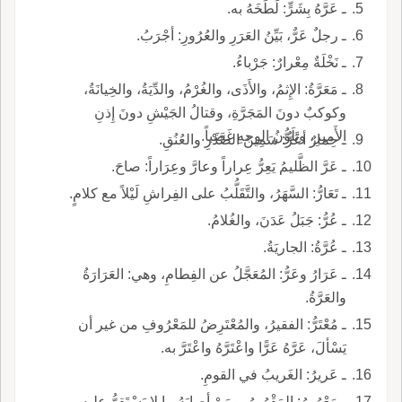
ـ عَرَّهُ بِشَرٍّ: لَطَخَهُ به.
ـ رجلٌ عَرٌّ، بَيِّنُ العَرَرِ والعُرُورِ: أجْرَبُ.
ـ نَخْلَةٌ مِعْرارٌ: جَرْباءُ.
ـ مَعَرَّةُ: الإِثمُ، والأَذَى، والغُرْمُ، والدِّيَةُ، والخِيانَةُ،
وكوكبٌ دونَ المَجَرَّةِ، وقتالُ الجَيْشِ دونَ إِذنِ
الأَميرِ، وتَلَوُّنُ الوجهِ غَضَباً.
ـ حِمارٌ أعَرُّ: سَمِينُ الصَّدْرِ والعُنُقِ.
ـ عَرَّ الظَّليمُ يَعِرُّ عِراراً وعارَّ وعِرَاراً: صاحَ.
ـ تَعَارُّ: السَّهَرُ، والتَّقَلُّبُ على الفِراشِ لَيْلاً مع كلامٍ.
ـ عُرُّ: جَبَلُ عَدَنَ، والغُلامُ.
ـ عُرَّةُ: الجاريَةُ.
ـ عَرَارُ وعَرُّ: المُعَجَّلُ عن الفِطامِ، وهي: العَرَارَةُ
والعَرَّةُ.
ـ مُعْتَرُّ: الفقيرُ، والمُعْتَرِضُ للمَعْرُوفِ من غير أن
يَسْألَ، عَرَّهُ عَرًّا واعْتَرَّهُ واعْتَرَّ به.
ـ عَريرُ: الغَريبُ في القومِ.
ـ مَعْرُورُ: المَقْرُورُ، ومَنْ أصابَهُ ما لا يَسْتَقِرُّ عليه،