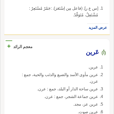
[س ع ر]. (فاعل مِن اِسْتَعَرَ). :جَمْرٌ مُسْتَعِرٌ :
مُشْتَعِلٌ، مُتَوَقِّدٌ.
عرض المزيد
+
معجم الرائد
عَرين
(أ)
عرين.
عرين مأوى الأسد والضبع والذئب والحية، جمع :
عرن.
عرين ساحة الدار أو البلد، جمع : عرن.
عرين جماعة الشجر، جمع : عرن.
عرين عز، مجد.
عرين صوت.