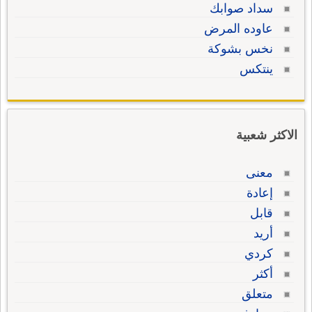
سداد صوابك
عاوده المرض
نخس بشوكة
ينتكس
الاكثر شعبية
معنى
إعادة
قابل
أريد
كردي
أكثر
متعلق