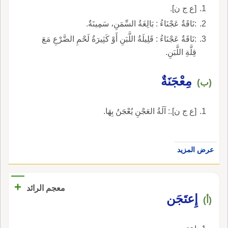
[ع ج ن].
:نَاقَةٌ عَجْنَاءُ : بَالِغَةُ السِّمَنِ، سَمِينَةٌ.
:نَاقَةٌ عَجْنَاءُ : قَلِيلَةُ اللَّبَنِ أَوْ كَثِيرَةُ لَحْمِ الضَّرْعِ مَعَ
قِلَّةِ اللَّبَنِ.
مِعْجَنَةٌ
(ب)
[ع ج ن].: آلَةُ العَجْنِ يُعْجَنُ بِهَا.
عرض المزيد
+
معجم الرائد
إِعتَجَن
(أ)