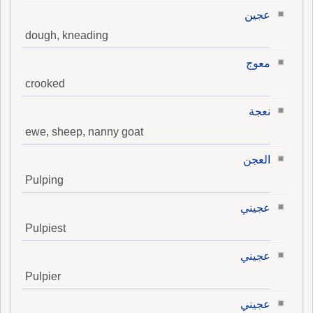
عجين
dough, kneading
معوج
crooked
نعجة
ewe, sheep, nanny goat
العجن
Pulping
عجيني
Pulpiest
عجيني
Pulpier
عجيني