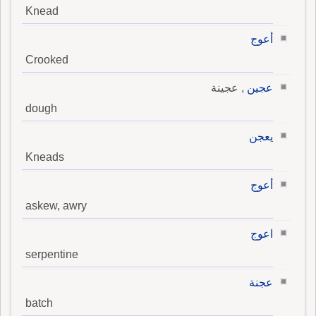
Knead
أعوج
Crooked
عجين
, عجينة
dough
يعجن
Kneads
أعوج
askew, awry
اعوج
serpentine
عجنة
batch