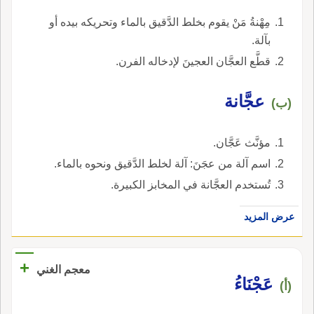
مِهْنةُ مَنْ يقوم بخلط الدَّقيق بالماء وتحريكه بيده أو
بآلة.
قطَّع العجَّان العجينَ لإدخاله الفرن.
عجَّانة
(ب)
مؤنَّث عَجَّان.
اسم آلة من عجَنَ: آلة لخلط الدَّقيق ونحوه بالماء.
تُستخدم العجَّانة في المخابز الكبيرة.
عرض المزيد
+
معجم الغني
عَجْنَاءُ
(أ)