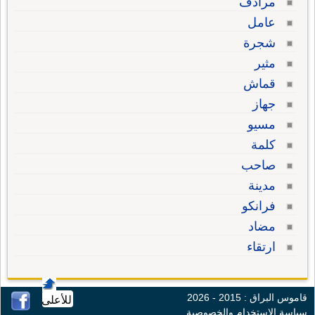
مرادف
عامل
شجرة
مثير
قماش
جهاز
مسيو
كلمة
صاحب
مدينة
فرانكو
مضاد
ارتقاء
قاموس البراق : 2015 - 2026
للأعلى
سياسة الإستخدام والخصوصية