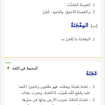
العَجِينَةُ المُخَنَّثُ.
و العَجِينَةُ الأحمَقُ. والجمع : عُجُنٌ.
المِعْجَنَةُ
(ب)
المِعْجَنَةُ ما يُعْجَنُ به.
+
المحيط في اللغة
عَجَنَهُ
ـ عَجَنَهُ يَعْجِنُهُ ويَعجُنُه، فهو مَعْجُون وعَجينٌ: اعْتَمَدَ
عليه بِجُمْعِ كَفِّهِ يَغْمِزُه، كاعْتَجَنَهُ، وضَرَبَ عِجانَه.
ـ عَجَنَتْ الناقةُ: ضَرَبَت الأرضَ بيَدَيْهَا في سَيْرِها.