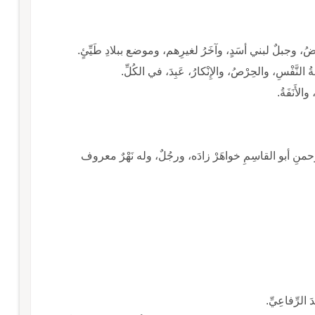
عريضُ، وجبلٌ لبني أسَدٍ، وآخَرُ لغيرِهم، وموضع ببلادِ طَيِّئٍ.
ُ النَّفْسِ، والحِرْصُ، والإِنْكارُ، عَبِدَ، في الكُلِّ.
الأَنَفَةُ.
دانُ: قرية بمرْوَ، منها: عبدُ الحميدِ بنُ عبدِ الرحمنِ أبو القاسِمِ خواهَرْ زادَه، ورجُلٌ، وله نَهْرٌ معروف
 الرِّفاعِيِّ.