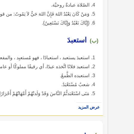
الصّلاة عبادةٌ روحيَّة.
وَمَنْ كَانَ يَعْبُدُ اللهَ فَإِنَّ اللهَ حَيٌّ لاَ يَمُو
{إِيَّاكَ نَعْبُدُ وَإِيَّاكَ نَسْتَعِينُ}.
استعبدَ
(ب)
استعبدَ يستعبد ، استعبادًا ، فهو مُستعبِد ، والمفع
استعبد فلانًا اتَّخذه عبدًا، أي رقيقًا مملوكًا أو عامل
استعبده الطَّمعُ.
شعبٌ مُسْتَعْبَدٌ.
مَتَى اسْتَعْبَدتُّمُ النَّاسَ وَقَدْ وَلَدتْهُمْ أَمَّهَات
عرض المزيد