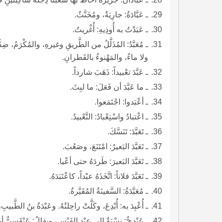
ـ عَبَّادَةُ: جارِيَةٌ، ومُخَنَّثٌ.
ـ عَبَدْتُ به أُوذِيهِ: أُغْريتُ.
ـ مُعَبَّدُ: المُذَلَّلُ من الطَّريقِ وغيرهِ، والمُكْرَمُ، ضِدٌّ
ولا ماءٌ، والمَهْنوءُ بالقَطرانِ.
ـ عَبَّدَ تعْبيداً: ذَهَبَ شارداً.
ـ ما عَبَّدَ أن فَعَلَ: ما لبِثَ.
ـ أعْبَدوا: اجْتَمَعوا.
ـ اعْتبادُ واسْتِعْبادُ: التَّعْبيدُ.
ـ تَعَبَّدَ: تَنَسَّكَ.
ـ تَعَبَّدَ البَعيرُ: امْتَنَعَ، وصَعُبَ.
ـ تَعَبَّدَ البَعيرَ: طَردَهُ حتى أعْيا.
ـ تَعَبَّدَ فلاناً: اتَّخَذَهُ عبْداً، كاعْتَبَدَهُ.
ـ مُعَبَّدَةُ: السَّفينَةُ المُقَيَّرةُ.
ـ أُعْبِدَ به: أُبْدِعَ، وكَلَّتْ راحِلتُهُ. وعَبْدَةُ بنُ الطَّبيبِ، وعَلْقَمَةُ بنُ عَبَدَةَ.
ـ عَبْدِيُّ: نِسْبَةٌ إلى عبْدِ القَيْسِ، ويقالُ: عَبْقَسِيٌّ أيضاً.