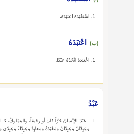
اسْتَعْبَدَهُ اعتبَدَهُ.
اعْتبَدَهُ
(ب)
اعْتبَدَهُ اتَّخَذَهُ عبْدًا.
عَبْدُ
ـ عَبْدُ: الإِنْسانُ حُرَّاً كان أو رقيقاً، والمَمْلوكُ، كـ 
وعِبِدَّانٌ وعِبِدَّانٌ ومَعْبَدَةٌ ومعابِدُ وعِبِدَّاءُ وعِبِدّ