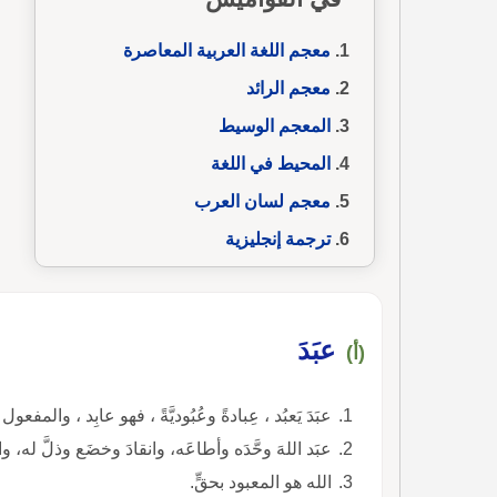
معجم اللغة العربية المعاصرة
معجم الرائد
المعجم الوسيط
المحيط في اللغة
معجم لسان العرب
ترجمة إنجليزية
عبَدَ
(أ)
عبَدَ يَعبُد ، عِبادةً وعُبُوديَّةً ، فهو عابِد ، والمفعول 
عبَد اللهَ وحَّدَه وأطاعَه، وانقادَ وخضَع وذلَّ له، وا
الله هو المعبود بحقٍّ.