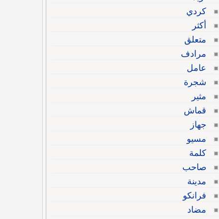
كردي
أكثر
متعلق
مرادف
عامل
شجرة
مثير
قماش
جهاز
مسيو
كلمة
صاحب
مدينة
فرانكو
مضاد