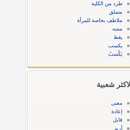
طرد من الكلية
متملق
ملاطف بخاصة للمرأة
منتبه
يقظ
يكسب
يَكْسبُ
لاكثر شعبية
معنى
إعادة
قابل
أريد