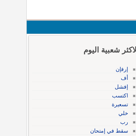
لاكثر شعبية اليوم
إرفإن
أف
إفشل
اكتسب
تسعيرة
خلي
رب
سقط في إمتحان