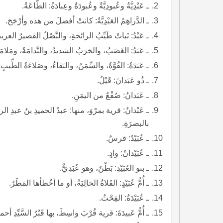
ـ عَبْدِيَّةُ وعُبودِيَّةُ وعُبودَةُ وعِبادَةُ: الطَّاعَةُ.
ـ الدَّراهِمُ العَبْدِيَّةُ: كانتْ أفضلَ من هذه وأرْجَحَ.
ـ عَبْدُ: نَباتٌ طَيِّبُ الرائحةِ، والنَّصْلُ القصيرُ ال
ـ عَبَدُ: الغَضَبُ، والجَرَبُ الشديدُ، والنَّدامَةُ، ومَلامَة
ـ عَبَدَةُ: القُوَّةُ، والسِّمَنُ، والبَقاءُ، وصَلاءَةُ الطِّيبِ، و
ـ ذُو عَبَدانَ: قَيْلٌ.
ـ عَبَدانُ: صُقْعٌ من اليمَنِ.
ـ عَبْ
بالبصرَةِ.
ـ عُبَيْدٌ: فرسٌ.
ـ عُبَيْدانُ: وادٍ.
ـ بنو العُبَيْدِ: بَطْنٌ، وهو عُبَدِيٌّ.
ـ أُمُّ عُبَيْدٍ: الفَلاةُ الخالِيَةُ، أو ما أخْطأها المَطَرُ.
ـ عُبَيْدَةُ: الفِحْثُ.
ـ أُمُّ عَبيدَةَ: قرية قُرْبَ واسِطَ، بها قَبْرُ السَّيِّدِ أحمدَ