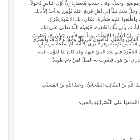
ينَ، وموضع، وجبلٌ، وفي حديثٍ مُعْضَلٍ: 'إِنَّ أوَّلَ الناسِ دُخولاً
ه عَزَّ وجَلَّ بَعَثَ نَبِيَّاً إلى أهْلِ قَرْيَةٍ، فلم يُؤْمِن به أحدٌ إلاَّ ذلك
يها، وأطْبَقوا عليه صَخْرَةً، فكان ذلك الأَسْوَدُ يَخْرُجُ،
، ثم يأتي تِلْكَ الحُفْرَةَ، فَيُعينُه اللّهُ تعالى على تلك
َ، وإِنَّ الأَسْوَدَ احْتَطَبَ يوماً، ثم جَلَسَ ليَسْتَريحَ، فَضَرَبَ
ُ من الناسِ والخَيْلِ الذَّاهبونَ في كُلِّ وجْهٍ، والآكامُ، والطُّرُقُ
 هَبَّ من نَوْمَتِه وهو لا يرى إلاَّ أنَّه نامَ ساعةً من نَهارٍ،
ى الحُفْرَةَ فلم يَجِد النبيَّ فيها، وقد كان بَدَا لِقَوْمِه فيه،
ري أينَ هو'، فَضُرِبَ به المثَلُ لمَنْ نامَ طويلاً.
ـ عابِدٌ: جَبَلٌ، وابنُ عُمَرَ بنِ مَخْزومٍ، ومن ولَدِهِ: عبدُ اللّهِ بنُ السَّائِبِ الصَّحابِيُّ، وعبدُ اللّهِ بنُ المُسَيِّبِ
اجْتَمَعوا على النَّصْرانِيَّةِ بالحيرةِ.
 في بَحْرِ فارِسَ.