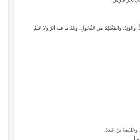
، والوَتِدُ، والمُغْتَلِمُ من الفُحُولِ، وبَلَدٌ ما فيه أثَرٌ ولا عَلَمٌ