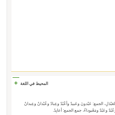
+
المحيط في اللغة
العَبْدَلِ، الجمع: عَبْدونَ وعَبيدٌ وأعْبُدٌ وعِبادٌ وعُبْدانٌ وعِبدانٌ
ى وعُبُدٌ وعَبُدٌ ومَعْبوداءُ، جمع الجمع: أعابِدُ.