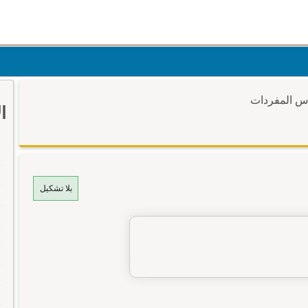
وس المفردات
ا
بلا تشكيل