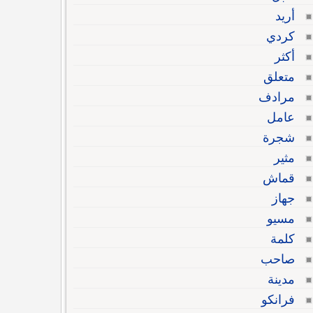
أريد
كردي
أكثر
متعلق
مرادف
عامل
شجرة
مثير
قماش
جهاز
مسيو
كلمة
صاحب
مدينة
فرانكو