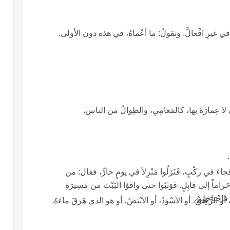
ْلُه في غيرِ افْعالَّ. وتقولُ: ما أعْماهُ، في هذه دون الأولى.
ي لا عِمارَةَ بها، كالمَعامِيِ، والطِوالُ من الناس.
 فجاءَ في ركْبٍ، فَنَزَلُوا مَنْزِلاً في يومٍ حارٍّ، فقال: من
اً إلى قابِلٍ. فَوَثَبُوا حتى وافَوُا البَيْتَ من مَسِيرَةِ
 فاجْتاحَهُمْ.
، أو الرَّقِيقُ، أو الأسْوَدُ، أو الأبْيَضُ، أو هو الذي هَرَقَ ماءَهُ.