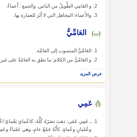
و العَامِي الطَّويلُ من الناس. والجمع : أَعماءٌ.
والأَعماء: المجاهل التي لا أَثَرَ للعمارة بها.
العَامِّيُّ
(ب)
العَامِّيُّ المنسوب إلى العامَّة.
و العَامِّيُّ من الكلام: ما نطق به العامّةُ على غير سَنَنِ الكلامِ العربي.
عرض المزيد
عَمِي
(أ)
ـ عَمِي عَمًى: ذهبَ بَصَرُهُ كُلُّهُ، كاعْمايَ يَعْمايُ اعْم
وعُمْيانٍ وعُماةٍ، كأَنَّهُ جَمْعُ عامٍ، وهي عَمْياءُ وعَمِيَة