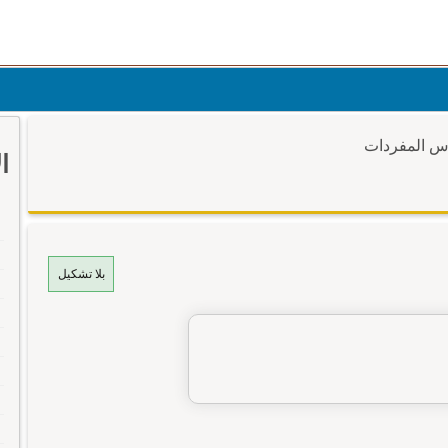
وس المفردات
ا
بلا تشكيل