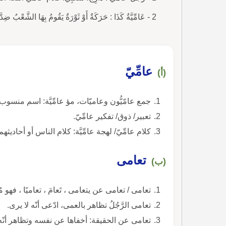
2 - عَامِّيَّةُ كَذَا : حَرَكَةٌ أَوْ ثَوْرَةٌ يَقُومُ بِهَا الشَّعْبُ ضِدَّ السُّلْطَةِ الْحَاكِمَةِ لانْتِزَاعِ حُقُوقِهِ.
عامِّيّ
(أ)
جمع عامّيُّون وعاميّات، مؤ عامِّيَّة: اسم منسو
تعبير/ ذوق/ تفكير عامِّيّ.
كلام عامِّيّ/ لهجة عامِّيَّة: كلام الناس أو أحاديثهم ا
تعامى
(ب)
تعامى / تعامى عن يتعامى ، تَعامَ ، تعاميًا ، فهو م
تعامى الرَّجُلُ تظاهر بالعمى، ادّعى أنّه لا يرى.
تعامى عن الحقيقة: أخفاها عن نفسه وتظاهر أنّه يج