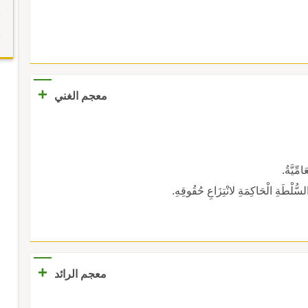
+
معجم الغني
مِّيَّةُ.
 السُّلْطَةِ الْحَاكِمَةِ لانْتِزَاعِ حُقُوقِهِ.
+
معجم الرائد