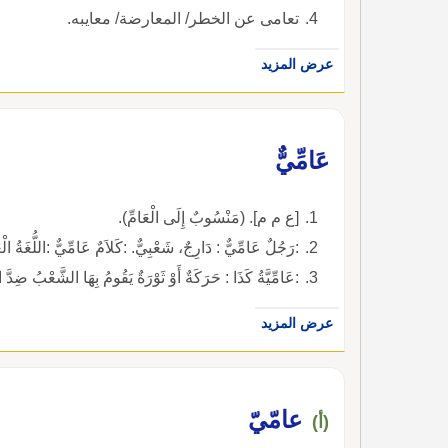
تعامى عن الخطر/ المعارضة/ معايبه.
عرض المزيد
عَامِّيٌّ
[ع م م]. (مَنْسُوبٌ إِلَى الْعَامِّ).
:رَجُلٌ عَامِّيٌّ : دَارِجٌ، شَعْبِيٌّ. :كَلاَمٌ عَامِّيٌّ :اللُّغَةُ الْعَا
:عَامِّيَّةُ كَذَا : حَرَكَةٌ أَوْ ثَوْرَةٌ يَقُومُ بِهَا الشَّعْبُ ضِدَّ
عرض المزيد
عامّيّ
(أ)