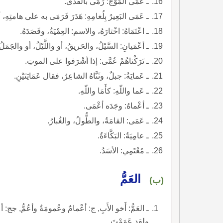
ـ عَمَى المَوْجُ: رَمَى بالقَذَى.
ـ عَمَى البَعِيرُ بِلُغامِهِ: هَدَرَ فَرَمَى به على هامتِهِ، أ
ـ اعْتَمَاهُ: اخْتارَهُ، والاسم: العِمْيَةُ، وقَصَدَهُ.
ـ أعْمَيانِ: السَّيْلُ، والحَريقُ، أو واللَّيْلُ، أو والجَمَلُ
ـ تَرَكْناهُمْ عُمَّى: إذا أشْرَفوا على الموتِ.
ـ عَمايَةُ: جبلٌ، وثَنَّاهُ الشاعِرُ، فقال عَمَايَتَيْنِ.
ـ عَما واللّهِ: كأَمَا واللّهِ.
ـ أعْماهُ: وجَدَه أعْمَى.
ـ عَمَى: القامَةُ، والطُّولُ، والغُبارُ.
ـ عامِيَةُ: البَكَّاءَةُ.
ـ مُعْتَمِي: الأسَدُ.
العَمُّ
(ب)
ـ العَمُّ: أَخو الأَبِ, ج: أعْمامٌ وعُمومَةٌ وأعُمُّ, جج: أ
ولقد عَمَمْتَ.