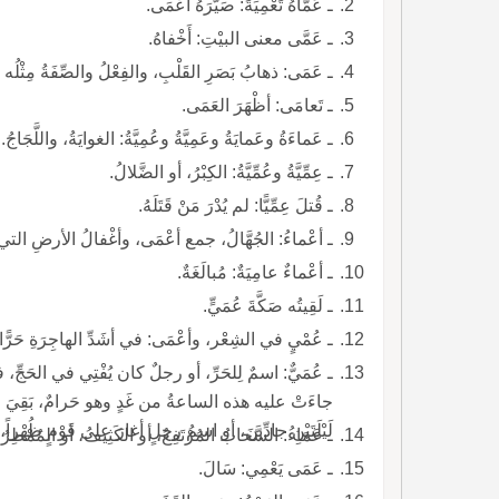
ـ عَمَّاهُ تَعْمِيَةً: صَيَّرَهُ أعْمَى.
ـ عَمَّى معنى البيْتِ: أَخْفاهُ.
ـ عَمَى: ذهابُ بَصَرِ القَلْبِ، والفِعْلُ والصِّفَةُ مِث
ـ تَعامَى: أظْهَرَ العَمَى.
ـ عَماءَةُ وعَمايَةُ وعَمِيَّةُ وعُمِيَّةُ: الغوايَةُ، واللَّجَاجُ.
ـ عِمِّيَّةُ وعُمِّيَّةُ: الكِبْرُ، أو الضَّلالُ.
ـ قُتلَ عِمِّيًّا: لم يُدْرَ مَنْ قَتَلَهُ.
ـ أعْماءُ: الجُهَّالُ، جمع أعْمَى، وأغْفالُ الأرضِ الت
ـ أعْماءٌ عامِيَةٌ: مُبالَغَةٌ.
ـ لَقِيتُه صَكَّةَ عُمَيٍّ.
ـ عُمْيٍ في الشِعْر، وأعْمَى: في أشَدِّ الهاجِرَةِ حَرًّا.
ـ عُمَيٌّ: اسمٌ لِلحَرِّ، أو رجلٌ كان يُفْتِي في الحَجِّ،
جاءَتْ عليه هذه الساعةُ من غَدٍ وهو حَرامٌ، بَقِيَ حَرام
لَيْلَتَيْنِ جادِّينَ، أو اسمُ رجلٍ أغارَ على قَوْمٍ ظُهْراً،
ـ عَمَاءُ: السَّحابُ المُرْتَفِعُ، أو الكَثِيفُ، أو المُمْطِرُ
ـ عَمَى يَعْمِي: سَالَ.