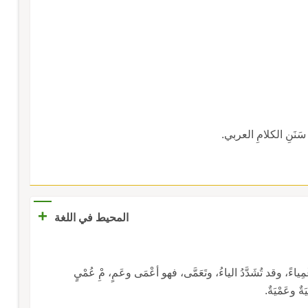
+
المحيط في اللغة
ِياءً، وقد تُشَدَّدُ الياءُ، وتَعَمَّى، فهو أعْمَى وعَمٍ، مِْ عُمْيٍ
ٌ وعَمْيَةٌ.