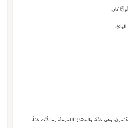
و أيًّا كان.
 الهائجُ.
عْمُمونَ، وهي عَمَّةٌ، والمَصْدَرُ: العُمومَةُ، وما كُنْتَ عَمّاً،