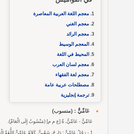
معجم اللغة العربية المعاصرة
معجم الغني
معجم الرائد
المعجم الوسيط
المحيط في اللغة
معجم لسان العرب
معجم لغة الفقهاء
مصطلحات عربية عامة
ترجمة إنجليزية
عَامِّيٌّ : (منسوب)
عَامِّيٌّ - عَامِّيٌّ، ةٌ [ع م م] (مَنْسُوبٌ إِلَى الْعَامِّ).
1 - رَجُلٌ عَامِّيٌّ : دَارِجٌ، شَعْبِيٌّ. كَلاَمٌ عَامِّيٌّ اللُّغَةُ الْعَامِّيَّةُ.