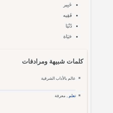
خَبِير
فَقِيه
دُنْيَا
حَيَاة
كلمات شبيهة ومرادفات
عالم بالأداب الشرقية
تعلم
, معرفة