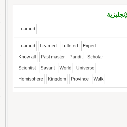
نجليزية
Learned
Learned
Learned
Lettered
Expert
Know all
Past master
Pundit
Scholar
Scientist
Savant
World
Universe
Hemisphere
Kingdom
Province
Walk