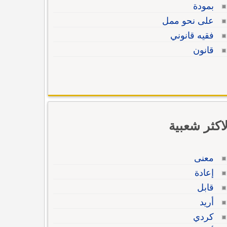
بمودة
على نحو ممل
فقيه قانوني
قانون
لاكثر شعبية
معنى
إعادة
قابل
أريد
كردي