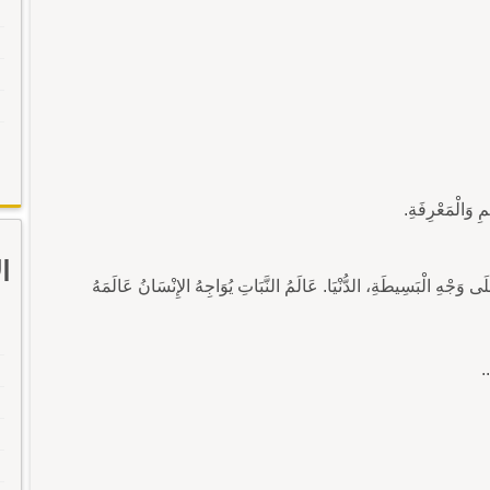
ا
 وَجْهِ الْبَسِيطَةِ، الدُّنْيَا. عَالَمُ النَّبَاتِ يُوَاجِهُ الإِنْسَانُ عَالَمَهُ