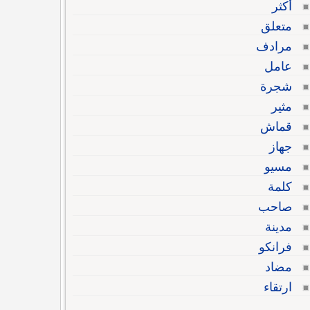
أكثر
متعلق
مرادف
عامل
شجرة
مثير
قماش
جهاز
مسيو
كلمة
صاحب
مدينة
فرانكو
مضاد
ارتقاء