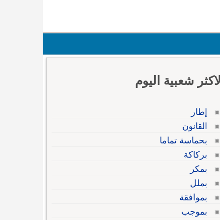
لاكثر شعبية اليوم
إطار
القانون
بحماسة تماما
بركاكة
بمكر
بملل
بموافقة
بموجب