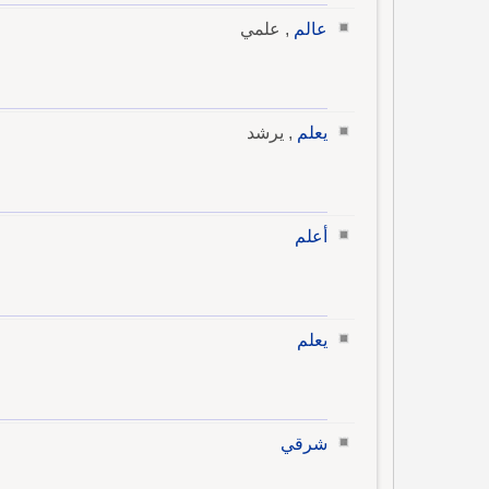
عالم
, علمي
يعلم
, يرشد
أعلم
يعلم
شرقي