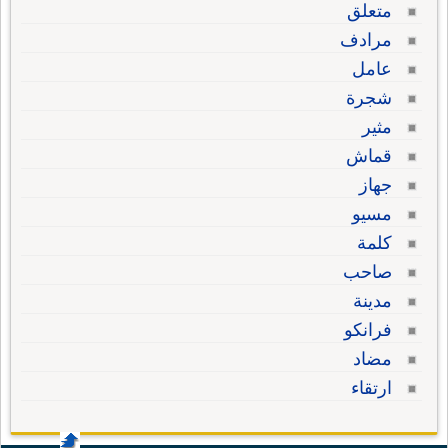
متعلق
مرادف
عامل
شجرة
مثير
قماش
جهاز
مسيو
كلمة
صاحب
مدينة
فرانكو
مضاد
ارتقاء