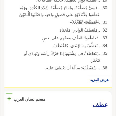
ـ عَطَّفْتُهُ ثَوْبِي تَعْطِيفاً: جَعَلْتُهُ عِطافاً له.
ـ قِسِيٌّ مُعَطَّفَةٌ، ولِقاحٌ مُعَطَّفَةٌ: شُدِّدَ للكَثْرَةِ، ورُبَّما
عَطَفوا عِدَّةَ ذَوْدٍ على فَصيلٍ واحدٍ، واحْتَلَبُوا ألْبانَهُنَّ
على ذلك، ليَدْرُِرْنَ.
ـ انْعَطَفَ: انْثَنَى.
ـ مُنْعَطَفُ الوادي: مُنْحَنَاهُ.
ـ تَعاطَفوا: عَطَفَ بعضُهم على بعضٍ.
ـ تَعَطَّفَ به: ارْتَدَى، كاعْتَطَفَ.
ـ يَتَعاطَفُ في مِشْيَتِهِ: إذا حَرَّكَ رأسَه وتَهادَى أو
تَبَخْتَرَ.
ـ اسْتَعْطَفَهُ: سألَهُ أن يَعْطِفَ عليه.
عرض المزيد
+
معجم لسان العرب
عطف