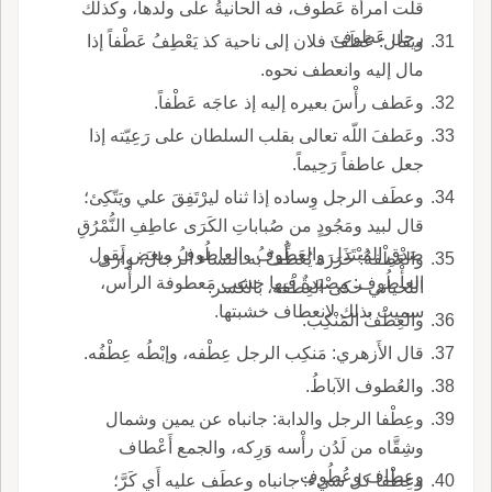
قلت امرأَة عَطُوف، فه الحانيةُ على ولدها، وكذلك
رجل عَطوف.
ويقال: عَطَفَ فلان إلى ناحية كذ يَعْطِفُ عَطْفاً إذا
مال إليه وانعطف نحوه.
وعَطف رأْسَ بعيره إليه إذ عاجَه عَطْفاً.
وعَطفَ اللّه تعالى بقلب السلطان على رَعِيّته إذا
جعل عاطفاً رَحِيماً.
وعطَف الرجل وِساده إذا ثناه ليرْتَفِقَ علي ويَتّكِئ؛
قال لبيد ومَجُودٍ من صُباباتِ الكَرَى عاطِفِ النُّمْرُقِ
صَدْقِ المُبْتَذَل والعَطُوفُ والعاطُوفُ وبعض يقول
والعَطْفةُ: خَرَزَة يُعَطِّفُ به النساء الرجالَ، وأَرى
العأْطُوف: مِصْيَدةٌ فيها خشب مَعطوفة الرأْس،
اللحياني حكى العِطْفة، بالكسر.
سميت بذلك لانعطاف خشبتها.
والعِطْفُ المَنْكِب.
قال الأَزهري: مَنكِب الرجل عِطْفه، وإبْطُه عِطْفُه.
والعُطوف الآباطُ.
وعِطْفا الرجل والدابة: جانباه عن يمين وشمال
وشِقَّاه من لَدُن رأْسه وَرِكه، والجمع أَعْطاف
وعِطاف وعُطُوف.
وعِطْفا كل شيء: جانباه وعطَف عليه أَي كَرَّ؛