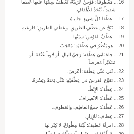
ـ مَعْطُوفَةُ: قَوْسٌ عَرَبِيَّةٌ، تُعْطَفُ سِيَتُهَا عليها عَطْفاً
شديداً، تُتَّخَذُ للأَهْدَافِ.
ـ عِطْفا كلِّ شيءٍ: جانِباهُ.
ـ تَنَحَّ عن عِطْفِ الطريقِ، وعَطْفِ الطريقِ: قارِعَتِهِ.
ـ عِطْفُ القَوْسِ: سِيَتُها.
ـ هو يَنْظُرُ في عِطْفَيْهِ: مُعْجَبٌ.
ـ جاءَ ثانِيَ عِطْفِه: رَخِيَّ البالِ، أو لاوِياً عُنُقَهُ، أو
مُتَكَبِّراً مُعرضاً.
ـ ثَنَى عَنِّي عِطْفَهُ: أعْرَضَ.
ـ تَعَوَّجَ الفرسُ في عِطْفَيْهِ: تَثَنَّى يَمْنَةً ويَسْرَةً.
ـ عِطْفُ: الإِبْطُ.
ـ عَطْفُ: الانْصِرافُ.
ـ عُطْفُ: جمعُ العاطِفِ والعَطوفِ.
ـ عِطافِ: للإِزارِ.
ـ امرأةٌ عَطيفٌ: لَيِّنَةٌ مِطْواعٌ، لا كِبْرَ لها.