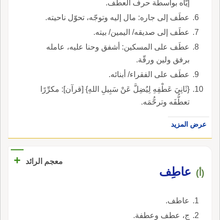
إيّاه بواسطة حرف العطف.
عطَف إلى جاره: مال إليه وتوجّه، تحوّل ناحيته.
عطَف إلى صديقه/ اليمين/ بيته.
عطَف على المسكين: أشفق وحنا عليه، عامله
برفق ولين ورقّة.
عطَف على الفقراء/ أبنائه.
{ثَانِيَ عَطْفِهِ لِيُضِلَّ عَنْ سَبِيلِ اللهِ} [قرآن]: مكرِّرًا
تعطُّفَه وترحُّمَه.
عرض المزيد
+
معجم الرائد
عاطِف
(أ)
عاطف.
ج، عطف وعطفة.