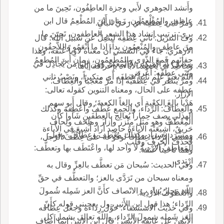
وأَنشد الجوهري لأَبي وجزة العاطِفُون، تَحِينَ ما من
عاطِفٍ والمُطْعِمُون، زَمان أََيْنَ المُطْعِمُ قال ابن
ومرَّ ثاني عِطْفِه أَي رَخيَّ البالِ.
بري: ترتيب إنشاد هذا الشعر العاطفون، تَحِينَ ما
وف التنزيل: ثاني عِطْفِه ليُضِلَّ عن سبيل اللّه؛ قال
من عاطِفٍ والمُنْعِمُون يداً، إذا ما أَنْعَمُو واللاَّحِقُون
الأَزهري: جاء في التفسي أَن معناه لاوِياً عُنقَه، وهذا
جِفانَهم قَمعَ الذُّرَى والمُطْعِمُون، زمان أَينَ المُطعِمُ
يوصف به المتكبِّر، فالمعنى ومِن النا من يُجادِل في
وحاصِدٌ أَي يَحْصُِد الأَباءة بإِحْراقه إياها.
وثنَى عِطْفَه: أَعْرض.
اللّه بغير علم ثانياً عِطفَه أَي متكبراً، ونَصْبُ ثاني
ومرَّ ينظُر في عِطفَيْه إذا مرَّ مُعجَباً والعِطافُ:
عطفه على الحال، ومعناه التنوين كقوله تعالى:
الإزار.
هَدْياً بالِغَ الكعْبةِ أَي بالِغاً الكعبةَ؛ وقال أَبو سهم
والعِطافُ: الرِّداء، والجمع عُطُفٌ وأَعْطِفة وكذلك
الهذلي يصف حِماراً يُعالِج بالعِطْفَينِ شَأْواً كأَن
المِعْطَفُ وهو مثل مئْزر وإزار وملِحَف ولِحاف
حَريقٌ، أُّشِيعَتْه الأَباءَةُ حاصِد أَراد أُشِيعَ في الأَباءة
ومِسْرَد وسِرادٍ وكذلك مِعْطف وعِطافٌ، وقيل:
وسمي الرِّداء عِطافاً لوقُوعه على عِطْفَ الرّجل،
فحذف الحرف وقلَب.
المَعاطِفُ الأَرْدِيةُ لا واحد لها، واعْتَطَف بها وتعطَّف:
وهما ناحيتا عنقه.
ارْتدى.
وفي الحديث: سُبحان مَن تعطَّف بالعِزِّ وقال به
ومعناه سبحان من تَرَدَّى بالعز؛ والتعطُّف في حقِّ
اللّه مَجازٌ يُراد ب الاتّصاف كأَنَّ العز شَمِله شُمولَ
والعُطوفُ الأَرْدِيةُ.
الرِّداء؛ هذا قول ابن الأَثير، ول يعجبني قوله كأَنّ
وفي حديث الاستسقاء: حَوَّل رِداءه وجعل عِطافَه
العز شَمله شمولَ الرِّداء، واللّه تعالى يشمل كل
الأَيمنَ عل عاتقه الأَيسر؛ قال ابن الأَثير: إنما أَضاف