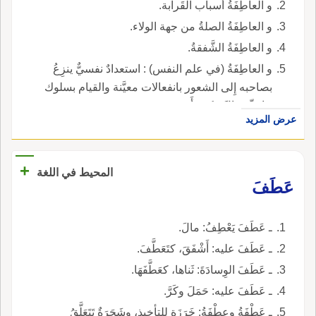
و العاطِفَةُ أَسباب القَرابة.
و العاطِفَةُ الصلةُ من جهة الولاء.
و العاطِفَةُ الشَّفقةُ.
و العاطِفَةُ (في علم النفس) : استعدادٌ نفسيٌّ ينزِعُ
بصاحبه إِلى الشعور بانفعالات معيَّنة والقيام بسلوك
خاصٍّ حِيالَ فكرة أَو شيء.
عرض المزيد
+
المحيط في اللغة
عَطَفَ
ـ عَطَفَ يَعْطِفُ: مالَ.
ـ عَطَفَ عليه: أَشْفَقَ، كتَعَطَّفَ.
ـ عَطَفَ الوِسادَةَ: ثَناها، كعَطَّفَهَا.
ـ عَطَفَ عليه: حَمَلَ وكَرَّ.
ـ عَطْفَةُ وعِطْفَةُ: خَرَزَة للتأخيذِ، وشَجَرَةٌ تَتَعَلَّقُ