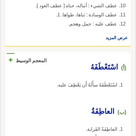
عطف الشيء : أماله، حناه [ عطف العود ].
عطف الوسادة : ثناها، طواها. 1.
عطف عليه : حمل وهجم.
عرض المزيد
+
المعجم الوسيط
اسْتَعْطَفَهُ
(أ)
اسْتَعْطَفَهُ سأَلَهُ أَن يَعْطِفَ عليه.
العاطِفَةُ
(ب)
العاطِفَةُ القَرابة.