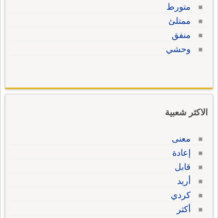
متورط
ممتلئ
منفق
وحشي
الاكثر شعبية
معنى
إعادة
قابل
أريد
كردي
أكثر