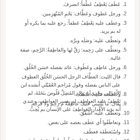
عَطَفَ يَعْطِفُ عَطْفاً: انصرفَ.
ورجل عَطوف وعَطَّاف: يَحْمِ المُنْهَزِمين.
وعطَف عليه يَعْطِفُ عَطفاً: رجع عليه بما يكره أَو
له بم يريد.
وتعطَّف عليه: وصَلَه وبرَّه.
وتعطَّف على رَحِمه: رَقَّ لها والعاطِفةُ: الرَّحِم، صفة
غالبة.
ورجل عاطِف وعَطُوف: عائد بفضله حَسَن الخُلُق.
قال الليث: العطَّاف الرجل الحسَن الخُلُق العطوف
على الناس بفضله وقول مُزاحم العُقَيْلي أَنشده ابن
الأَعرابي وجْدِي به وجْد المُضِلِّ قَلُوصَ بنَخَلةَ، لم
وعَطَفْت عليه: أَشْفَقْت.
تَعْطِفْ عليه العواطِف لم يفسر العواطف، وعندي
يقال: ما يَثْنيني عليك عاطِفةٌ م رَحِم ولا قَرابة.
أَنه يريد الأَقْدار العَواطِفَ على الإنسان بم يُحِبُّ.
وتعطَّف عليه: أَشْفَقَ.
وتعاطَفُوا أَي عطَف بعضه على بعض.
واسْتَعطَفَه فعطَف.