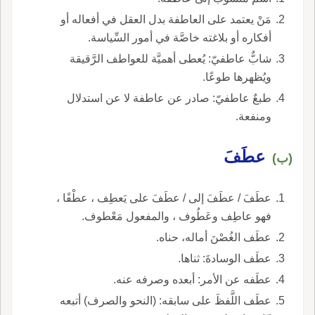
مَنْ يعتمد على العاطفة بدل العقل في أفعاله أو
أفكاره أو بلاغته خاصَّة في أمور السِّياسة.
شابٌّ عاطفيّ: يُعطى أهميَّة للعواطف الرَّقيقة
ويُظهرها طوعًا.
طبعٌ عاطفيّ: صادر عن عاطفة لا عن استدلال
ومنفعة.
عطَفَ
(ب)
عطَفَ / عطَفَ إلى / عطَفَ على يَعطِف ، عطْفًا ،
فهو عاطِف وعَطُوف ، والمفعول مَعْطوف.
عطَف الغُصْنَ أماله، حناه.
عطَف الوسادةَ: ثناها.
عطَفه عن الأمر: أبعده وصرفه عنه.
عطَف اللَّفظَ على سابقه: (النحو والصرف) أتبعه