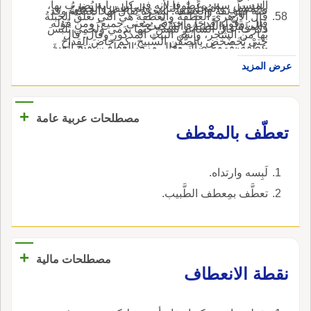
الميسر، سمي عَطُوفا لأنه في كل رِبابة يُضرب بها،
والمُسَلِّي والمُجَلِّي والتالي والعاطِف والحَظِيُّ
عنه فهو ثقة والعِطْفة: شجرة يقال لها العَصْبةُ وقد
قال الأَزهري العِطْفَةُ والعَطْفَة هي التي تَعَلَّقُ الحَبَلَةُ
قال: وقوله قِدحاً واحد في معنى جميع؛ ومن قَوله
والمؤَمَّلُّ واللَّطِيمُ والسِّكِّيتُ.
ذكرت؛ قال الشاعر تَلَبَّسَ حُبُّها بدَمي ولَحْمِي تَلَبُّسَ
بها من الشجر، وأَنش البيت المذكور وقال: قال
حتى تَخَضْخَض بالصُّفْنِ السَّبيخ، كم خاضَ القِداحَ
عِطْفة بفُروع ضال وقال مرة: العَطَف، بفتح العين
النضر إنما هي عَطَفةٌ فخففها ليستقيم له الشعر أَبو
قَمِيرٌ طامِع خَصِل السَّبِيخُ: ما نَسَل من ريش الطير
والطاء، نبت يَتَلَوَّى على الشجر لا ور له ولا أَفنان،
عرض المزيد
عمرو: من غريب شجر البر العَطَف، واحدتها عَطَفة
التي ترد الماء، والقَمِيرُ المَقْمُور، والطامِعُ: الذي
ترعاه البقر خاصة، وهو مُضِرّ بها، ويزعمون أَن بع
ابن الأَعرابي: يقال تَنَحَّ عن عِطْفِ الطَّريق وعَطْفِه
يطمع أَن يَعُود إليه ما قُمِر.
عروقه يؤخذ ويُلْوى ويُرْقى ويُطْرَح على المرأَة
وعَلْبِ ودَعْسِه وقَرْيِه وقارِعَتِه وعَطَّافٌ وعُطَيْفٌ:
+
مصطلحات عربية عامة
الفارك فتُِحب زوجها.
اسمان، والأَعرف غُطَيْف، بالغين المعجمة؛ عن اب
تعطّف بالمعْطف
سيده.
لَبِسه وارتداه.
تعطَّف بمِعطف الطَّبيب.
+
مصطلحات مالية
نقطة الانعطاف