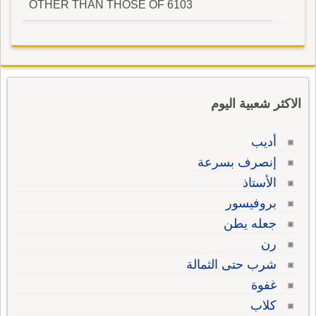
OTHER THAN THOSE OF 6103
الاكثر شعبية اليوم
أديب
إنصرف بسرعة
الأستاذ
بروفيسور
جعله يطن
رن
شرب حتى الثمالة
غفوة
كلاب