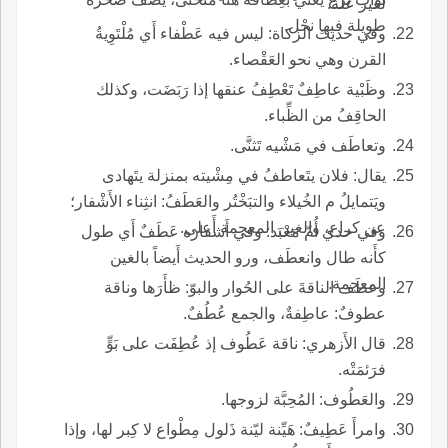
لغير علة.
طويلة فيها نحْل.
وفي حديث الزكاة: ليس فيه عَطْفاء أَي مُلْتَوِيةُ
القرن وهي نحو العَقْصاء.
وظَبْية عاطِفٌ تَعْطِفُ عنقها إذا رَبَضَت، وكذلك
الحاقِفُ من الظِّباء.
وتعاطَف في مَشْيه تَثنَّى.
يقال: فلان يتَعاطفُ في مِشْيته بمنزلة يتَهادى
ويَتمايلُ م الخُيلاء والتبَخْتُر والعَطَفُ: انثِناء الأَشْفار؛
عن كراع، والغين المعجمة أَعلى.
وفي حدي أُمّ مَعْبَد: وفي أَشفاره عَطَفٌ أَي طول
كأَنه طال وانعطَف، ورو الحديث أَيضاً بالغين
المعجمة.
وعطَف الناقةَ على الحُوار والبوّ: ظأَرَها وناقة
عطوفٌ: عاطِفةٌ، والجمع عُطُفٌ.
قال الأَزهري: ناقة عَطُوف إذ عُطِفَت على بَوٍّ
فرَئمَتْه.
والعَطُوف: المُحِبَّة لزوجها.
وامرأَ عَطِيفٌ: هَيِّنة ليّنة ذَلول مِطْواع لا كِبر لها، وإذا