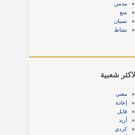
مدمن
منع
نسيان
نشاط
لاكثر شعبية
معنى
إعادة
قابل
أريد
كردي