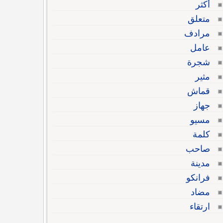
أكثر
متعلق
مرادف
عامل
شجرة
مثير
قماش
جهاز
مسيو
كلمة
صاحب
مدينة
فرانكو
مضاد
ارتقاء