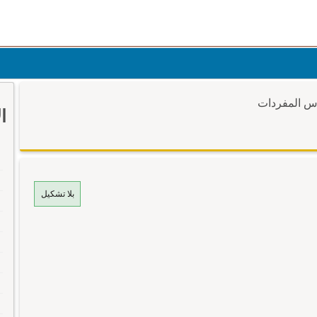
وس المفردات
ا
بلا تشكيل