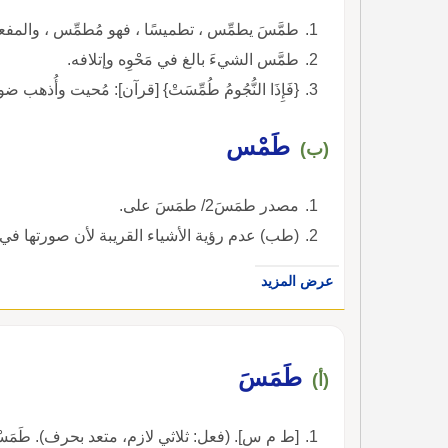
طمَّسَ يطمِّس ، تطميسًا ، فهو مُطمِّس ، والمف
طمَّس الشيءَ بالغ في مَحْوِه وإتلافه.
{فَإِذَا النُّجُومُ طُمِّسَتْ} [قرآن]: مُحيت وأُذهب ضوء
طَمْس
(ب)
مصدر طمَسَ2/ طمَسَ على.
(طب) عدم رؤية الأشياء القريبة لأن صورتها في 
عرض المزيد
طَمَسَ
(أ)
[ط م س]. (فعل: ثلاثي لازم، متعد بحرف). طَمَسْت