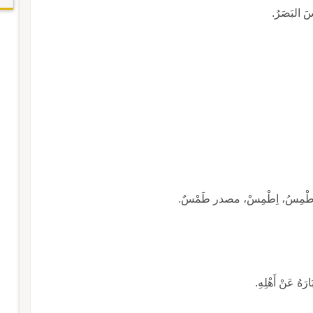
َ البَصَرُ.
ْمِسُ، اِطْمِسْ، مصدر طَمْسٌ.
هُ عَنْ أَهْلِهِ.