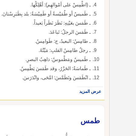
ـ {اطْمِسْ على أمْوالهِم}: أهْلِكْها.
ـ طَميسُ أو طُمَيْسةُ أو طَمِيْسَةُ: بلد بِطَبَرِسْتانَ.
ـ طَمَسَ بعَيْنِهِ: نَظَرَ نَظَراً بَعيداً.
ـ طَمَسَ الرجلُ: تَباعَدَ.
ـ طامِسُ: البعيدُ، ج: طَوامِسُ.
ـ رجلٌ طامِسُ القلبِ: مَيِّتُهُ.
ـ طَميسٌ ومَطْموسٌ: ذاهِبُ البصرِ.
ـ طَماسَةُ: الحَزْرُ، وقد طَمَسَ يَطْمِسُ.
ـ انْطَمَسَ وتَطَمَّسَ: امَّحَى، وانْدَرَسَ.
عرض المزيد
طمس