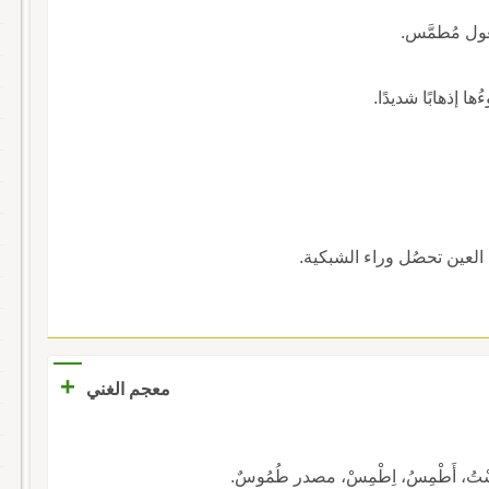
عول مُطمَّس.
ُها إذهابًا شديدًا.
العين تحصُل وراء الشبكية.
+
معجم الغني
ُ، أَطْمِسُ، اِطْمِسْ، مصدر طُمُوسٌ.