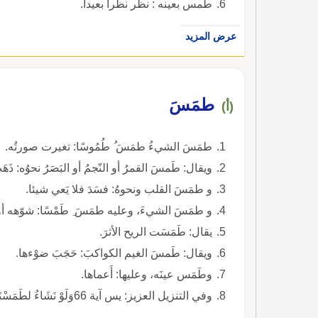
طمس بعينه : نظر نظرا بعيدا.
عرض المزيد
طمَسَ
(أ)
طمَسَ الشيءُ طمَسَ ُ طُمُوسًا: تغيرت صورتُه.
ويقال: طَمسَ القمرُ أو النّجمُ أو البَصَرُ نحوُه: ذَهَ
و طمَسَ القلب ونحوهُ: فسَدَ فلا يَعي شيئا.
و طمَسَ الشيءَ، وعليه طمَسَ ِ طَمْسًا: شوّهه أو
يقال: طَمَسَت الريح الأثرَ.
ويقال: طَمسَ الغيم الكواكبَ: حَجَبَ ضوْءها.
وطَمَس عينَه، وعليها: أَعماها.
وفي التنزيل العزيز: يس آية 66وَلَوْ نَشَاءُ لطَمَسْنَا عَلَى أعْيُنِهِمْ) ).