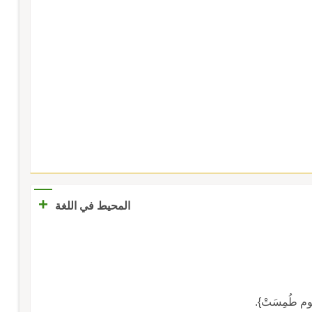
+
المحيط في اللغة
جوم طُمِسَتْ}.