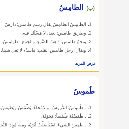
الطامِسُ
(ب)
الطامِسُ الطامِسُ يقال رسم طامس: دارسٌ.
وطريق طامس: بعيد، لا مَسْلَكَ فيه.
ونجمٌ طامس: ذاهبُ الضَّوءِ. والجمع : طَوامِسُ.
ويقال: رجل طامس القلبِ: فاسدُه لا يَعي شيئا.
عرض المزيد
طُموسُ
ـ طُموسُ: الدُّروسُ، والامِّحاءُ، يَطْمُسُ ويَطْمِسُ.
ـ طَمَسْتُهُ طَمْساً: مَحَوْتُهُ.
ـ طَمَسَ الشيءَ: اسْتَأصَلْتُ أثَرَهُ، ومنه {وإذا النُّ