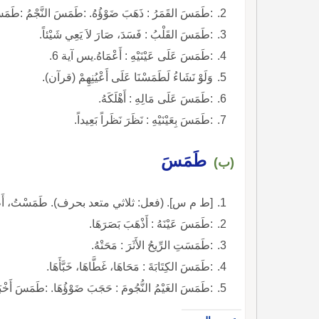
:طَمَسَ القَمَرُ : ذَهَبَ ضَوْؤُهُ. :طَمَسَ النَّجْمُ :طَمَس
:طَمَسَ القَلْبُ : فَسَدَ، صَارَ لاَ يَعِي شَيْئاً.
:طَمَسَ عَلَى عَيْنَيْهِ : أَعْمَاهُ.يس آية 6.
وَلَوْ نَشَاءُ لَطَمَسْنَا عَلَى أَعْيُنِهِمْ (قرآن).
:طَمَسَ عَلَى مَالِهِ : أَهْلَكَهُ.
:طَمَسَ بِعَيْنَيْهِ : نَظَرَ نَظَراً بَعِيداً.
طَمَسَ
(ب)
[ط م س]. (فعل: ثلاثي متعد بحرف). طَمَسْتُ، أَط
:طَمَسَ عَيْنَهُ : أَذْهَبَ بَصَرَهَا.
:طَمَسَتِ الرِّيحُ الأَثَرَ : مَحَتْهُ.
:طَمَسَ الكِتَابَةَ : مَحَاهَا، غَطَّاهَا، خَبَّأَهَا.
:طَمَسَ الغَيْمُ النُّجُومَ : حَجَبَ ضَوْؤُهَا. :طَمَسَ أَخْبَارَ