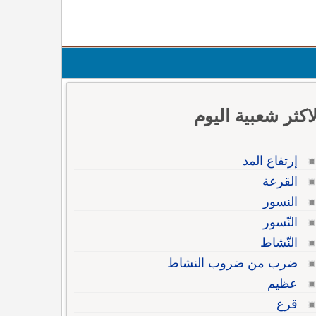
لاكثر شعبية اليوم
إرتفاع المد
القرعة
النسور
النّسور
النّشاط
ضرب من ضروب النشاط
عظيم
قرع