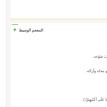
+
المعجم الوسيط
بَ ضَوْءه.
 محاه وأزاله.