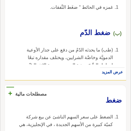
غمزه في الحائط ° ضغَط النَّفقات.
ضغط الدّم
(ب)
(طب) ما يحدثه الدّمُ من دفع على جدار الأوعية
الدمويَّة وخاصَّة الشرايين، ويختلف مقداره تبعًا
لعوامل السِّنّ، وبنية الجسم، ودرجة الانفعال?
عرض المزيد
ضغط دم سَوِيّ.
+
مصطلحات مالية
ضغط
الضغط على سعر السهم الناشئ عن بيع شركة
كميّة كبيرة من الأسهم الجديدة ، في الإنجليزية، هي