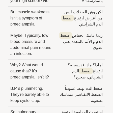
بالمدرسة؟ لا
your high school? No.
لكن وهن العضلات ليس
But muscle weakness
من أعراض ارتفاع
ضغط
isn't a symptom of
الدم الشراييني
preeclampsia.
ربما عامةً، انخفاض
ضغط
Maybe. Typically, low
الدم و الألم بالمعدة يعني
blood pressure and
عدوى
abdominal pain means
an infection.
لماذا؟ ماذا قد يسببه؟
Why? What would
ارتفاع
ضغط
الدم
cause that? It's
الشرياني، صحيح؟
preeclampsia, isn't it?
ضغط الدم يهبط عمودياً
B.P.'s plummeting.
الضغط الانقباضي متماسك
They're barely able to
بصعوبة
keep systolic up.
استقرت المقاومة الرئوية
So, pulmonary