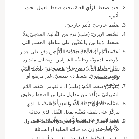
تحت ضغط الرَّأي العامّ/ تحت ضغط العمل: تحت
تأثيره.
ضَغْط خارجيّ: تأثير خارجيّ.
الضَّغط الإبريّ: (طب) نوع من التَّدليك العلاجيّ يتمُّ
بضغط الإبهامين والكفَّين على مناطق الجسم التي
توخز بالإبر للمعالجة وتخفيف الألم.
ضغط الدَّم: (طب) ما يحدثه الدّمُ من دفع على جدار
الأوعية الدمويَّة وخاصَّة الشرايين، ويختلف مقداره
تبعًا لعوامل السِّنّ، وبنية الجسم، ودرجة الانفعال?
نقص ضغط الدَّم: نقص غير طبيعيّ في ضغط الدّم،
ضغط دم سَوِيّ: ضغط دم طبيعيّ، غير مرتفع أو
توتّر ضعيف.
منخفض.
مِقياس ضغط الدَّم: (طب) أداة لقياس ضَغْط الدّم
الشريانيّ مؤلَّفة من مدلول مقياس الضغط وطوق
من المطاط لإحاطة الذِّراع من أعلى.
الضَّغط الجوِّيّ: (الطبيعة والفيزياء) الضَّغط الذي
يتركَّز على نقطة مُعيَّنة بفعل الثّقل الذي يحدثه
عمود الهواء على هذه النُّقطة ويؤثِّر في جميع
ضَغْط البخار: (الطبيعة والفيزياء) الضَّغْط المبذول
الاتِّجاهات.
من بخار متوازن مع حالته الصلبة أو السائلة.
مقياس الضَّغْط: (الطبيعة والفيزياء) أداة لقياس