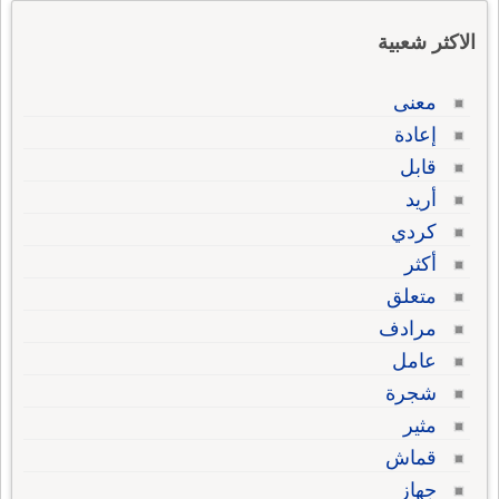
الاكثر شعبية
معنى
إعادة
قابل
أريد
كردي
أكثر
متعلق
مرادف
عامل
شجرة
مثير
قماش
جهاز