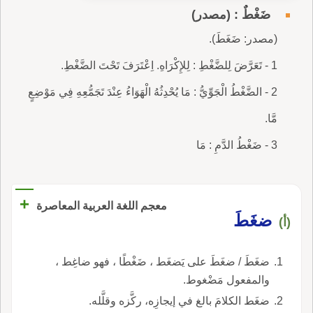
ضَغْطٌ : (مصدر)
(مصدر: ضَغَطَ).
1 - تَعَرَّضَ لِلضَّغْطِ : لِلإِكْرَاهِ. اِعْتَرَفَ تَحْتَ الضَّغْطِ.
2 - الضَّغْطُ الْجَوِّيُّ : مَا يُحْدِثُهُ الْهَوَاءُ عِنْدَ تَجَمُّعِهِ فِي مَوْضِعٍ
مَّا.
3 - ضَغْطُ الدَّمِ : مَا
+
معجم اللغة العربية المعاصرة
ضغَطَ
(أ)
ضغَطَ / ضغَطَ على يَضغَط ، ضَغْطًا ، فهو ضاغِط ،
والمفعول مَضْغوط.
ضغَط الكلامَ بالغ في إيجازِه، ركَّزه وقلَّله.