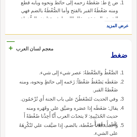
ض غ ط: ضَغَطَهُ زحمه إلى حائط ونحوه وبابه قطع
ومنه ضَغْطَةُ القبر بالفتح وأما الضُّغْطَةُ بالضم فهي
الشدة والمشقة ويقال اللهم ارفع عنا هذه الضُّغطة
عرض المزيد
و الضَاغِطُ كالرقيب والأمين يقال أرسله ضَاغِطاً
على فلان سُميّ بذلك لتضييقه على العامل ومنه
حديث معاذ {كان علي ضاغطا}.
+
معجم لسان العرب
ضغط
الضَّغْطُ والضَّغْطةُ: عصر شيء إِلى شيء.
ضَغَطَه يَضْغَطُ ضَغْطاً: زَحَمه إِلى حائطٍ ونحوه، ومنه
ضَغْطةُ القبر.
وفي الحديث لتَضْغَطُنّ على باب الجنة أَي تُزْحَمُون.
يقال: ضَغَطَه إِذا عصَره وضيَّق علي وقَهَره ومنه
حديث الحُدَيْبِيةِ: لا يتحدّث العرب أَنَّا أُخِذْنا ضُغْطةً أَ
عَصْراً وقَهراً.
وأَخذت فلاناً ضُغْطة، بالضم، إِذا ضيَّقت علي لتُكْرِهَهُ
على الشيء.