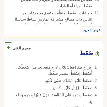
ضَغْط الهواء أو الغازات.
جماعات الضَّغط: منظَّمات تضمّ مجموعات من
النَّاس ذات مصالح مشتركة، تمارس نشاطًا سياسيًّا
أو اجتماعيًّا أو اقتصاديًّا بقصد التأثير المباشر أو غير
عرض المزيد
المباشر على سلطة اتِّخاذ القرار.
+
معجم الغني
ضَغَطَ
(أ)
[ض غ ط]. (فعل: ثلاثي لازم متعد بحرف). ضَغَطْتُ،
أَضْغَطُ، اِضْغَطْ، مصدر ضَغْطٌ.
:ضَغَطَ عَلَيْهِ : تَشَدَّدَ، ضَيَّقَ عَلَيْهِ.
:ضَغَطَ الزِّرَّ أَو عَلَيْهِ : كَبَسَ.
:ضَغَطَ بِقَدَمِهِ عَلَى الدَّوَّاسَةِ : نَزَلَ عَلَيْهَا بِقَدَمِهِ وَدَفَعَ
بِهَا.