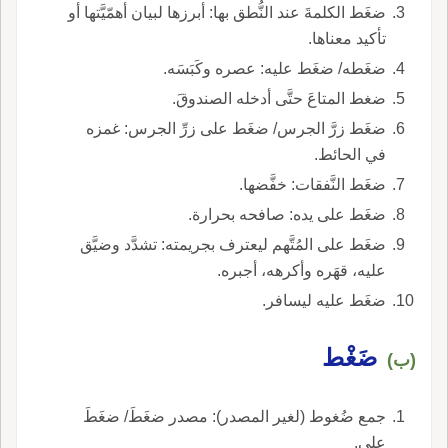
ضغَط الكلمةَ عند النُّطق بها: أبرزها لبيان أهمّيَّتها أو
تأكيد معناها.
ضغَطه/ ضغَط عليه: عصره وكَبَسَه.
ضغط المتاعَ حتَّى أدخله الصندوقَ.
ضغَط زرَّ الجرس/ ضغَط على زرِّ الجرس: غمزه
في الحائط.
ضغَط النَّفقات: خفَّضها.
ضغَط على يده: صافحه بحرارة.
ضغَط على المُتَّهم ليعترف بجريمته: تشدَّد وضيَّق
عليه، قهَره وأكرهه، أجبره.
ضغَط عليه ليسافر.
ضَغْط
(ب)
جمع ضُغوط (لغير المصدر): مصدر ضغَطَ/ ضغَطَ
على.