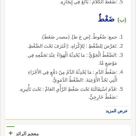
:ضَغَطَ الكَلاَمَ : بَالَغَ فِي إِيجَازِهِ.
ضَغْطٌ
(ب)
جمع: ضُغُوطٌ. [ض غ ط]. (مصدر ضَغَطَ).
:تَعَرَّضَ لِلضَّغْطِ : لِلإِكْرَاهِ. :اِعْتَرَفَ تَحْتَ الضَّغْطِ.
:الضَّغْطُ الْجَوِّيُّ : مَا يُحْدِثُهُ الْهَوَاءُ عِنْدَ تَجَمُّعِهِ فِي
مَوْضِعٍ مَّا.
:ضَغْطُ الدَّمِ : مَا يُحْدِثُهُ الدَّمُ مِنْ دَفْعٍ فِي الأَجْزَاءِ
الَّتِي تَحُدُّ الأَوْعِيَةَ. :الضَّغْطُ الدَّمَوِيُّ.
:قَدَّمَ اسْتِقَالَتَهُ تَحْتَ ضَغْطِ الرَّأْيِ العَامِّ : تَحْتَ تَأْثِيرِهِ.
:ضَغْطٌ خَارِجِيٌّ.
عرض المزيد
+
معجم الرائد