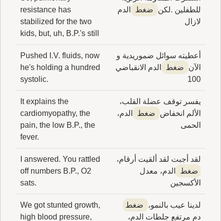
للطفلين .لكن
ضغط
الدم
resistance has
لازال
stabilized for the two
kids, but, uh, B.P.'s still
أعطيته سوائل ضموريدية و
Pushed I.V. fluids, now
الآن
ضغط
الدم الانقباضي
he's holding a hundred
systolic.
100
يفسر توقف عضلة القلب،
It explains the
الألم انخفاض
ضغط
الدم،
cardiomyopathy, the
الحمى
pain, the low B.P., the
fever.
لقد أجبت لقد ألقيت أرقام،
I answered. You rattled
ضغط
الدم، معدل
off numbers B.P., O2
الأكسجين
sats.
لدينا عيب بالنمو،
ضغط
We got stunted growth,
دم مرتفع جلطات الدم،
high blood pressure,