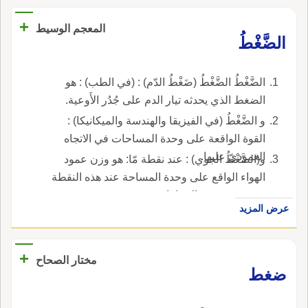
+
المعجم الوسيط
الضَّغْطُ
الضَّغْطُ الضَّغْطُ (ضَغْطُ الدّم) : (في الطب) : هو
الضغط الذي يحدثه تيار الدم على جُدُر الأَوعية.
و الضَّغْطُ (في الفيزيقا والهندسة والميكانيكا) :
القوة الواقعة على وحدة المساحات في الاتجاه
العموديّ عليها.
و(الضَّغْطُ الجوي) : عند نقطة مّا: هو وزن عمود
الهواء الواقع على وحدة المساحة عند هذه النقطة
ويؤثر في جميع الاتجاهات.
عرض المزيد
+
مختار الصحاح
ضغط