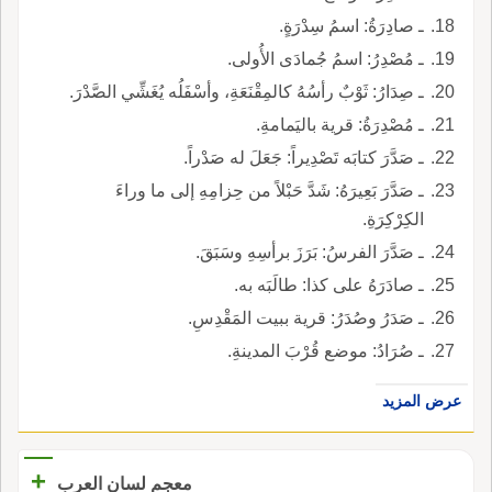
ـ صادِرَةُ: اسمُ سِدْرَةٍ.
ـ مُصْدِرُ: اسمُ جُمادَى الأُولى.
ـ صِدَارُ: ثَوْبٌ رأسُهُ كالمِقْنَعَةِ، وأسْفَلُه يُغَشِّي الصَّدْرَ.
ـ مُصْدِرَةُ: قرية باليَمامةِ.
ـ صَدَّرَ كتابَه تَصْدِيراً: جَعَلَ له صَدْراً.
ـ صَدَّرَ بَعِيرَهُ: شَدَّ حَبْلاً من حِزامِهِ إلى ما وراءَ
الكِرْكِرَةِ.
ـ صَدَّرَ الفرسُ: بَرَزَ برأسِهِ وسَبَقَ.
ـ صادَرَهُ على كذا: طالَبَه به.
ـ صَدَرُ وصُدَرُ: قرية ببيت المَقْدِسِ.
ـ صُرَادُ: موضع قُرْبَ المدينةِ.
عرض المزيد
+
معجم لسان العرب