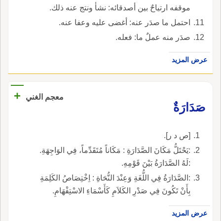
موقفه ارتياحٌ بين أصدقائه: نشأ ونتج عنه ذلك.
احتمل ما صدَر عنه: أغضى عليه وعفا عنه.
صدَر منه عملٌ ما: فعله.
عرض المزيد
+
معجم الغني
صَدَارَةٌ
[ص د ر].
:يَحْتَلُّ مَكَانَ الصَّدَارَةِ : مَكَاناً مُتَقَدِّماً، فِي الوَاجِهَةِ.
:لَهُ الصَّدَارَةُ بَيْنَ قَوْمِهِ.
:الصَّدَارَةُ فِي اللُّغَةِ وَعِنْدَ النُّحَاةِ : اِخْتِصَاصُ الكَلِمَةِ
بِأَنْ تَكُونَ فِي صَدْرِ الكَلاَمِ كَأَسْمَاءِ الاسْتِفْهَامِ.
عرض المزيد