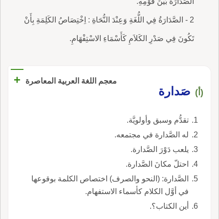
الصَّدَارَةُ بَيْنَ قَوْمِهِ.
2 - الصَّدَارَةُ فِي اللُّغَةِ وَعِنْدَ النُّحَاةِ : اِخْتِصَاصُ الكَلِمَةِ بِأَنْ
تَكُونَ فِي صَدْرِ الكَلاَمِ كَأَسْمَاءِ الاسْتِفْهَامِ.
+
معجم اللغة العربية المعاصرة
صَدارة
(أ)
تقدُّم وسبق وأولويَّة.
له الصَّدارة في مجتمعه.
يلعب دَوْرَ الصَّدارة.
احتلّ مكانَ الصَّدارة.
الصَّدارة: (النحو والصرف) اختصاص الكلمة بوقوعها
في أوَّل الكلام كأسماء الاستفهام.
أين الكتاب؟.