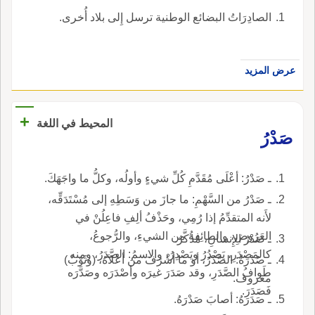
الصادِرَاتُ البضائع الوطنية ترسل إِلى بلاد أُخرى.
عرض المزيد
+
المحيط في اللغة
صَدْرُ
ـ صَدْرُ: أعْلَى مُقَدَّمِ كُلِّ شيءٍ وأولُه، وكلُّ ما واجَهَكَ.
ـ صَدْرُ من السَّهْمِ: ما جازَ من وَسَطِهِ إلى مُسْتَدَقِّه،
لأَنه المتقدِّمُ إذا رُمِي، وحَذْفُ ألِفِ فاعِلُنْ في
العَرُوضِ، والطائِفةُ من الشيءِ، والرُّجوعُ،
ـ صَدْرُ الإِنسانِ، مُذَكَّرٌ.
كالمَصْدَرِ، يَصْدُرُ ويَصْدِرُ، والاسمُ: الصَّدَرُ، ومنه
ـ صُدْرَةُ: الصَّدْرُ، أو ما أشْرَفَ من أعْلاَهُ، (وثَوْبٌ)
طَوافُ الصَّدَرِ، وقد صَدَرَ غيرَه وأصْدَرَه وصَدَّرَه
معروف.
فَصَدَرَ.
ـ صَدَرَهُ: أصابَ صَدْرَهُ.