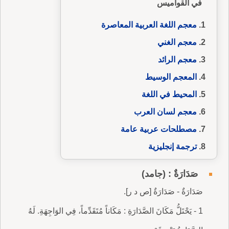
في القواميس
معجم اللغة العربية المعاصرة
معجم الغني
معجم الرائد
المعجم الوسيط
المحيط في اللغة
معجم لسان العرب
مصطلحات عربية عامة
ترجمة إنجليزية
صَدَارَةٌ : (جامد)
صَدَارَةٌ - صَدَارَةٌ [ص د ر].
1 - يَحْتَلُّ مَكَانَ الصَّدَارَةِ : مَكَاناً مُتَقَدِّماً، فِي الوَاجِهَةِ. لَهُ