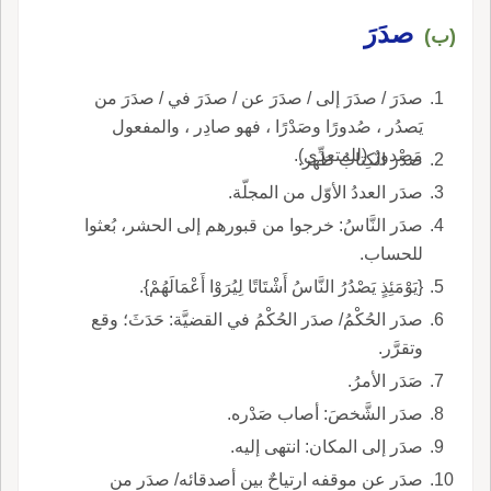
صدَرَ
(ب)
صدَرَ / صدَرَ إلى / صدَرَ عن / صدَرَ في / صدَرَ من
يَصدُر ، صُدورًا وصَدْرًا ، فهو صادِر ، والمفعول
مَصْدورٌ (للمتعدِّي).
صدَر الكِتابُ ظهر.
صدَر العددُ الأوّل من المجلّة.
صدَر النَّاسُ: خرجوا من قبورهم إلى الحشر، بُعثوا
للحساب.
{يَوْمَئِذٍ يَصْدُرُ النَّاسُ أَشْتَاتًا لِيُرَوْا أَعْمَالَهُمْ}.
صدَر الحُكْمُ/ صدَر الحُكْمُ في القضيَّة: حَدَثَ؛ وقع
وتقرَّر.
صَدَر الأمرُ.
صدَر الشَّخصَ: أصاب صَدْره.
صدَر إلى المكان: انتهى إليه.
صدَر عن موقفه ارتياحٌ بين أصدقائه/ صدَر من