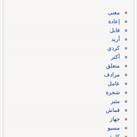
معنى
إعادة
قابل
أريد
كردي
أكثر
متعلق
مرادف
عامل
شجرة
مثير
قماش
جهاز
مسيو
كلمة