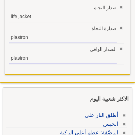
صدار النجاة
life jacket
صدارة النجاة
plastron
الصدار الواقي
plastron
الاكثر شعبية اليوم
أطلق النار على
الحبس
الرضّفة: عظم أعلى الركبة