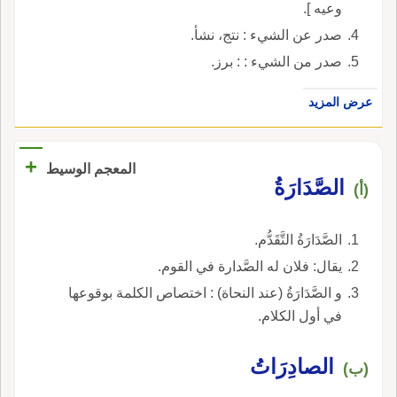
وعيه ].
صدر عن الشيء : نتج، نشأ.
صدر من الشيء : : برز.
عرض المزيد
+
المعجم الوسيط
الصَّدَارَةُ
(أ)
الصَّدَارَةُ التَّقَدُّم.
يقال: فلان له الصَّدارة في القوم.
و الصَّدَارَةُ (عند النحاة) : اختصاص الكلمة بوقوعها
في أول الكلام.
الصادِرَاتُ
(ب)