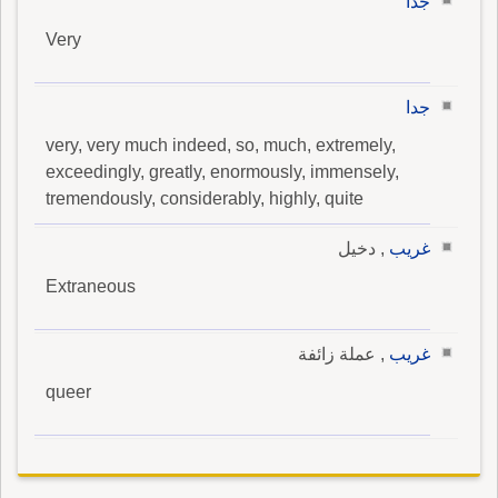
جدا
Very
جدا
very, very much indeed, so, much, extremely,
exceedingly, greatly, enormously, immensely,
tremendously, considerably, highly, quite
غريب
, دخيل
Extraneous
غريب
, عملة زائفة
queer