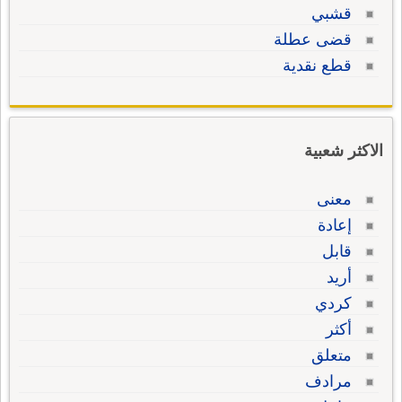
قشبي
قضى عطلة
قطع نقدية
الاكثر شعبية
معنى
إعادة
قابل
أريد
كردي
أكثر
متعلق
مرادف